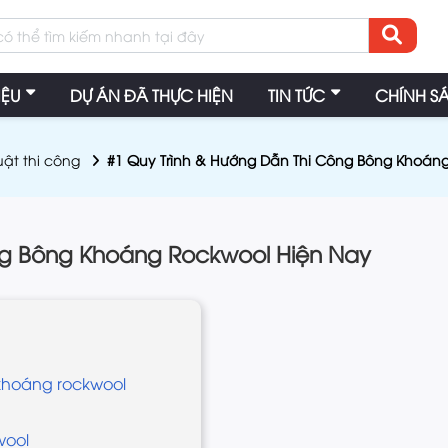
IỆU
DỰ ÁN ĐÃ THỰC HIỆN
TIN TỨC
CHÍNH S
uật thi công
#1 Quy Trình & Hướng Dẫn Thi Công Bông Khoán
ng Bông Khoáng Rockwool Hiện Nay
 khoáng rockwool
wool