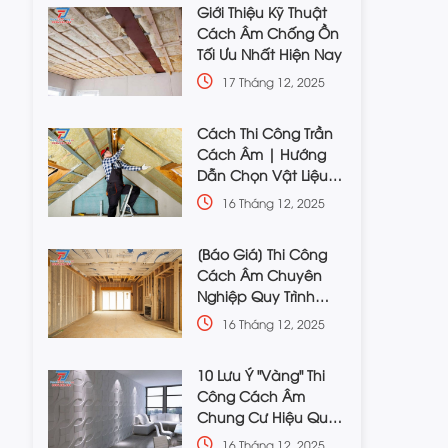
Giới Thiệu Kỹ Thuật
Cách Âm Chống Ồn
Tối Ưu Nhất Hiện Nay
17 Tháng 12, 2025
Cách Thi Công Trần
Cách Âm | Hướng
Dẫn Chọn Vật Liệu
Phù Hợp
16 Tháng 12, 2025
[Báo Giá] Thi Công
Cách Âm Chuyên
Nghiệp Quy Trình
Chuẩn
16 Tháng 12, 2025
10 Lưu Ý "Vàng" Thi
Công Cách Âm
Chung Cư Hiệu Quả,
Tiết Kiệm
16 Tháng 12, 2025