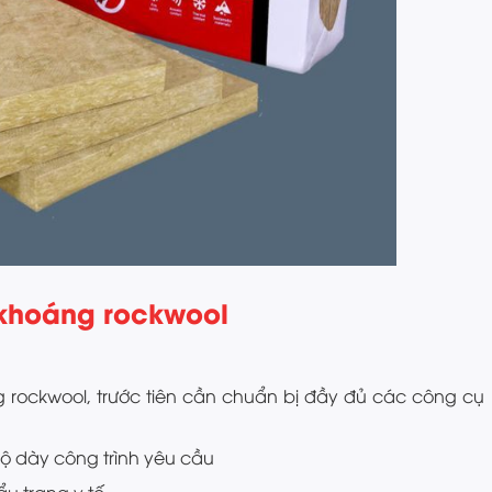
 khoáng rockwool
rockwool, trước tiên cần chuẩn bị đầy đủ các công cụ
độ dày công trình yêu cầu
ẩu trang y tế