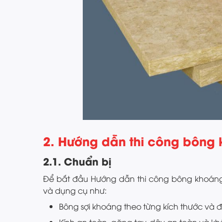
2. Hướng dẫn thi công bông
2.1. Chuẩn bị
Để bắt đầu Hướng dẫn thi công bông khoáng 
và dụng cụ như:
Bông sợi khoáng theo từng kích thước và 
Kính an toàn, găng tay, dây an toàn và kh