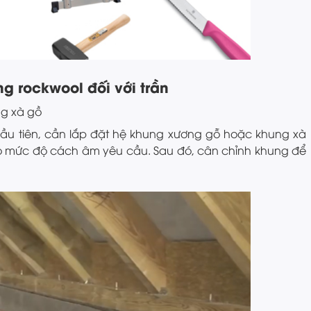
g rockwool đối với trần
ng xà gồ
ầu tiên, cần lắp đặt hệ khung xương gỗ hoặc khung xà
ào mức độ cách âm yêu cầu. Sau đó, cân chỉnh khung để