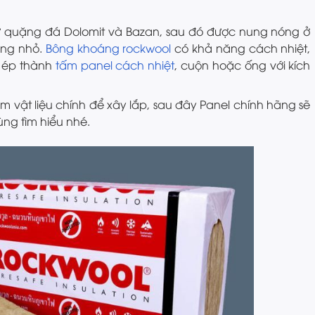
 quặng đá Dolomit và Bazan, sau đó được nung nóng ở
ông nhỏ.
Bông khoáng rockwool
có khả năng cách nhiệt,
 ép thành
tấm panel cách nhiệt
, cuộn hoặc ống với kích
m vật liệu chính để xây lắp, sau đây Panel chính hãng sẽ
ng tìm hiểu nhé.