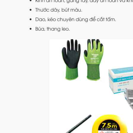
Thước dây, bút màu.
Dao, kéo chuyên dùng để cắt tấm.
Búa, thang leo.