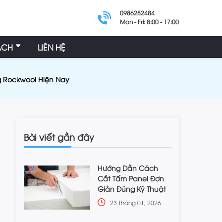
0986282484
Mon - Fri: 8:00 - 17:00
ÁCH
LIÊN HỆ
g Rockwool Hiện Nay
Bài viết gần đây
Hướng Dẫn Cách
Cắt Tấm Panel Đơn
Giản Đúng Kỹ Thuật
23 Tháng 01, 2026