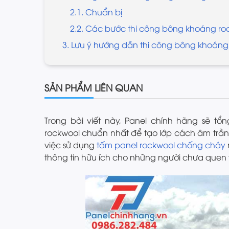
2.1. Chuẩn bị
2.2. Các bước thi công bông khoáng roc
3. Lưu ý hướng dẫn thi công bông khoáng
SẢN PHẨM LIÊN QUAN
Trong bài viết này, Panel chính hãng sẽ t
rockwool chuẩn nhất để tạo lớp cách âm trần
việc sử dụng
tấm panel rockwool chống cháy
thông tin hữu ích cho những người chưa quen t