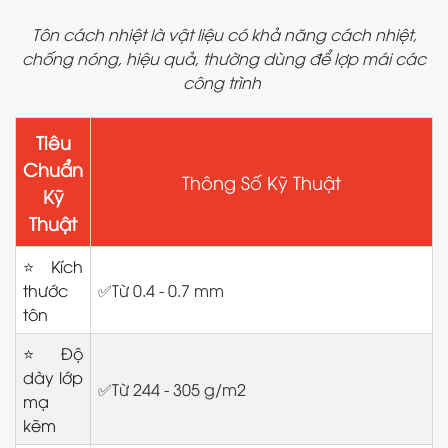
Tôn cách nhiệt là vật liệu có khả năng cách nhiệt,
chống nóng, hiệu quả, thường dùng để lợp mái các
công trình
Tiêu
Chuẩn
Thông Số Kỹ Thuật
Kỹ
Thuật
⭐Kích
thước
✅Từ 0.4 - 0.7 mm
tôn
⭐Độ
dày lớp
✅Từ 244 - 305 g/m2
mạ
kẽm