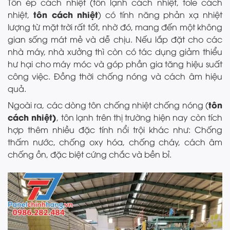
Tôn ép cách nhiệt (tôn lạnh cách nhiệt, tole cách
tôn cách nhiệt
nhiệt,
) có tính năng phản xạ nhiệt
lượng từ mặt trời rất tốt, nhờ đó, mang đến một không
gian sống mát mẻ và dễ chịu. Nếu lắp đặt cho các
nhà máy, nhà xưởng thì còn có tác dụng giảm thiểu
hư hại cho máy móc và góp phần gia tăng hiệu suất
công việc. Đồng thời chống nóng và cách âm hiệu
quả.
tôn
Ngoài ra, các dòng tôn chống nhiệt chống nóng (
cách nhiệt)
, tôn lạnh trên thị trường hiện nay còn tích
hợp thêm nhiều đặc tính nổi trội khác như: Chống
thấm nước, chống oxy hóa, chống cháy, cách âm
chống ồn, đặc biệt cứng chắc và bền bỉ.