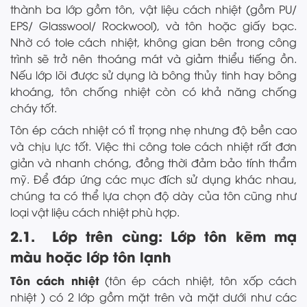
thành ba lớp gồm tôn, vật liệu cách nhiệt (gồm PU/
EPS/ Glasswool/ Rockwool), và tôn hoặc giấy bạc.
Nhờ có tole cách nhiệt, không gian bên trong công
trình sẽ trở nên thoáng mát và giảm thiểu tiếng ồn.
Nếu lớp lõi được sử dụng là bông thủy tinh hay bông
khoáng, tôn chống nhiệt còn có khả năng chống
cháy tốt.
Tôn ép cách nhiệt có tỉ trọng nhẹ nhưng độ bền cao
và chịu lực tốt. Việc thi công tole cách nhiệt rất đơn
giản và nhanh chóng, đồng thời đảm bảo tính thẩm
mỹ. Để đáp ứng các mục đích sử dụng khác nhau,
chúng ta có thể lựa chọn độ dày của tôn cũng như
loại vật liệu cách nhiệt phù hợp.
2.1. Lớp trên cùng: Lớp tôn kẽm mạ
màu hoặc lớp tôn lạnh
Tôn cách nhiệt
(tôn ép cách nhiệt, tôn xốp cách
nhiệt ) có 2 lớp gồm mặt trên và mặt dưới như các