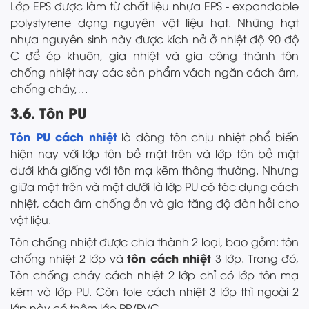
Lớp EPS được làm từ chất liệu nhựa EPS - expandable
polystyrene dạng nguyên vật liệu hạt. Những hạt
nhựa nguyên sinh này được kích nở ở nhiệt độ 90 độ
C để ép khuôn, gia nhiệt và gia công thành tôn
chống nhiệt hay các sản phẩm vách ngăn cách âm,
chống cháy,…
3.6. Tôn PU
Tôn PU cách nhiệt
là dòng tôn chịu nhiệt phổ biến
hiện nay với lớp tôn bề mặt trên và lớp tôn bề mặt
dưới khá giống với tôn mạ kẽm thông thường. Nhưng
giữa mặt trên và mặt dưới là lớp PU có tác dụng cách
nhiệt, cách âm chống ồn và gia tăng độ đàn hồi cho
vật liệu.
Tôn chống nhiệt được chia thành 2 loại, bao gồm: tôn
tôn cách nhiệt
chống nhiệt 2 lớp và
3 lớp. Trong đó,
Tôn chống cháy cách nhiệt 2 lớp chỉ có lớp tôn mạ
kẽm và lớp PU. Còn tole cách nhiệt 3 lớp thì ngoài 2
lớp này có thêm lớp PP/PVC.