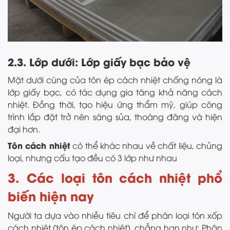
2.3. Lớp dưới: Lớp giấy bạc bảo vệ
Mặt dưới cùng của tôn ép cách nhiệt chống nóng là
lớp giấy bạc, có tác dụng gia tăng khả năng cách
nhiệt. Đồng thời, tạo hiệu ứng thẩm mỹ, giúp công
trình lắp đặt trở nên sáng sủa, thoáng đãng và hiện
đại hơn.
Tôn cách nhiệt
có thể khác nhau về chất liệu, chủng
loại, nhưng cấu tạo đều có 3 lớp như nhau
3. Các loại tôn cách nhiệt phổ
biến hiện nay
Người ta dựa vào nhiều tiêu chí để phân loại tôn xốp
cách nhiệt (tôn ép cách nhiệt), chẳng hạn như: Phân