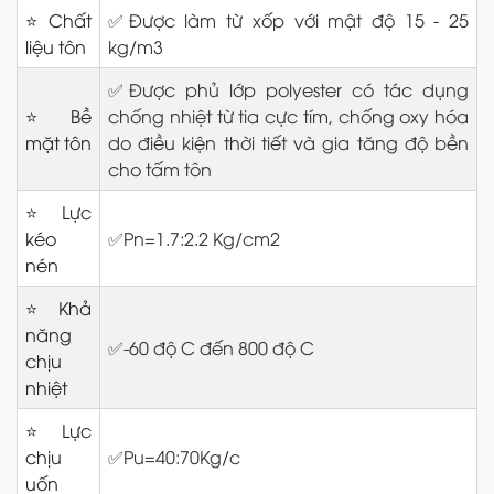
⭐Chất
✅Được làm từ xốp với mật độ 15 - 25
liệu tôn
kg/m3
✅Được phủ lớp polyester có tác dụng
⭐Bề
chống nhiệt từ tia cực tím, chống oxy hóa
mặt tôn
do điều kiện thời tiết và gia tăng độ bền
cho tấm tôn
⭐Lực
kéo
✅Pn=1.7:2.2 Kg/cm2
nén
⭐Khả
năng
✅-60 độ C đến 800 độ C
chịu
nhiệt
⭐Lực
chịu
✅Pu=40:70Kg/c
uốn