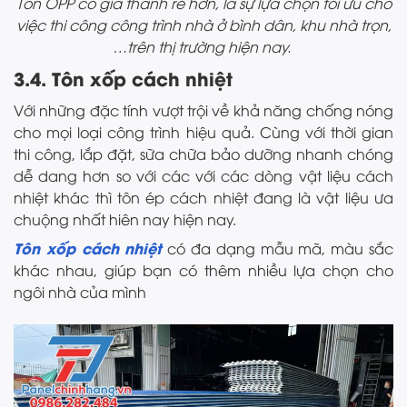
Tôn OPP có giá thành rẻ hơn, là sự lựa chọn tối ưu cho
việc thi công công trình nhà ở bình dân, khu nhà trọn,
…trên thị trường hiện nay.
3.4. Tôn xốp cách nhiệt
Với những đặc tính vượt trội về khả năng chống nóng
cho mọi loại công trình hiệu quả. Cùng với thời gian
thi công, lắp đặt, sữa chữa bảo dưỡng nhanh chóng
dễ dang hơn so với các với các dòng vật liệu cách
nhiệt khác thì tôn ép cách nhiệt đang là vật liệu ưa
chuộng nhất hiên nay hiện nay.
Tôn xốp cách nhiệt
có đa dạng mẫu mã, màu sắc
khác nhau, giúp bạn có thêm nhiều lựa chọn cho
ngôi nhà của mình