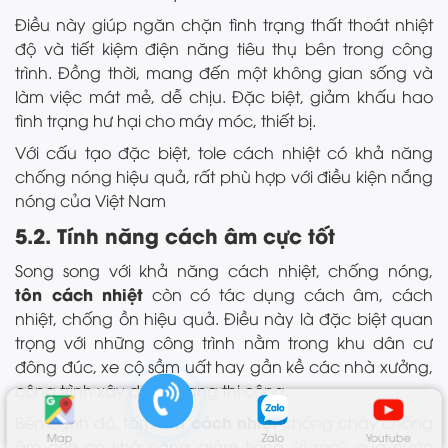
Điều này giúp ngăn chặn tình trạng thất thoát nhiệt
độ và tiết kiệm điện năng tiêu thụ bên trong công
trình. Đồng thời, mang đến một không gian sống và
làm việc mát mẻ, dễ chịu. Đặc biệt, giảm khấu hao
tình trạng hư hại cho máy móc, thiết bị.
Với cấu tạo đặc biệt, tole cách nhiệt có khả năng
chống nóng hiệu quả, rất phù hợp với điều kiện nắng
nóng của Việt Nam
5.2. Tính năng cách âm cực tốt
Song song với khả năng cách nhiệt, chống nóng,
tôn cách nhiệt
còn có tác dụng cách âm, cách
nhiệt, chống ồn hiệu quả. Điều này là đặc biệt quan
trọng với những công trình nằm trong khu dân cư
đông đúc, xe cộ sầm uất hay gần kề các nhà xưởng,
công trình xây dựng đang thi công.
tôn cách nhiệt
Bên cạnh đó, tấm
chống cháy chống
Map
Zalo
Youtube
âm còn có khả năng giảm tiếng “rì rào” của nước