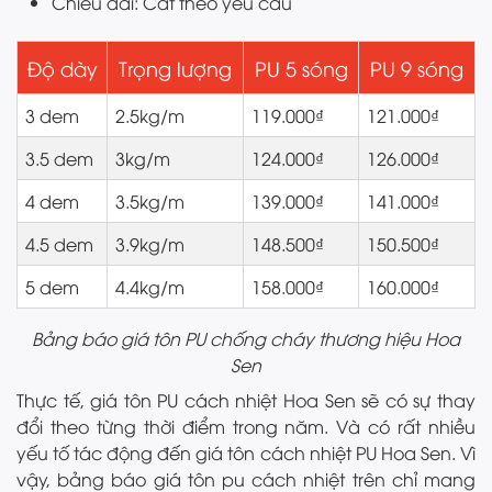
Chiều dài: Cắt theo yêu cầu
Độ dày
Trọng lượng
PU 5 sóng
PU 9 sóng
3 dem
2.5kg/m
119.000₫
121.000₫
3.5 dem
3kg/m
124.000₫
126.000₫
4 dem
3.5kg/m
139.000₫
141.000₫
4.5 dem
3.9kg/m
148.500₫
150.500₫
5 dem
4.4kg/m
158.000₫
160.000₫
Bảng báo giá tôn PU chống cháy thương hiệu Hoa
Sen
Thực tế, giá tôn PU cách nhiệt Hoa Sen sẽ có sự thay
đổi theo từng thời điểm trong năm. Và có rất nhiều
yếu tố tác động đến giá tôn cách nhiệt PU Hoa Sen. Vì
vậy, bảng báo giá tôn pu cách nhiệt trên chỉ mang