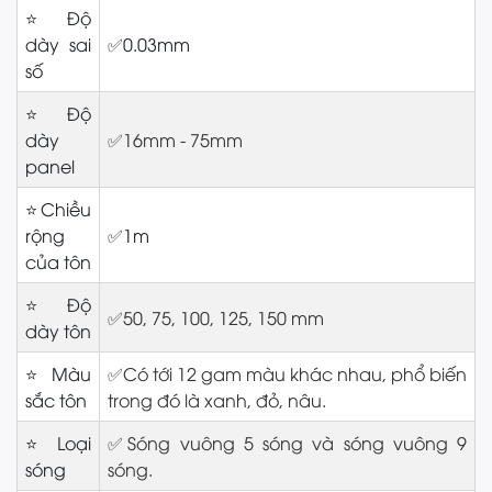
⭐Độ
dày sai
✅0.03mm
số
⭐Độ
dày
✅16mm - 75mm
panel
⭐Chiều
rộng
✅1m
của tôn
⭐Độ
✅50, 75, 100, 125, 150 mm
dày tôn
⭐Màu
✅Có tới 12 gam màu khác nhau, phổ biến
sắc tôn
trong đó là xanh, đỏ, nâu.
⭐Loại
✅Sóng vuông 5 sóng và sóng vuông 9
sóng
sóng.