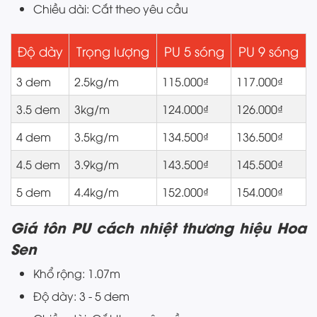
Chiều dài: Cắt theo yêu cầu
Độ dày
Trọng lượng
PU 5 sóng
PU 9 sóng
3 dem
2.5kg/m
115.000₫
117.000₫
3.5 dem
3kg/m
124.000₫
126.000₫
4 dem
3.5kg/m
134.500₫
136.500₫
4.5 dem
3.9kg/m
143.500₫
145.500₫
5 dem
4.4kg/m
152.000₫
154.000₫
Giá tôn PU cách nhiệt thương hiệu Hoa
Sen
Khổ rộng: 1.07m
Độ dày: 3 - 5 dem