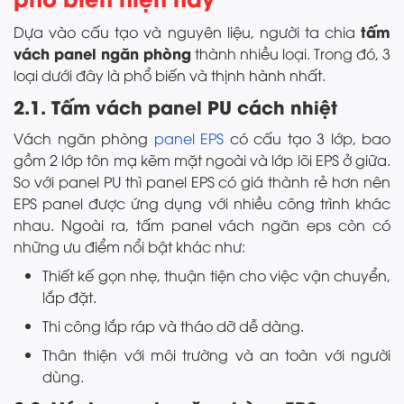
tấm
Dựa vào cấu tạo và nguyên liệu, người ta chia
vách panel ngăn phòng
thành nhiều loại. Trong đó, 3
loại dưới đây là phổ biến và thịnh hành nhất.
2.1. Tấm vách panel PU cách nhiệt
Vách ngăn phòng
panel EPS
có cấu tạo 3 lớp, bao
gồm 2 lớp tôn mạ kẽm mặt ngoài và lớp lõi EPS ở giữa.
So với panel PU thì panel EPS có giá thành rẻ hơn nên
EPS panel được ứng dụng với nhiều công trình khác
nhau. Ngoài ra, tấm panel vách ngăn eps còn có
những ưu điểm nổi bật khác như:
Thiết kế gọn nhẹ, thuận tiện cho việc vận chuyển,
lắp đặt.
Thi công lắp ráp và tháo dỡ dễ dàng.
Thân thiện với môi trường và an toàn với người
dùng.