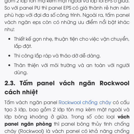
gồm 2 lớp tôn mạ kẽm mặt ngoài và lớp lõi EPS ở giữa.
So với panel PU thì panel EPS có giá thành rẻ hơn nên
phù hợp với đại đa số công trình. Ngoài ra, tấm panel
vách ngăn eps còn có những ưu điểm nổi bật khác
như:
Thiết kế gọn nhẹ, thuận tiện cho việc vận chuyển,
lắp đặt.
Thi công lắp ráp và tháo dỡ dễ dàng.
Thân thiện với môi trường và an toàn với người
dùng.
2.3. Tấm panel vách ngăn Rockwool
cách nhiệt
Tấm vách ngăn panel
Rockwool chống cháy
có cấu
tạo 3 lớp, bao gồm 2 lớp tôn mạ kẽm mặt ngoài và
vách
lớp bông khoáng ở giữa. Trong số các loại
panel ngăn phòng
thì panel bông thủy tinh chống
cháy (Rockwool) là vách panel có khả năng chống