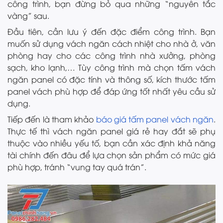
công trình, bạn đừng bỏ qua những “nguyên tắc
vàng” sau.
Đầu tiên, cần lưu ý đến đặc điểm công trình. Bạn
muốn sử dụng vách ngăn cách nhiệt cho nhà ở, văn
phòng hay cho các công trình nhà xưởng, phòng
sạch, kho lạnh,… Tùy công trình mà chọn tấm vách
ngăn panel có đặc tính và thông số, kích thước tấm
panel vách phù hợp để đáp ứng tốt nhất yêu cầu sử
dụng.
Tiếp đến là tham khảo
báo giá tấm panel vách ngăn
.
Thực tế thì vách ngăn panel giá rẻ hay đắt sẽ phụ
thuộc vào nhiều yếu tố, bạn cần xác định khả năng
tài chính đến đâu để lựa chọn sản phẩm có mức giá
phù hợp, tránh “vung tay quá trán”.