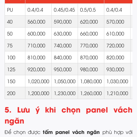
PU
0.4/0.4
0.45/0.45
0.5/0.5
0.4/0.4
0
40
560,000
590,000
620,000
570,000
6
50
600,000
630,000
660,000
610,000
6
75
710,000
740,000
770,000
720,000
7
100
810,000
840,000
870,000
820,000
8
125
920,000
950,000
980,000
930,000
9
150
1,020,000
1,050,000
1,080,000
1,030,000
1
200
1,200,000
1,230,000
1,260,000
1,210,000
1
5. Lưu ý khi chọn panel vách
ngăn
tấm panel vách ngăn
Để chọn được
phù hợp với