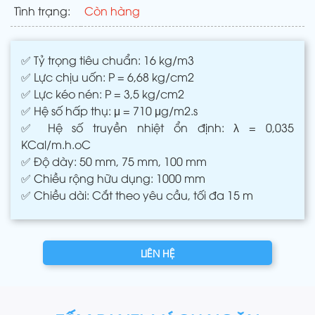
Tình trạng:
Còn hàng
✅ Tỷ trọng tiêu chuẩn: 16 kg/m3
✅ Lực chịu uốn: P = 6,68 kg/cm2
✅ Lực kéo nén: P = 3,5 kg/cm2
✅ Hệ số hấp thụ: μ = 710 μg/m2.s
✅ Hệ số truyền nhiệt ổn định: λ = 0,035
KCal/m.h.oC
✅ Độ dày: 50 mm, 75 mm, 100 mm
✅ Chiều rộng hữu dụng: 1000 mm
✅ Chiều dài: Cắt theo yêu cầu, tối đa 15 m
LIÊN HỆ