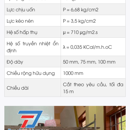
Lực chịu uốn
P = 6,68 kg/cm2
Lực kéo nén
P = 3,5 kg/cm2
Hệ số hấp thụ
μ = 710 μg/m2.s
Hệ số truyền nhiệt ổn
λ = 0,035 KCal/m.h.oC
định
Độ dày
50 mm, 75 mm, 100 mm
Chiều rộng hữu dụng
1000 mm
Cắt theo yêu cầu, tối đa
Chiều dài
15 m