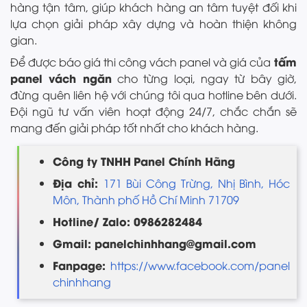
hàng tận tâm, giúp khách hàng an tâm tuyệt đối khi
lựa chọn giải pháp xây dựng và hoàn thiện không
gian.
tấm
Để được báo giá thi công vách panel và giá của
panel vách ngăn
cho từng loại, ngay từ bây giờ,
đừng quên liên hệ với chúng tôi qua hotline bên dưới.
Đội ngũ tư vấn viên hoạt động 24/7, chắc chắn sẽ
mang đến giải pháp tốt nhất cho khách hàng.
Công ty TNHH
Panel Chính Hãng
Địa chỉ:
171 Bùi Công Trừng, Nhị Bình, Hóc
Môn, Thành phố Hồ Chí Minh 71709
Hotline/ Zalo: 0986282484
Gmail: panelchinhhang@gmail.com
Fanpage:
https://www.facebook.com/panel
chinhhang