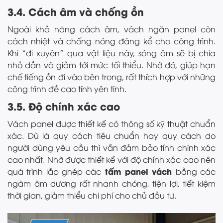
3.4. Cách âm và chống ồn
Ngoài khả năng cách âm, vách ngăn panel còn
cách nhiệt và chống nóng đáng kể cho công trình.
Khi “đi xuyên” qua vật liệu này, sóng âm sẽ bị chia
nhỏ dần và giảm tới mức tối thiểu. Nhờ đó, giúp hạn
chế tiếng ồn đi vào bên trong, rất thích hợp với những
công trình đề cao tính yên tĩnh.
3.5. Độ chính xác cao
Vách panel được thiết kế có thông số kỹ thuật chuẩn
xác. Dù là quy cách tiêu chuẩn hay quy cách do
người dùng yêu cầu thì vẫn đảm bảo tính chính xác
cao nhất. Nhờ được thiết kế với độ chính xác cao nên
tấm panel vách
quá trình lắp ghép các
bằng các
ngàm âm dương rất nhanh chóng, tiện lợi, tiết kiệm
thời gian, giảm thiểu chi phí cho chủ đầu tư.