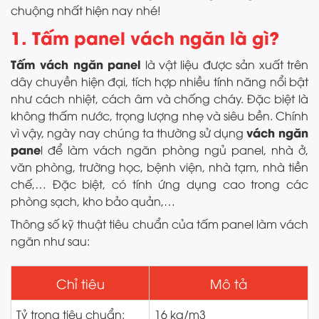
chuộng nhất hiện nay nhé!
1. Tấm panel vách ngăn là gì?
Tấm vách ngăn panel
là vật liệu được sản xuất trên
dây chuyền hiện đại, tích hợp nhiều tính năng nổi bật
như cách nhiệt, cách âm và chống cháy. Đặc biệt là
không thấm nước, trọng lượng nhẹ và siêu bền. Chính
vách ngăn
vì vậy, ngày nay chúng ta thường sử dụng
pane
l để làm vách ngăn phòng ngủ panel, nhà ở,
văn phòng, trường học, bệnh viện, nhà tạm, nhà tiền
chế,… Đặc biệt, có tính ứng dụng cao trong các
phòng sạch, kho bảo quản,…
Thông số kỹ thuật tiêu chuẩn của tấm panel làm vách
ngăn như sau:
Chỉ tiêu
Mô tả
Tỷ trọng tiêu chuẩn:
16 kg/m3