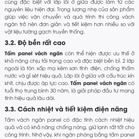
cùng đặc biệt với lớp lõi ở giữa được làm từ các
nguyên liệu hiện đại. Trọng lượng nhẹ của sản phẩm
giúp việc vận chuyển và quá trình thi công vách
ngăn trở nên đơn giản và tiết kiệm hơn nhiều so với
vật liệu tường gạch truyền thống.
3.2. Độ bền rất cao
Tấm panel vách ngăn
còn thể hiện được ưu thế ở
khả năng chịu tải trọng cao và đặc biệt bền bỉ. 2 lớp
ngoài là tôn xốp mạ kẽm sơn tĩnh điện, chống thấm
nước và gỉ sét hiệu quả. Lớp lõi ở giữa với cấu trúc kín
Tấm panel vách ngăn
khít, chịu được áp lực cao.
có
tuổi thọ trung bình 30 năm, là giải pháp đầu tư mang
tính hiệu quả lâu dài.
3.3. Cách nhiệt và tiết kiệm điện năng
Tấm vách ngăn panel có đặc tính cách nhiệt hiệu
quả và có khả năng chống nóng, giữ lạnh rất tốt cho
công trình. Nhờ vậy, khi ngăn phòng bằng tấm panel