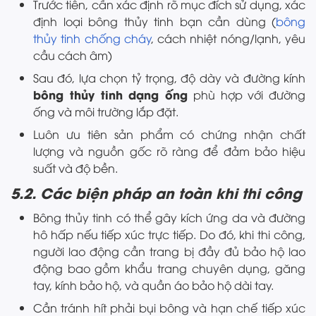
Trước tiên, cần xác định rõ mục đích sử dụng, xác
định loại bông thủy tinh bạn cần dùng (
bông
thủy tinh chống cháy
, cách nhiệt nóng/lạnh, yêu
cầu cách âm)
Sau đó, lựa chọn tỷ trọng, độ dày và đường kính
bông thủy tinh dạng ống
phù hợp với đường
ống và môi trường lắp đặt.
Luôn ưu tiên sản phẩm có chứng nhận chất
lượng và nguồn gốc rõ ràng để đảm bảo hiệu
suất và độ bền.
5.2. Các biện pháp an toàn khi thi công
Bông thủy tinh có thể gây kích ứng da và đường
hô hấp nếu tiếp xúc trực tiếp. Do đó, khi thi công,
người lao động cần trang bị đầy đủ bảo hộ lao
động bao gồm khẩu trang chuyên dụng, găng
tay, kính bảo hộ, và quần áo bảo hộ dài tay.
Cần tránh hít phải bụi bông và hạn chế tiếp xúc