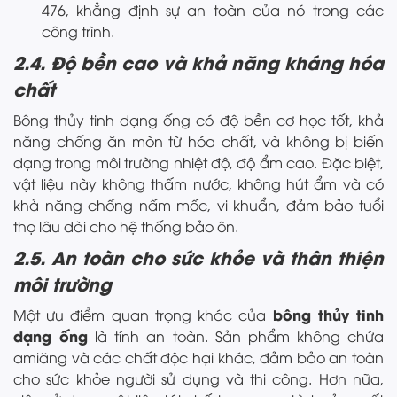
476, khẳng định sự an toàn của nó trong các
công trình.
2.4. Độ bền cao và khả năng kháng hóa
chất
Bông thủy tinh dạng ống có độ bền cơ học tốt, khả
năng chống ăn mòn từ hóa chất, và không bị biến
dạng trong môi trường nhiệt độ, độ ẩm cao. Đặc biệt,
vật liệu này không thấm nước, không hút ẩm và có
khả năng chống nấm mốc, vi khuẩn, đảm bảo tuổi
thọ lâu dài cho hệ thống bảo ôn.
2.5. An toàn cho sức khỏe và thân thiện
môi trường
bông thủy tinh
Một ưu điểm quan trọng khác của
dạng ống
là tính an toàn. Sản phẩm không chứa
amiăng và các chất độc hại khác, đảm bảo an toàn
cho sức khỏe người sử dụng và thi công. Hơn nữa,