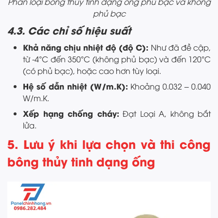
Phân loại bông thủy tinh dạng ống phủ bạc và không
phủ bạc
4.3. Các chỉ số hiệu suất
Khả năng chịu nhiệt độ (độ C):
Như đã đề cập,
từ -4°C đến 350°C (không phủ bạc) và đến 120°C
(có phủ bạc), hoặc cao hơn tùy loại.
Hệ số dẫn nhiệt (W/m.K):
Khoảng 0.032 – 0.040
W/m.K.
Xếp hạng chống cháy:
Đạt Loại A, không bắt
lửa.
5. Lưu ý khi lựa chọn và thi công
bông thủy tinh dạng ống