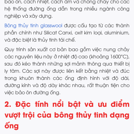
bảo ôn, cách nhiệt, cách âm và chống cháy cho các
hệ thống đường ống dẫn trong nhiều ngành công
nghiệp và xây dựng.
Bông thủy tinh glasswool
được cấu tạo từ các thành
phần chính như Silicat Canxi, oxit kim loại, aluminium,
và đặc biệt là thủy tinh tái chế.
Quy trình sản xuất cơ bản bao gồm việc nung chảy
các nguyên liệu này ở nhiệt độ cao (khoảng 1600°C),
sau đó kéo thành những sợi mảnh thông qua thiết bị
ly tâm. Các sợi này được liên kết bằng nhiệt và đúc
trong khuôn thành các ống định hình với độ dài,
đường kính và độ dày khác nhau, rất thuận tiện cho
việc bảo ôn đường ống.
2. Đặc tính nổi bật và ưu điểm
vượt trội của bông thủy tinh dạng
ống