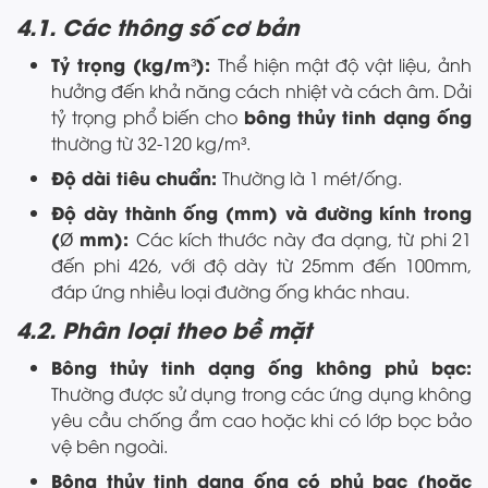
4.1. Các thông số cơ bản
Tỷ trọng (kg/m³):
Thể hiện mật độ vật liệu, ảnh
hưởng đến khả năng cách nhiệt và cách âm. Dải
bông thủy tinh dạng ống
tỷ trọng phổ biến cho
thường từ 32-120 kg/m³.
Độ dài tiêu chuẩn:
Thường là 1 mét/ống.
Độ dày thành ống (mm) và đường kính trong
(Ø mm):
Các kích thước này đa dạng, từ phi 21
đến phi 426, với độ dày từ 25mm đến 100mm,
đáp ứng nhiều loại đường ống khác nhau.
4.2. Phân loại theo bề mặt
Bông thủy tinh dạng ống không phủ bạc:
Thường được sử dụng trong các ứng dụng không
yêu cầu chống ẩm cao hoặc khi có lớp bọc bảo
vệ bên ngoài.
Bông thủy tinh dạng ống có phủ bạc (hoặc