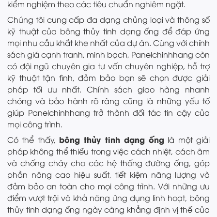
kiểm nghiệm theo các tiêu chuẩn nghiêm ngặt.
Chúng tôi cung cấp đa dạng chủng loại và thông số
kỹ thuật của bông thủy tinh dạng ống để đáp ứng
mọi nhu cầu khắt khe nhất của dự án. Cùng với chính
sách giá cạnh tranh, minh bạch, Panelchinhhang còn
có đội ngũ chuyên gia tư vấn chuyên nghiệp, hỗ trợ
kỹ thuật tận tình, đảm bảo bạn sẽ chọn được giải
pháp tối ưu nhất. Chính sách giao hàng nhanh
chóng và bảo hành rõ ràng cũng là những yếu tố
giúp Panelchinhhang trở thành đối tác tin cậy của
mọi công trình.
bông thủy tinh dạng ống
Có thể thấy,
là một giải
pháp không thể thiếu trong việc cách nhiệt, cách âm
và chống cháy cho các hệ thống đường ống, góp
phần nâng cao hiệu suất, tiết kiệm năng lượng và
đảm bảo an toàn cho mọi công trình. Với những ưu
điểm vượt trội và khả năng ứng dụng linh hoạt, bông
thủy tinh dạng ống ngày càng khẳng định vị thế của