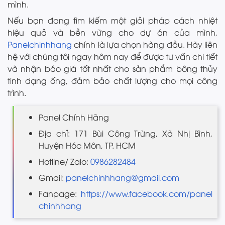
mình.
Nếu bạn đang tìm kiếm một giải pháp cách nhiệt
hiệu quả và bền vững cho dự án của mình,
Panelchinhhang
chính là lựa chọn hàng đầu. Hãy liên
hệ với chúng tôi ngay hôm nay để được tư vấn chi tiết
và nhận báo giá tốt nhất cho sản phẩm bông thủy
tinh dạng ống, đảm bảo chất lượng cho mọi công
trình.
Panel Chính Hãng
Địa chỉ: 171 Bùi Công Trừng, Xã Nhị Bình,
Huyện Hóc Môn, TP. HCM
Hotline/ Zalo:
0986282484
Gmail:
panelchinhhang@gmail.com
Fanpage:
https://www.facebook.com/panel
chinhhang