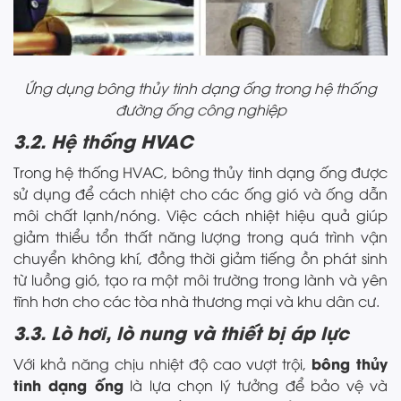
Ứng dụng bông thủy tinh dạng ống trong hệ thống
đường ống công nghiệp
3.2. Hệ thống HVAC
Trong hệ thống HVAC, bông thủy tinh dạng ống được
sử dụng để cách nhiệt cho các ống gió và ống dẫn
môi chất lạnh/nóng. Việc cách nhiệt hiệu quả giúp
giảm thiểu tổn thất năng lượng trong quá trình vận
chuyển không khí, đồng thời giảm tiếng ồn phát sinh
từ luồng gió, tạo ra một môi trường trong lành và yên
tĩnh hơn cho các tòa nhà thương mại và khu dân cư.
3.3. Lò hơi, lò nung và thiết bị áp lực
bông thủy
Với khả năng chịu nhiệt độ cao vượt trội,
tinh dạng ống
là lựa chọn lý tưởng để bảo vệ và