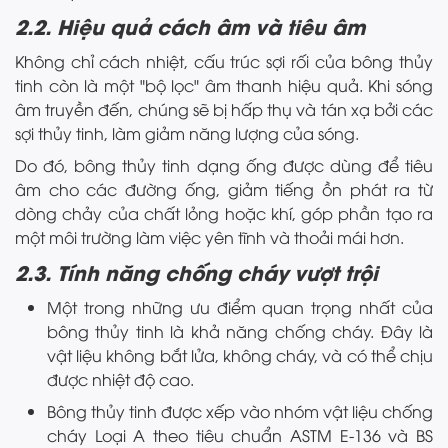
2.2. Hiệu quả cách âm và tiêu âm
Không chỉ cách nhiệt, cấu trúc sợi rối của bông thủy
tinh còn là một "bộ lọc" âm thanh hiệu quả. Khi sóng
âm truyền đến, chúng sẽ bị hấp thụ và tán xạ bởi các
sợi thủy tinh, làm giảm năng lượng của sóng.
Do đó, bông thủy tinh dạng ống được dùng để tiêu
âm cho các đường ống, giảm tiếng ồn phát ra từ
dòng chảy của chất lỏng hoặc khí, góp phần tạo ra
một môi trường làm việc yên tĩnh và thoải mái hơn.
2.3. Tính năng chống cháy vượt trội
Một trong những ưu điểm quan trọng nhất của
bông thủy tinh là khả năng chống cháy. Đây là
vật liệu không bắt lửa, không cháy, và có thể chịu
được nhiệt độ cao.
Bông thủy tinh được xếp vào nhóm vật liệu chống
cháy Loại A theo tiêu chuẩn ASTM E-136 và BS