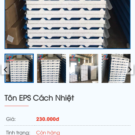
‹
›
Tôn EPS Cách Nhiệt
230.000đ
Giá:
Tình trạng:
Còn hàng