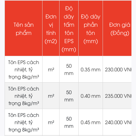
Độ
Đơn
dày
Độ dày
Tên sản
vị
tấm
phần
Đơn giá
phẩm
tính
tôn
tôn
(Đồng)
(m2)
EPS
(mm)
(mm)
Tôn EPS cách
50
nhiệt, tỷ
m²
0.35 mm
230.000 VNĐ
mm
trọng 8kg/m³
Tôn EPS cách
50
nhiệt, tỷ
m²
0.40 mm
235.000 VNĐ
mm
trọng 8kg/m³
Tôn EPS cách
50
nhiệt, tỷ
m²
0.45 mm
240.000 VNĐ
mm
trọng 8kg/m³