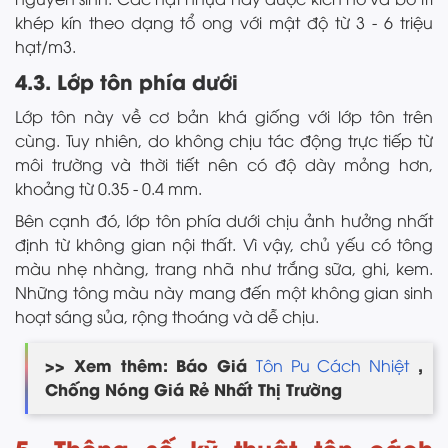
khép kín theo dạng tổ ong với mật độ từ 3 - 6 triệu
hạt/m3.
4.3. Lớp tôn phía dưới
Lớp tôn này về cơ bản khá giống với lớp tôn trên
cùng. Tuy nhiên, do không chịu tác động trực tiếp từ
môi trường và thời tiết nên có độ dày mỏng hơn,
khoảng từ 0.35 - 0.4 mm.
Bên cạnh đó, lớp tôn phía dưới chịu ảnh hưởng nhất
định từ không gian nội thất. Vì vậy, chủ yếu có tông
màu nhẹ nhàng, trang nhã như trắng sữa, ghi, kem.
Những tông màu này mang đến một không gian sinh
hoạt sáng sủa, rộng thoáng và dễ chịu.
>> Xem thêm: Báo Giá
,
Tôn Pu Cách Nhiệt
Chống Nóng Giá Rẻ Nhất Thị Trường
5. Thông số kỹ thuật tôn cách