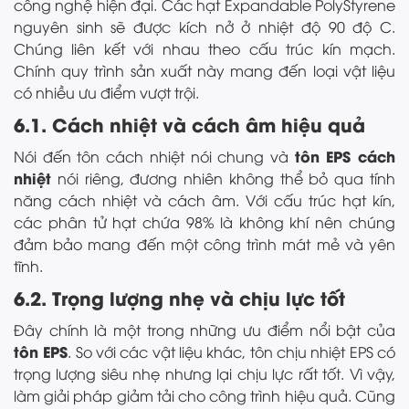
công nghệ hiện đại. Các hạt Expandable PolyStyrene
nguyên sinh sẽ được kích nở ở nhiệt độ 90 độ C.
Chúng liên kết với nhau theo cấu trúc kín mạch.
Chính quy trình sản xuất này mang đến loại vật liệu
có nhiều ưu điểm vượt trội.
6.1. Cách nhiệt và cách âm hiệu quả
tôn EPS cách
Nói đến tôn cách nhiệt nói chung và
nhiệt
nói riêng, đương nhiên không thể bỏ qua tính
năng cách nhiệt và cách âm. Với cấu trúc hạt kín,
các phân tử hạt chứa 98% là không khí nên chúng
đảm bảo mang đến một công trình mát mẻ và yên
tĩnh.
6.2. Trọng lượng nhẹ và chịu lực tốt
Đây chính là một trong những ưu điểm nổi bật của
tôn EPS
. So với các vật liệu khác, tôn chịu nhiệt EPS có
trọng lượng siêu nhẹ nhưng lại chịu lực rất tốt. Vì vậy,
làm giải pháp giảm tải cho công trình hiệu quả. Cũng