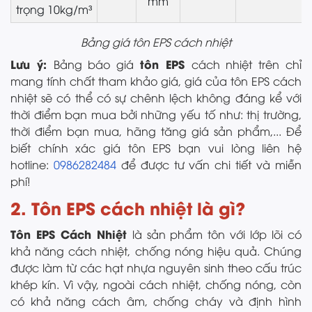
mm
trọng 10kg/m³
Bảng giá tôn EPS cách nhiệt
Lưu ý:
tôn EPS
Bảng báo giá
cách nhiệt trên chỉ
mang tính chất tham khảo giá, giá của tôn EPS cách
nhiệt sẽ có thể có sự chênh lệch không đáng kể với
thời điểm bạn mua bởi những yếu tố như: thị trường,
thời điểm bạn mua, hãng tăng giá sản phẩm,... Để
biết chính xác giá tôn EPS bạn vui lòng liên hệ
hotline:
0986282484
để được tư vấn chi tiết và miễn
phí!
2. Tôn EPS cách nhiệt là gì?
Tôn EPS Cách Nhiệt
là sản phẩm tôn với lớp lõi có
khả năng cách nhiệt, chống nóng hiệu quả. Chúng
được làm từ các hạt nhựa nguyên sinh theo cấu trúc
khép kín. Vì vậy, ngoài cách nhiệt, chống nóng, còn
có khả năng cách âm, chống cháy và định hình