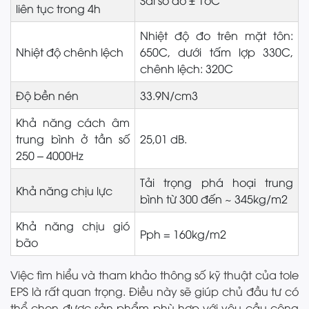
liên tục trong 4h
Nhiệt độ đo trên mặt tôn:
Nhiệt độ chênh lệch
650C, dưới tấm lợp 330C,
chênh lệch: 320C
Độ bền nén
33.9N/cm3
Khả năng cách âm
trung bình ở tần số
25,01 dB.
250 – 4000Hz
Tải trọng phá hoại trung
Khả năng chịu lực
bình từ 300 đến ~ 345kg/m2
Khả năng chịu gió
Pph = 160kg/m2
bão
Việc tìm hiểu và tham khảo thông số kỹ thuật của tole
EPS là rất quan trọng. Điều này sẽ giúp chủ đầu tư có
thể chọn được sản phẩm phù hợp với yêu cầu công