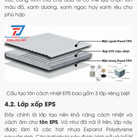
màu đỏ, xanh dương, xanh ngọc hay xanh rêu cho
phù hợp.
Cấu tạo tôn cách nhiệt EPS bao gồm 3 lớp riêng biệt
4.2. Lớp xốp EPS
Đây chính là lớp tạo nên khả năng cách nhiệt và
tôn EPS
cách âm cho
. Và như đã nói ở trên, lớp này
được làm từ các hạt nhựa Expand Polystyrene
nguyên sinh. Các hạt nhựa này được kích nở và bố trí