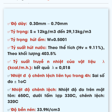
✅Độ dày:
0.30mm – 0.70mm
✅Tỷ trọng:
S = 12kg/m3 đến 29,13kg/m3
✅Tỷ trọng hút ẩm:
W=0.5001
✅Tỷ suất hút nước:
Theo thể tích (Hv = 9.11%),
Theo khối lượng 403.5%
✅Tỷ suất
truyề n nhiệt của vật liệu λ
(kcal/m.h.):
kết quả λ = 0,018
✅
Nhiệt đ ộ chênh lệch liên tục trong 4h:
Sai số
đo ± 1oC
✅
Nhiệt độ chênh lệch:
Nhiệt độ đo trên mặt
tôn: 650C, dưới tấm lợp 330C, chênh lệch:
320C
✅
Độ bền nén:
33.9N/cm3