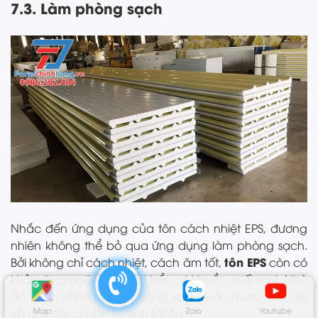
7.3. Làm phòng sạch
Nhắc đến ứng dụng của tôn cách nhiệt EPS, đương
nhiên không thể bỏ qua ứng dụng làm phòng sạch.
tôn EPS
Bởi không chỉ cách nhiệt, cách âm tốt,
còn có
khả năng ngăn cản bụi bẩn, vi khuẩn, mối mọt. Nhờ
đó, giúp không gian phòng sạch luôn được sạch sẽ
Map
Zalo
Youtube
và đạt tiêu chuẩn vệ sinh tối đa.