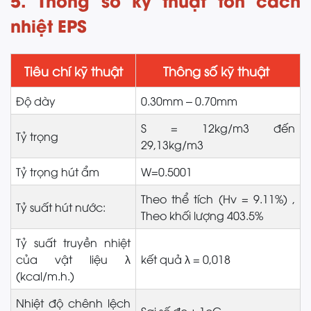
nhiệt EPS
Tiêu chí kỹ thuật
Thông số kỹ thuật
Độ dày
0.30mm – 0.70mm
S = 12kg/m3 đến
Tỷ trọng
29,13kg/m3
Tỷ trọng hút ẩm
W=0.5001
Theo thể tích (Hv = 9.11%) ,
Tỷ suất hút nước:
Theo khối lượng 403.5%
Tỷ suất truyền nhiệt
của vật liệu λ
kết quả λ = 0,018
(kcal/m.h.)
Nhiệt độ chênh lệch
Sai số đo ± 1oC