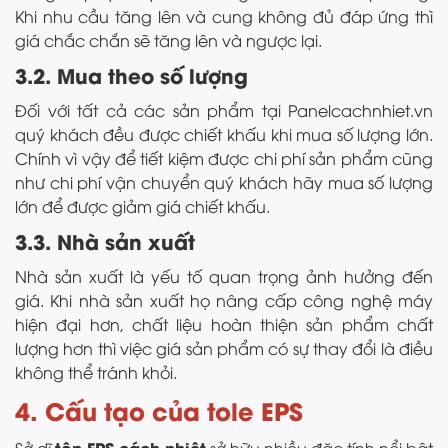
Khi nhu cầu tăng lên và cung không đủ đáp ứng thì
giá chắc chắn sẽ tăng lên và ngược lại.
3.2. Mua theo số lượng
Đối với tất cả các sản phẩm tại Panelcachnhiet.vn
quý khách đều được chiết khấu khi mua số lượng lớn.
Chính vì vậy để tiết kiệm được chi phí sản phẩm cũng
như chi phí vận chuyển quý khách hãy mua số lượng
lớn để được giảm giá chiết khấu.
3.3. Nhà sản xuất
Nhà sản xuất là yếu tố quan trọng ảnh hưởng đến
giá. Khi nhà sản xuất họ nâng cấp công nghệ máy
hiện đại hơn, chất liệu hoàn thiện sản phẩm chất
lượng hơn thì việc giá sản phẩm có sự thay đổi là điều
không thể tránh khỏi.
4. Cấu tạo của tole EPS
tôn EPS cách nhiệt
Sở dĩ
sở hữu nhiều đặc tính nổi bật