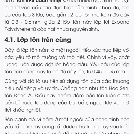
là nhờ vào cấu tạo đặc biệt của mình. Theo đó, tôn
có cấu tạo 3 lớp, bao gồm: 2 lớp tôn mạ kẽm độ dày
từ 0.3 - 0.6mm, giữa 2 lớp tôn này lớp lõi Expand
Polystyrene từ các hạt nhựa nguyên sinh.
4.1. Lớp tôn trên cùng
Đây là lớp tôn nằm ở mặt ngoài, tiếp xúc trực tiếp với
các yếu tố môi trường và thời tiết. Chính vì vậy, chất
lượng luôn được đặt lên hàng đầu. Yêu cầu của lớp
tôn trên cùng này là có độ dày lớn, từ 0.45 - 0.55 mm.
Cùng với đó là ưu tiên sử dụng tôn của các thương
hiệu nổi tiếng và uy tín. Chẳng hạn như tôn Hoa Sen,
tôn Đông Á. Điều này nhằm đảm bảo tôn luôn được
bền bỉ trước tác động của bụi bẩn, ngoại lực và thời
tiết khắc nghiệt.
Bên cạnh đó, vì nằm ở mặt ngoài của công trình nên
yếu tố thẩm mỹ cũng rất được chú trọng. Tùy vào kiến
trúc công trình mà chủ đầu tư có thể lựa chọn tôn