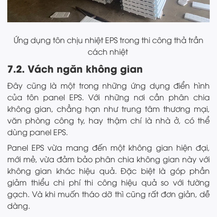
Ứng dụng tôn chịu nhiệt EPS trong thi công thả trần
cách nhiệt
7.2. Vách ngăn không gian
Đây cũng là một trong những ứng dụng điển hình
của tôn panel EPS. Với những nơi cần phân chia
không gian, chẳng hạn như trung tâm thương mại,
văn phòng công ty, hay thậm chí là nhà ở, có thể
dùng panel EPS.
Panel EPS vừa mang đến một không gian hiện đại,
mới mẻ, vừa đảm bảo phân chia không gian này với
không gian khác hiệu quả. Đặc biệt là góp phần
giảm thiểu chi phí thi công hiệu quả so với tường
gạch. Và khi muốn tháo dỡ thì cũng rất đơn giản, dễ
dàng.