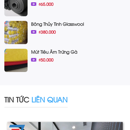
₫65.000
Bông Thủy Tinh Glasswool
₫380.000
Mút Tiêu Âm Trứng Gà
₫50.000
TIN TỨC
LIÊN QUAN