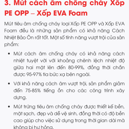
3. Mút cách âm chống cháy Xốp
PE OPP – Xốp EVA Foam
Mút tiêu âm chống cháy loại Xốp PE OPP và Xốp EVA
Foam đều là những sản phẩm có khả năng Cách
Nhiệt Bảo Ôn rất tốt. Một số tính năng vượt trội của sản
phẩm:
Mút cách âm chống cháy có khả năng cách
nhiệt tuyệt vời với khoảng chênh lệch nhiệt độ
giữa hai mặt lên đến 80-99%, đồng thời chắn
được 95-97% tia bức xạ bên ngoài.
Với khả năng cách âm vượt trội, sản phẩm giảm
đến 75-85% tiếng ồn cho các công trình xây
dựng.
Mút trứng tiêu âm chống cháy được thiết kế bền,
mặt sạch, đẹp và dễ vệ sinh, đồng thời có độ bền
cao giúp cho việc sử dụng trong thời gian dài mà
không bị hư hỏng.