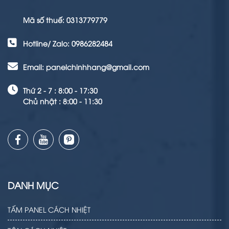
Mã số thuế: 0313779779
Hotline/ Zalo: 0986282484
Email: panelchinhhang@gmail.com
Thứ 2 - 7 : 8:00 - 17:30
Chủ nhật : 8:00 - 11:30
DANH MỤC
TẤM PANEL CÁCH NHIỆT