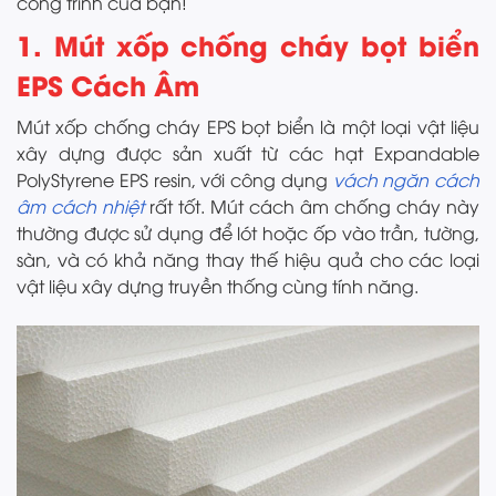
công trình của bạn!
1. Mút xốp chống cháy bọt biển
EPS Cách Âm
Mút xốp chống cháy EPS bọt biển là một loại vật liệu
xây dựng được sản xuất từ các hạt Expandable
PolyStyrene EPS resin, với công dụng
vách ngăn cách
âm cách nhiệt
rất tốt. Mút cách âm chống cháy này
thường được sử dụng để lót hoặc ốp vào trần, tường,
sàn, và có khả năng thay thế hiệu quả cho các loại
vật liệu xây dựng truyền thống cùng tính năng.