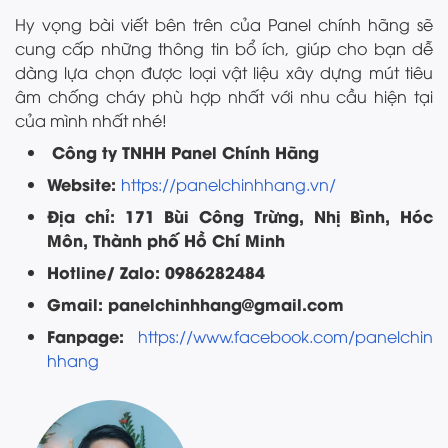
Hy vọng bài viết bên trên của Panel chính hãng sẽ
cung cấp những thông tin bổ ích, giúp cho bạn dễ
dàng lựa chọn được loại vật liệu xây dựng mút tiêu
âm chống cháy phù hợp nhất với nhu cầu hiện tại
của mình nhất nhé!
Công ty TNHH Panel Chính Hãng
Website:
https://panelchinhhang.vn/
Địa chỉ: 171 Bùi Công Trừng, Nhị Bình, Hóc
Môn, Thành phố Hồ Chí Minh
Hotline/ Zalo: 0986282484
Gmail: panelchinhhang@gmail.com
Fanpage:
https://www.facebook.com/panelchin
hhang