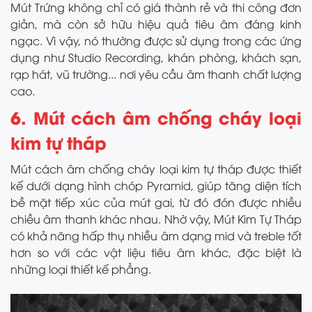
Mút Trứng không chỉ có giá thành rẻ và thi công đơn
giản, mà còn sở hữu hiệu quả tiêu âm đáng kinh
ngạc. Vì vậy, nó thường được sử dụng trong các ứng
dụng như Studio Recording, khán phòng, khách sạn,
rạp hát, vũ trường... nơi yêu cầu âm thanh chất lượng
cao.
6. Mút cách âm chống cháy loại
kim tự tháp
Mút cách âm chống cháy loại kim tự tháp được thiết
kế dưới dạng hình chóp Pyramid, giúp tăng diện tích
bề mặt tiếp xúc của mút gai, từ đó đón được nhiều
chiều âm thanh khác nhau. Nhờ vậy, Mút Kim Tự Tháp
có khả năng hấp thụ nhiễu âm dạng mid và treble tốt
hơn so với các vật liệu tiêu âm khác, đặc biệt là
những loại thiết kế phẳng.