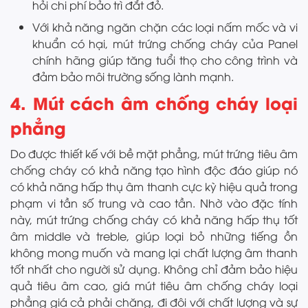
hỏi chi phí bảo trì đắt đỏ.
Với khả năng ngăn chặn các loại nấm mốc và vi
khuẩn có hại, mút trứng chống cháy của Panel
chính hãng giúp tăng tuổi thọ cho công trình và
đảm bảo môi trường sống lành mạnh.
4. Mút cách âm chống cháy loại
phẳng
Do được thiết kế với bề mặt phẳng, mút trứng tiêu âm
chống cháy có khả năng tạo hình độc đáo giúp nó
có khả năng hấp thụ âm thanh cực kỳ hiệu quả trong
phạm vi tần số trung và cao tần. Nhờ vào đặc tính
này, mút trứng chống cháy có khả năng hấp thụ tốt
âm middle và treble, giúp loại bỏ những tiếng ồn
không mong muốn và mang lại chất lượng âm thanh
tốt nhất cho người sử dụng. Không chỉ đảm bảo hiệu
quả tiêu âm cao, giá mút tiêu âm chống cháy loại
phẳng giá cả phải chăng, đi đôi với chất lượng và sự