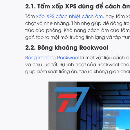
2.1. Tấm xốp XPS dùng để cách â
Tấm
xốp XPS cách nhiệt cách âm
, hay tấm x
chặt và nhẹ nhàng. Tính nhẹ giúp dễ dàng tro
trúc của phòng. Khả năng cách âm của tấm 
golf, tạo ra một môi trường tĩnh lặng và tập tr
2.2. Bông khoáng Rockwool
Bông khoáng Rockwool
là một vật liệu cách 
và chịu lực tốt. Sự linh hoạt của Rockwool c
giúp kiểm soát tiếng ồn, tạo ra không gian chơi 