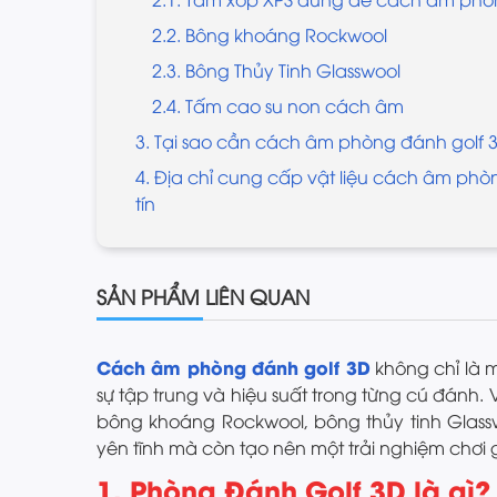
2.2. Bông khoáng Rockwool
2.3. Bông Thủy Tinh Glasswool
2.4. Tấm cao su non cách âm
3. Tại sao cần cách âm phòng đánh golf 
4. Địa chỉ cung cấp vật liệu cách âm phòn
tín
SẢN PHẨM LIÊN QUAN
Cách âm phòng đánh golf 3D
không chỉ là m
sự tập trung và hiệu suất trong từng cú đánh.
bông khoáng Rockwool, bông thủy tinh Glass
yên tĩnh mà còn tạo nên một trải nghiệm chơi 
1. Phòng Đánh Golf 3D là gì?