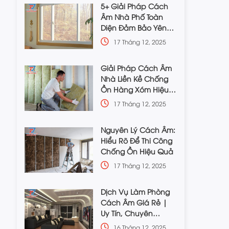
5+ Giải Pháp Cách
Âm Nhà Phố Toàn
Diện Đảm Bảo Yên
Tĩnh
17 Tháng 12, 2025
Giải Pháp Cách Âm
Nhà Liền Kề Chống
Ồn Hàng Xóm Hiệu
Quả
17 Tháng 12, 2025
Nguyên Lý Cách Âm:
Hiểu Rõ Để Thi Công
Chống Ồn Hiệu Quả
17 Tháng 12, 2025
Dịch Vụ Làm Phòng
Cách Âm Giá Rẻ |
Uy Tín, Chuyên
Nghiệp
16 Tháng 12, 2025