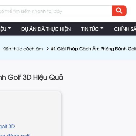
IỆU
DỰ ÁN ĐÃ THỰC HIỆN
TIN TỨC
CHÍNH S
Kiến thức cách âm
#1 Giải Pháp Cách Âm Phòng Đánh Golf
h Golf 3D Hiệu Quả
golf 3D
ng đánh golf