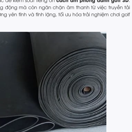
c để kiểm soát tiếng ồn
.
g động mà còn ngăn chặn âm thanh từ việc truyền tải
g yên tĩnh và tĩnh lặng, tối ưu hóa trải nghiệm chơi golf