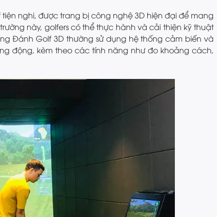
f tiện nghi, được trang bị công nghệ 3D hiện đại để mang
trường này, golfers có thể thực hành và cải thiện kỹ thuật
òng Đánh Golf 3D thường sử dụng hệ thống cảm biến và
 sống động, kèm theo các tính năng như đo khoảng cách,