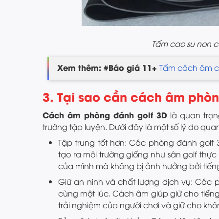
Tấm cao su non 
Xem thêm: #Báo giá 11+
Tấm cách âm c
3. Tại sao cần cách âm phòn
Cách âm phòng đánh golf 3D
là quan trọn
trường tập luyện. Dưới đây là một số lý do quan
Tập trung tốt hơn: Các phòng đánh golf
tạo ra môi trường giống như sân golf thự
của mình mà không bị ảnh hưởng bởi tiến
Giữ an ninh và chất lượng dịch vụ: Các
cùng một lúc. Cách âm giúp giữ cho tiến
trải nghiệm của người chơi và giữ cho khô