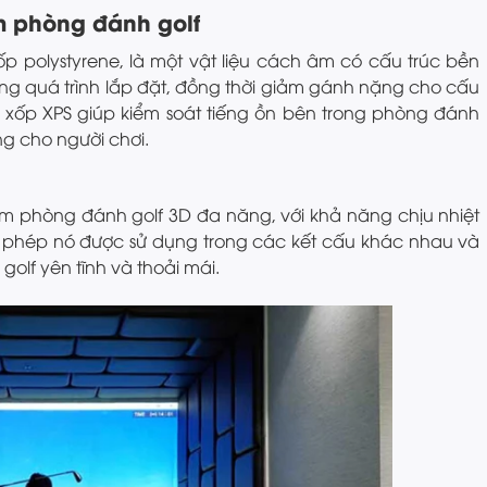
m phòng đánh golf
ốp polystyrene, là một vật liệu cách âm có cấu trúc bền
ng quá trình lắp đặt, đồng thời giảm gánh nặng cho cấu
xốp XPS giúp kiểm soát tiếng ồn bên trong phòng đánh
ung cho người chơi.
âm phòng đánh golf 3D đa năng, với khả năng chịu nhiệt
ho phép nó được sử dụng trong các kết cấu khác nhau và
golf yên tĩnh và thoải mái.