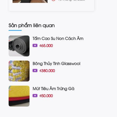
Sản phẩm liên quan
Tấm Cao Su Non Cách Âm
₫65.000
Bông Thủy Tinh Glasswool
₫380.000
Mút Tiêu Âm Trứng Gà
₫50.000