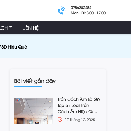
0986282484
Mon - Fri: 8:00 - 17:00
ÁCH
LIÊN HỆ
 3D Hiệu Quả
Bài viết gần đây
Trần Cách Âm Là Gì?
Top 5+ Loại Trần
Cách Âm Hiệu Quả
Nhất
17 Tháng 12, 2025