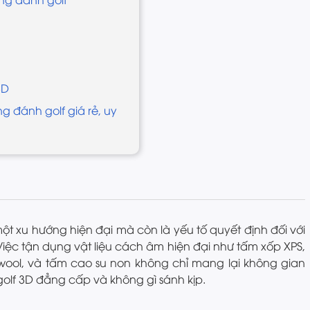
3D
g đánh golf giá rẻ, uy
ột xu hướng hiện đại mà còn là yếu tố quyết định đối với
 Việc tận dụng vật liệu cách âm hiện đại như tấm xốp XPS,
wool, và tấm cao su non không chỉ mang lại không gian
golf 3D đẳng cấp và không gì sánh kịp.