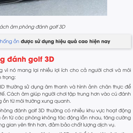
cách âm phòng đánh golf 3D
được sử dụng hiệu quả cao hiện nay
hống ồn
g đánh golf 3D
g vì nó mang lại nhiều lợi ích cho cả người chơi và môi
 trọng:
 3D thường sử dụng âm thanh và hình ảnh chân thực để
c tế. Cách âm giúp người chơi tập trung hơn vào cú đánh
g ồn từ môi trường xung quanh.
 phòng đánh golf 3D thường có nhiều khu vực hoạt động
g ồn từ các phòng không tác động lẫn nhau, tăng cường
ng gian yên tĩnh hơn, đảm bảo chất lượng dịch vụ.