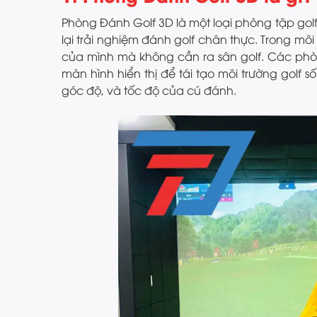
Phòng Đánh Golf 3D là một loại phòng tập gol
lại trải nghiệm đánh golf chân thực. Trong môi 
của mình mà không cần ra sân golf. Các ph
màn hình hiển thị để tái tạo môi trường golf
góc độ, và tốc độ của cú đánh.