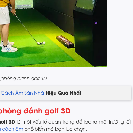
phòng đánh golf 3D
u
Hiệu Quả Nhất
Cách Âm Sàn Nhà
 phòng đánh golf 3D
olf 3D
là một yếu tố quan trọng để tạo ra môi trường tốt
ệu cách âm
phổ biến mà bạn lựa chọn.