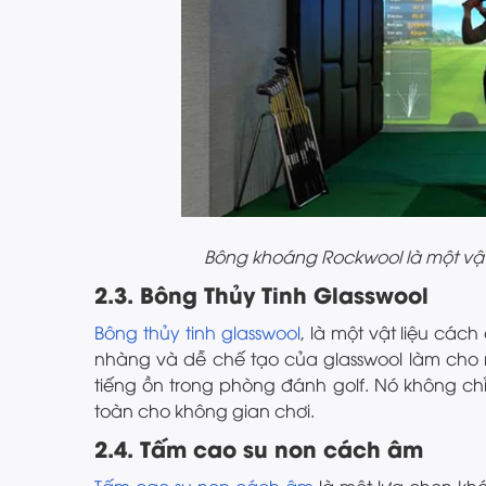
Bông khoáng Rockwool là một vậ
2.3. Bông Thủy Tinh Glasswool
Bông thủy tinh glasswool
, là một vật liệu cá
nhàng và dễ chế tạo của glasswool làm cho n
tiếng ồn trong phòng đánh golf. Nó không ch
toàn cho không gian chơi.
2.4. Tấm cao su non cách âm