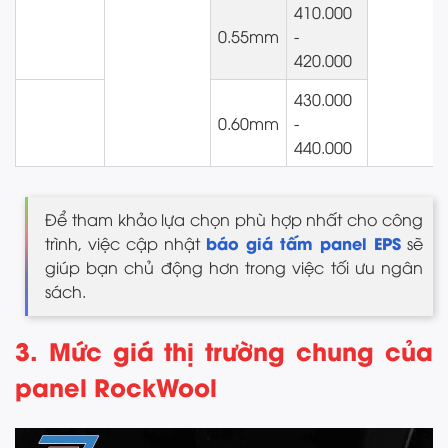
410.000
0.55mm
-
420.000
430.000
0.60mm
-
440.000
Để tham khảo lựa chọn phù hợp nhất cho công
báo giá tấm panel EPS
trình, việc cập nhật
sẽ
giúp bạn chủ động hơn trong việc tối ưu ngân
sách.
3. Mức giá thị trường chung của
panel RockWool