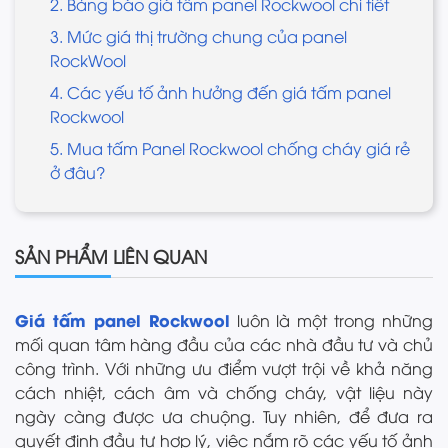
2. Bảng báo giá tấm panel Rockwool chi tiết
3. Mức giá thị trường chung của panel
RockWool
4. Các yếu tố ảnh hưởng đến giá tấm panel
Rockwool
5. Mua tấm Panel Rockwool chống cháy giá rẻ
ở đâu?
SẢN PHẨM LIÊN QUAN
Giá tấm panel Rockwool
luôn là một trong những
mối quan tâm hàng đầu của các nhà đầu tư và chủ
công trình. Với những ưu điểm vượt trội về khả năng
cách nhiệt, cách âm và chống cháy, vật liệu này
ngày càng được ưa chuộng. Tuy nhiên, để đưa ra
quyết định đầu tư hợp lý, việc nắm rõ các yếu tố ảnh