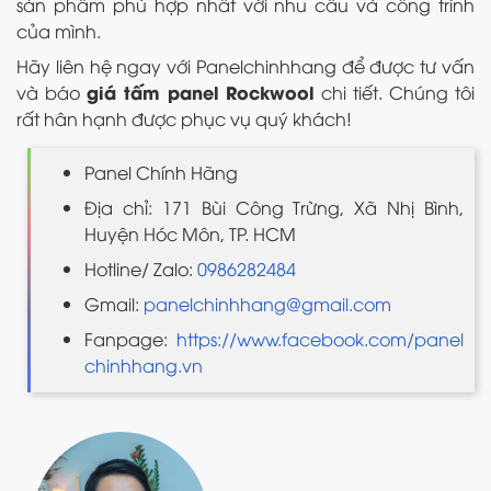
sản phẩm phù hợp nhất với nhu cầu và công trình
của mình.
Hãy liên hệ ngay với Panelchinhhang để được tư vấn
giá tấm panel Rockwool
và báo
chi tiết. Chúng tôi
rất hân hạnh được phục vụ quý khách!
Panel Chính Hãng
Địa chỉ: 171 Bùi Công Trừng, Xã Nhị Bình,
Huyện Hóc Môn, TP. HCM
Hotline/ Zalo:
0986282484
Gmail:
panelchinhhang@gmail.com
Fanpage:
https://www.facebook.com/panel
chinhhang.vn