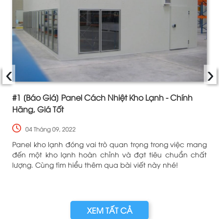
‹
›
#1 [Báo Giá] Panel Cách Nhiệt Kho Lạnh - Chính
Hãng, Giá Tốt
04 Tháng 09, 2022
ề
Panel kho lạnh đóng vai trò quan trọng trong việc mang
n
đến một kho lạnh hoàn chỉnh và đạt tiêu chuẩn chất
lượng. Cùng tìm hiểu thêm qua bài viết này nhé!
XEM TẤT CẢ