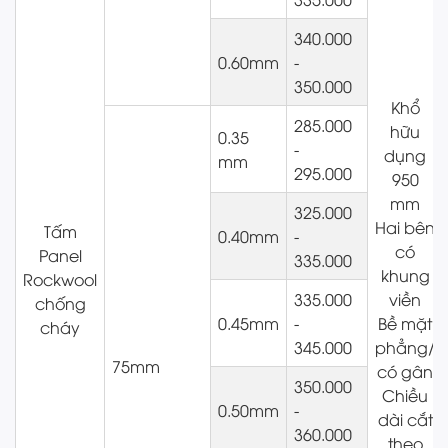
340.000
0.60mm
-
350.000
Khổ
285.000
hữu
0.35
-
dụng
mm
295.000
950
mm
325.000
Hai bên
Tấm
0.40mm
-
có
Panel
335.000
khung
Rockwool
335.000
viền
chống
0.45mm
-
Bề mặt
cháy
345.000
phẳng/
75mm
có gân
350.000
Chiều
0.50mm
-
dài cắt
360.000
theo