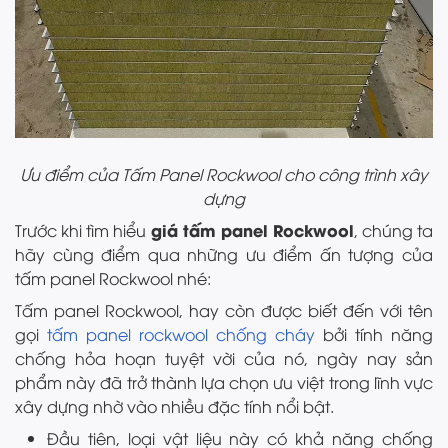
Ưu điểm của Tấm Panel Rockwool cho công trình xây
dựng
giá tấm panel Rockwool
Trước khi tìm hiểu
, chúng ta
hãy cùng điểm qua những ưu điểm ấn tượng của
tấm panel Rockwool nhé:
Tấm panel Rockwool, hay còn được biết đến với tên
gọi
tấm panel rockwool chống cháy
bởi tính năng
chống hỏa hoạn tuyệt vời của nó, ngày nay sản
phẩm này đã trở thành lựa chọn ưu việt trong lĩnh vực
xây dựng nhờ vào nhiều đặc tính nổi bật.
Đầu tiên, loại vật liệu này có khả năng chống