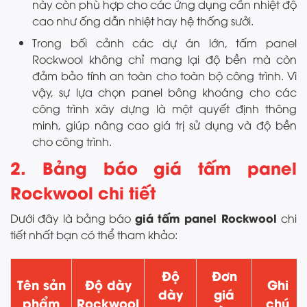
này còn phù hợp cho các ứng dụng cần nhiệt độ
cao như ống dẫn nhiệt hay hệ thống sưởi.
Trong bối cảnh các dự án lớn, tấm panel
Rockwool không chỉ mang lại độ bền mà còn
đảm bảo tính an toàn cho toàn bộ công trình. Vì
vậy, sự lựa chọn panel bông khoáng cho các
công trình xây dựng là một quyết định thông
minh, giúp nâng cao giá trị sử dụng và độ bền
cho công trình.
2. Bảng báo giá tấm panel
Rockwool chi tiết
giá tấm panel Rockwool
Dưới đây là bảng báo
chi
tiết nhất bạn có thể tham khảo:
Độ
Đơn
Tên sản
Độ dày
Ghi
dày
giá
phẩm
Rockwool
chú