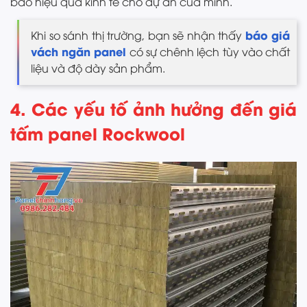
bảo hiệu quả kinh tế cho dự án của mình.
báo giá
Khi so sánh thị trường, bạn sẽ nhận thấy
vách ngăn panel
có sự chênh lệch tùy vào chất
liệu và độ dày sản phẩm.
4. Các yếu tố ảnh hưởng đến giá
tấm panel Rockwool