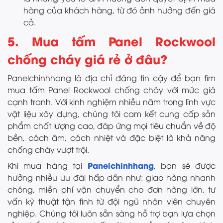
hàng của khách hàng, từ đó ảnh hưởng đến giá
cả.
5. Mua tấm Panel Rockwool
chống cháy giá rẻ ở đâu?
Panelchinhhang là địa chỉ đáng tin cậy để bạn tìm
mua tấm Panel Rockwool chống cháy với mức giá
cạnh tranh. Với kinh nghiệm nhiều năm trong lĩnh vực
vật liệu xây dựng, chúng tôi cam kết cung cấp sản
phẩm chất lượng cao, đáp ứng mọi tiêu chuẩn về độ
bền, cách âm, cách nhiệt và đặc biệt là khả năng
chống cháy vượt trội.
Panelchinhhang
Khi mua hàng tại
, bạn sẽ được
hưởng nhiều ưu đãi hấp dẫn như: giao hàng nhanh
chóng, miễn phí vận chuyển cho đơn hàng lớn, tư
vấn kỹ thuật tận tình từ đội ngũ nhân viên chuyên
nghiệp. Chúng tôi luôn sẵn sàng hỗ trợ bạn lựa chọn