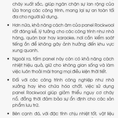
cháy xuất sắc, giúp ngăn chặn sự lan rộng của
lửa trong các công trình, mang lại sự an toàn tối
đa cho người sử dụng.
Hơn nữa, khả năng cách âm của panel Rockwool
rất đáng kể, lý tưởng cho các công trình như nhà
hàng, quán bar hay karaoke, nơi cần kiểm soát
tiếng ồn để không gây ảnh hưởng đến khu vực
xung quanh.
Ngoài ra, tấm panel này còn có khả năng cách
nhiệt hiệu quả, giữ cho không gian sống và làm
việc luôn thoải mái trong mọi điều kiện thời tiết.
Đối với các công trình công nghiệp như nhà
xưởng hay kho chứa hóa chất, việc sử dụng
panel Rockwool giúp giảm thiểu nguy cơ cháy
nổ, đồng thời đảm bảo sự ổn định cho các sản
phẩm lưu trữ.
Bên cạnh đó, với đặc tính chịu nhiệt tốt, vật liệu