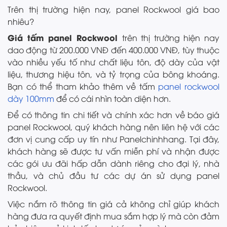
Trên thị trường hiện nay, panel Rockwool giá bao
nhiêu?
Giá tấm panel Rockwool
trên thị trường hiện nay
dao động từ 200.000 VNĐ đến 400.000 VNĐ, tùy thuộc
vào nhiều yếu tố như chất liệu tôn, độ dày của vật
liệu, thương hiệu tôn, và tỷ trọng của bông khoáng.
Bạn có thể tham khảo thêm về tấm
panel rockwool
dày 100mm
để có cái nhìn toàn diện hơn.
Để có thông tin chi tiết và chính xác hơn về báo giá
panel Rockwool, quý khách hàng nên liên hệ với các
đơn vị cung cấp uy tín như Panelchinhhang. Tại đây,
khách hàng sẽ được tư vấn miễn phí và nhận được
các gói ưu đãi hấp dẫn dành riêng cho đại lý, nhà
thầu, và chủ đầu tư các dự án sử dụng panel
Rockwool.
Việc nắm rõ thông tin giá cả không chỉ giúp khách
hàng đưa ra quyết định mua sắm hợp lý mà còn đảm