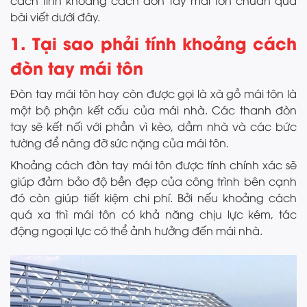
cách tính khoảng cách đòn tay mái tôn chuẩn qua
bài viết dưới đây.
1. Tại sao phải tính khoảng cách
đòn tay mái tôn
Đòn tay mái tôn hay còn được gọi là xà gồ mái tôn là
một bộ phận kết cấu của mái nhà. Các thanh đòn
tay sẽ kết nối với phần vì kèo, dầm nhà và các bức
tường để nâng đỡ sức nặng của mái tôn.
Khoảng cách đòn tay mái tôn được tính chính xác sẽ
giúp đảm bảo độ bền đẹp của công trình bên cạnh
đó còn giúp tiết kiệm chi phí. Bởi nếu khoảng cách
quá xa thì mái tôn có khả năng chịu lực kém, tác
động ngoại lực có thể ảnh hưởng đến mái nhà.