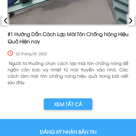
‹
›
#1 Hướng Dẫn Cách Lợp Mái Tôn Chống Nóng Hiệu
Quả Hiện nay
26 Tháng 09, 2022
i
Người ta thường chọn cách lợp mái tôn chống nóng để
ã
ngăn cản bức xạ nhiệt từ mái truyền vào nhà. Các
.
cách làm mái tôn chống nóng hiệu quả trong bài viết
sau đây.
XEM TẤT CẢ
ĐĂNG KÝ NHẬN BẢN TIN