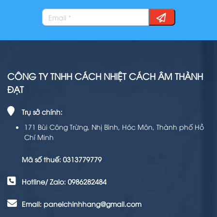
CÔNG TY TNHH CÁCH NHIỆT CÁCH ÂM THÀNH
ĐẠT
Trụ sở chính:
171 Bùi Công Trừng, Nhị Bình, Hóc Môn, Thành phố Hồ
Chí Minh
Mã số thuế: 0313779779
Hotline/ Zalo: 0986282484
Email: panelchinhhang@gmail.com