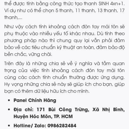
thể được tính bằng công thức tạo thanh SINH 4xn+1.
Ví dụ như có thể chọn 5 thanh, 11 thanh, 13 thanh, 17
thanh,...
Như vậy cách tính khoảng cách đòn tay mái tôn sẽ
phụ thuộc vào nhiều yếu tố khác nhau. Dù tính theo
phương pháp nào thì chung quy lại vẫn phải đảm
bảo về các tiêu chuẩn kỹ thuật an toàn, đảm bảo độ
bền chắc, vững chãi.
Trên đây là những chia sẻ về ý nghĩa và tầm quan
trọng của việc tính khoảng cách đòn tay mái tôn
cùng các cách tính chuẩn thường được ứng dụng.
Hy vọng những chia sẻ này sẽ giúp ích cho bạn, giúp
bạn có thêm dữ liệu hữu ích cho mình.
Panel Chính Hãng
Địa chỉ: 171 Bùi Công Trừng, Xã Nhị Bình,
Huyện Hóc Môn, TP. HCM
Hotline/ Zalo: 0986282484