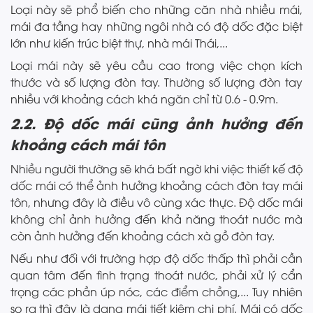
Loại này sẽ phổ biến cho những căn nhà nhiều mái,
mái đa tầng hay những ngôi nhà có độ dốc đặc biệt
lớn như kiến trúc biệt thự, nhà mái Thái,...
Loại mái này sẽ yêu cầu cao trong việc chọn kích
thước và số lượng đòn tay. Thường số lượng đòn tay
nhiều với khoảng cách khá ngăn chỉ từ 0.6 - 0.9m.
2.2. Độ dốc mái cũng ảnh hưởng đến
khoảng cách mái tôn
Nhiều người thường sẽ khá bất ngờ khi việc thiết kế độ
dốc mái có thể ảnh hưởng khoảng cách đòn tay mái
tôn, nhưng đây là điều vô cùng xác thực. Độ dốc mái
không chỉ ảnh hưởng đến khả năng thoát nước mà
còn ảnh hưởng đến khoảng cách xà gồ đòn tay.
Nếu như đối với trường hợp độ dốc thấp thì phải cần
quan tâm đến tình trạng thoát nước, phải xử lý cẩn
trọng các phần úp nóc, các điểm chồng,... Tuy nhiên
so ra thì đây là dạng mái tiết kiệm chi phí. Mái có dốc