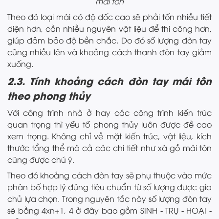
mái tôn
Theo đó loại mái có độ dốc cao sẽ phải tốn nhiều tiết
diện hơn, cần nhiều nguyên vật liệu để thi công hơn,
giúp đảm bảo độ bền chắc. Do đó số lượng đòn tay
cũng nhiều lên và khoảng cách thanh đòn tay giảm
xuống.
2.3. Tính khoảng cách đòn tay mái tôn
theo phong thủy
Với công trình nhà ở hay các công trình kiến trúc
quan trọng thì yếu tố phong thủy luôn được đề cao
xem trọng. Không chỉ về mặt kiến trúc, vật liệu, kích
thước tổng thể mà cả các chi tiết như xà gồ mái tôn
cũng được chú ý.
Theo đó khoảng cách đòn tay sẽ phụ thuộc vào mức
phân bố hợp lý đúng tiêu chuẩn từ số lượng được gia
chủ lựa chọn. Trong nguyên tắc này số lượng đòn tay
sẽ bằng 4xn+1, 4 ở đây bao gồm SINH - TRỤ - HOẠI -