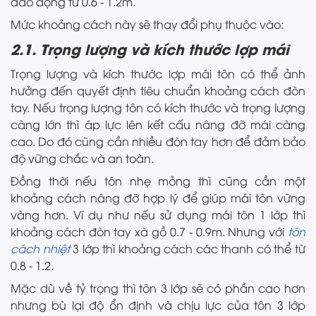
dao động từ 0.6 - 1.2m.
Mức khoảng cách này sẽ thay đổi phụ thuộc vào:
2.1. Trọng lượng và kích thước lợp mái
Trọng lượng và kích thước lợp mái tôn có thể ảnh
hưởng đến quyết định tiêu chuẩn khoảng cách đòn
tay. Nếu trọng lượng tôn có kích thước và trọng lượng
càng lớn thì áp lực lên kết cấu nâng đỡ mái càng
cao. Do đó cũng cần nhiều đòn tay hơn để đảm bảo
độ vững chắc và an toàn.
Đồng thời nếu tôn nhẹ mỏng thì cũng cần một
khoảng cách nâng đỡ hợp lý để giúp mái tôn vững
vàng hơn. Ví dụ như nếu sử dụng mái tôn 1 lớp thì
khoảng cách đòn tay xà gồ 0.7 - 0.9m. Nhưng với
tôn
cách nhiệt
3 lớp thì khoảng cách các thanh có thể từ
0.8 - 1.2.
Mặc dù về tỷ trọng thì tôn 3 lớp sẽ có phần cao hơn
nhưng bù lại độ ổn định và chịu lực của tôn 3 lớp