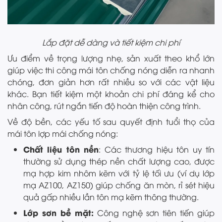
Lắp đặt dễ dàng và tiết kiệm chi phí
Ưu điểm về trọng lượng nhẹ, sản xuất theo khổ lớn
giúp việc thi công mái tôn chống nóng diễn ra nhanh
chóng, đơn giản hơn rất nhiều so với các vật liệu
khác. Bạn tiết kiệm một khoản chi phí đáng kể cho
nhân công, rút ngắn tiến độ hoàn thiện công trình.
Về độ bền, các yếu tố sau quyết định tuổi thọ của
mái tôn lợp mái chống nóng:
Chất liệu tôn nền
: Các thương hiệu tôn uy tín
thường sử dụng thép nền chất lượng cao, được
mạ hợp kim nhôm kẽm với tỷ lệ tối ưu (ví dụ lớp
mạ AZ100, AZ150) giúp chống ăn mòn, rỉ sét hiệu
quả gấp nhiều lần tôn mạ kẽm thông thường.
Lớp sơn bề mặt:
Công nghệ sơn tiên tiến giúp