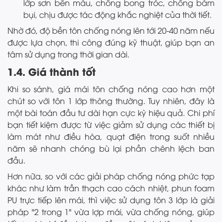
lớp sơn bền màu, chống bong tróc, chống bám
bụi, chịu được tác động khắc nghiệt của thời tiết.
Nhờ đó, độ bền tôn chống nóng lên tới 20-40 năm nếu
được lựa chọn, thi công đúng kỹ thuật, giúp bạn an
tâm sử dụng trong thời gian dài.
1.4. Giá thành tốt
Khi so sánh, giá mái tôn chống nóng cao hơn một
chút so với tôn 1 lớp thông thường. Tuy nhiên, đây là
một bài toán đầu tư dài hạn cực kỳ hiệu quả. Chi phí
bạn tiết kiệm được từ việc giảm sử dụng các thiết bị
làm mát như điều hòa, quạt điện trong suốt nhiều
năm sẽ nhanh chóng bù lại phần chênh lệch ban
đầu.
Hơn nữa, so với các giải pháp chống nóng phức tạp
khác như làm trần thạch cao cách nhiệt, phun foam
PU trực tiếp lên mái, thì việc sử dụng tôn 3 lớp là giải
pháp "2 trong 1" vừa lợp mái, vừa chống nóng, giúp