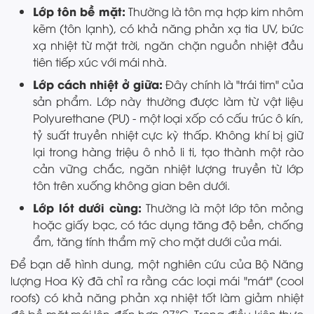
Lớp tôn bề mặt:
Thường là tôn mạ hợp kim nhôm
kẽm (tôn lạnh), có khả năng phản xạ tia UV, bức
xạ nhiệt từ mặt trời, ngăn chặn nguồn nhiệt đầu
tiên tiếp xúc với mái nhà.
Lớp cách nhiệt ở giữa:
Đây chính là "trái tim" của
sản phẩm. Lớp này thường được làm từ vật liệu
Polyurethane (PU) - một loại xốp có cấu trúc ô kín,
tỷ suất truyền nhiệt cực kỳ thấp. Không khí bị giữ
lại trong hàng triệu ô nhỏ li ti, tạo thành một rào
cản vững chắc, ngăn nhiệt lượng truyền từ lớp
tôn trên xuống không gian bên dưới.
Lớp lót dưới cùng:
Thường là một lớp tôn mỏng
hoặc giấy bạc, có tác dụng tăng độ bền, chống
ẩm, tăng tính thẩm mỹ cho mặt dưới của mái.
Để bạn dễ hình dung, một nghiên cứu của Bộ Năng
lượng Hoa Kỳ đã chỉ ra rằng các loại mái "mát" (cool
roofs) có khả năng phản xạ nhiệt tốt làm giảm nhiệt