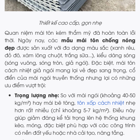
Thiết kế cao cấp, gọn nhẹ
Quan niệm mái tôn kém thẩm mỹ đã hoàn toàn lỗi
mẫu mái tôn chống nóng
thời. Ngày nay, các
đẹp
được sản xuất với đa dạng màu sắc (xanh rêu,
đỏ đô, xám lông chuột, trắng sữa...), kiểu dáng sóng
(sóng vuông, sóng tròn, giả ngói). Đặc biệt, mái tôn
cách nhiệt giả ngói mang lại vẻ đẹp sang trọng, cổ
điển của mái ngói truyền thống nhưng lại có những
ưu điểm vượt trội:
Trọng lượng nhẹ:
So với mái ngói (khoảng 40-50
kg/m²) hay mái bê tông,
tôn xốp cách nhiệt
nhẹ
hơn rất nhiều (chỉ khoảng 5-7 kg/m²). Điều này
giúp giảm đáng kể tải trọng lên hệ thống khung
kèo, móng, đặc biệt phù hợp với các công trình
có nền đất yếu hoặc nhà cải tạo, nâng tầng.