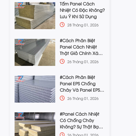
Tấm Panel Cách
Nhiệt Có Độc Không?
Lưu Ý Khi Sử Dụng
28 Tháng 01, 2026
#Cách Phân Biệt
Panel Cách Nhiệt
Thật Giả Chính Xác
Nhất
26 Tháng 01, 2026
#Cách Phân Biệt
Panel EPS Chống
Cháy Và Panel EPS
Thường
26 Tháng 01, 2026
#Panel Cách Nhiệt
Có Chống Cháy
Không? Sự Thật Bạn
Cần Biết
26 Tháng 01, 2026