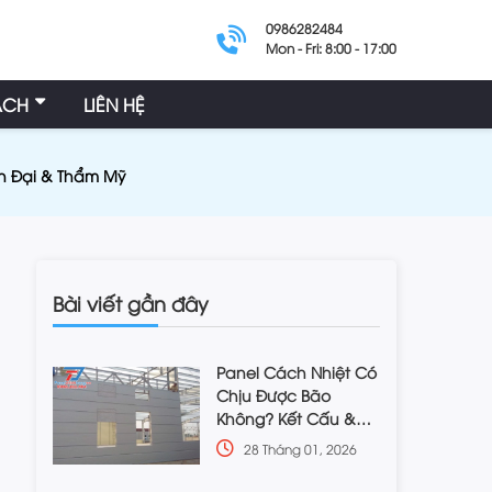
0986282484
Mon - Fri: 8:00 - 17:00
ÁCH
LIÊN HỆ
ện Đại & Thẩm Mỹ
Bài viết gần đây
Panel Cách Nhiệt Có
Chịu Được Bão
Không? Kết Cấu &
Độ Bền
28 Tháng 01, 2026