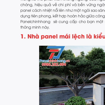
chóng, hiệu quả về chi phí và bền vững ngày 
panel cách nhiệt nổi lên như một ngôi sao sá
dụng tiên phong, kết hợp hoàn hảo giữa công n
Panelchinhhang sẽ cung cấp cho bạn một cái
thông minh này.
1. Nhà panel mái lệch là kiể