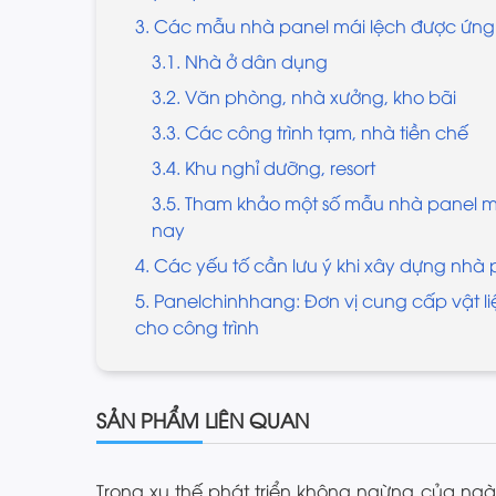
3. Các mẫu nhà panel mái lệch được ứng 
3.1. Nhà ở dân dụng
3.2. Văn phòng, nhà xưởng, kho bãi
3.3. Các công trình tạm, nhà tiền chế
3.4. Khu nghỉ dưỡng, resort
3.5. Tham khảo một số mẫu nhà panel má
nay
4. Các yếu tố cần lưu ý khi xây dựng nhà 
5. Panelchinhhang: Đơn vị cung cấp vật l
cho công trình
SẢN PHẨM LIÊN QUAN
Trong xu thế phát triển không ngừng của ng