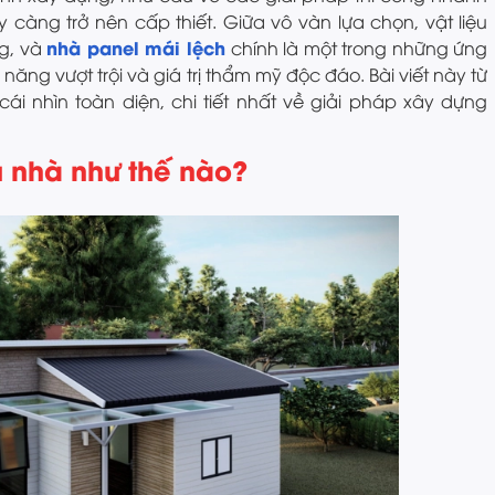
càng trở nên cấp thiết. Giữa vô vàn lựa chọn, vật liệu
nhà panel mái lệch
ng, và
chính là một trong những ứng
ăng vượt trội và giá trị thẩm mỹ độc đáo. Bài viết này từ
 nhìn toàn diện, chi tiết nhất về giải pháp xây dựng
u nhà như thế nào?