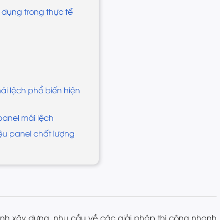
dụng trong thực tế
i lệch phổ biến hiện
panel mái lệch
iệu panel chất lượng
ành xây dựng, nhu cầu về các giải pháp thi công nhanh