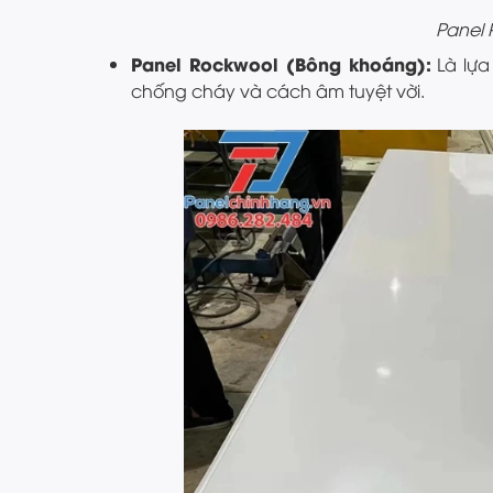
Panel 
Panel Rockwool (Bông khoáng):
Là lựa
chống cháy và cách âm tuyệt vời.