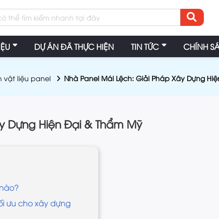
IỆU
DỰ ÁN ĐÃ THỰC HIỆN
TIN TỨC
CHÍNH S
n vật liệu panel
Nhà Panel Mái Lệch: Giải Pháp Xây Dựng Hi
ây Dựng Hiện Đại & Thẩm Mỹ
 nào?
tối ưu cho xây dựng