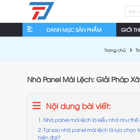
DANH MỤC SẢN PHẨM
GIỚI TH
Trang chủ
Ti
Nhà Panel Mái Lệch: Giải Pháp X
Nội dung bài viết:
1. Nhà panel mái lệch là kiểu nhà như thế
2. Tại sao nhà panel mái lệch là lựa chọn 
hiện đại?