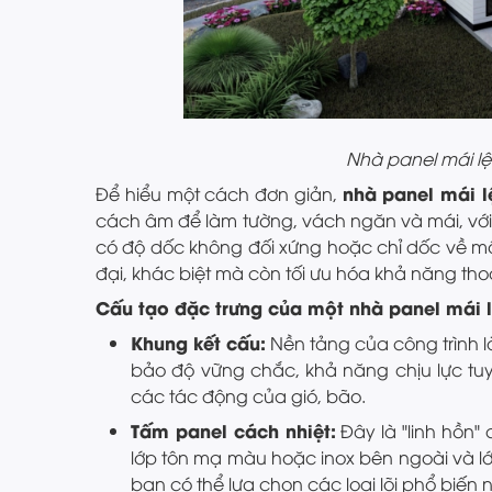
Nhà panel mái lệ
nhà panel mái l
Để hiểu một cách đơn giản,
cách âm để làm tường, vách ngăn và mái, với 
có độ dốc không đối xứng hoặc chỉ dốc về một
đại, khác biệt mà còn tối ưu hóa khả năng tho
Cấu tạo đặc trưng của một nhà panel mái l
Khung kết cấu:
Nền tảng của công trình l
bảo độ vững chắc, khả năng chịu lực tuyệ
các tác động của gió, bão.
Tấm panel cách nhiệt:
Đây là "linh hồn"
lớp tôn mạ màu hoặc inox bên ngoài và lớp
bạn có thể lựa chọn các loại lõi phổ biến 