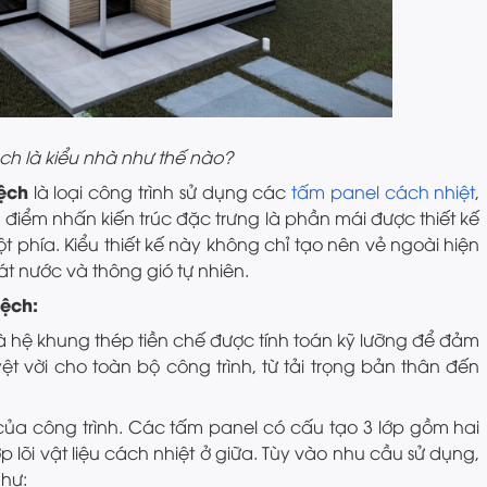
ch là kiểu nhà như thế nào?
ệch
là loại công trình sử dụng các
tấm panel cách nhiệt
,
điểm nhấn kiến trúc đặc trưng là phần mái được thiết kế
 phía. Kiểu thiết kế này không chỉ tạo nên vẻ ngoài hiện
át nước và thông gió tự nhiên.
ệch:
à hệ khung thép tiền chế được tính toán kỹ lưỡng để đảm
t vời cho toàn bộ công trình, từ tải trọng bản thân đến
 của công trình. Các tấm panel có cấu tạo 3 lớp gồm hai
 lõi vật liệu cách nhiệt ở giữa. Tùy vào nhu cầu sử dụng,
như: