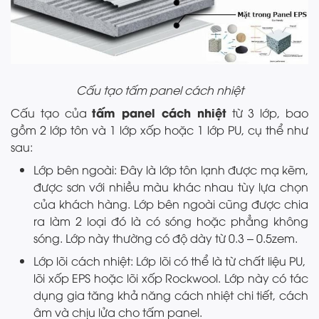
Cấu tạo tấm panel cách nhiệt
tấm panel cách nhiệt
Cấu tạo của
từ 3 lớp, bao
gồm 2 lớp tôn và 1 lớp xốp hoặc 1 lớp PU, cụ thể như
sau:
Lớp bên ngoài: Đây là lớp tôn lạnh được mạ kẽm,
được sơn với nhiều màu khác nhau tùy lựa chọn
của khách hàng. Lớp bên ngoài cũng được chia
ra làm 2 loại đó là có sóng hoặc phẳng không
sóng. Lớp này thường có độ dày từ 0.3 – 0.5zem.
Lớp lõi cách nhiệt: Lớp lõi có thể là từ chất liệu PU,
lõi xốp EPS hoặc lõi xốp Rockwool. Lớp này có tác
dụng gia tăng khả năng cách nhiệt chi tiết, cách
âm và chịu lửa cho tấm panel.