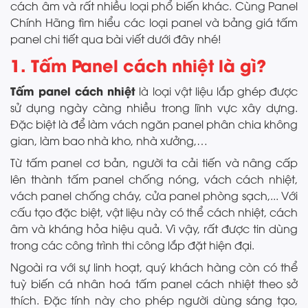
cách âm và rất nhiều loại phổ biến khác. Cùng Panel
Chính Hãng tìm hiểu các loại panel và bảng giá tấm
panel chi tiết qua bài viết dưới đây nhé!
1. Tấm Panel cách nhiệt là gì?
Tấm panel cách nhiệt
là loại vật liệu lắp ghép được
sử dụng ngày càng nhiều trong lĩnh vực xây dựng.
Đặc biệt là để làm vách ngăn panel phân chia không
gian, làm bao nhà kho, nhà xưởng,…
Từ tấm panel cơ bản, người ta cải tiến và nâng cấp
lên thành tấm panel chống nóng, vách cách nhiệt,
vách panel chống cháy, cửa panel phòng sạch,... Với
cấu tạo đặc biệt, vật liệu này có thể cách nhiệt, cách
âm và kháng hỏa hiệu quả. Vì vậy, rất được tin dùng
trong các công trình thi công lắp đặt hiện đại.
Ngoài ra với sự linh hoạt, quý khách hàng còn có thể
tuỳ biến cá nhân hoá tấm panel cách nhiệt theo sở
thích. Đặc tính này cho phép người dùng sáng tạo,