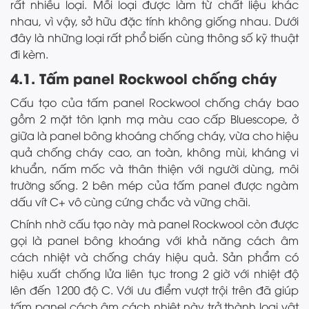
rất nhiều loại. Mỗi loại được làm từ chất liệu khác
nhau, vì vậy, sở hữu đặc tính không giống nhau. Dưới
đây là những loại rất phổ biến cùng thông số kỹ thuật
đi kèm.
4.1. Tấm panel Rockwool chống cháy
Cấu tạo của tấm panel Rockwool chống cháy ​​​bao
gồm 2 mặt tôn lạnh mạ màu cao cấp Bluescope, ở
giữa là panel bông khoáng chống cháy, vừa cho hiệu
quả chống cháy cao, an toàn, không mùi, kháng vi
khuẩn, nấm mốc và thân thiện với người dùng, môi
trường sống. 2 bên mép của tấm panel được ngàm
dấu vít C+ vô cùng cứng chắc và vững chãi.
Chính nhờ cấu tạo này mà panel Rockwool còn được
gọi là panel bông khoáng với khả năng cách âm
cách nhiệt và chống cháy hiệu quả. Sản phẩm có
hiệu xuất chống lửa liên tục trong 2 giờ với nhiệt độ
lên đến 1200 độ C. Với ưu điểm vượt trội trên đã giúp
tấm panel cách âm cách nhiệt này trở thành loại vật