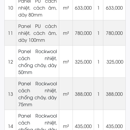
Panel PU cách
10
nhiệt, cách âm,
m²
633,000
1
633,000
dày 80mm
Panel PU cách
11
nhiệt, cách âm,
m²
780,000
1
780,000
dày 100mm
Panel Rockwool
cách nhiệt,
12
m²
325,000
1
325,000
chống cháy, dày
50mm
Panel Rockwool
cách nhiệt,
13
m²
388,000
1
388,000
chống cháy, dày
75mm
Panel Rockwool
cách nhiệt,
14
m²
435,000
1
435,000
chống cháy, dày