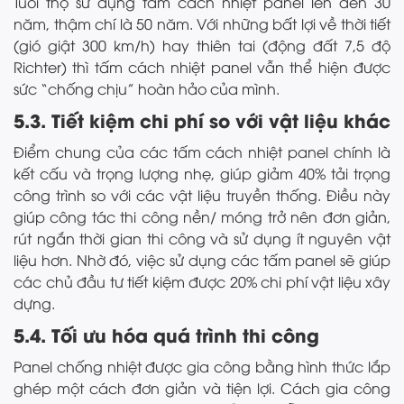
Tuổi thọ sử dụng tấm cách nhiệt panel lên đến 30
năm, thậm chí là 50 năm. Với những bất lợi về thời tiết
(gió giật 300 km/h) hay thiên tai (động đất 7,5 độ
Richter) thì tấm cách nhiệt panel vẫn thể hiện được
sức “chống chịu” hoàn hảo của mình.
5.3. Tiết kiệm chi phí so với vật liệu khác
Điểm chung của các tấm cách nhiệt panel chính là
kết cấu và trọng lượng nhẹ, giúp giảm 40% tải trọng
công trình so với các vật liệu truyền thống. Điều này
giúp công tác thi công nền/ móng trở nên đơn giản,
rút ngắn thời gian thi công và sử dụng ít nguyên vật
liệu hơn. Nhờ đó, việc sử dụng các tấm panel sẽ giúp
các chủ đầu tư tiết kiệm được 20% chi phí vật liệu xây
dựng.
5.4. Tối ưu hóa quá trình thi công
Panel chống nhiệt được gia công bằng hình thức lắp
ghép một cách đơn giản và tiện lợi. Cách gia công