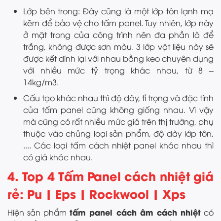
Lớp bên trong: Đây cũng là một lớp tôn lạnh mạ
kẽm để bảo vệ cho tấm panel. Tuy nhiên, lớp này
ở mặt trong của công trình nên đa phần là để
trắng, không được sơn màu. 3 lớp vật liệu này sẽ
được kết dính lại với nhau bằng keo chuyên dụng
với nhiều mức tỷ trọng khác nhau, từ 8 –
14kg/m3.
Cấu tạo khác nhau thì độ dày, tỉ trọng và đặc tính
của tấm panel cũng không giống nhau. Vì vậy
mà cũng có rất nhiều mức giá trên thị trường, phụ
thuộc vào chủng loại sản phẩm, độ dày lớp tôn,
.... Các loại tấm cách nhiệt panel khác nhau thì
có giá khác nhau.
4. Top 4 Tấm Panel cách nhiệt giá
rẻ: Pu | Eps | Rockwool | Xps
tấm panel cách âm cách nhiệt
Hiện sản phẩm
có