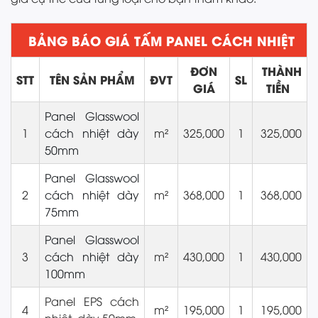
BẢNG BÁO GIÁ TẤM PANEL CÁCH NHIỆT
ĐƠN
THÀNH
STT
TÊN SẢN PHẨM
ĐVT
SL
GIÁ
TIỀN
Panel Glasswool
1
cách nhiệt dày
m²
325,000
1
325,000
50mm
Panel Glasswool
2
cách nhiệt dày
m²
368,000
1
368,000
75mm
Panel Glasswool
3
cách nhiệt dày
m²
430,000
1
430,000
100mm
Panel EPS cách
4
m²
195,000
1
195,000