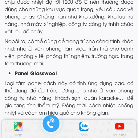
chịu được nhiệt độ tới 1200 độ C nên thường được
dùng cho những khu vực quan trọng, yêu cầu cao về
phòng cháy. Chẳng hạn như kho xưởng, kho lưu trữ
hàng, nhà máy, xí nghiệp, công ty, công ty tnhh chứa
vật liệu dễ cháy.
Ngoài ra, có thể dùng để trang trí cho công trình khác
như: nhà ở, văn phòng, làm việc, trần thả cho bệnh
viện, phòng y tế, phòng thí nghiệm, trường học, trung
tâm thương mại,…
Panel Glasswool
Loại tấm panel cách này có tính ứng dụng cao, có
thể dùng để ốp trần, tường cho nhà ở, văn phòng
công ty, nhà hàng, khách sạn, quán karaoke,… để
gia tăng tính thẩm mỹ. Đồng thời, cách nhiệt, chống
nhiệt và cách âm hiệu quả cho không gian.
Ngoài ra, tấm panel này còn rất lý tưởng để thi công
trần hoặc vách ngăncho các công trình công
Map
Zalo
Youtube
nghiệp. Có thể kể đến như kho lạnh, kho lưu trữ thực