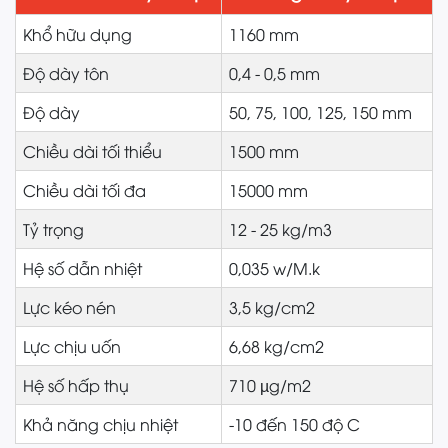
Khổ hữu dụng
1160 mm
Độ dày tôn
0,4 - 0,5 mm
Độ dày
50, 75, 100, 125, 150 mm
Chiều dài tối thiểu
1500 mm
Chiều dài tối đa
15000 mm
Tỷ trọng
12 - 25 kg/m3
Hệ số dẫn nhiệt
0,035 w/M.k
Lực kéo nén
3,5 kg/cm2
Lực chịu uốn
6,68 kg/cm2
Hệ số hấp thụ
710 µg/m2
Khả năng chịu nhiệt
-10 đến 150 độ C