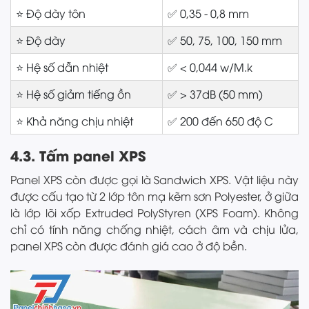
⭐ Độ dày tôn
✅ 0,35 - 0,8 mm
⭐ Độ dày
✅ 50, 75, 100, 150 mm
⭐ Hệ số dẫn nhiệt
✅ < 0,044 w/M.k
⭐ Hệ số giảm tiếng ồn
✅ > 37dB (50 mm)
⭐ Khả năng chịu nhiệt
✅ 200 đến 650 độ C
4.3. Tấm panel XPS
Panel XPS còn được gọi là Sandwich XPS. Vật liệu này
được cấu tạo từ 2 lớp tôn mạ kẽm sơn Polyester, ở giữa
là lớp lõi xốp Extruded PolyStyren (XPS Foam). Không
chỉ có tính năng chống nhiệt, cách âm và chịu lửa,
panel XPS còn được đánh giá cao ở độ bền.