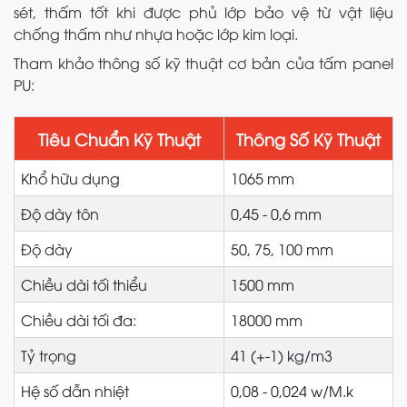
sét, thấm tốt khi được phủ lớp bảo vệ từ vật liệu
chống thấm như nhựa hoặc lớp kim loại.
Tham khảo thông số kỹ thuật cơ bản của tấm panel
PU:
Tiêu Chuẩn Kỹ Thuật
Thông Số Kỹ Thuật
Khổ hữu dụng
1065 mm
Độ dày tôn
0,45 - 0,6 mm
Độ dày
50, 75, 100 mm
Chiều dài tối thiểu
1500 mm
Chiều dài tối đa:
18000 mm
Tỷ trọng
41 (+-1) kg/m3
Hệ số dẫn nhiệt
0,08 - 0,024 w/M.k