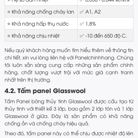
⭐ Khả năng chống cháy lan
✅ A1, A2
⭐ Khả năng hấp thụ nước
✅ 1,8%
⭐ Khả năng chịu nhiệt
✅ -10 đến 650 độ C.
Nếu quý khách hàng muốn tìm hiểu thêm về thông tin
chi tiết, xin vui lòng liên hệ với Panelchinhhang. Chúng
tôi luôn sẵn sàng cung cấp những sản phẩm chính
hãng, chất lượng vượt trội với mức giá cạnh tranh
nhất trên thị trường.
4.2. Tấm panel Glasswool
Tấm Panel bông thủy tinh Glasswool được cấu tạo từ
thủy tinh với thiết kế 3 lớp, bao gồm 2 lớp tôn và 1 lớp
Glasswool ở giữa. Đây là sản phẩm có khả năng
chống ồn và chống cháy hiệu quả.
Theo đó, tấm panel này có thể chịu được nhiệt độ lên