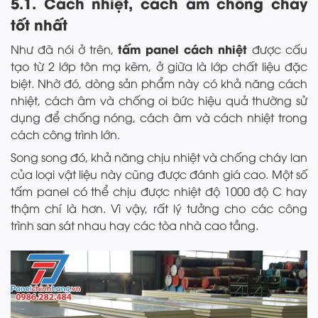
5.1. Cách nhiệt, cách âm chống cháy
tốt nhất
tấm panel cách nhiệt
Như đã nói ở trên,
được cấu
tạo từ 2 lớp tôn mạ kẽm, ở giữa là lớp chất liệu đặc
biệt. Nhờ đó, dòng sản phẩm này có khả năng cách
nhiệt, cách âm và chống oi bức hiệu quả thường sử
dụng để chống nóng, cách âm và cách nhiệt trong
cách công trình lớn.
Song song đó, khả năng chịu nhiệt và chống cháy lan
của loại vật liệu này cũng được đánh giá cao. Một số
tấm panel có thể chịu được nhiệt độ 1000 độ C hay
thậm chí là hơn. Vì vậy, rất lý tưởng cho các công
trình san sát nhau hay các tòa nhà cao tầng.