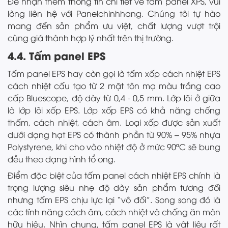
Để nhận thêm thông tin chi tiết về tấm panel XPS, vui
lòng liên hệ với Panelchinhhang. Chúng tôi tự hào
mang đến sản phẩm ưu việt, chất lượng vượt trội
cùng giá thành hợp lý nhất trên thị trường.
4.4. Tấm panel EPS
Tấm panel EPS hay còn gọi là tấm xốp cách nhiệt EPS
cách nhiệt cấu tạo từ 2 mặt tôn mạ màu trắng cao
cấp Bluescope, độ dày từ 0,4 - 0,5 mm. Lớp lõi ở giữa
là lớp lõi xốp EPS. Lớp xốp EPS có khả năng chống
thấm, cách nhiệt, cách âm. Loại xốp được sản xuất
dưới dạng hạt EPS có thành phần từ 90% – 95% nhựa
Polystyrene, khi cho vào nhiệt độ ở mức 90ºC sẽ bung
đều theo dạng hình tổ ong.
Điểm đặc biệt của tấm panel cách nhiệt EPS chính là
trọng lượng siêu nhẹ độ dày sản phẩm tương đối
nhưng tấm EPS chịu lực lại “vô đối”. Song song đó là
các tính năng cách âm, cách nhiệt và chống ăn mòn
hữu hiệu. Nhìn chung, tấm panel EPS là vật liệu rất