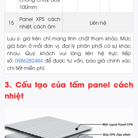
100mm
Panel XPS cách
15
Liên hệ
nhiệt, cách âm
Lưu ý:
giá trên chỉ mang tính chất tham khảo. Mức
giá bán ở mỗi đơn vị, đại lý phân phối có sự khác
nhau. Quý khách vui lòng liên hệ trực tiếp
số:
0986282484
để được tư vấn, báo giá chính xác
chi tiết miễn phí.
3. Cấu tạo của tấm panel cách
nhiệt