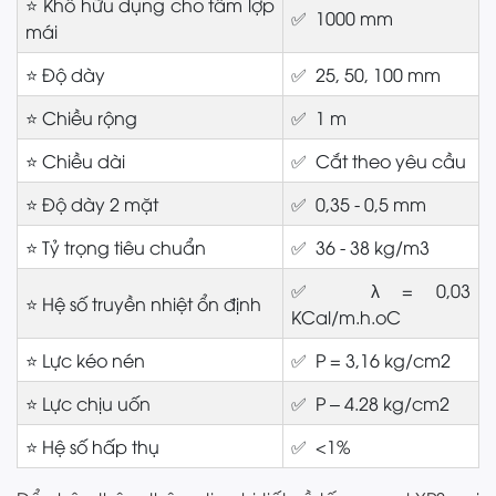
⭐ Khổ hữu dụng cho tấm lợp
✅ 1000 mm
mái
⭐ Độ dày
✅ 25, 50, 100 mm
⭐ Chiều rộng
✅ 1 m
⭐ Chiều dài
✅ Cắt theo yêu cầu
⭐ Độ dày 2 mặt
✅ 0,35 - 0,5 mm
⭐ Tỷ trọng tiêu chuẩn
✅ 36 - 38 kg/m3
✅ λ = 0,03
⭐ Hệ số truyền nhiệt ổn định
KCal/m.h.oC
⭐ Lực kéo nén
✅ P = 3,16 kg/cm2
⭐ Lực chịu uốn
✅ P – 4.28 kg/cm2
⭐ Hệ số hấp thụ
✅ <1%