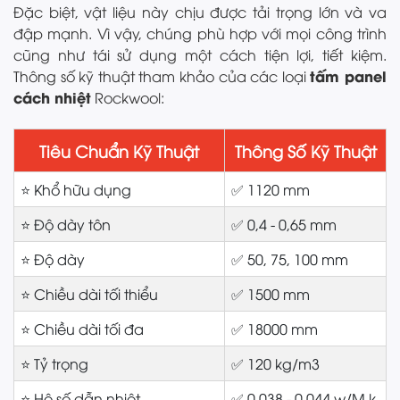
Đặc biệt, vật liệu này chịu được tải trọng lớn và va
đập mạnh. Vì vậy, chúng phù hợp với mọi công trình
cũng như tái sử dụng một cách tiện lợi, tiết kiệm.
tấm panel
Thông số kỹ thuật tham khảo của các loại
cách nhiệt
Rockwool:
Tiêu Chuẩn Kỹ Thuật
Thông Số Kỹ Thuật
⭐ Khổ hữu dụng
✅ 1120 mm
⭐ Độ dày tôn
✅ 0,4 - 0,65 mm
⭐ Độ dày
✅ 50, 75, 100 mm
⭐ Chiều dài tối thiểu
✅ 1500 mm
⭐ Chiều dài tối đa
✅ 18000 mm
⭐ Tỷ trọng
✅ 120 kg/m3
⭐ Hệ số dẫn nhiệt
✅ 0,038 - 0,044 w/M.k