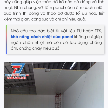
này cũng giúp việc tháo dỡ trở nên dễ dàng và linh
hoạt. Nhìn chung, với tấm panel cách âm cách nhiệt,
quá trình thi công và tháo dỡ được tối ưu hóa, tiết
kiệm thời gian, công sức và chi phí hiệu quả.
Nhờ cấu tạo đặc biệt từ vật liệu PU hoặc EPS,
khả năng cách nhiệt của panel
không chỉ giúp
ngăn chặn nhiệt mà còn có tác dụng chống
ẩm, chống cháy hiệu quả.