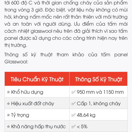
tới 600 độ C và thời gian chống cháy của sản phẩm
trong vòng 3 giờ. Đặc biệt, vật liệu này không có mùi
hôi, kháng nấm mốc nên rất thân thiên với môi trường
và an toàn với người dùng. Ưu điểm của tấm mái
cách nhiệt glasswool nêu trên đã giải thích vì sao tấm
panel được sử dụng cho các công trình hiện nay trên
thị trường.
Thông số kỹ thuật tham khảo của tấm panel
Glasswool:
Tiêu Chuẩn Kỹ Thuật
Thông Số Kỹ Thuật
⭐ Khổ hữu dụng
✅ 950 mm và 1150 mm
⭐ Hiệu xuất đốt cháy
✅ Cấp 1, không cháy
⭐ Tỷ trọng
✅ 48,64 kg
⭐ Khả năng hấp thụ nước
✅ < 5%