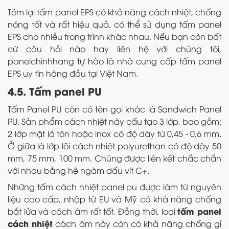
Tóm lại tấm panel EPS có khả năng cách nhiệt, chống
nóng tốt và rất hiệu quả, có thể sử dụng tấm panel
EPS cho nhiều trong trình khác nhau. Nếu bạn còn bất
cứ câu hỏi nào hay liên hệ với chúng tôi,
panelchinhhang tự hào là nhà cung cấp tấm panel
EPS uy tín hàng đầu tại Việt Nam.
4.5. Tấm panel PU
Tấm Panel PU còn có tên gọi khác là Sandwich Panel
PU. Sản phẩm cách nhiệt này cấu tạo 3 lớp, bao gồm:
2 lớp mặt là tôn hoặc inox có độ dày từ 0,45 - 0,6 mm.
Ở giữa là lớp lõi cách nhiệt polyurethan có độ dày 50
mm, 75 mm, 100 mm. Chúng được liên kết chắc chắn
với nhau bằng hệ ngàm dấu vít C+.
Những tấm cách nhiệt panel pu được làm từ nguyên
liệu cao cấp, nhập từ EU và Mỹ có khả năng chống
tấm panel
bắt lửa và cách âm rất tốt. Đồng thời, loại
cách nhiệt
cách âm này còn có khả năng chống gỉ