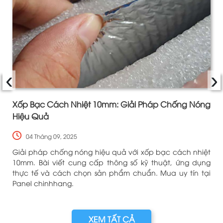
‹
›
Xốp Bạc Cách Nhiệt 10mm: Giải Pháp Chống Nóng
Hiệu Quả
04 Tháng 09, 2025
u
Giải pháp chống nóng hiệu quả với xốp bạc cách nhiệt
o
10mm. Bài viết cung cấp thông số kỹ thuật, ứng dụng
i
thực tế và cách chọn sản phẩm chuẩn. Mua uy tín tại
Panel chinhhang.
XEM TẤT CẢ