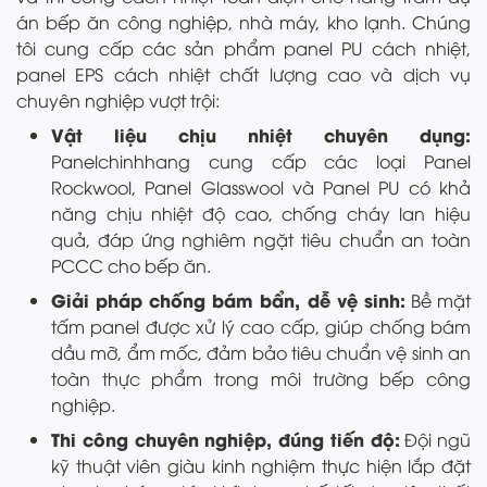
án bếp ăn công nghiệp, nhà máy, kho lạnh. Chúng
tôi cung cấp các sản phẩm panel PU cách nhiệt,
panel EPS cách nhiệt chất lượng cao và dịch vụ
chuyên nghiệp vượt trội:
Vật liệu chịu nhiệt chuyên dụng:
Panelchinhhang cung cấp các loại Panel
Rockwool, Panel Glasswool và Panel PU có khả
năng chịu nhiệt độ cao, chống cháy lan hiệu
quả, đáp ứng nghiêm ngặt tiêu chuẩn an toàn
PCCC cho bếp ăn.
Giải pháp chống bám bẩn, dễ vệ sinh:
Bề mặt
tấm panel được xử lý cao cấp, giúp chống bám
dầu mỡ, ẩm mốc, đảm bảo tiêu chuẩn vệ sinh an
toàn thực phẩm trong môi trường bếp công
nghiệp.
Thi công chuyên nghiệp, đúng tiến độ:
Đội ngũ
kỹ thuật viên giàu kinh nghiệm thực hiện lắp đặt