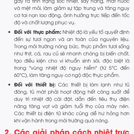
gây ra tình trạng sốc nhiệt, say nắng, mất nước
và mệt mỏi, làm giảm sự tập trung và tăng nguy
cơ tai nạn lao động, ảnh hưởng trực tiếp đến tốc
độ và chất lượng phục vụ.
Đối với thực phẩm:
Nhiệt độ là yếu tố quyết định
đến sự tươi ngon và an toàn của nguyên liệu.
Trong môi trường nóng bức, thực phẩm tươi sống
như thịt, cá, rau củ sẽ nhanh chóng bị biến chất,
tạo điều kiện cho vi khuẩn sinh sôi, đặc biệt là
trong "vùng nhiệt độ nguy hiểm" (từ 5°C đến
60°C), làm tăng nguy cơ ngộ độc thực phẩm.
Đối với thiết bị:
Các thiết bị làm lạnh như tủ
đông, tủ mát phải hoạt động hết công suất để
duy trì nhiệt độ cài đặt, dẫn đến tiêu thụ điện
năng tăng vọt và giảm tuổi thọ của máy nén.
Các thiết bị điện tử khác cũng dễ hư hỏng hơn
khi vận hành trong môi trường quá nóng.
2. Các giải pháp cách nhiệt trực