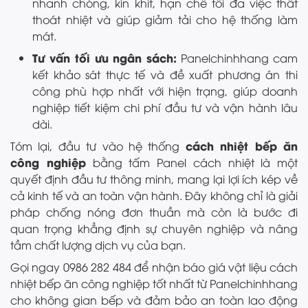
nhanh chóng, kín khít, hạn chế tối đa việc thất
thoát nhiệt và giúp giảm tải cho hệ thống làm
mát.
Tư vấn tối ưu ngân sách:
Panelchinhhang cam
kết khảo sát thực tế và đề xuất phương án thi
công phù hợp nhất với hiện trạng, giúp doanh
nghiệp tiết kiệm chi phí đầu tư và vận hành lâu
dài.
cách nhiệt bếp ăn
Tóm lại, đầu tư vào hệ thống
công nghiệp
bằng tấm Panel cách nhiệt là một
quyết định đầu tư thông minh, mang lại lợi ích kép về
cả kinh tế và an toàn vận hành. Đây không chỉ là giải
pháp chống nóng đơn thuần mà còn là bước đi
quan trọng khẳng định sự chuyên nghiệp và nâng
tầm chất lượng dịch vụ của bạn.
Gọi ngay 0986 282 484 để nhận báo giá vật liệu cách
nhiệt bếp ăn công nghiệp tốt nhất từ Panelchinhhang
cho không gian bếp và đảm bảo an toàn lao động