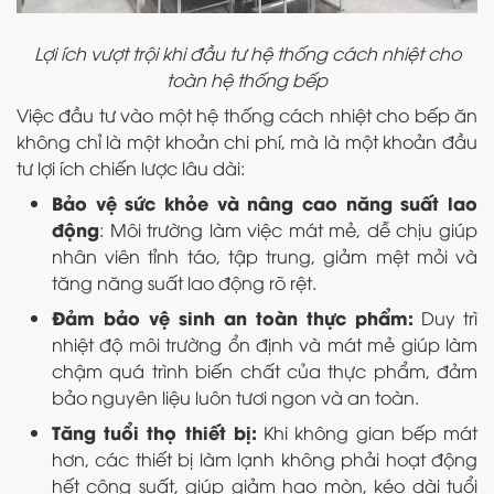
Lợi ích vượt trội khi đầu tư hệ thống cách nhiệt cho
toàn hệ thống bếp
Việc đầu tư vào một hệ thống cách nhiệt cho bếp ăn
không chỉ là một khoản chi phí, mà là một khoản đầu
tư lợi ích chiến lược lâu dài:
Bảo vệ sức khỏe và nâng cao năng suất lao
động
: Môi trường làm việc mát mẻ, dễ chịu giúp
nhân viên tỉnh táo, tập trung, giảm mệt mỏi và
tăng năng suất lao động rõ rệt.
Đảm bảo vệ sinh an toàn thực phẩm:
Duy trì
nhiệt độ môi trường ổn định và mát mẻ giúp làm
chậm quá trình biến chất của thực phẩm, đảm
bảo nguyên liệu luôn tươi ngon và an toàn.
Tăng tuổi thọ thiết bị:
Khi không gian bếp mát
hơn, các thiết bị làm lạnh không phải hoạt động
hết công suất, giúp giảm hao mòn, kéo dài tuổi