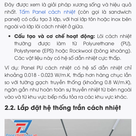
Đây được xem là giải pháp xương sống và hiệu quả
nhất.
Tấm Panel cách nhiệt
(còn gọi là sandwich
panel) có cấu tạo 3 lớp, với hai lớp tôn hoặc inox bên
ngoài và lớp lõi cách nhiệt ở giữa.
Cấu tạo và cơ chế hoạt động:
Lõi cách nhiệt
thường được làm từ Polyurethane (PU),
Polystyrene (EPS) hoặc Rockwool (bông khoáng).
Các vật liệu này có hệ số dẫn nhiệt cực thấp.
Ví dụ: Panel PU cách nhiệt có hệ số dẫn nhiệt chỉ
khoảng 0.018 - 0.023 W/m.K, thấp hơn hàng chục lần
so với tường gạch truyền thống (khoảng 0.8 W/m.K),
ngăn gần như hoàn toàn sự truyền nhiệt từ bên ngoài
vào và từ khu vực bếp nấu tỏa ra các khu vực khác.
2.2. Lắp đặt hệ thống trần cách nhiệt