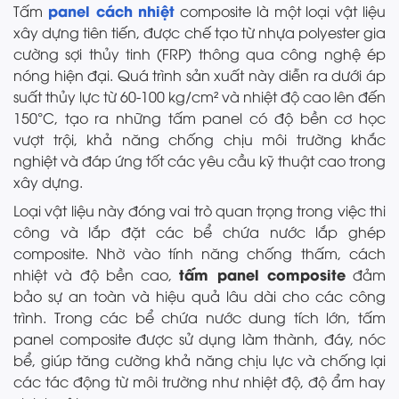
panel cách nhiệt
Tấm
composite là một loại vật liệu
xây dựng tiên tiến, được chế tạo từ nhựa polyester gia
cường sợi thủy tinh (FRP) thông qua công nghệ ép
nóng hiện đại. Quá trình sản xuất này diễn ra dưới áp
suất thủy lực từ 60-100 kg/cm² và nhiệt độ cao lên đến
150°C, tạo ra những tấm panel có độ bền cơ học
vượt trội, khả năng chống chịu môi trường khắc
nghiệt và đáp ứng tốt các yêu cầu kỹ thuật cao trong
xây dựng.
Loại vật liệu này đóng vai trò quan trọng trong việc thi
công và lắp đặt các bể chứa nước lắp ghép
composite. Nhờ vào tính năng chống thấm, cách
tấm panel composite
nhiệt và độ bền cao,
đảm
bảo sự an toàn và hiệu quả lâu dài cho các công
trình. Trong các bể chứa nước dung tích lớn, tấm
panel composite được sử dụng làm thành, đáy, nóc
bể, giúp tăng cường khả năng chịu lực và chống lại
các tác động từ môi trường như nhiệt độ, độ ẩm hay