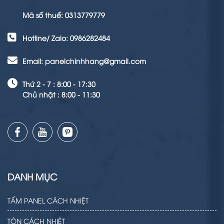
Mã số thuế: 0313779779
Hotline/ Zalo: 0986282484
Email: panelchinhhang@gmail.com
Thứ 2 - 7 : 8:00 - 17:30
Chủ nhật : 8:00 - 11:30
DANH MỤC
TẤM PANEL CÁCH NHIỆT
TÔN CÁCH NHIỆT