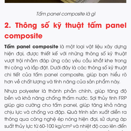
Tấm panel composite là gì
2. Thông số kỹ thuật tấm panel
composite
Tấm panel composite
là một loại vật liệu xây dựng
hiện đại, được thiết kế với những thông số kỹ thuật
vượt trội nhằm đáp ứng các yêu cầu khắt khe trong
thi công và lắp đặt. Dưới đây là các thông số kỹ thuật
chi tiết của tấm panel composite, giúp bạn hiểu rõ
hơn về chất lượng và tính năng của sản phẩm này.
Nhựa polyester là thành phần chính, giúp tăng độ
bền và khả năng chống thấm nước. Sợi thủy tinh FRP
giúp gia cường cho tấm panel, giúp tăng khả năng
chịu lực và chống va đập. Quá trình sản xuất diễn ra
thông qua công nghệ ép nóng hiện đại, sử dụng áp
suất thủy lực từ 60-100 kg/cm² và nhiệt độ cao lên đến