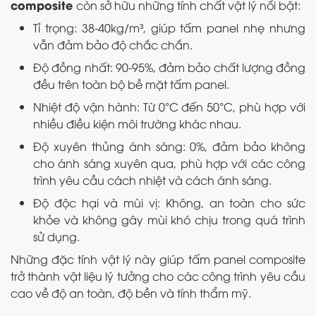
composite
còn sở hữu những tính chất vật lý nổi bật:
Tỉ trọng: 38-40kg/m³, giúp tấm panel nhẹ nhưng
vẫn đảm bảo độ chắc chắn.
Độ đồng nhất: 90-95%, đảm bảo chất lượng đồng
đều trên toàn bộ bề mặt tấm panel.
Nhiệt độ vận hành: Từ 0°C đến 50°C, phù hợp với
nhiều điều kiện môi trường khác nhau.
Độ xuyên thủng ánh sáng: 0%, đảm bảo không
cho ánh sáng xuyên qua, phù hợp với các công
trình yêu cầu cách nhiệt và cách ánh sáng.
Độ độc hại và mùi vị: Không, an toàn cho sức
khỏe và không gây mùi khó chịu trong quá trình
sử dụng.
Những đặc tính vật lý này giúp tấm panel composite
trở thành vật liệu lý tưởng cho các công trình yêu cầu
cao về độ an toàn, độ bền và tính thẩm mỹ.