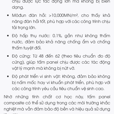
chịu được lực tác động lớn mà không bị biến
dạng.
Môđun đàn hồi: >10,000MN/m², cho thấy khả
năng đàn hồi tốt, phù hợp với các công trình chịu
tải trọng lớn.
Độ hấp thụ nước: 0.1%, gần như không thấm
nước, đảm bảo khả năng chống ẩm và chống
thấm tuyệt đối.
Độ cứng: Từ 48 đến 62 (theo tiêu chuẩn đo độ
cứng), giúp tấm panel chịu được các tác động
vật lý mạnh mà không bị nứt vỡ.
Độ phát triển vi sinh vật: Không, đảm bảo không
bị nấm mốc hay vi khuẩn phát triển, phù hợp với
các công trình yêu cầu tiêu chuẩn vệ sinh cao.
Nhờ những tính chất cơ học này, tấm panel
composite có thể sử dụng trong các môi trường khắc
nghiệt mà vẫn đảm bảo độ bền và hiệu quả sử dụng