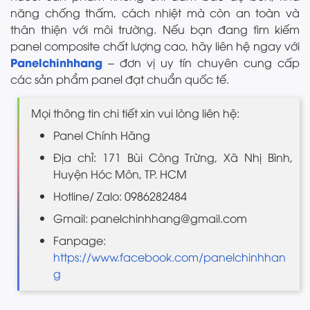
năng chống thấm, cách nhiệt mà còn an toàn và
thân thiện với môi trường. Nếu bạn đang tìm kiếm
panel composite chất lượng cao, hãy liên hệ ngay với
Panelchinhhang
– đơn vị uy tín chuyên cung cấp
các sản phẩm panel đạt chuẩn quốc tế.
Mọi thông tin chi tiết xin vui lòng liên hệ:
Panel Chính Hãng
Địa chỉ: 171 Bùi Công Trừng, Xã Nhị Bình,
Huyện Hóc Môn, TP. HCM
Hotline/ Zalo: 0986282484
Gmail: panelchinhhang@gmail.com
Fanpage:
https://www.facebook.com/panelchinhhan
g