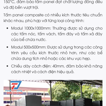
150°C, đảm bảo tấm panel đạt chất lượng đồng đều
và độ bền vượt trội.
Tấm panel composite có nhiều kích thước tiêu chuẩn
khác nhau, phù hợp với từng loại công trình:
Modul 1000x1000mm: Thường được sử dụng cho
các tấm nóc, tấm vách, tấm đáy và tấm xả đáy
của bể chứa nước.
Modul 500x500mm: Được sử dụng trong các công
trình yêu cầu kích thước nhỏ hơn, như các bể
chứa dung tích nhỏ hoặc các khu vực hẹp.
Chiều dày cách điện: 40mm, đảm bảo khả năng
cách nhiệt và cách điện hiệu quả.