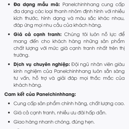
Đa dạng mẫu mã:
Panelchinhhang cung cấp
đa dạng các loại thanh nhôm định hình với nhiều
kích thước, hình dạng và màu sắc khác nhau,
đáp ứng mọi nhu cầu của khách hàng.
Giá cả cạnh tranh:
Chúng tôi luôn nỗ lực để
mang đến cho khách hàng những sản phẩm
chất lượng với mức giá cạnh tranh nhất trên thị
trường.
Dịch vụ chuyên nghiệp:
Đội ngũ nhân viên giàu
kinh nghiệm của Panelchinhhang luôn sẵn sàng
tư vấn, hỗ trợ và giải đáp mọi thắc mắc của
khách hàng.
Cam kết của Panelchinhhang:
Cung cấp sản phẩm chính hãng, chất lượng cao.
Giá cả cạnh tranh, nhiều ưu đãi hấp dẫn.
Giao hàng nhanh chóng, đúng hẹn.