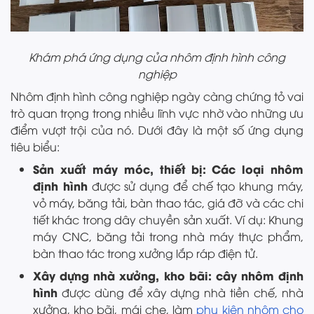
Khám phá ứng dụng của nhôm định hình công
nghiệp
Nhôm định hình công nghiệp ngày càng chứng tỏ vai
trò quan trọng trong nhiều lĩnh vực nhờ vào những ưu
điểm vượt trội của nó. Dưới đây là một số ứng dụng
tiêu biểu:
Sản xuất máy móc, thiết bị:
Các loại nhôm
định hình
được sử dụng để chế tạo khung máy,
vỏ máy, băng tải, bàn thao tác, giá đỡ và các chi
tiết khác trong dây chuyền sản xuất. Ví dụ: Khung
máy CNC, băng tải trong nhà máy thực phẩm,
bàn thao tác trong xưởng lắp ráp điện tử.
Xây dựng nhà xưởng, kho bãi: cây nhôm định
hình
được dùng để xây dựng nhà tiền chế, nhà
xưởng, kho bãi, mái che, làm
phụ kiện nhôm cho