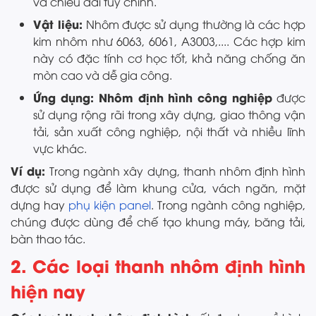
và chiều dài tùy chỉnh.
Vật liệu:
Nhôm được sử dụng thường là các hợp
kim nhôm như 6063, 6061, A3003,.... Các hợp kim
này có đặc tính cơ học tốt, khả năng chống ăn
mòn cao và dễ gia công.
Ứng dụng: Nhôm định hình công nghiệp
được
sử dụng rộng rãi trong xây dựng, giao thông vận
tải, sản xuất công nghiệp, nội thất và nhiều lĩnh
vực khác.
Ví dụ:
Trong ngành xây dựng, thanh nhôm định hình
được sử dụng để làm khung cửa, vách ngăn, mặt
dựng hay
phụ kiện panel
. Trong ngành công nghiệp,
chúng được dùng để chế tạo khung máy, băng tải,
bàn thao tác.
2. Các loại thanh nhôm định hình
hiện nay