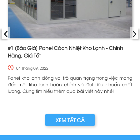
‹
›
#1 [Báo Giá] Panel Cách Nhiệt Kho Lạnh - Chính
Hãng, Giá Tốt
04 Tháng 09, 2022
ề
Panel kho lạnh đóng vai trò quan trọng trong việc mang
n
đến một kho lạnh hoàn chỉnh và đạt tiêu chuẩn chất
lượng. Cùng tìm hiểu thêm qua bài viết này nhé!
XEM TẤT CẢ