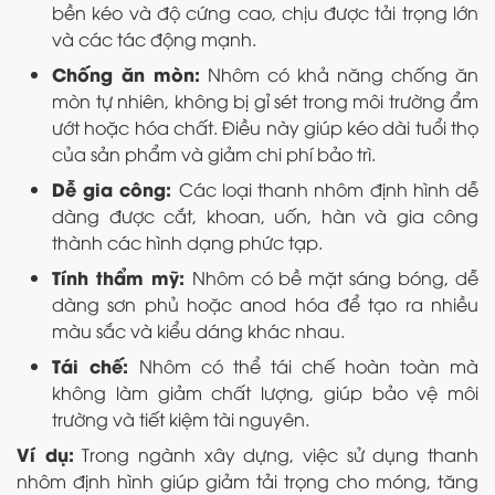
bền kéo và độ cứng cao, chịu được tải trọng lớn
và các tác động mạnh.
Chống ăn mòn:
Nhôm có khả năng chống ăn
mòn tự nhiên, không bị gỉ sét trong môi trường ẩm
ướt hoặc hóa chất. Điều này giúp kéo dài tuổi thọ
của sản phẩm và giảm chi phí bảo trì.
Dễ gia công:
Các loại thanh nhôm định hình dễ
dàng được cắt, khoan, uốn, hàn và gia công
thành các hình dạng phức tạp.
Tính thẩm mỹ:
Nhôm có bề mặt sáng bóng, dễ
dàng sơn phủ hoặc anod hóa để tạo ra nhiều
màu sắc và kiểu dáng khác nhau.
Tái chế:
Nhôm có thể tái chế hoàn toàn mà
không làm giảm chất lượng, giúp bảo vệ môi
trường và tiết kiệm tài nguyên.
Ví dụ:
Trong ngành xây dựng, việc sử dụng thanh
nhôm định hình giúp giảm tải trọng cho móng, tăng