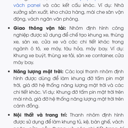
vách panel
và các kết cấu khác. Ví dụ: Nhà
xưởng sản xuất, kho chứa hàng, mái che sân vận
động, vách ngăn văn phòng.
Giao thông vận tải:
Nhôm định hình công
nghiệp được sử dụng để chế tạo khung xe, thùng
xe, sàn xe, cửa xe và các chi tiết khác trong
ngành ô tô, xe máy, tàu hỏa, máy bay. Ví dụ:
Khung xe buýt, thùng xe tải, sàn xe container, cửa
máy bay.
Năng lượng mặt trời:
Các loại thanh nhôm định
hình được dùng để làm khung đỡ tấm pin mặt
trời, giá đỡ hệ thống năng lượng mặt trời và các
chi tiết khác. Ví dụ: Khung đỡ tấm pin mặt trời trên
mái nhà, giá đỡ hệ thống năng lượng mặt trời trên
cánh đồng.
Nội thất và trang trí:
Thanh nhôm định hình
được sử dụng để làm khung tủ, kệ, bàn ghế, vách