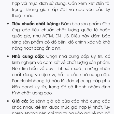
hợp với mục đích sử dụng. Cần xem xét đến tải
trọng, không gian lắp đặt và các yêu cầu kỹ
thuật khác.
Tiêu chuẩn chất lượng:
Đảm bảo sản phẩm đáp
ứng các tiêu chuẩn chất lượng quốc tế hoặc
quốc gia, như ASTM, EN, JIS. Điều này đảm bảo
rằng sản phẩm có độ bền, độ chính xác và khả
năng hoạt động ổn định.
Nhà cung cấp:
Chọn nhà cung cấp uy tín, có
kinh nghiệm và cam kết về chất lượng sản phẩm.
Nên tìm hiểu về quy trình sản xuất, chứng nhận
chất lượng và dịch vụ hỗ trợ của nhà cung cấp.
Panelchinhhang tự hào là đơn vị cung cấp phụ
kiện panel uy tín, trong đó có thanh nhôm định
hình chất lượng cao.
Giá cả:
So sánh giá cả của các nhà cung cấp
khác nhau để tìm được mức giá hợp lý nhất. Tuy
nhiên, không nên chỉ tập trung vào giá rẻ mà bỏ