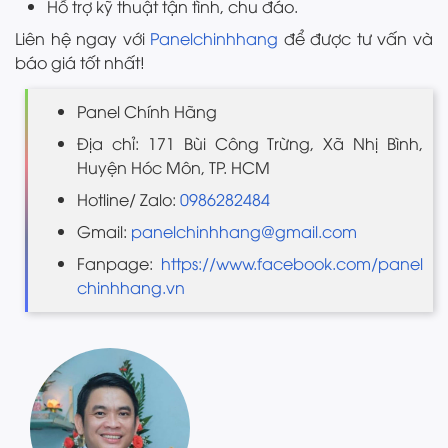
Hỗ trợ kỹ thuật tận tình, chu đáo.
Liên hệ ngay với
Panelchinhhang
để được tư vấn và
báo giá tốt nhất!
Panel Chính Hãng
Địa chỉ: 171 Bùi Công Trừng, Xã Nhị Bình,
Huyện Hóc Môn, TP. HCM
Hotline/ Zalo:
0986282484
Gmail:
panelchinhhang@gmail.com
Fanpage:
https://www.facebook.com/panel
chinhhang.vn