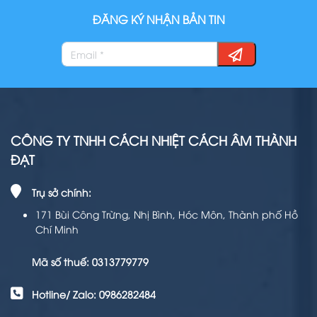
ĐĂNG KÝ NHẬN BẢN TIN
CÔNG TY TNHH CÁCH NHIỆT CÁCH ÂM THÀNH
ĐẠT
Trụ sở chính:
171 Bùi Công Trừng, Nhị Bình, Hóc Môn, Thành phố Hồ
Chí Minh
Mã số thuế: 0313779779
Hotline/ Zalo: 0986282484