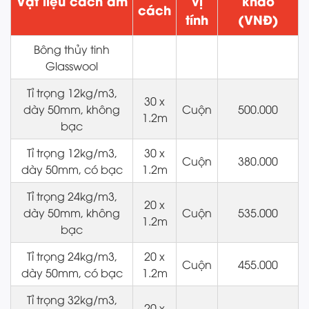
Vật liệu cách âm
vị
khảo
cách
tính
(VNĐ)
Bông thủy tinh
Glasswool
Tỉ trọng 12kg/m3,
30 x
dày 50mm, không
Cuộn
500.000
1.2m
bạc
Tỉ trọng 12kg/m3,
30 x
Cuộn
380.000
dày 50mm, có bạc
1.2m
Tỉ trọng 24kg/m3,
20 x
dày 50mm, không
Cuộn
535.000
1.2m
bạc
Tỉ trọng 24kg/m3,
20 x
Cuộn
455.000
dày 50mm, có bạc
1.2m
Tỉ trọng 32kg/m3,
20 x