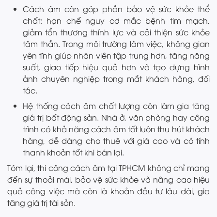
Cách âm còn góp phần bảo vệ sức khỏe thể
chất: hạn chế nguy cơ mắc bệnh tim mạch,
giảm tổn thương thính lực và cải thiện sức khỏe
tâm thần. Trong môi trường làm việc, không gian
yên tĩnh giúp nhân viên tập trung hơn, tăng năng
suất, giao tiếp hiệu quả hơn và tạo dựng hình
ảnh chuyên nghiệp trong mắt khách hàng, đối
tác.
Hệ thống cách âm chất lượng còn làm gia tăng
giá trị bất động sản. Nhà ở, văn phòng hay công
trình có khả năng cách âm tốt luôn thu hút khách
hàng, dễ dàng cho thuê với giá cao và có tính
thanh khoản tốt khi bán lại.
Tóm lại, thi công cách âm tại TPHCM không chỉ mang
đến sự thoải mái, bảo vệ sức khỏe và nâng cao hiệu
quả công việc mà còn là khoản đầu tư lâu dài, gia
tăng giá trị tài sản.