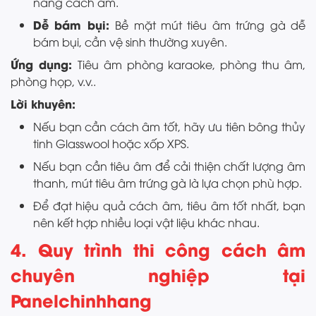
năng cách âm.
Dễ bám bụi:
Bề mặt mút tiêu âm trứng gà dễ
bám bụi, cần vệ sinh thường xuyên.
Ứng dụng:
Tiêu âm phòng karaoke, phòng thu âm,
phòng họp, v.v..
Lời khuyên:
Nếu bạn cần cách âm tốt, hãy ưu tiên bông thủy
tinh Glasswool hoặc xốp XPS.
Nếu bạn cần tiêu âm để cải thiện chất lượng âm
thanh, mút tiêu âm trứng gà là lựa chọn phù hợp.
Để đạt hiệu quả cách âm, tiêu âm tốt nhất, bạn
nên kết hợp nhiều loại vật liệu khác nhau.
4. Quy trình thi công cách âm
chuyên nghiệp tại
Panelchinhhang