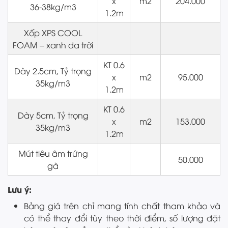
x
m2
204.000
36-38kg/m3
1.2m
Xốp XPS COOL
FOAM – xanh da trời
KT 0.6
Dày 2.5cm, Tỷ trọng
x
m2
95.000
35kg/m3
1.2m
KT 0.6
Dày 5cm, Tỷ trọng
x
m2
153.000
35kg/m3
1.2m
Mút tiêu âm trứng
50.000
gà
Lưu ý:
Bảng giá trên chỉ mang tính chất tham khảo và
có thể thay đổi tùy theo thời điểm, số lượng đặt