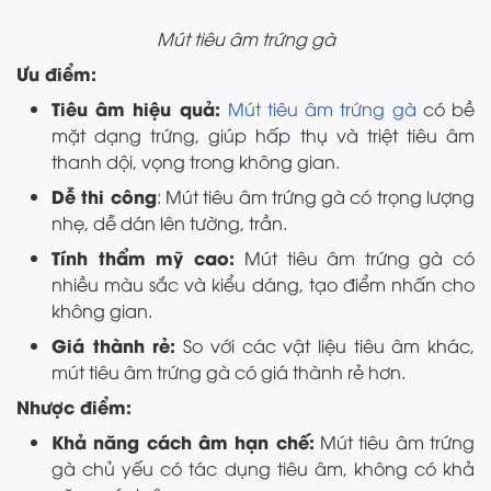
Mút tiêu âm trứng gà
Ưu điểm:
Tiêu âm hiệu quả:
Mút tiêu âm trứng gà
có bề
mặt dạng trứng, giúp hấp thụ và triệt tiêu âm
thanh dội, vọng trong không gian.
Dễ thi công
: Mút tiêu âm trứng gà có trọng lượng
nhẹ, dễ dán lên tường, trần.
Tính thẩm mỹ cao:
Mút tiêu âm trứng gà có
nhiều màu sắc và kiểu dáng, tạo điểm nhấn cho
không gian.
Giá thành rẻ:
So với các vật liệu tiêu âm khác,
mút tiêu âm trứng gà có giá thành rẻ hơn.
Nhược điểm:
Khả năng cách âm hạn chế:
Mút tiêu âm trứng
gà chủ yếu có tác dụng tiêu âm, không có khả