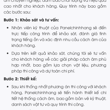
âm chuyên nghiệp, đảm bảo chất lượng và hiệu quả
cao nhất cho khách hàng. Quy trình này bao gồm
các bước sau:
Bước 1: Khảo sát và tư vấn:
Nhân viên kỹ thuật của Panelchinhhang sẽ đến
trực tiếp công trình để khảo sát, đánh giá tình
trạng tiếng ồn và xác định nhu cầu cách âm của
khách hàng.
Dựa trên kết quả khảo sát, chúng tôi sẽ tư vấn
cho khách hàng về các giải pháp cách âm phù
hợp nhất, bao gồm lựa chọn vật liệu, phương
pháp thi công và dự toán chi phí.
Bước 2: Thiết kế:
Sau khi thống nhất phương án thi công với khách
hàng, Panelchinhhang sẽ tiến hành thiết kế chi
tiết hệ thống cách âm, bao gồm bản vẽ kỹ thuật,
danh sách vật tư và quy trình thi công.