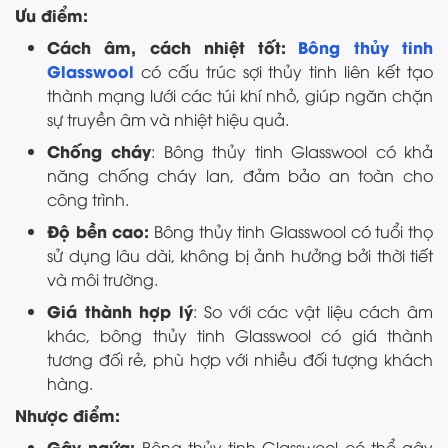
Ưu điểm:
Cách âm, cách nhiệt tốt:
Bông thủy tinh
Glasswool
có cấu trúc sợi thủy tinh liên kết tạo
thành mạng lưới các túi khí nhỏ, giúp ngăn chặn
sự truyền âm và nhiệt hiệu quả.
Chống cháy
: Bông thủy tinh Glasswool có khả
năng chống cháy lan, đảm bảo an toàn cho
công trình.
Độ bền cao:
Bông thủy tinh Glasswool có tuổi thọ
sử dụng lâu dài, không bị ảnh hưởng bởi thời tiết
và môi trường.
Giá thành hợp lý
: So với các vật liệu cách âm
khác, bông thủy tinh Glasswool có giá thành
tương đối rẻ, phù hợp với nhiều đối tượng khách
hàng.
Nhược điểm:
Gây ngứa:
Bông thủy tinh Glasswool có thể gây