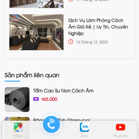
Dịch Vụ Làm Phòng Cách
Âm Giá Rẻ | Uy Tín, Chuyên
Nghiệp
16 Tháng 12, 2025
Sản phẩm liên quan
Tấm Cao Su Non Cách Âm
₫65.000
Bông Thủy Tinh Glasswool
₫380.000
Map
Zalo
Youtube