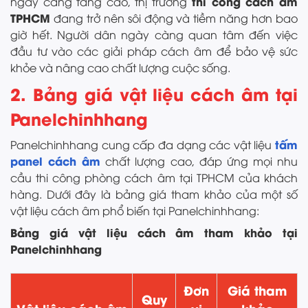
thi công cách âm
ngày càng tăng cao, thị trường
TPHCM
đang trở nên sôi động và tiềm năng hơn bao
giờ hết. Người dân ngày càng quan tâm đến việc
đầu tư vào các giải pháp cách âm để bảo vệ sức
khỏe và nâng cao chất lượng cuộc sống.
2. Bảng giá vật liệu cách âm tại
Panelchinhhang
tấm
Panelchinhhang cung cấp đa dạng các vật liệu
panel cách âm
chất lượng cao, đáp ứng mọi nhu
cầu thi công phòng cách âm tại TPHCM của khách
hàng. Dưới đây là bảng giá tham khảo của một số
vật liệu cách âm phổ biến tại Panelchinhhang:
Bảng giá vật liệu cách âm tham khảo tại
Panelchinhhang
Đơn
Giá tham
Quy