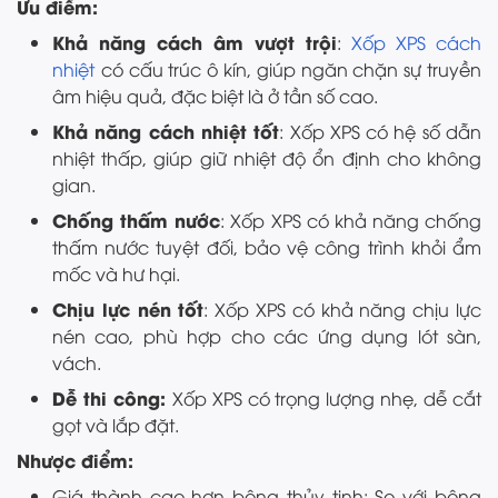
Ưu điểm:
Khả năng cách âm vượt trội
:
Xốp XPS cách
nhiệt
có cấu trúc ô kín, giúp ngăn chặn sự truyền
âm hiệu quả, đặc biệt là ở tần số cao.
Khả năng cách nhiệt tốt
: Xốp XPS có hệ số dẫn
nhiệt thấp, giúp giữ nhiệt độ ổn định cho không
gian.
Chống thấm nước
: Xốp XPS có khả năng chống
thấm nước tuyệt đối, bảo vệ công trình khỏi ẩm
mốc và hư hại.
Chịu lực nén tốt
: Xốp XPS có khả năng chịu lực
nén cao, phù hợp cho các ứng dụng lót sàn,
vách.
Dễ thi công:
Xốp XPS có trọng lượng nhẹ, dễ cắt
gọt và lắp đặt.
Nhược điểm:
Giá thành cao hơn bông thủy tinh: So với bông