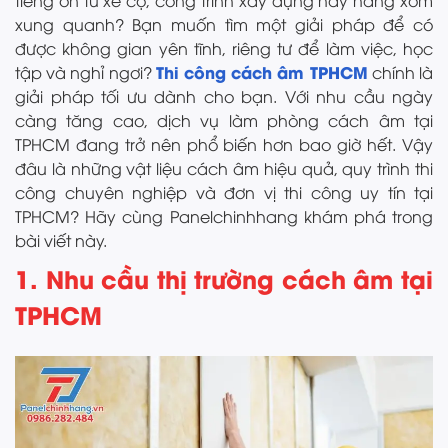
tiếng ồn từ xe cộ, công trình xây dựng hay hàng xóm
xung quanh? Bạn muốn tìm một giải pháp để có
được không gian yên tĩnh, riêng tư để làm việc, học
Thi công cách âm TPHCM
tập và nghỉ ngơi?
chính là
giải pháp tối ưu dành cho bạn. Với nhu cầu ngày
càng tăng cao, dịch vụ làm phòng cách âm tại
TPHCM đang trở nên phổ biến hơn bao giờ hết. Vậy
đâu là những vật liệu cách âm hiệu quả, quy trình thi
công chuyên nghiệp và đơn vị thi công uy tín tại
TPHCM? Hãy cùng Panelchinhhang khám phá trong
bài viết này.
1. Nhu cầu thị trường cách âm tại
TPHCM