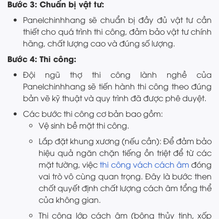
Bước 3: Chuẩn bị vật tư:
Panelchinhhang sẽ chuẩn bị đầy đủ vật tư cần
thiết cho quá trình thi công, đảm bảo vật tư chính
hãng, chất lượng cao và đúng số lượng.
Bước 4: Thi công:
Đội ngũ thợ thi công lành nghề của
Panelchinhhang sẽ tiến hành thi công theo đúng
bản vẽ kỹ thuật và quy trình đã được phê duyệt.
Các bước thi công cơ bản bao gồm:
Vệ sinh bề mặt thi công.
Lắp đặt khung xương (nếu cần): Để đảm bảo
hiệu quả ngăn chặn tiếng ồn triệt để từ các
mặt tường, việc
thi công vách cách âm
đóng
vai trò vô cùng quan trọng. Đây là bước then
chốt quyết định chất lượng cách âm tổng thể
của không gian.
Thi công lớp cách âm (bông thủy tinh, xốp