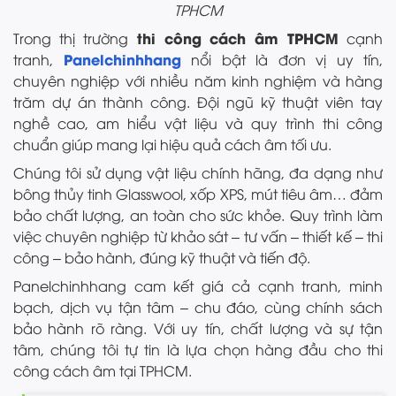
TPHCM
thi công cách âm TPHCM
Trong thị trường
cạnh
Panelchinhhang
tranh,
nổi bật là đơn vị uy tín,
chuyên nghiệp với nhiều năm kinh nghiệm và hàng
trăm dự án thành công. Đội ngũ kỹ thuật viên tay
nghề cao, am hiểu vật liệu và quy trình thi công
chuẩn giúp mang lại hiệu quả cách âm tối ưu.
Chúng tôi sử dụng vật liệu chính hãng, đa dạng như
bông thủy tinh Glasswool, xốp XPS, mút tiêu âm… đảm
bảo chất lượng, an toàn cho sức khỏe. Quy trình làm
việc chuyên nghiệp từ khảo sát – tư vấn – thiết kế – thi
công – bảo hành, đúng kỹ thuật và tiến độ.
Panelchinhhang cam kết giá cả cạnh tranh, minh
bạch, dịch vụ tận tâm – chu đáo, cùng chính sách
bảo hành rõ ràng. Với uy tín, chất lượng và sự tận
tâm, chúng tôi tự tin là lựa chọn hàng đầu cho thi
công cách âm tại TPHCM.