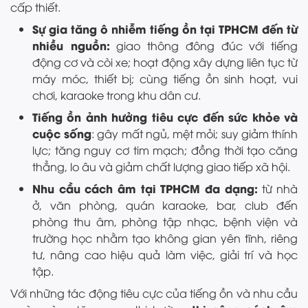
cấp thiết.
Sự gia tăng ô nhiễm tiếng ồn tại TPHCM đến từ
nhiều nguồn:
giao thông đông đúc với tiếng
động cơ và còi xe; hoạt động xây dựng liên tục từ
máy móc, thiết bị; cùng tiếng ồn sinh hoạt, vui
chơi, karaoke trong khu dân cư.
Tiếng ồn ảnh hưởng tiêu cực đến sức khỏe và
cuộc sống
: gây mất ngủ, mệt mỏi; suy giảm thính
lực; tăng nguy cơ tim mạch; đồng thời tạo căng
thẳng, lo âu và giảm chất lượng giao tiếp xã hội.
Nhu cầu cách âm tại TPHCM đa dạng:
từ nhà
ở, văn phòng, quán karaoke, bar, club đến
phòng thu âm, phòng tập nhạc, bệnh viện và
trường học nhằm tạo không gian yên tĩnh, riêng
tư, nâng cao hiệu quả làm việc, giải trí và học
tập.
Với những tác động tiêu cực của tiếng ồn và nhu cầu