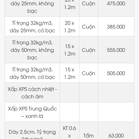
dày 25mm, không
Cuộn
475.000
1.2m
bạc
Tỉ trọng 32kg/m3,
20 x
Cuộn
385.000
dày 25mm, có bạc
1.2m
Tỉ trọng 32kg/m3,
15 x
dày 50mm, không
Cuộn
555.000
1.2m
bạc
Tỉ trọng 32kg/m3,
15 x
Cuộn
505.000
dày 50mm, có bạc
1.2m
Xốp XPS cách nhiệt -
cách âm
Xốp XPS Trung Quốc
– xanh lá
KT 0.6
Dày 2.5cm, Tỷ trọng
x
Tấm
63.000
24kg/m3