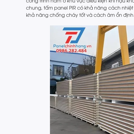
công trình nằm ở khu vực điều kiện khí hậu kh
chung, tấm panel PIR có khả năng cách nhiệt 
khả năng chống cháy tốt và cách âm ổn định