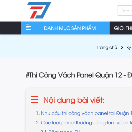
DANH MỤC SẢN PHẨM
GIỚI TH
Trang chủ
Kỹ
#Thi Công Vách Panel Quận 12 - Đ
Nội dung bài viết:
1. Nhu cầu thi công vách panel tại Quận 
2. Các loại panel thường dùng làm vách 
2.1. Tấm panel PU