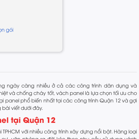
ọn gói
g ngày càng nhiều ở cả các công trình dân dụng và
ệt và chống cháy tốt, vách panel là lựa chọn tối ưu cho
oại panel phổ biến nhất tại các công trình Quận 12 và gợi
 bài viết dưới đây.
el tại Quận 12
 TPHCM với nhiều công trình xây dựng nổi bật. Hàng loại
g cư, văn phòng ra đời kéo theo nhu cầu sử dụng vách