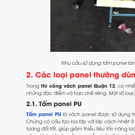
Nhu cầu sử dụng tấm panel là
2. Các loại panel thường dù
thi công vách panel Quận 12
Trong
, có nhi
những đặc điểm và hạn chế riêng. Một số loại
2.1. Tấm panel PU
Tấm panel PU
là vách panel được sử dụng tro
Chúng có cấu tạo ba lớp với lớp cách nhiệt ở 
tương đối tốt, giúp giảm thiểu tiêu tốn năng 