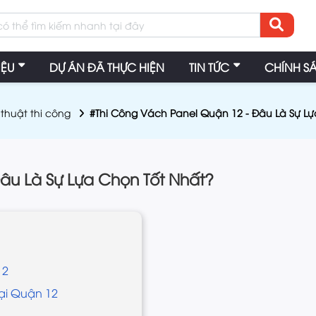
IỆU
DỰ ÁN ĐÃ THỰC HIỆN
TIN TỨC
CHÍNH S
 thuật thi công
#Thi Công Vách Panel Quận 12 - Đâu Là Sự Lự
âu Là Sự Lựa Chọn Tốt Nhất?
12
tại Quận 12