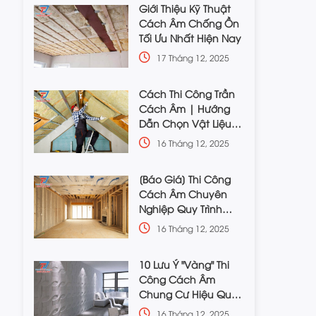
Giới Thiệu Kỹ Thuật
Cách Âm Chống Ồn
Tối Ưu Nhất Hiện Nay
17 Tháng 12, 2025
Cách Thi Công Trần
Cách Âm | Hướng
Dẫn Chọn Vật Liệu
Phù Hợp
16 Tháng 12, 2025
[Báo Giá] Thi Công
Cách Âm Chuyên
Nghiệp Quy Trình
Chuẩn
16 Tháng 12, 2025
10 Lưu Ý "Vàng" Thi
Công Cách Âm
Chung Cư Hiệu Quả,
Tiết Kiệm
16 Tháng 12, 2025