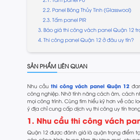
2.2. Panel Bông Thủy Tinh (Glasswool)
2.3. Tấm panel PIR
3. Báo giá thi công vách panel Quận 12 tr
4. Thi công panel Quận 12 ở đâu uy tín?
SẢN PHẨM LIÊN QUAN
thi công vách panel Quận 12
Nhu cầu
đan
công nghiệp. Nhờ tính năng cách âm, cách nhi
mọi công trình. Cùng tìm hiểu kỹ hơn về các l
ý địa chỉ cung cấp dịch vụ thi công uy tín trong
1. Nhu cầu thi công vách pan
Quận 12 được đánh giá là quận trọng điểm tại
các công trình trung tâm thương mại, chun