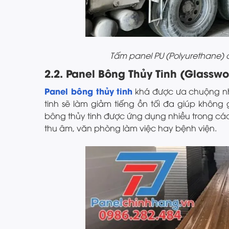
Tấm panel PU (Polyurethane)
2.2. Panel Bông Thủy Tinh (Glasswo
Panel bông thủy tinh
khá được ưa chuộng nh
tinh sẽ làm giảm tiếng ồn tối đa giúp không 
bông thủy tinh được ứng dụng nhiều trong cá
thu âm, văn phòng làm việc hay bệnh viện.