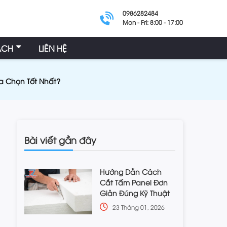
0986282484
Mon - Fri: 8:00 - 17:00
ÁCH
LIÊN HỆ
a Chọn Tốt Nhất?
Bài viết gần đây
Hướng Dẫn Cách
Cắt Tấm Panel Đơn
Giản Đúng Kỹ Thuật
23 Tháng 01, 2026