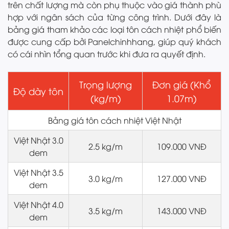
trên chất lượng mà còn phụ thuộc vào giá thành phù
hợp với ngân sách của từng công trình. Dưới đây là
bảng giá tham khảo các loại tôn cách nhiệt phổ biến
được cung cấp bởi Panelchinhhang, giúp quý khách
có cái nhìn tổng quan trước khi đưa ra quyết định.
Trọng lượng
Đơn giá (Khổ
Độ dày tôn
(kg/m)
1.07m)
Bảng giá tôn cách nhiệt Việt Nhật
Việt Nhật 3.0
2.5 kg/m
109.000 VNĐ
dem
Việt Nhật 3.5
3.0 kg/m
127.000 VNĐ
dem
Việt Nhật 4.0
3.5 kg/m
143.000 VNĐ
dem