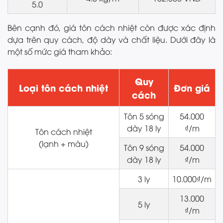
5.0
Bên cạnh đó, giá tôn cách nhiệt còn được xác định
dựa trên quy cách, độ dày và chất liệu. Dưới đây là
một số mức giá tham khảo:
Quy
Loại tôn cách nhiệt
Đơn giá
cách
Tôn 5 sóng
54.000
dày 18 ly
₫/m
Tôn cách nhiệt
(lạnh + màu)
Tôn 9 sóng
54.000
dày 18 ly
₫/m
3 ly
10.000₫/m
13.000
5 ly
₫/m