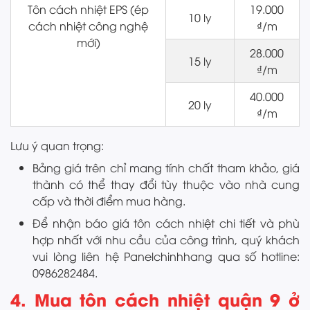
Tôn cách nhiệt EPS (ép
19.000
10 ly
cách nhiệt công nghệ
₫/m
mới)
28.000
15 ly
₫/m
40.000
20 ly
₫/m
Lưu ý quan trọng:
Bảng giá trên chỉ mang tính chất tham khảo, giá
thành có thể thay đổi tùy thuộc vào nhà cung
cấp và thời điểm mua hàng.
Để nhận báo giá tôn cách nhiệt chi tiết và phù
hợp nhất với nhu cầu của công trình, quý khách
vui lòng liên hệ Panelchinhhang qua số hotline:
0986282484.
4. Mua tôn cách nhiệt quận 9 ở