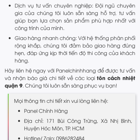
Dịch vụ tư vấn chuyên nghiệp: Đội ngũ chuyên
gia của chúng tôi luôn sẵn sàng hỗ trợ, tư vấn
giúp bạn lựa chọn sản phẩm phù hợp nhất với
công trình của mình.
Giao hàng nhanh chóng: Với hệ thống phân phối
rộng khắp, chúng tôi đảm bảo giao hàng đúng
hẹn, đáp ứng kịp thời tiến độ thi công của khách
hàng.
Hãy liên hệ ngay với Panelchinhhang để được tư vấn
tôn cách nhiệt
và nhận báo giá chi tiết về các loại
quận 9
. Chúng tôi luôn sẵn sàng phục vụ bạn!
Mọi thông tin chi tiết xin vui lòng liên hệ:
Panel Chính Hãng
Địa chỉ: 171 Bùi Công Trừng, Xã Nhị Bình,
Huyện Hóc Môn, TP. HCM
Hotline/ Zalo: 0986282484