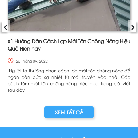
‹
›
#1 Hướng Dẫn Cách Lợp Mái Tôn Chống Nóng Hiệu
Quả Hiện nay
26 Tháng 09, 2022
i
Người ta thường chọn cách lợp mái tôn chống nóng để
ã
ngăn cản bức xạ nhiệt từ mái truyền vào nhà. Các
.
cách làm mái tôn chống nóng hiệu quả trong bài viết
sau đây.
XEM TẤT CẢ