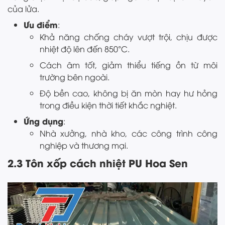
của lửa.
Ưu điểm
:
Khả năng chống cháy vượt trội, chịu được
nhiệt độ lên đến 850°C.
Cách âm tốt, giảm thiểu tiếng ồn từ môi
trường bên ngoài.
Độ bền cao, không bị ăn mòn hay hư hỏng
trong điều kiện thời tiết khắc nghiệt.
Ứng dụng
:
Nhà xưởng, nhà kho, các công trình công
nghiệp và thương mại.
2.3 Tôn xốp cách nhiệt PU Hoa Sen