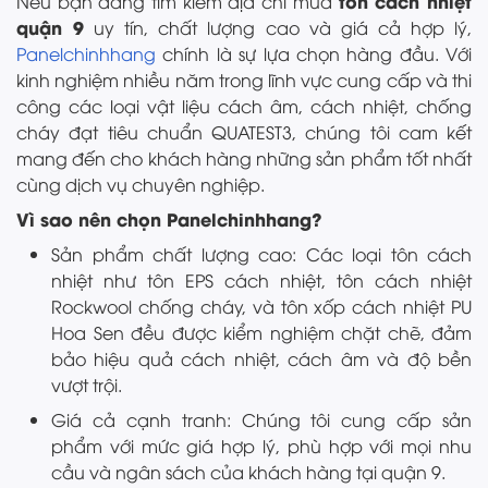
tôn cách nhiệt
Nếu bạn đang tìm kiếm địa chỉ mua
quận 9
uy tín, chất lượng cao và giá cả hợp lý,
Panelchinhhang
chính là sự lựa chọn hàng đầu. Với
kinh nghiệm nhiều năm trong lĩnh vực cung cấp và thi
công các loại vật liệu cách âm, cách nhiệt, chống
cháy đạt tiêu chuẩn QUATEST3, chúng tôi cam kết
mang đến cho khách hàng những sản phẩm tốt nhất
cùng dịch vụ chuyên nghiệp.
Vì sao nên chọn Panelchinhhang?
Sản phẩm chất lượng cao: Các loại tôn cách
nhiệt như tôn EPS cách nhiệt, tôn cách nhiệt
Rockwool chống cháy, và tôn xốp cách nhiệt PU
Hoa Sen đều được kiểm nghiệm chặt chẽ, đảm
bảo hiệu quả cách nhiệt, cách âm và độ bền
vượt trội.
Giá cả cạnh tranh: Chúng tôi cung cấp sản
phẩm với mức giá hợp lý, phù hợp với mọi nhu
cầu và ngân sách của khách hàng tại quận 9.