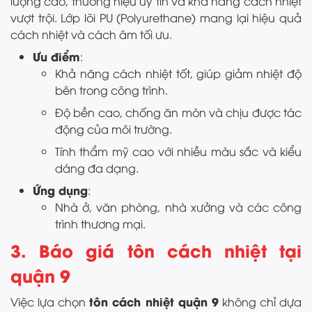
lượng cao, thương hiệu uy tín và khả năng cách nhiệt
vượt trội. Lớp lõi PU (Polyurethane) mang lại hiệu quả
cách nhiệt và cách âm tối ưu.
Ưu điểm
:
Khả năng cách nhiệt tốt, giúp giảm nhiệt độ
bên trong công trình.
Độ bền cao, chống ăn mòn và chịu được tác
động của môi trường.
Tính thẩm mỹ cao với nhiều màu sắc và kiểu
dáng đa dạng.
Ứng dụng
:
Nhà ở, văn phòng, nhà xưởng và các công
trình thương mại.
3. Báo giá tôn cách nhiệt tại
quận 9
tôn cách nhiệt quận 9
Việc lựa chọn
không chỉ dựa