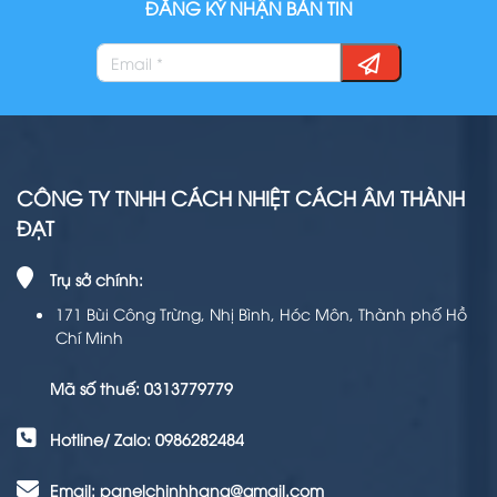
ĐĂNG KÝ NHẬN BẢN TIN
CÔNG TY TNHH CÁCH NHIỆT CÁCH ÂM THÀNH
ĐẠT
Trụ sở chính:
171 Bùi Công Trừng, Nhị Bình, Hóc Môn, Thành phố Hồ
Chí Minh
Mã số thuế: 0313779779
Hotline/ Zalo: 0986282484
Email: panelchinhhang@gmail.com