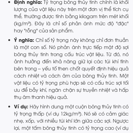
Định nghĩa:
Tỷ trọng bông thủy tinh chính là khối
lượng của vật liệu này trên một đơn vị thể tích cụ
thể, thường được tính bằng kilogam trên mét khối
(kg/m³). Đây là chỉ số phản ánh mức độ "đặc"
hay "rỗng" của sản phẩm.
Ý nghĩa:
Chỉ số tỷ trọng này không chỉ đơn thuần
là một con số. Nó phản ánh trực tiếp mật độ sợi
bông thủy tinh trong cấu trúc vật liệu. Từ đó, nó
ảnh hưởng đến khả năng giữ lại các túi khí tĩnh
bên trong – yếu tố then chốt quyết định hiệu quả
cách nhiệt và cách âm của bông thủy tinh. Một
vật liệu có tỷ trọng phù hợp sẽ có cấu trúc sợi tối
ưu để bẫy khí, ngăn chặn sự truyền nhiệt và hấp
thụ âm thanh hiệu quả.
Ví dụ:
Hãy hình dung một cuộn bông thủy tinh có
tỷ trọng thấp (ví dụ 12kg/m³). Nó sẽ có cảm giác
nhẹ, xốp, với nhiều túi khí lớn giữa các sợi. Ngược
lại, một tấm bông thủy tinh có tỷ trọng cao (ví dụ