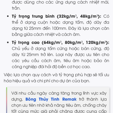
được dùng cho các ứng dụng cách nhiệt mái,
trần.
Tỷ trọng trung bình (32kg/m³, 48kg/m³):
Có
thể ở dạng cuộn hoặc dạng tấm, độ dày đa
dạng từ 25mm đến 100mm. Đây là lựa chọn cân
bằng giữa cách nhiệt và cách âm.
Tỷ trọng cao (64kg/m³, 80kg/m³, 120kg/m³):
Chủ yếu ở dạng tấm cứng hoặc bán cứng, độ
dày từ 25mm trở lên. Loại này được ưu tiên cho
các yêu cầu cách âm, tiêu âm hoặc bảo ôn
công nghiệp đòi hỏi độ bền cơ học cao.
Việc lựa chọn quy cách và tỷ trọng phù hợp sẽ tối ưu
hóa hiệu quả và chi phí cho dự án của bạn.
Với nhu cầu ngày càng tăng trong lĩnh vực xây
Bông Thủy Tinh Remak
dựng,
trở thành lựa
chọn ưu tiên nhờ khả năng tiêu âm, chống cháy
tốt cùng mức giá phải chăng được cung cấp