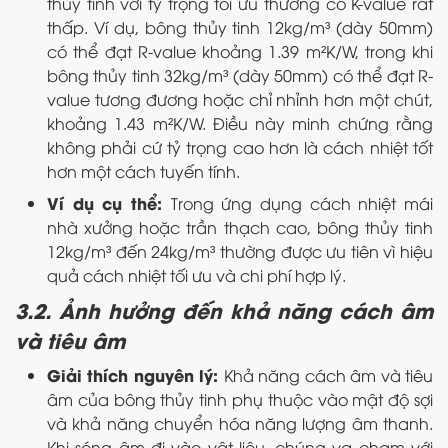
thủy tinh với tỷ trọng tối ưu thường có K-value rất
thấp. Ví dụ, bông thủy tinh 12kg/m³ (dày 50mm)
có thể đạt R-value khoảng 1.39 m²K/W, trong khi
bông thủy tinh 32kg/m³ (dày 50mm) có thể đạt R-
value tương đương hoặc chỉ nhỉnh hơn một chút,
khoảng 1.43 m²K/W. Điều này minh chứng rằng
không phải cứ tỷ trọng cao hơn là cách nhiệt tốt
hơn một cách tuyến tính.
Ví dụ cụ thể:
Trong ứng dụng cách nhiệt mái
nhà xưởng hoặc trần thạch cao, bông thủy tinh
12kg/m³ đến 24kg/m³ thường được ưu tiên vì hiệu
quả cách nhiệt tối ưu và chi phí hợp lý.
3.2. Ảnh hưởng đến khả năng cách âm
và tiêu âm
Giải thích nguyên lý:
Khả năng cách âm và tiêu
âm của bông thủy tinh phụ thuộc vào mật độ sợi
và khả năng chuyển hóa năng lượng âm thanh.
Khi sóng âm đi vào vật liệu, chúng va chạm với