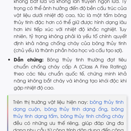
không bắt lửa và không lan truyền ngọn lửa. Tỷ
trọng có thể ảnh hưởng đến độ bền cấu trúc của
vật liệu dưới nhiệt độ cao, tức là một tấm bông
thủy tinh đặc hơn có thể giữ được hình dạng lâu
hơn khi tiếp xúc với nhiệt độ khắc nghiệt. Tuy
nhiên, tỷ trọng không phải là yếu tố chính quyết
định khả năng chống cháy của bông thủy tinh
(chủ yếu là thành phần hóa học và cấu tạo sợi).
Dẫn chứng:
Bông thủy tinh thường đạt tiêu
chuẩn chống cháy cấp A (Class A Fire Rating)
theo các tiêu chuẩn quốc tế, chứng minh khả
năng không bắt cháy và không tạo khói độc khi
gặp nhiệt độ cao.
Trên thị trường vật liệu hiện nay:
bông thủy tinh
dạng cuộn
,
bông thủy tinh dạng ống
,
bông
thủy tinh dạng tấm
,
bông thủy tinh chống cháy
đều có những ưu thế riêng, giúp đáp ứng đa
dạng nhu cầu từ công trình dân dụng đến công