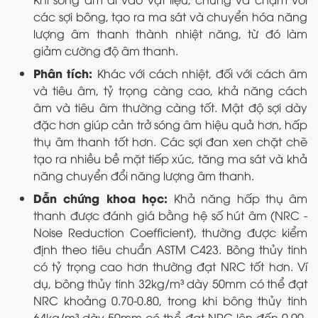
các sợi bông, tạo ra ma sát và chuyển hóa năng
lượng âm thanh thành nhiệt năng, từ đó làm
giảm cường độ âm thanh.
Phân tích:
Khác với cách nhiệt, đối với cách âm
và tiêu âm, tỷ trọng càng cao, khả năng cách
âm và tiêu âm thường càng tốt. Mật độ sợi dày
đặc hơn giúp cản trở sóng âm hiệu quả hơn, hấp
thụ âm thanh tốt hơn. Các sợi đan xen chặt chẽ
tạo ra nhiều bề mặt tiếp xúc, tăng ma sát và khả
năng chuyển đổi năng lượng âm thanh.
Dẫn chứng khoa học:
Khả năng hấp thụ âm
thanh được đánh giá bằng hệ số hút âm (NRC -
Noise Reduction Coefficient), thường được kiểm
định theo tiêu chuẩn ASTM C423. Bông thủy tinh
có tỷ trọng cao hơn thường đạt NRC tốt hơn. Ví
dụ, bông thủy tinh 32kg/m³ dày 50mm có thể đạt
NRC khoảng 0.70-0.80, trong khi bông thủy tinh
64kg/m³ dày 50mm có thể đạt NRC lên đến 0.90-