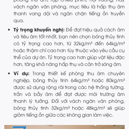
vách ngăn văn phòng, mục tiêu là hấp thụ âm
thanh vang dội và ngăn chặn tiếng ồn truyền
qua.
Tỷ trọng khuyến nghị:
Để đạt hiệu quả cách âm
và tiêu âm tốt nhất, bạn nên chọn bông thủy tinh
có tỷ trọng cao hơn, từ 32kg/m³ đến 64kg/m³
hoặc thậm chí cao hơn tùy thuộc vào yêu cầu cụ
thể của dự án. Tỷ trọng cao hơn giúp vật liệu đặc
hơn, tăng khả năng hấp thụ và cản trở sóng âm.
Ví dụ:
Trong thiết kế phòng thu âm chuyên
nghiệp, bông thủy tinh 64kg/m³ hoặc 80kg/m³
được sử dụng rộng rãi trong các hệ thống tường,
trần và bẫy âm để đạt được môi trường âm
thanh lý tưởng. Đối với vách ngăn văn phòng,
bông thủy tinh 32kg/m³ hoặc 48kg/m³ sẽ giúp
giảm tiếng ồn giữa các không gian làm việc.