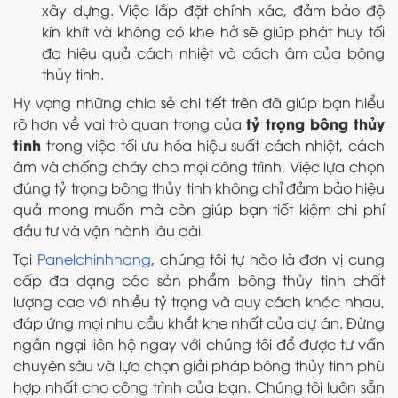
xây dựng. Việc lắp đặt chính xác, đảm bảo độ
kín khít và không có khe hở sẽ giúp phát huy tối
đa hiệu quả cách nhiệt và cách âm của bông
thủy tinh.
Hy vọng những chia sẻ chi tiết trên đã giúp bạn hiểu
tỷ trọng bông thủy
rõ hơn về vai trò quan trọng của
tinh
trong việc tối ưu hóa hiệu suất cách nhiệt, cách
âm và chống cháy cho mọi công trình. Việc lựa chọn
đúng tỷ trọng bông thủy tinh không chỉ đảm bảo hiệu
quả mong muốn mà còn giúp bạn tiết kiệm chi phí
đầu tư và vận hành lâu dài.
Tại
Panelchinhhang
, chúng tôi tự hào là đơn vị cung
cấp đa dạng các sản phẩm bông thủy tinh chất
lượng cao với nhiều tỷ trọng và quy cách khác nhau,
đáp ứng mọi nhu cầu khắt khe nhất của dự án. Đừng
ngần ngại liên hệ ngay với chúng tôi để được tư vấn
chuyên sâu và lựa chọn giải pháp bông thủy tinh phù
hợp nhất cho công trình của bạn. Chúng tôi luôn sẵn