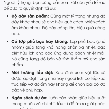
Ngoài tỷ trọng, bạn cũng cần xem xét các yếu tố sau
để đưa ra quyết định tối ưu:
Độ dày sản phẩm:
Cùng một tỷ trọng nhưng độ
dày khác nhau sẽ cho hiệu quả cách nhiệt/cách
âm khác nhau. Độ dày càng lớn, hiệu quả càng
cao.
Có lớp phủ bạc hay không:
Lớp phủ bạc (phủ
nhôm) giúp tăng khả năng phản xạ nhiệt, đặc
biệt hữu ích cho các ứng dụng cách nhiệt mái.
Nó cũng tăng độ bền và tính thẩm mỹ cho sản
phẩm.
Môi trường lắp đặt:
Xác định xem vật liệu sẽ
được lắp đặt trong nhà hay ngoài trời, có tiếp xúc
trực tiếp với độ ẩm hay không để chọn loại có lớp
bảo vệ phù hợp.
Ngân sách dự án:
Luôn cân nhắc giữa hiệu suất
mong muốn và chi phí đầu tư để tìm ra giải pháp