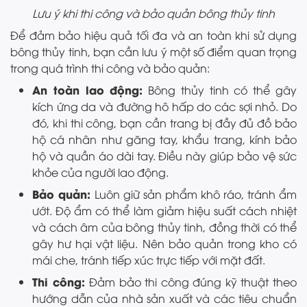
Lưu ý khi thi công và bảo quản bông thủy tinh
Để đảm bảo hiệu quả tối đa và an toàn khi sử dụng
bông thủy tinh, bạn cần lưu ý một số điểm quan trọng
trong quá trình thi công và bảo quản:
An toàn lao động:
Bông thủy tinh có thể gây
kích ứng da và đường hô hấp do các sợi nhỏ. Do
đó, khi thi công, bạn cần trang bị đầy đủ đồ bảo
hộ cá nhân như găng tay, khẩu trang, kính bảo
hộ và quần áo dài tay. Điều này giúp bảo vệ sức
khỏe của người lao động.
Bảo quản:
Luôn giữ sản phẩm khô ráo, tránh ẩm
ướt. Độ ẩm có thể làm giảm hiệu suất cách nhiệt
và cách âm của bông thủy tinh, đồng thời có thể
gây hư hại vật liệu. Nên bảo quản trong kho có
mái che, tránh tiếp xúc trực tiếp với mặt đất.
Thi công:
Đảm bảo thi công đúng kỹ thuật theo
hướng dẫn của nhà sản xuất và các tiêu chuẩn