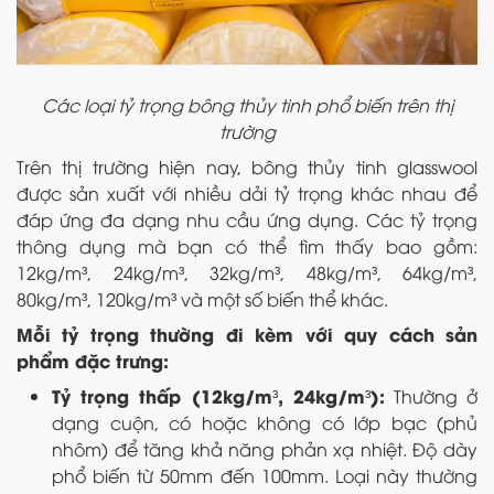
Các loại tỷ trọng bông thủy tinh phổ biến trên thị
trường
Trên thị trường hiện nay, bông thủy tinh glasswool
được sản xuất với nhiều dải tỷ trọng khác nhau để
đáp ứng đa dạng nhu cầu ứng dụng. Các tỷ trọng
thông dụng mà bạn có thể tìm thấy bao gồm:
12kg/m³, 24kg/m³, 32kg/m³, 48kg/m³, 64kg/m³,
80kg/m³, 120kg/m³ và một số biến thể khác.
Mỗi tỷ trọng thường đi kèm với quy cách sản
phẩm đặc trưng:
Tỷ trọng thấp (12kg/m³, 24kg/m³):
Thường ở
dạng cuộn, có hoặc không có lớp bạc (phủ
nhôm) để tăng khả năng phản xạ nhiệt. Độ dày
phổ biến từ 50mm đến 100mm. Loại này thường