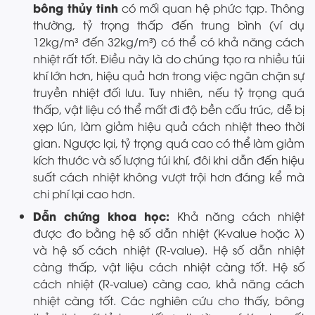
bông thủy tinh
có mối quan hệ phức tạp. Thông
thường, tỷ trọng thấp đến trung bình (ví dụ
12kg/m³ đến 32kg/m³) có thể có khả năng cách
nhiệt rất tốt. Điều này là do chúng tạo ra nhiều túi
khí lớn hơn, hiệu quả hơn trong việc ngăn chặn sự
truyền nhiệt đối lưu. Tuy nhiên, nếu tỷ trọng quá
thấp, vật liệu có thể mất đi độ bền cấu trúc, dễ bị
xẹp lún, làm giảm hiệu quả cách nhiệt theo thời
gian. Ngược lại, tỷ trọng quá cao có thể làm giảm
kích thước và số lượng túi khí, đôi khi dẫn đến hiệu
suất cách nhiệt không vượt trội hơn đáng kể mà
chi phí lại cao hơn.
Dẫn chứng khoa học:
Khả năng cách nhiệt
được đo bằng hệ số dẫn nhiệt (K-value hoặc λ)
và hệ số cách nhiệt (R-value). Hệ số dẫn nhiệt
càng thấp, vật liệu cách nhiệt càng tốt. Hệ số
cách nhiệt (R-value) càng cao, khả năng cách
nhiệt càng tốt. Các nghiên cứu cho thấy, bông