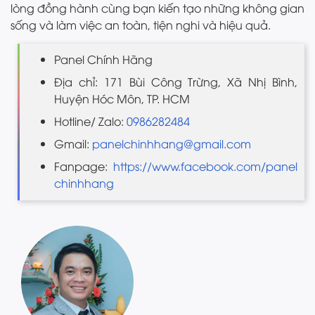
lòng đồng hành cùng bạn kiến tạo những không gian
sống và làm việc an toàn, tiện nghi và hiệu quả.
Panel Chính Hãng
Địa chỉ: 171 Bùi Công Trừng, Xã Nhị Bình,
Huyện Hóc Môn, TP. HCM
Hotline/ Zalo:
0986282484
Gmail:
panelchinhhang@gmail.com
Fanpage:
https://www.facebook.com/panel
chinhhang