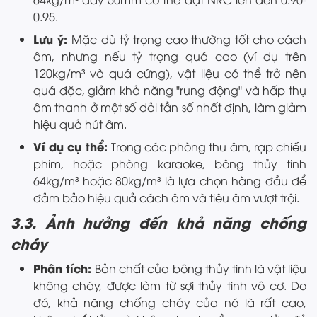
0.95.
Lưu ý:
Mặc dù tỷ trọng cao thường tốt cho cách
âm, nhưng nếu tỷ trọng quá cao (ví dụ trên
120kg/m³ và quá cứng), vật liệu có thể trở nên
quá đặc, giảm khả năng "rung động" và hấp thụ
âm thanh ở một số dải tần số nhất định, làm giảm
hiệu quả hút âm.
Ví dụ cụ thể:
Trong các phòng thu âm, rạp chiếu
phim, hoặc phòng karaoke, bông thủy tinh
64kg/m³ hoặc 80kg/m³ là lựa chọn hàng đầu để
đảm bảo hiệu quả cách âm và tiêu âm vượt trội.
3.3. Ảnh hưởng đến khả năng chống
cháy
Phân tích:
Bản chất của bông thủy tinh là vật liệu
không cháy, được làm từ sợi thủy tinh vô cơ. Do
đó, khả năng chống cháy của nó là rất cao,