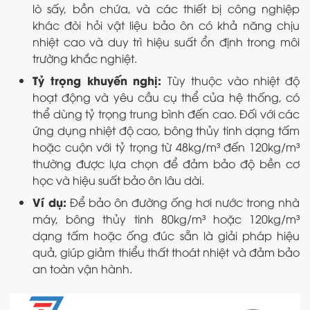
lò sấy, bồn chứa, và các thiết bị công nghiệp
khác đòi hỏi vật liệu bảo ôn có khả năng chịu
nhiệt cao và duy trì hiệu suất ổn định trong môi
trường khắc nghiệt.
Tỷ trọng khuyến nghị:
Tùy thuộc vào nhiệt độ
hoạt động và yêu cầu cụ thể của hệ thống, có
thể dùng tỷ trọng trung bình đến cao. Đối với các
ứng dụng nhiệt độ cao, bông thủy tinh dạng tấm
hoặc cuộn với tỷ trọng từ 48kg/m³ đến 120kg/m³
thường được lựa chọn để đảm bảo độ bền cơ
học và hiệu suất bảo ôn lâu dài.
Ví dụ:
Để bảo ôn đường ống hơi nước trong nhà
máy, bông thủy tinh 80kg/m³ hoặc 120kg/m³
dạng tấm hoặc ống đúc sẵn là giải pháp hiệu
quả, giúp giảm thiểu thất thoát nhiệt và đảm bảo
an toàn vận hành.