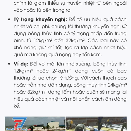
chính là giảm thiểu sự truyền nhiệt từ bên ngoài
vào hoặc từ bên trong ra.
Tỷ trọng khuyến nghị:
Để tối ưu hiệu quả cách
nhiệt và chi phí, chúng tôi thường khuyến nghị sử
dụng bông thủy tinh có tỷ trọng thấp đến trung
bình, từ 12kg/m³ đến 32kg/m³. Các loại này có
khả năng giữ khí tốt, tạo ra lớp cách nhiệt hiệu
quả mà không quá nặng hay tốn kém.
Ví dụ:
Đối với mái tôn nhà xưởng, bông thủy tinh
12kg/m³ hoặc 24kg/m³ dạng cuộn có bạc
thường là lựa chọn lý tưởng. Với vách thạch cao
hoặc trần nhà dân dụng, bông thủy tinh 24kg/m³
hoặc 32kg/m³ dạng tấm hoặc cuộn sẽ mang lại
hiệu quả cách nhiệt và một phần cách âm đáng
kể.