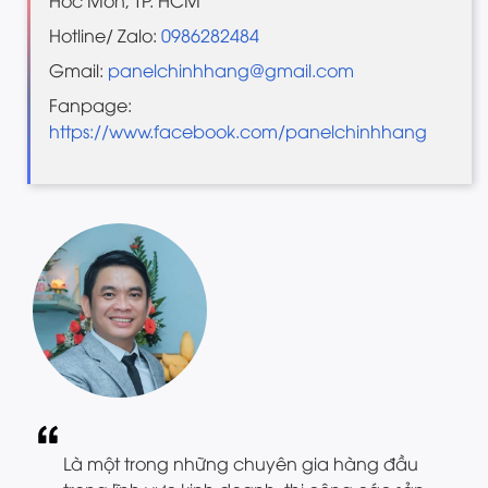
Hóc Môn, TP. HCM
Hotline/ Zalo:
0986282484
Gmail:
panelchinhhang@gmail.com
Fanpage:
https://www.facebook.com/panelchinhhang
Là một trong những chuyên gia hàng đầu