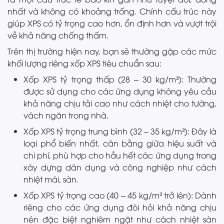
nhất và không có khoảng trống. Chính cấu trúc này
giúp XPS có tỷ trọng cao hơn, ổn định hơn và vượt trội
về khả năng chống thấm.
Trên thị trường hiện nay, bạn sẽ thường gặp các mức
khối lượng riêng xốp XPS tiêu chuẩn sau:
Xốp XPS tỷ trọng thấp (28 – 30 kg/m³): Thường
được sử dụng cho các ứng dụng không yêu cầu
khả năng chịu tải cao như cách nhiệt cho tường,
vách ngăn trong nhà.
Xốp XPS tỷ trọng trung bình (32 – 35 kg/m³): Đây là
loại phổ biến nhất, cân bằng giữa hiệu suất và
chi phí, phù hợp cho hầu hết các ứng dụng trong
xây dựng dân dụng và công nghiệp như cách
nhiệt mái, sàn.
Xốp XPS tỷ trọng cao (40 – 45 kg/m³ trở lên): Dành
riêng cho các ứng dụng đòi hỏi khả năng chịu
nén đặc biệt nghiêm ngặt như cách nhiệt sàn