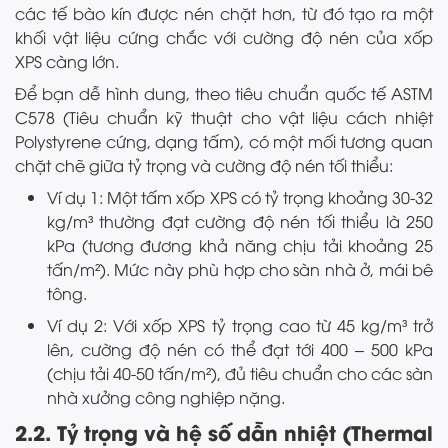
các tế bào kín được nén chặt hơn, từ đó tạo ra một
khối vật liệu cứng chắc với cường độ nén của xốp
XPS càng lớn.
Để bạn dễ hình dung, theo tiêu chuẩn quốc tế ASTM
C578 (Tiêu chuẩn kỹ thuật cho vật liệu cách nhiệt
Polystyrene cứng, dạng tấm), có một mối tương quan
chặt chẽ giữa tỷ trọng và cường độ nén tối thiểu:
Ví dụ 1: Một tấm xốp XPS có tỷ trọng khoảng 30-32
kg/m³ thường đạt cường độ nén tối thiểu là 250
kPa (tương đương khả năng chịu tải khoảng 25
tấn/m²). Mức này phù hợp cho sàn nhà ở, mái bê
tông.
Ví dụ 2: Với xốp XPS tỷ trọng cao từ 45 kg/m³ trở
lên, cường độ nén có thể đạt tới 400 – 500 kPa
(chịu tải 40-50 tấn/m²), đủ tiêu chuẩn cho các sàn
nhà xưởng công nghiệp nặng.
2.2. Tỷ trọng và hệ số dẫn nhiệt (Thermal