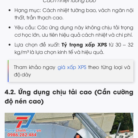
Cách nhiệt tường bao
Hạng mục: Cách nhiệt tường bao, vách ngăn nội
thất, trần thạch cao.
Yêu cầu: Các ứng dụng này không chịu tải trọng
cơ học lớn, ưu tiên hiệu quả cách nhiệt và chi phí.
Tỷ trọng xốp XPS
Lựa chọn đề xuất:
từ 30 – 32
kg/m³ là lựa chọn kinh tế và hiệu quả.
Tham khảo ngay
giá xốp XPS
theo từng loại và
độ dày
4.2. Ứng dụng chịu tải cao (Cần cường
độ nén cao)