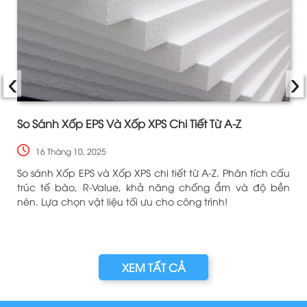
‹
›
i
So Sánh Xốp EPS Và Xốp XPS Chi Tiết Từ A-Z
16 Tháng 10, 2025
So sánh Xốp EPS và Xốp XPS chi tiết từ A-Z. Phân tích cấu
trúc tế bào, R-Value, khả năng chống ẩm và độ bền
?
nén. Lựa chọn vật liệu tối ưu cho công trình!
à
XEM TẤT CẢ