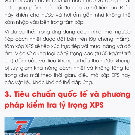
với một cấu trúc tế bào kín hoàn hảo và đồng nhất
hơn, giúp giảm thiểu tối đa các kẽ hở tiềm ẩn. Điều
này khiến cho nước và hơi ẩm gần như không thể
xâm nhập vào bên trong tấm xốp.
Ví dụ cụ thể: Trong ứng dụng cách nhiệt mái ngược
(lớp cách nhiệt được đặt bên trên lớp chống thấm),
tấm xốp XPS sẽ tiếp xúc trực tiếp với mưa, nắng và độ
ẩm. Việc sử dụng loại có tỷ trọng cao (từ 35 kg/m³ trở
lên) đảm bảo vật liệu không bị hấp thụ nước, không
bị suy giảm khả năng cách nhiệt và không tăng tải
trọng cho mái theo thời gian, điều mà xốp EPS hay
các vật liệu khác khó có thể đáp ứng.
3. Tiêu chuẩn quốc tế và phương
pháp kiểm tra tỷ trọng XPS