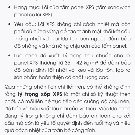
Hạng mục: Lõi của tấm panel XPS (tấm sandwich
panel có lõi XPS).
Yêu cầu: Lõi XPS không chỉ cách nhiệt mà còn
phải đủ cứng vững để tạo thành một khối kết cấu
thống nhất với hai lớp tôn bên ngoài, đảm bảo
độ phẳng và khả năng chịu uốn của tấm panel.
Lựa chọn đề xuất: Tỷ trọng tiêu chuẩn cho lõi
panel XPS thường từ 35 – 42 kg/m³ để đảm bảo
độ bám dính tốt nhất với keo và lớp tôn, tạo ra
sản phẩm hoàn thiện có chất lượng cao.
Qua những phân tích chi tiết trên, có thể khẳng định
tỷ trọng xốp XPS
rằng
là một chỉ số kỹ thuật then
chốt, có mối liên hệ trực tiếp đến cường độ chịu nén,
độ bền và hiệu suất lâu dài của vật liệu. Việc lựa chọn
đúng tỷ trọng không chỉ đảm bảo an toàn cho kết
cấu mà còn là yếu tố quyết định đến tuổi thọ và hiệu
quả cách nhiệt của toàn bộ công trình.