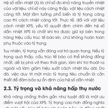
Hệ số dẫn nhiệt (λ) là chỉ số đo khả năng truyền nhiệt
của vật liệu; chỉ số này càng thấp, vật liệu cách nhiệt
càng tốt. Một lầm tưởng phổ biến là tỷ trọng càng
cao thì cách nhiệt càng tốt. Thực tế, đối với vật liệu
cách nhiệt XPS, yếu tố quyết định chính đến hệ số
dẫn nhiệt XPS là chất khí trơ được giữ lại bên trong
hàng triệu cấu trúc tế bào kín, chứ không hoàn toàn
phụ thuộc vào tỷ trọng.
Tuy nhiên, tỷ trọng vẫn đóng vai trò quan trọng. Nếu tỷ
trọng quá thấp, cấu trúc tế bào có thể không đồng
nhất, dễ bị phá vỡ theo thời gian, làm khí trơ thoát ra
ngoài và làm giảm hiệu suất cách nhiệt lâu dài. Do
đó, việc duy trì một mức tỷ trọng tiêu chuẩn là cần
thiết để đảm bảo sự ổn định của hệ số dẫn nhiệt.
2.3. Tỷ trọng và khả năng hấp thụ nước
Khả năng chống thấm gần như tuyệt đối là một ưu
điểm vượt trội của XPS. Tỷ trọng cao hơn đồng nghĩa