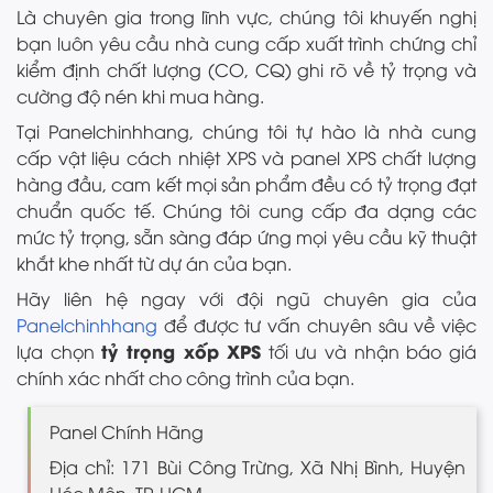
Là chuyên gia trong lĩnh vực, chúng tôi khuyến nghị
bạn luôn yêu cầu nhà cung cấp xuất trình chứng chỉ
kiểm định chất lượng (CO, CQ) ghi rõ về tỷ trọng và
cường độ nén khi mua hàng.
Tại Panelchinhhang, chúng tôi tự hào là nhà cung
cấp vật liệu cách nhiệt XPS và panel XPS chất lượng
hàng đầu, cam kết mọi sản phẩm đều có tỷ trọng đạt
chuẩn quốc tế. Chúng tôi cung cấp đa dạng các
mức tỷ trọng, sẵn sàng đáp ứng mọi yêu cầu kỹ thuật
khắt khe nhất từ dự án của bạn.
Hãy liên hệ ngay với đội ngũ chuyên gia của
Panelchinhhang
để được tư vấn chuyên sâu về việc
tỷ trọng xốp XPS
lựa chọn
tối ưu và nhận báo giá
chính xác nhất cho công trình của bạn.
Panel Chính Hãng
Địa chỉ: 171 Bùi Công Trừng, Xã Nhị Bình, Huyện