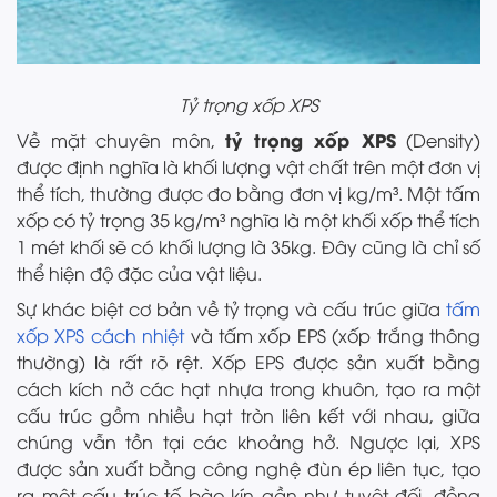
Tỷ trọng xốp XPS
tỷ trọng xốp XPS
Về mặt chuyên môn,
(Density)
được định nghĩa là khối lượng vật chất trên một đơn vị
thể tích, thường được đo bằng đơn vị kg/m³. Một tấm
xốp có tỷ trọng 35 kg/m³ nghĩa là một khối xốp thể tích
1 mét khối sẽ có khối lượng là 35kg. Đây cũng là chỉ số
thể hiện độ đặc của vật liệu.
Sự khác biệt cơ bản về tỷ trọng và cấu trúc giữa
tấm
xốp XPS cách nhiệt
và tấm xốp EPS (xốp trắng thông
thường) là rất rõ rệt. Xốp EPS được sản xuất bằng
cách kích nở các hạt nhựa trong khuôn, tạo ra một
cấu trúc gồm nhiều hạt tròn liên kết với nhau, giữa
chúng vẫn tồn tại các khoảng hở. Ngược lại, XPS
được sản xuất bằng công nghệ đùn ép liên tục, tạo
ra một cấu trúc tế bào kín gần như tuyệt đối, đồng