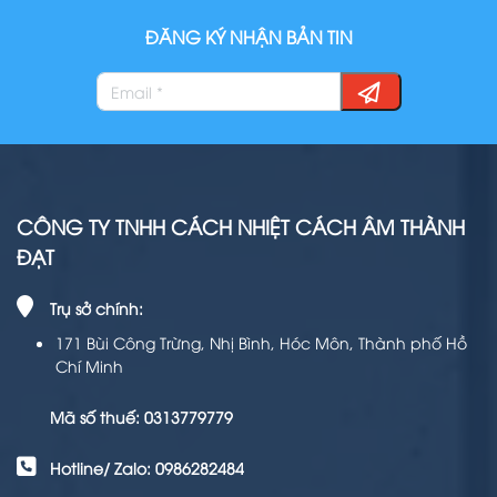
ĐĂNG KÝ NHẬN BẢN TIN
CÔNG TY TNHH CÁCH NHIỆT CÁCH ÂM THÀNH
ĐẠT
Trụ sở chính:
171 Bùi Công Trừng, Nhị Bình, Hóc Môn, Thành phố Hồ
Chí Minh
Mã số thuế: 0313779779
Hotline/ Zalo: 0986282484