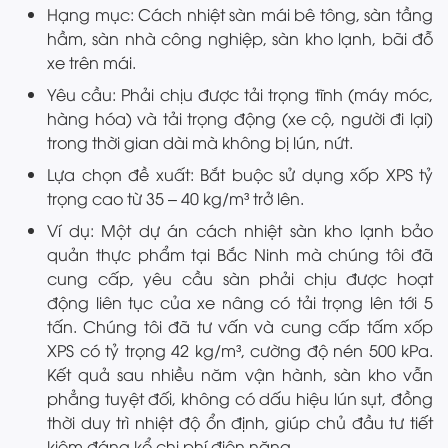
Hạng mục: Cách nhiệt sàn mái bê tông, sàn tầng
hầm, sàn nhà công nghiệp, sàn kho lạnh, bãi đỗ
xe trên mái.
Yêu cầu: Phải chịu được tải trọng tĩnh (máy móc,
hàng hóa) và tải trọng động (xe cộ, người đi lại)
trong thời gian dài mà không bị lún, nứt.
Lựa chọn đề xuất: Bắt buộc sử dụng xốp XPS tỷ
trọng cao từ 35 – 40 kg/m³ trở lên.
Ví dụ: Một dự án cách nhiệt sàn kho lạnh bảo
quản thực phẩm tại Bắc Ninh mà chúng tôi đã
cung cấp, yêu cầu sàn phải chịu được hoạt
động liên tục của xe nâng có tải trọng lên tới 5
tấn. Chúng tôi đã tư vấn và cung cấp tấm xốp
XPS có tỷ trọng 42 kg/m³, cường độ nén 500 kPa.
Kết quả sau nhiều năm vận hành, sàn kho vẫn
phẳng tuyệt đối, không có dấu hiệu lún sụt, đồng
thời duy trì nhiệt độ ổn định, giúp chủ đầu tư tiết
kiệm đáng kể chi phí điện năng.