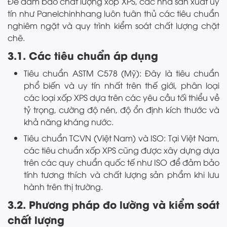
Để đảm bảo chất lượng xốp XPS, các nhà sản xuất uy
tín như Panelchinhhang luôn tuân thủ các tiêu chuẩn
nghiêm ngặt và quy trình kiểm soát chất lượng chặt
chẽ.
3.1. Các tiêu chuẩn áp dụng
Tiêu chuẩn ASTM C578 (Mỹ): Đây là tiêu chuẩn
phổ biến và uy tín nhất trên thế giới, phân loại
các loại xốp XPS dựa trên các yêu cầu tối thiểu về
tỷ trọng, cường độ nén, độ ổn định kích thước và
khả năng kháng nước.
Tiêu chuẩn TCVN (Việt Nam) và ISO: Tại Việt Nam,
các tiêu chuẩn xốp XPS cũng được xây dựng dựa
trên các quy chuẩn quốc tế như ISO để đảm bảo
tính tương thích và chất lượng sản phẩm khi lưu
hành trên thị trường.
3.2. Phương pháp đo lường và kiểm soát
chất lượng