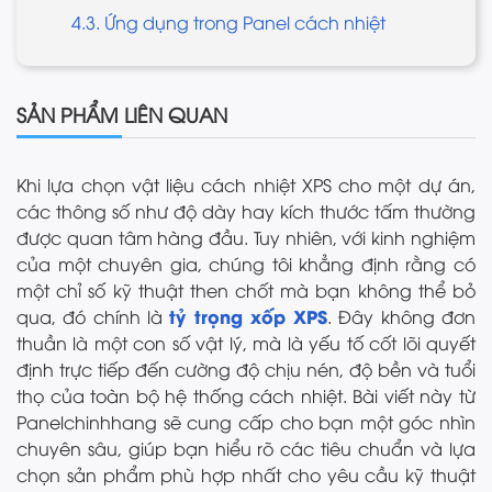
4.3. Ứng dụng trong Panel cách nhiệt
SẢN PHẨM LIÊN QUAN
Khi lựa chọn vật liệu cách nhiệt XPS cho một dự án,
các thông số như độ dày hay kích thước tấm thường
được quan tâm hàng đầu. Tuy nhiên, với kinh nghiệm
của một chuyên gia, chúng tôi khẳng định rằng có
một chỉ số kỹ thuật then chốt mà bạn không thể bỏ
tỷ trọng xốp XPS
qua, đó chính là
. Đây không đơn
thuần là một con số vật lý, mà là yếu tố cốt lõi quyết
định trực tiếp đến cường độ chịu nén, độ bền và tuổi
thọ của toàn bộ hệ thống cách nhiệt. Bài viết này từ
Panelchinhhang sẽ cung cấp cho bạn một góc nhìn
chuyên sâu, giúp bạn hiểu rõ các tiêu chuẩn và lựa
chọn sản phẩm phù hợp nhất cho yêu cầu kỹ thuật