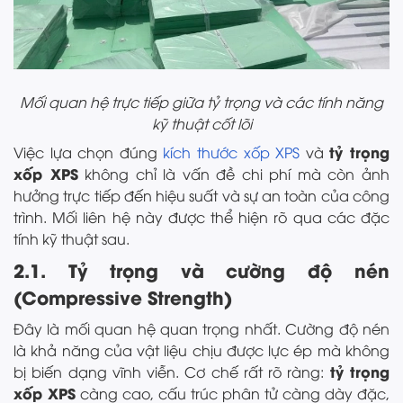
Mối quan hệ trực tiếp giữa tỷ trọng và các tính năng
kỹ thuật cốt lõi
tỷ trọng
Việc lựa chọn đúng
kích thước xốp XPS
và
xốp XPS
không chỉ là vấn đề chi phí mà còn ảnh
hưởng trực tiếp đến hiệu suất và sự an toàn của công
trình. Mối liên hệ này được thể hiện rõ qua các đặc
tính kỹ thuật sau.
2.1. Tỷ trọng và cường độ nén
(Compressive Strength)
Đây là mối quan hệ quan trọng nhất. Cường độ nén
là khả năng của vật liệu chịu được lực ép mà không
tỷ trọng
bị biến dạng vĩnh viễn. Cơ chế rất rõ ràng:
xốp XPS
càng cao, cấu trúc phân tử càng dày đặc,