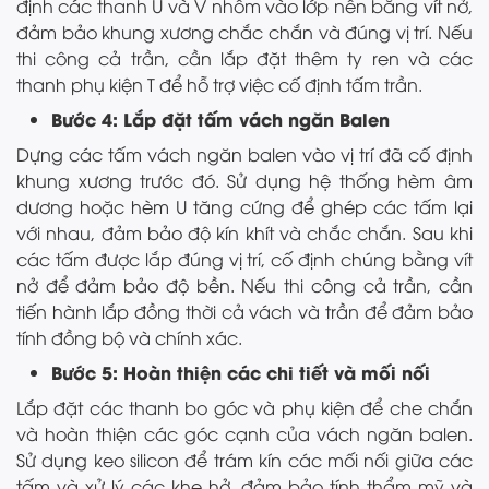
định các thanh U và V nhôm vào lớp nền bằng vít nở,
đảm bảo khung xương chắc chắn và đúng vị trí. Nếu
thi công cả trần, cần lắp đặt thêm ty ren và các
thanh phụ kiện T để hỗ trợ việc cố định tấm trần.
Bước 4: Lắp đặt tấm vách ngăn Balen
Dựng các tấm vách ngăn balen vào vị trí đã cố định
khung xương trước đó. Sử dụng hệ thống hèm âm
dương hoặc hèm U tăng cứng để ghép các tấm lại
với nhau, đảm bảo độ kín khít và chắc chắn. Sau khi
các tấm được lắp đúng vị trí, cố định chúng bằng vít
nở để đảm bảo độ bền. Nếu thi công cả trần, cần
tiến hành lắp đồng thời cả vách và trần để đảm bảo
tính đồng bộ và chính xác.
Bước 5: Hoàn thiện các chi tiết và mối nối
Lắp đặt các thanh bo góc và phụ kiện để che chắn
và hoàn thiện các góc cạnh của vách ngăn balen.
Sử dụng keo silicon để trám kín các mối nối giữa các
tấm và xử lý các khe hở, đảm bảo tính thẩm mỹ và