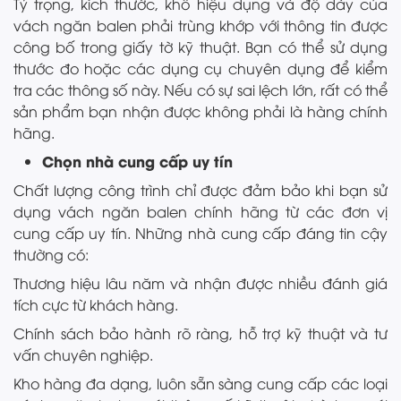
Tỷ trọng, kích thước, khổ hiệu dụng và độ dày của
vách ngăn balen phải trùng khớp với thông tin được
công bố trong giấy tờ kỹ thuật. Bạn có thể sử dụng
thước đo hoặc các dụng cụ chuyên dụng để kiểm
tra các thông số này. Nếu có sự sai lệch lớn, rất có thể
sản phẩm bạn nhận được không phải là hàng chính
hãng.
Chọn nhà cung cấp uy tín
Chất lượng công trình chỉ được đảm bảo khi bạn sử
dụng vách ngăn balen chính hãng từ các đơn vị
cung cấp uy tín. Những nhà cung cấp đáng tin cậy
thường có:
Thương hiệu lâu năm và nhận được nhiều đánh giá
tích cực từ khách hàng.
Chính sách bảo hành rõ ràng, hỗ trợ kỹ thuật và tư
vấn chuyên nghiệp.
Kho hàng đa dạng, luôn sẵn sàng cung cấp các loại