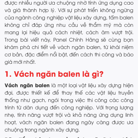
được nhiều người ưa chuộng nhờ tính ứng dụng cao
và giá thành hợp lý. Với sự phát triển không ngừng
của ngành công nghiệp vật liệu xây dựng, tấm balen
không chỉ đáp ứng nhu cầu về thẩm mỹ mà còn
mang lại hiệu quả cách nhiệt, cách âm vượt trội.
Trong bài viết này, Panel Chính Hãng sẽ cùng bạn
khám phá chi tiết về vách ngăn balen, từ khái niệm
cơ bản, đặc điểm nổi bật, đến cách thi công và báo
giá mới nhất.
1. Vách ngăn balen là gì?
Vách ngăn balen
là một loại vật liệu xây dựng hiện
đại, được thiết kế để thay thế các vật liệu truyền
thống như gạch, ngói trong việc thi công các công
trình từ dân dụng đến công nghiệp. Với trọng lượng
nhẹ, tính năng vượt trội và khả năng ứng dụng linh
hoạt, vách ngăn balen đang ngày càng được ưa
chuộng trong ngành xây dựng.