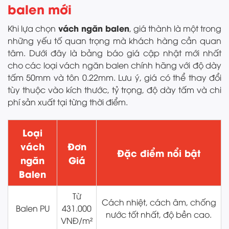
balen mới
vách ngăn balen
Khi lựa chọn
, giá thành là một trong
những yếu tố quan trọng mà khách hàng cần quan
tâm. Dưới đây là bảng báo giá cập nhật mới nhất
cho các loại vách ngăn balen chính hãng với độ dày
tấm 50mm và tôn 0.22mm. Lưu ý, giá có thể thay đổi
tùy thuộc vào kích thước, tỷ trọng, độ dày tấm và chi
phí sản xuất tại từng thời điểm.
Loại
vách
Đơn
Đặc điểm nổi bật
ngăn
Giá
Balen
Từ
Cách nhiệt, cách âm, chống
Balen PU
431.000
nước tốt nhất, độ bền cao.
VNĐ/m²