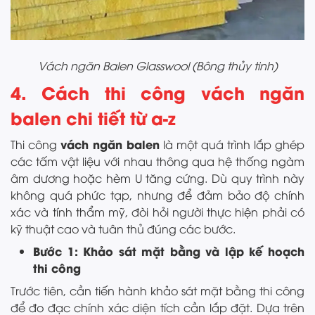
Vách ngăn Balen Glasswool (Bông thủy tinh)
4. Cách thi công vách ngăn
balen chi tiết từ a-z
vách ngăn balen
Thi công
là một quá trình lắp ghép
các tấm vật liệu với nhau thông qua hệ thống ngàm
âm dương hoặc hèm U tăng cứng. Dù quy trình này
không quá phức tạp, nhưng để đảm bảo độ chính
xác và tính thẩm mỹ, đòi hỏi người thực hiện phải có
kỹ thuật cao và tuân thủ đúng các bước.
Bước 1: Khảo sát mặt bằng và lập kế hoạch
thi công
Trước tiên, cần tiến hành khảo sát mặt bằng thi công
để đo đạc chính xác diện tích cần lắp đặt. Dựa trên