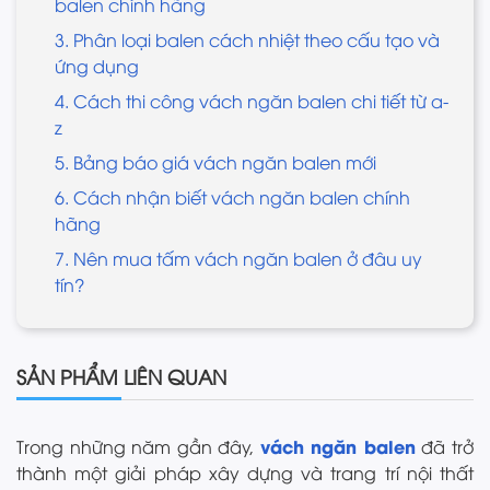
balen chính hãng
3. Phân loại balen cách nhiệt theo cấu tạo và
ứng dụng
4. Cách thi công vách ngăn balen chi tiết từ a-
z
5. Bảng báo giá vách ngăn balen mới
6. Cách nhận biết vách ngăn balen chính
hãng
7. Nên mua tấm vách ngăn balen ở đâu uy
tín?
SẢN PHẨM LIÊN QUAN
vách ngăn balen
Trong những năm gần đây,
đã trở
thành một giải pháp xây dựng và trang trí nội thất