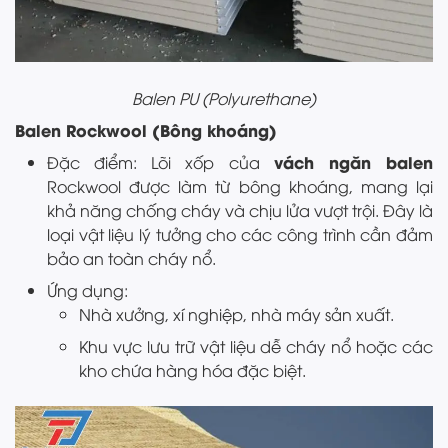
Balen PU (Polyurethane)
Balen Rockwool (Bông khoáng)
vách ngăn balen
Đặc điểm: Lõi xốp của
Rockwool được làm từ bông khoáng, mang lại
khả năng chống cháy và chịu lửa vượt trội. Đây là
loại vật liệu lý tưởng cho các công trình cần đảm
bảo an toàn cháy nổ.
Ứng dụng:
Nhà xưởng, xí nghiệp, nhà máy sản xuất.
Khu vực lưu trữ vật liệu dễ cháy nổ hoặc các
kho chứa hàng hóa đặc biệt.