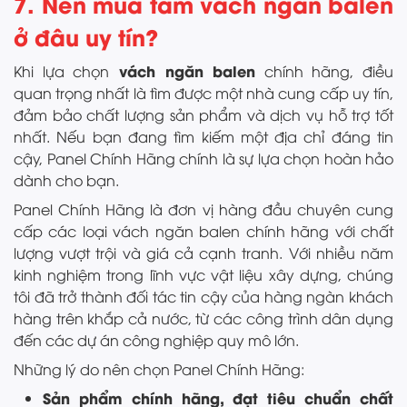
7. Nên mua tấm vách ngăn balen
ở đâu uy tín?
vách ngăn balen
Khi lựa chọn
chính hãng, điều
quan trọng nhất là tìm được một nhà cung cấp uy tín,
đảm bảo chất lượng sản phẩm và dịch vụ hỗ trợ tốt
nhất. Nếu bạn đang tìm kiếm một địa chỉ đáng tin
cậy, Panel Chính Hãng chính là sự lựa chọn hoàn hảo
dành cho bạn.
Panel Chính Hãng là đơn vị hàng đầu chuyên cung
cấp các loại vách ngăn balen chính hãng với chất
lượng vượt trội và giá cả cạnh tranh. Với nhiều năm
kinh nghiệm trong lĩnh vực vật liệu xây dựng, chúng
tôi đã trở thành đối tác tin cậy của hàng ngàn khách
hàng trên khắp cả nước, từ các công trình dân dụng
đến các dự án công nghiệp quy mô lớn.
Những lý do nên chọn Panel Chính Hãng:
Sản phẩm chính hãng, đạt tiêu chuẩn chất