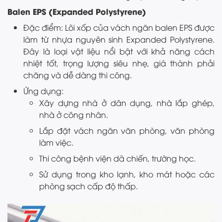
Balen EPS (Expanded Polystyrene)
Đặc điểm: Lõi xốp của vách ngăn balen EPS được
làm từ nhựa nguyên sinh Expanded Polystyrene.
Đây là loại vật liệu nổi bật với khả năng cách
nhiệt tốt, trọng lượng siêu nhẹ, giá thành phải
chăng và dễ dàng thi công.
Ứng dụng:
Xây dựng nhà ở dân dụng, nhà lắp ghép,
nhà ở công nhân.
Lắp đặt vách ngăn văn phòng, văn phòng
làm việc.
Thi công bệnh viện dã chiến, trường học.
Sử dụng trong kho lạnh, kho mát hoặc các
phòng sạch cấp độ thấp.