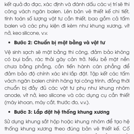
kết quả đo đạc, xác định và đánh dấu các vị trí sẽ thi
công vách ngăn balen. Lên bản vẽ thiết kế chi tiết,
tính toán số lượng vật tư cần thiết, bao gồm cả tấm
balen và các phụ kiện đi kèm như khung xương, vít
nở, keo silicone, v.v.
Bước 2: Chuẩn bị mặt bằng và vật tư
Vệ sinh sạch sẽ mặt bằng thi công, đảm bảo không
có bụi bẩn, rác thải gây cản trở. Nếu bề mặt nền
chưa bằng phẳng, cần tiến hành cán phẳng để
đảm bảo độ chính xác khi lắp đặt. Tập kết các tấm
vách ngăn balen chính hãng tại công trình, đồng thời
chuẩn bị đầy đủ các vật tư phụ như khung nhôm
anode, vít nở, keo silicone và các dụng cụ cần thiết
(máy khoan, máy cắt, thước đo, v.v.).
Bước 3: Lắp đặt hệ thống khung xương
Sử dụng khung sắt hộp hoặc khung nhôm để tạo hệ
thống khung xương theo đúng bản vẽ thiết kế. Cố