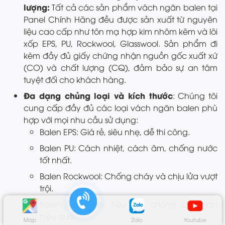
lượng:
Tất cả các sản phẩm vách ngăn balen tại
Panel Chính Hãng đều được sản xuất từ nguyên
liệu cao cấp như tôn mạ hợp kim nhôm kẽm và lõi
xốp EPS, PU, Rockwool, Glasswool. Sản phẩm đi
kèm đầy đủ giấy chứng nhận nguồn gốc xuất xứ
(CO) và chất lượng (CQ), đảm bảo sự an tâm
tuyệt đối cho khách hàng.
Đa dạng chủng loại và kích thước
: Chúng tôi
cung cấp đầy đủ các loại vách ngăn balen phù
hợp với mọi nhu cầu sử dụng:
Balen EPS: Giá rẻ, siêu nhẹ, dễ thi công.
Balen PU: Cách nhiệt, cách âm, chống nước
tốt nhất.
Balen Rockwool: Chống cháy và chịu lửa vượt
trội.
Balen Glasswool: Tiêu âm, chống cháy lan
hiệu quả.
Map
Zalo
Youtube