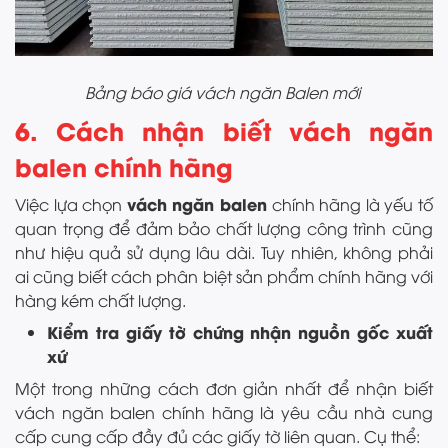
Bảng báo giá vách ngăn Balen mới
6. Cách nhận biết vách ngăn
balen chính hãng
vách ngăn balen
Việc lựa chọn
chính hãng là yếu tố
quan trọng để đảm bảo chất lượng công trình cũng
như hiệu quả sử dụng lâu dài. Tuy nhiên, không phải
ai cũng biết cách phân biệt sản phẩm chính hãng với
hàng kém chất lượng.
Kiểm tra giấy tờ chứng nhận nguồn gốc xuất
xứ
Một trong những cách đơn giản nhất để nhận biết
vách ngăn balen chính hãng là yêu cầu nhà cung
cấp cung cấp đầy đủ các giấy tờ liên quan. Cụ thể: