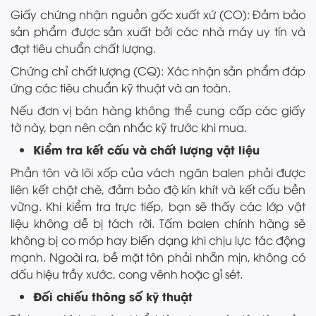
Giấy chứng nhận nguồn gốc xuất xứ (CO): Đảm bảo
sản phẩm được sản xuất bởi các nhà máy uy tín và
đạt tiêu chuẩn chất lượng.
Chứng chỉ chất lượng (CQ): Xác nhận sản phẩm đáp
ứng các tiêu chuẩn kỹ thuật và an toàn.
Nếu đơn vị bán hàng không thể cung cấp các giấy
tờ này, bạn nên cân nhắc kỹ trước khi mua.
Kiểm tra kết cấu và chất lượng vật liệu
Phần tôn và lõi xốp của vách ngăn balen phải được
liên kết chặt chẽ, đảm bảo độ kín khít và kết cấu bền
vững. Khi kiểm tra trực tiếp, bạn sẽ thấy các lớp vật
liệu không dễ bị tách rời. Tấm balen chính hãng sẽ
không bị co móp hay biến dạng khi chịu lực tác động
mạnh. Ngoài ra, bề mặt tôn phải nhẵn mịn, không có
dấu hiệu trầy xước, cong vênh hoặc gỉ sét.
Đối chiếu thông số kỹ thuật