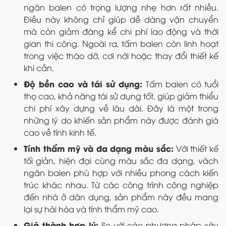
ngăn balen có trọng lượng nhẹ hơn rất nhiều.
Điều này không chỉ giúp dễ dàng vận chuyển
mà còn giảm đáng kể chi phí lao động và thời
gian thi công. Ngoài ra, tấm balen còn linh hoạt
trong việc tháo dỡ, cơi nới hoặc thay đổi thiết kế
khi cần.
Độ bền cao và tái sử dụng:
Tấm balen có tuổi
thọ cao, khả năng tái sử dụng tốt, giúp giảm thiểu
chi phí xây dựng về lâu dài. Đây là một trong
những lý do khiến sản phẩm này được đánh giá
cao về tính kinh tế.
Tính thẩm mỹ và đa dạng màu sắc:
Với thiết kế
tối giản, hiện đại cùng màu sắc đa dạng, vách
ngăn balen phù hợp với nhiều phong cách kiến
trúc khác nhau. Từ các công trình công nghiệp
đến nhà ở dân dụng, sản phẩm này đều mang
lại sự hài hòa và tính thẩm mỹ cao.
Giá thành hợp lý:
So với các phương pháp xây