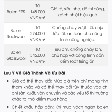
Từ
Giá rẻ, siêu nhẹ, dễ thi công,
Balen EPS
148.000
cách nhiệt hiệu quả
VNĐ/m²
Từ
Chống cháy vượt trội, chịu
Balen
274.000
lửa tốt, an toàn cho công
Rockwool
VNĐ/m²
trình công nghiệp.
Từ
Tiêu âm, chống cháy lan,
Balen
346.000
phù hợp với công trình cần
Glasswool
VNĐ/m²
kiểm soát tiếng ồn.
Lưu Ý Về Giá Thành Và Ưu Đãi
Giá có thể thay đổi: Mức giá trên chỉ mang tính
tham khảo và có thể thay đổi tùy thuộc vào chi
phí sản xuất, vận chuyển và các yếu tố thị trường
khác tại thời điểm mua hàng.
Chiết khấu hấp dẫn: Khi mua vách ngăn balen