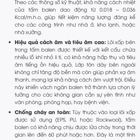
Theo các thông số kỹ thuật, khả năng cách nhiệt
của tấm balen dao động từ 0.018 – 0.036
Kcal/m.h.o, giúp tiết kiệm năng lượng đáng kể
cho các công trình như nhà ở, kho lạnh, hoặc
nhà xưởng.
Hiệu quả cách âm và tiêu âm cao:
Lõi xốp bên
trong tấm balen được thiết kế với kết cấu chứa
nhiều lỗ khí nhỏ li ti, có khả năng hấp thụ và tiêu
âm tiếng ồn hiệu quả. Lớp tôn dày bên ngoài
không chỉ tăng độ bền mà còn giúp phản xạ âm
thanh, mang lại khả năng cách âm vượt trội. Điều
này khiến vách ngăn balen trở thành lựa chọn lý
tưởng cho các không gian cần sự yên tĩnh như
văn phòng, phòng họp, hay bệnh viện.
Chống cháy an toàn:
Tùy thuộc vào loại lõi xốp
được sử dụng (EPS, PU, hoặc Rockwool), tấm
balen có khả năng chịu được lửa cháy trong thời
gian lên đến 60 phút hoặc hơn. Đây là một tính