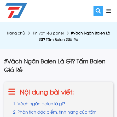
Trang chủ
Tin vật liệu panel
#Vách Ngăn Balen Là
Gì? Tấm Balen Giá Rẻ
#Vách Ngăn Balen Là Gì? Tấm Balen
Giá Rẻ
Nội dung bài viết:
1. Vách ngăn balen là gì?
2. Phân tích đặc điểm, tính năng của tấm