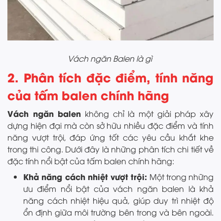
Vách ngăn Balen là gì
2. Phân tích đặc điểm, tính năng
của tấm balen chính hãng
Vách ngăn balen
không chỉ là một giải pháp xây
dựng hiện đại mà còn sở hữu nhiều đặc điểm và tính
năng vượt trội, đáp ứng tốt các yêu cầu khắt khe
trong thi công. Dưới đây là những phân tích chi tiết về
đặc tính nổi bật của tấm balen chính hãng:
Khả năng cách nhiệt vượt trội:
Một trong những
ưu điểm nổi bật của vách ngăn balen là khả
năng cách nhiệt hiệu quả, giúp duy trì nhiệt độ
ổn định giữa môi trường bên trong và bên ngoài.