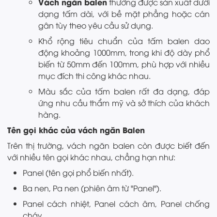
Vách ngăn balen
thường được sản xuất dưới
dạng tấm dài, với bề mặt phẳng hoặc cán
gân tùy theo yêu cầu sử dụng.
Khổ rộng tiêu chuẩn của tấm balen dao
động khoảng 1000mm, trong khi độ dày phổ
biến từ 50mm đến 100mm, phù hợp với nhiều
mục đích thi công khác nhau.
Màu sắc của tấm balen rất đa dạng, đáp
ứng nhu cầu thẩm mỹ và sở thích của khách
hàng.
Tên gọi khác của vách ngăn Balen
Trên thị trường, vách ngăn balen còn được biết đến
với nhiều tên gọi khác nhau, chẳng hạn như:
Panel (tên gọi phổ biến nhất).
Ba nen, Pa nen (phiên âm từ "Panel").
Panel cách nhiệt, Panel cách âm, Panel chống
cháy.