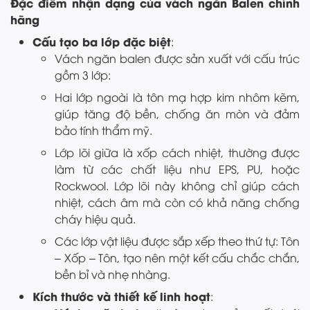
Đặc điểm nhận dạng của vách ngăn Balen chính
hãng
Cấu tạo ba lớp đặc biệt
:
Vách ngăn balen được sản xuất với cấu trúc
gồm 3 lớp:
Hai lớp ngoài là tôn mạ hợp kim nhôm kẽm,
giúp tăng độ bền, chống ăn mòn và đảm
bảo tính thẩm mỹ.
Lớp lõi giữa là xốp cách nhiệt, thường được
làm từ các chất liệu như EPS, PU, hoặc
Rockwool. Lớp lõi này không chỉ giúp cách
nhiệt, cách âm mà còn có khả năng chống
cháy hiệu quả.
Các lớp vật liệu được sắp xếp theo thứ tự: Tôn
– Xốp – Tôn, tạo nên một kết cấu chắc chắn,
bền bỉ và nhẹ nhàng.
Kích thước và thiết kế linh hoạt
: