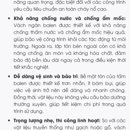
năng quan trọng, đặc biệt đối với các công trình
yêu cầu tiêu chuẩn an toàn cháy nổ cao.
Khả năng chống nước và chống ẩm mốc:
Vách ngăn balen được thiết kế với khả năng
chống thấm nước và chống ẩm mốc hiệu quả,
giúp bảo vệ công trình khỏi các tác động từ môi
trường. Ngoài ra, lớp tôn bên ngoài còn có khả
năng chống ăn mòn và kháng hóa chất, đảm
bảo độ bền lâu dài ngay cả trong điều kiện thời
tiết khắc nghiệt.
Dễ dàng vệ sinh và bảo trì
: Bề mặt tôn của tấm
balen được thiết kế trơn nhẵn, ít bám bụi, giúp
việc vệ sinh trở nên dễ dàng và nhanh chóng.
Đồng thời, vật liệu này không yêu cầu bảo dưỡng
thường xuyên, giúp tiết kiệm chi phí trong quá
trình sử dụng.
Trọng lượng nhẹ, thi công linh hoạt:
So với các
vật liệu truyền thống như gạch hoặc gỗ, vách