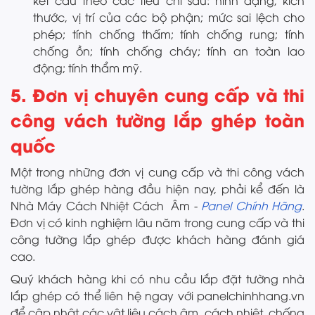
thước, vị trí của các bộ phận; mức sai lệch cho
phép; tính chống thấm; tính chống rung; tính
chống ồn; tính chống cháy; tính an toàn lao
động; tính thẩm mỹ.
5. Đơn vị chuyên cung cấp và thi
công vách tường lắp ghép toàn
quốc
Một trong những đơn vị cung cấp và thi công vách
tường lắp ghép hàng đầu hiện nay, phải kể đến là
Nhà Máy Cách Nhiệt Cách Âm -
Panel Chính Hãng
.
Đơn vị có kinh nghiệm lâu năm trong cung cấp và thi
công tường lắp ghép được khách hàng đánh giá
cao.
Quý khách hàng khi có nhu cầu lắp đặt tường nhà
lắp ghép có thể liên hệ ngay với panelchinhhang.vn
để cập nhật các vật liệu cách âm, cách nhiệt, chống