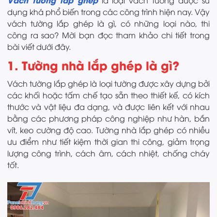
là loại vách tường được sử
dụng khá phổ biến trong các công trình hiện nay. Vậy
vách tường lắp ghép là gì, có những loại nào, thi
công ra sao? Mời bạn đọc tham khảo chi tiết trong
bài viết dưới đây.
1. Tường nhà lắp ghép là gì?
Vách tường lắp ghép là loại tường được xây dựng bởi
các khối hoặc tấm chế tạo sẵn theo thiết kế, có kích
thước và vật liệu đa dạng, và được liên kết với nhau
bằng các phương pháp công nghiệp như hàn, bắn
vít, keo cường độ cao. Tường nhà lắp ghép có nhiều
ưu điểm như tiết kiệm thời gian thi công, giảm trọng
lượng công trình, cách âm, cách nhiệt, chống cháy
tốt.