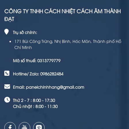
CÔNG TY TNHH CÁCH NHIỆT CÁCH ÂM THÀNH
ĐẠT
Trụ sở chính:
171 Bùi Công Trừng, Nhị Bình, Hóc Môn, Thành phố Hồ
Chí Minh
Mã số thuế: 0313779779
Hotline/ Zalo: 0986282484
Email: panelchinhhang@gmail.com
Thứ 2 - 7 : 8:00 - 17:30
Chủ nhật : 8:00 - 11:30