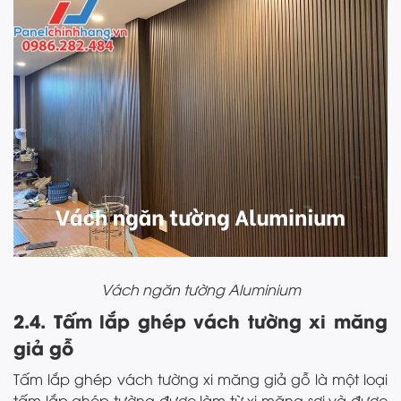
Vách ngăn tường Aluminium
2.4. Tấm lắp ghép vách tường xi măng
giả gỗ
Tấm lắp ghép vách tường xi măng giả gỗ là một loại
tấm lắp ghép tường được làm từ xi măng sợi và được