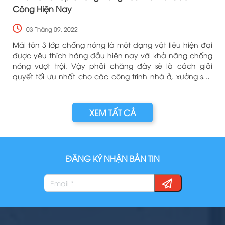
Công Hiện Nay
03 Tháng 09, 2022
y
Mái tôn 3 lớp chống nóng là một dạng vật liệu hiện đại
ể
được yêu thích hàng đầu hiện nay với khả năng chống
nóng vượt trội. Vậy phải chăng đây sẽ là cách giải
quyết tối ưu nhất cho các công trình nhà ở, xưởng sản
xuất, kho bãi.
XEM TẤT CẢ
ĐĂNG KÝ NHẬN BẢN TIN