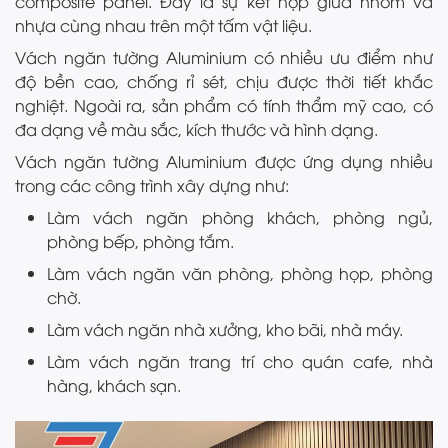
composite panel. Đây là sự kết hợp giữa nhôm và
nhựa cùng nhau trên một tấm vật liệu.
Vách ngăn tường Aluminium có nhiều ưu điểm như
độ bền cao, chống rỉ sét, chịu được thời tiết khắc
nghiệt. Ngoài ra, sản phẩm có tính thẩm mỹ cao, có
đa dạng về màu sắc, kích thước và hình dạng.
Vách ngăn tường Aluminium được ứng dụng nhiều
trong các công trình xây dựng như:
Làm vách ngăn phòng khách, phòng ngủ,
phòng bếp, phòng tắm.
Làm vách ngăn văn phòng, phòng họp, phòng
chờ.
Làm vách ngăn nhà xưởng, kho bãi, nhà máy.
Làm vách ngăn trang trí cho quán cafe, nhà
hàng, khách sạn.