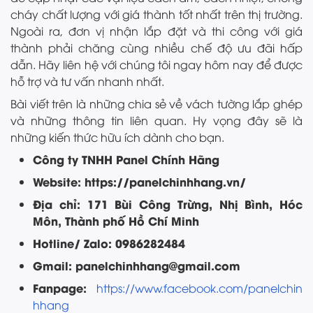
cháy chất lượng với giá thành tốt nhất trên thị trường.
Ngoài ra, đơn vị nhận lắp đặt và thi công với giá
thành phải chăng cùng nhiều chế độ ưu đãi hấp
dẫn. Hãy liên hệ với chúng tôi ngay hôm nay để được
hỗ trợ và tư vấn nhanh nhất.
Bài viết trên là những chia sẻ về vách tường lắp ghép
và những thông tin liên quan. Hy vọng đây sẽ là
những kiến thức hữu ích dành cho bạn.
Công ty TNHH Panel Chính Hãng
Website: https://panelchinhhang.vn/
Địa chỉ: 171 Bùi Công Trừng, Nhị Bình, Hóc
Môn, Thành phố Hồ Chí Minh
Hotline/ Zalo: 0986282484
Gmail: panelchinhhang@gmail.com
Fanpage:
https://www.facebook.com/panelchin
hhang