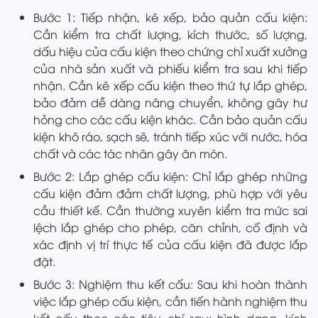
Bước 1: Tiếp nhận, kê xếp, bảo quản cấu kiện:
Cần kiểm tra chất lượng, kích thước, số lượng,
dấu hiệu của cấu kiện theo chứng chỉ xuất xưởng
của nhà sản xuất và phiếu kiểm tra sau khi tiếp
nhận. Cần kê xếp cấu kiện theo thứ tự lắp ghép,
bảo đảm dễ dàng nâng chuyển, không gây hư
hỏng cho các cấu kiện khác. Cần bảo quản cấu
kiện khô ráo, sạch sẽ, tránh tiếp xúc với nước, hóa
chất và các tác nhân gây ăn mòn.
Bước 2: Lắp ghép cấu kiện: Chỉ lắp ghép những
cấu kiện đảm đảm chất lượng, phù hợp với yêu
cầu thiết kế. Cần thường xuyên kiểm tra mức sai
lệch lắp ghép cho phép, căn chỉnh, cố định và
xác định vị trí thực tế của cấu kiện đã được lắp
đặt.
Bước 3: Nghiệm thu kết cấu: Sau khi hoàn thành
việc lắp ghép cấu kiện, cần tiến hành nghiệm thu
kết cấu theo các tiêu chí sau: hình dạng, kích