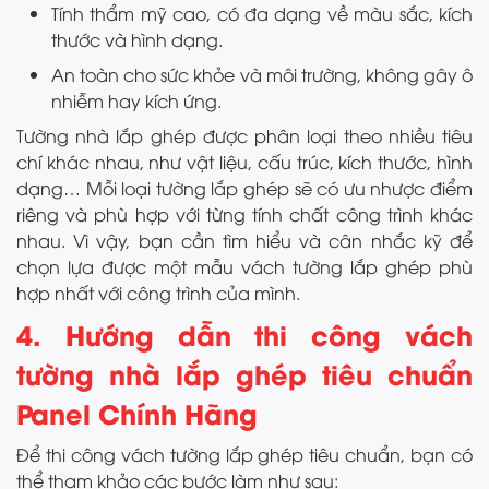
Tính thẩm mỹ cao, có đa dạng về màu sắc, kích
thước và hình dạng.
An toàn cho sức khỏe và môi trường, không gây ô
nhiễm hay kích ứng.
Tường nhà lắp ghép được phân loại theo nhiều tiêu
chí khác nhau, như vật liệu, cấu trúc, kích thước, hình
dạng… Mỗi loại tường lắp ghép sẽ có ưu nhược điểm
riêng và phù hợp với từng tính chất công trình khác
nhau. Vì vậy, bạn cần tìm hiểu và cân nhắc kỹ để
chọn lựa được một mẫu vách tường lắp ghép phù
hợp nhất với công trình của mình.
4. Hướng dẫn thi công vách
tường nhà lắp ghép tiêu chuẩn
Panel Chính Hãng
Để thi công vách tường lắp ghép tiêu chuẩn, bạn có
thể tham khảo các bước làm như sau: