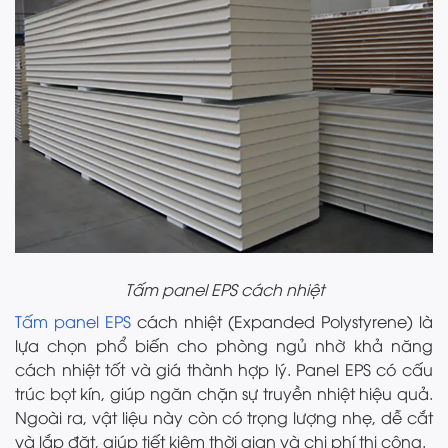
Tấm panel EPS cách nhiệt
Tấm panel EPS
cách nhiệt (Expanded Polystyrene) là
lựa chọn phổ biến cho phòng ngủ nhờ khả năng
cách nhiệt tốt và giá thành hợp lý. Panel EPS có cấu
trúc bọt kín, giúp ngăn chặn sự truyền nhiệt hiệu quả.
Ngoài ra, vật liệu này còn có trọng lượng nhẹ, dễ cắt
và lắp đặt, giúp tiết kiệm thời gian và chi phí thi công.