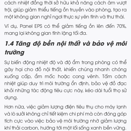
cách nhiệt đồng thời sở hữu khả năng cách âm vượt
trội, giúp giảm thiểu tiếng ồn truyền vào phòng, tạo ra
một không gian nghỉ ngơi thực sự yên tĩnh và thư thái.
Ví dụ, Panel EPS có thể giảm tiếng ồn lên đến 70%,
mang lại không gian tĩnh lặng tối đa.
1.4 Tăng độ bền nội thất và bảo vệ môi
trường
Sự biến động nhiệt độ và độ ẩm trong phòng có thể
gây hại cho đồ nội thất, khiến chúng nhanh chóng
xuống cấp, ẩm mốc hoặc cong vênh. Tấm cách
nhiệt giúp duy trì môi trường ổn định, bảo vệ đồ đạc
khỏi những tác động tiêu cực này, kéo dài tuổi thọ sử
dụng.
Hơn nữa, việc giảm lượng điện tiêu thụ cho máy lạnh
và lò sưởi không chỉ tiết kiệm chi phí mà còn đóng góp
tích cực vào việc bảo vệ môi trường nhờ giảm lượng
khí thải carbon, hướng tới một lối sống xanh bền vững.