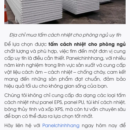
Địa chỉ mua tấm cách nhiệt cho phòng ngủ uy tín
tấm cách nhiệt cho phòng ngủ
Để lựa chọn được
chất lượng và phù hợp, việc tìm đến một đơn vị cung
cấp uy tín là điều cần thiết. Panelchinhhang, với nhiều
năm kinh nghiệm trong lĩnh vực sản xuất và cung cấp
vật liệu cách âm – cách nhiệt – chống cháy, cam kết
mang đến những sản phẩm đạt chuẩn, đảm bảo
hiệu quả tối ưu cho không gian sống của bạn.
Chúng tôi không chỉ cung cấp đa dạng các loại tấm
cách nhiệt như panel EPS, panel PU, túi khí cách nhiệt,
bông thủy tinh và xốp XPS, mà còn tư vấn chuyên sâu
để bạn có thể đưa ra lựa chọn tốt nhất.
Hãy liên hệ với
Panelchinhhang
ngay hôm nay để