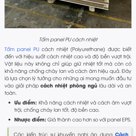
Tấm panel PU cách nhiệt
Tấm panel PU
cách nhiệt (Polyurethane) được biết
đến với hiệu suất cách nhiệt cao và độ bền vượt trội.
Vật liệu này không chỉ giúp giữ nhiệt tốt mà còn có
khả năng chống cháy lan và cách âm hiệu quả. Đây
là lựa chọn lý tưởng cho những ai mong muốn đầu tư
cách nhiệt phòng ngủ
vào giải pháp
lâu dài và an
toàn.
Ưu điểm:
Khả năng cách nhiệt và cách âm vượt
trội, chống cháy lan tốt, độ bền cao.
Nhược điểm:
Giá thành cao hơn so với panel EPS.
Cách
Các kiến trúc sư khuyến nghị áp dụng