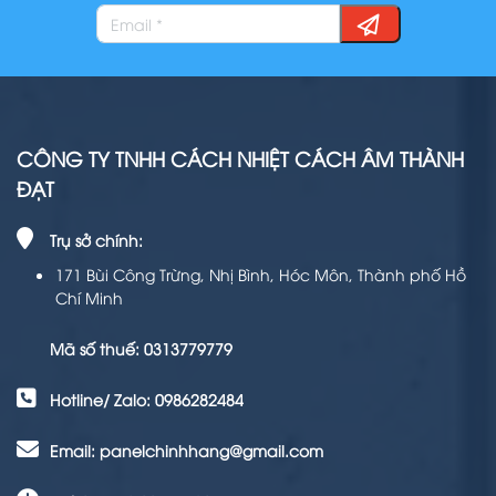
CÔNG TY TNHH CÁCH NHIỆT CÁCH ÂM THÀNH
ĐẠT
Trụ sở chính:
171 Bùi Công Trừng, Nhị Bình, Hóc Môn, Thành phố Hồ
Chí Minh
Mã số thuế: 0313779779
Hotline/ Zalo: 0986282484
Email: panelchinhhang@gmail.com