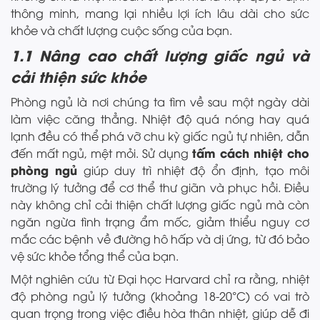
thông minh, mang lại nhiều lợi ích lâu dài cho sức
khỏe và chất lượng cuộc sống của bạn.
1.1 Nâng cao chất lượng giấc ngủ và
cải thiện sức khỏe
Phòng ngủ là nơi chúng ta tìm về sau một ngày dài
làm việc căng thẳng. Nhiệt độ quá nóng hay quá
lạnh đều có thể phá vỡ chu kỳ giấc ngủ tự nhiên, dẫn
tấm cách nhiệt cho
đến mất ngủ, mệt mỏi. Sử dụng
phòng ngủ
giúp duy trì nhiệt độ ổn định, tạo môi
trường lý tưởng để cơ thể thư giãn và phục hồi. Điều
này không chỉ cải thiện chất lượng giấc ngủ mà còn
ngăn ngừa tình trạng ẩm mốc, giảm thiểu nguy cơ
mắc các bệnh về đường hô hấp và dị ứng, từ đó bảo
vệ sức khỏe tổng thể của bạn.
Một nghiên cứu từ Đại học Harvard chỉ ra rằng, nhiệt
độ phòng ngủ lý tưởng (khoảng 18-20°C) có vai trò
quan trọng trong việc điều hòa thân nhiệt, giúp dễ đi