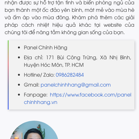
nhận được sự hỗ trợ tận tình và biến phòng ngủ của
bạn thành một ốc đảo yên bình, mát mẻ vào mùa hè
và ấm áp vào mùa đông. Khám phá thêm các giải
pháp cách nhiệt hiệu quả khác tại website của
chúng tôi để nâng tầm không gian sống của bạn.
Panel Chính Hãng
Địa chỉ: 171 Bùi Công Trừng, Xã Nhị Bình,
Huyện Hóc Môn, TP. HCM
Hotline/ Zalo:
0986282484
Gmail:
panelchinhhang@gmail.com
Fanpage:
https://www.facebook.com/panel
chinhhang.vn