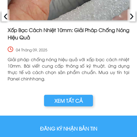
‹
›
Xốp Bạc Cách Nhiệt 10mm: Giải Pháp Chống Nóng
Hiệu Quả
04 Tháng 09, 2025
p
Giải pháp chống nóng hiệu quả với xốp bạc cách nhiệt
,
10mm. Bài viết cung cấp thông số kỹ thuật, ứng dụng
i
thực tế và cách chọn sản phẩm chuẩn. Mua uy tín tại
Panel chinhhang.
XEM TẤT CẢ
ĐĂNG KÝ NHẬN BẢN TIN