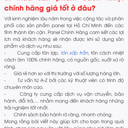
chính hãng giá tốt ở đâu?
Với kinh nghiệm lâu năm trong việc cộng tác và phân
phối các sản phẩm panel tại Hồ Chí Minh đến các
tỉnh thành lân cận. Panel Chính Hãng cam kết các lợi
ích mà khách hàng sẽ nhận được khi sử dụng sản
phẩm và dịch vụ như sau:
- Cung cấp tôn lợp,
tôn xốp trần
, tôn cách nhiệt
cách âm 100% chính hãng, có nguồn gốc, xuất xứ rõ
ràng.
- Giá rẻ hơn so với thị trường với số lượng hàng lớn.
- Tư vấn từ A-Z bởi các kỹ thuật viên có trình độ
chuyên môn cao.
- Công ty cung cấp dịch vụ vận chuyển, bảo
hành, đổi trả,… nhằm mang đến khách hàng những
trải nghiệm tốt nhất.
- Chính sách bảo hành rõ ràng, nhanh chóng.
Mong rằng bài viết này giúp ích cho bạn trong quá
trình chọn lựa nguyên vật liệu cũng như giá làm mái