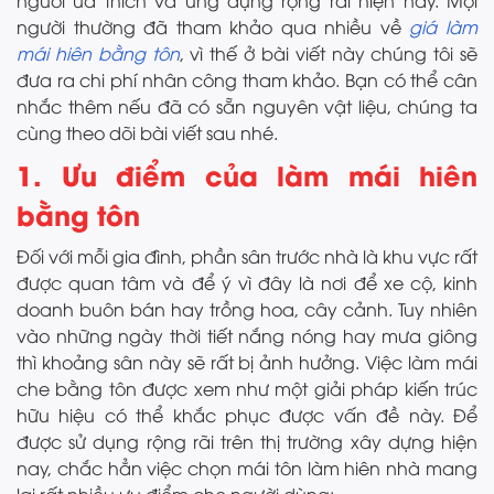
người ưa thích và ứng dụng rộng rãi hiện nay. Mọi
người thường đã tham khảo qua nhiều về
giá làm
mái hiên bằng tôn
, vì thế ở bài viết này chúng tôi sẽ
đưa ra chi phí nhân công tham khảo. Bạn có thể cân
nhắc thêm nếu đã có sẵn nguyên vật liệu, chúng ta
cùng theo dõi bài viết sau nhé.
1. Ưu điểm của làm mái hiên
bằng tôn
Đối với mỗi gia đình, phần sân trước nhà là khu vực rất
được quan tâm và để ý vì đây là nơi để xe cộ, kinh
doanh buôn bán hay trồng hoa, cây cảnh. Tuy nhiên
vào những ngày thời tiết nắng nóng hay mưa giông
thì khoảng sân này sẽ rất bị ảnh hưởng. Việc làm mái
che bằng tôn được xem như một giải pháp kiến trúc
hữu hiệu có thể khắc phục được vấn đề này. Để
được sử dụng rộng rãi trên thị trường xây dựng hiện
nay, chắc hẳn việc chọn mái tôn làm hiên nhà mang