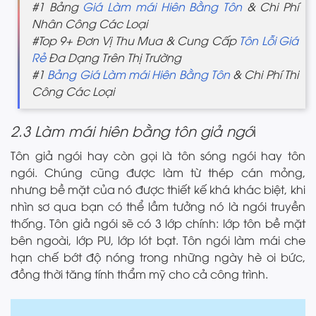
#1 Bảng
Giá Làm mái Hiên Bằng Tôn
& Chi Phí
Nhân Công Các Loại
#Top 9+ Đơn Vị Thu Mua & Cung Cấp
Tôn Lỗi Giá
Rẻ
Đa Dạng Trên Thị Trường
#1
Bảng Giá Làm mái Hiên Bằng Tôn
& Chi Phí Thi
Công Các Loại
2.3 Làm mái hiên bằng tôn giả ngó
i
Tôn giả ngói hay còn gọi là tôn sóng ngói hay tôn
ngói. Chúng cũng được làm từ thép cán mỏng,
nhưng bề mặt của nó được thiết kế khá khác biệt, khi
nhìn sơ qua bạn có thể lầm tưởng nó là ngói truyền
thống. Tôn giả ngói sẽ có 3 lớp chính: lớp tôn bề mặt
bên ngoài, lớp PU, lớp lót bạt. Tôn ngói làm mái che
hạn chế bớt độ nóng trong những ngày hè oi bức,
đồng thời tăng tính thẩm mỹ cho cả công trình.