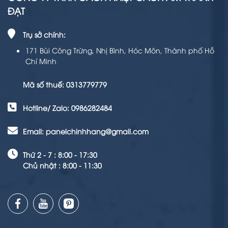
ĐẠT
Trụ sở chính:
171 Bùi Công Trừng, Nhị Bình, Hóc Môn, Thành phố Hồ
Chí Minh
Mã số thuế: 0313779779
Hotline/ Zalo: 0986282484
Email: panelchinhhang@gmail.com
Thứ 2 - 7 : 8:00 - 17:30
Chủ nhật : 8:00 - 11:30