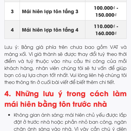
100.000₫ -
3
Mái hiên lợp tôn tầng 3
150.000₫
110.000₫ -
4
Mái hiên lợp tôn tầng 4
160.000₫
Lưu ý: Bảng giá phía trên chưa bao gồm VAT và
máng xối. Vì giá thành sẽ được thay đổi tuỳ theo thời
điểm và tuỳ thuộc vào nhu cầu thi công của mỗi
khách hàng, nhân viên chúng tôi sẽ tư vấn để giúp
bạn có sự lựa chọn tốt nhất. Vui lòng liên hệ chúng tôi
theo thông tin ở cuối bài viết để biết thêm chi tiết.
4. Những lưu ý trong cách làm
mái hiên bằng tôn trước nhà
Không gian ánh sáng: mái hiên chủ yếu được lắp
đặt ở trước nhà hoặc phần nhỏ ban công, ngăn
chặn ánh sáng vào nhà. Vì vậy cần chú ý diện