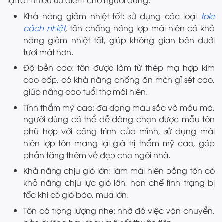
lại rất nhiều ưu điểm cho người dùng:
Khả năng giảm nhiệt tốt: sử dụng các loại
tole
cách nhiệt
, tôn chống nóng lợp mái hiên có khả
năng giảm nhiệt tốt, giúp không gian bên dưới
tươi mát hơn.
Độ bền cao: tôn được làm từ thép mạ hợp kim
cao cấp, có khả năng chống ăn mòn gỉ sét cao,
giúp nâng cao tuổi thọ mái hiên.
Tính thẩm mỹ cao: đa dạng màu sắc và mẫu mã,
người dùng có thể dễ dàng chọn được mẫu tôn
phù hợp với công trình của mình, sử dụng mái
hiên lợp tôn mang lại giá trị thẩm mỹ cao, góp
phần tăng thêm vẻ đẹp cho ngôi nhà.
Khả năng chịu gió lớn: làm mái hiên bằng tôn có
khả năng chịu lực gió lớn, hạn chế tình trạng bị
tốc khi có gió bão, mưa lớn.
Tôn có trọng lượng nhẹ: nhờ đó việc vận chuyển,