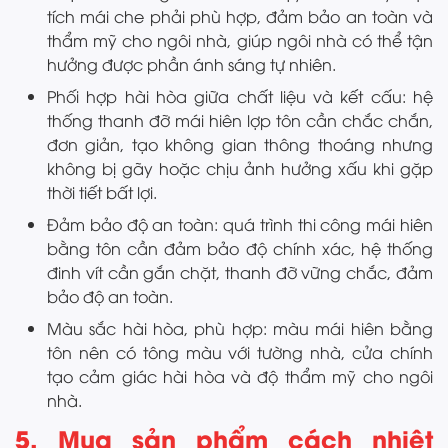
tích mái che phải phù hợp, đảm bảo an toàn và
thẩm mỹ cho ngôi nhà, giúp ngôi nhà có thể tận
hưởng được phần ánh sáng tự nhiên.
Phối hợp hài hòa giữa chất liệu và kết cấu: hệ
thống thanh đỡ mái hiên lợp tôn cần chắc chắn,
đơn giản, tạo không gian thông thoáng nhưng
không bị gãy hoặc chịu ảnh hưởng xấu khi gặp
thời tiết bất lợi.
Đảm bảo độ an toàn: quá trình thi công mái hiên
bằng tôn cần đảm bảo độ chính xác, hệ thống
đinh vít cần gắn chặt, thanh đỡ vững chắc, đảm
bảo độ an toàn.
Màu sắc hài hòa, phù hợp: màu mái hiên bằng
tôn nên có tông màu với tường nhà, cửa chính
tạo cảm giác hài hòa và độ thẩm mỹ cho ngôi
nhà.
5. Mua sản phẩm cách nhiệt