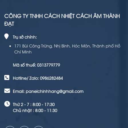
CÔNG TY TNHH CÁCH NHIỆT CÁCH ÂM THÀNH
ĐẠT
Trụ sở chính:
171 Bùi Công Trừng, Nhị Bình, Hóc Môn, Thành phố Hồ
Chí Minh
Mã số thuế: 0313779779
Hotline/ Zalo: 0986282484
Email: panelchinhhang@gmail.com
Thứ 2 - 7 : 8:00 - 17:30
Chủ nhật : 8:00 - 11:30