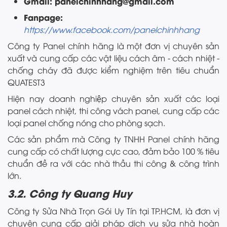
Gmail: panelchinhhang@gmail.com
Fanpage:
https://www.facebook.com/panelchinhhang
Công ty Panel chính hãng là một đơn vị chuyên sản
xuất và cung cấp các vật liệu cách âm - cách nhiệt -
chống cháy đã được kiểm nghiệm trên tiêu chuẩn
QUATEST3
Hiện nay doanh nghiệp chuyên sản xuất các loại
panel cách nhiệt, thi công vách panel, cung cấp các
loại panel chống nóng cho phòng sạch.
Các sản phẩm mà Công ty TNHH Panel chính hãng
cung cấp có chất lượng cực cao, đảm bảo 100 % tiêu
chuẩn đề ra với các nhà thầu thi công & công trình
lớn.
3.2. Công ty Quang Huy
Công ty Sửa Nhà Trọn Gói Uy Tín tại TP.HCM, là đơn vị
chuyên cung cấp giải pháp dịch vụ sửa nhà hoàn