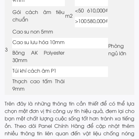
<50
610,000₫
Gói cách âm tiêu
m2
chuẩn
>100
580,000₫
Cao su non 5mm
Cao su lưu hóa 10mm
Phòng
3
Bông AK Polyester
ngủ lớn
30mm
Túi khí cách âm P1
Thạch cao tấm Thái
9mm
Trên đây là những thông tin cần thiết để có thể lựa
chọn một đơn vị thi công uy tín hiệu quả, đem lại cho
bạn một chất lượng cuộc sống tốt hơn tránh xa tiếng
ồn. Theo dõi Panel Chính Hãng để cập nhật thêm
nhiều thông tin liên quan đến vật liệu chống nóng