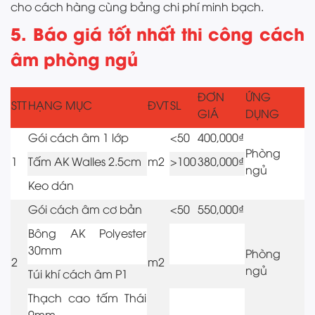
cho cách hàng cùng bảng chi phí minh bạch.
5. Báo giá tốt nhất thi công cách
âm phòng ngủ
ĐƠN
ỨNG
STT
HẠNG MỤC
ĐVT
SL
GIÁ
DỤNG
Gói cách âm 1 lớp
<50
400,000₫
Phòng
1
Tấm AK Walles 2.5cm
m2
>100
380,000₫
ngủ
Keo dán
Gói cách âm cơ bản
<50
550,000₫
Bông AK Polyester
30mm
Phòng
2
m2
ngủ
Túi khí cách âm P1
Thạch cao tấm Thái
9mm