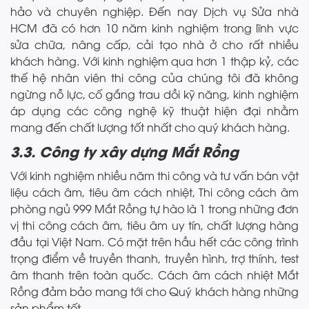
hảo và chuyên nghiệp. Đến nay Dịch vụ Sửa nhà
HCM đã có hơn 10 năm kinh nghiệm trong lĩnh vực
sửa chữa, nâng cấp, cải tạo nhà ở cho rất nhiều
khách hàng. Với kinh nghiệm qua hơn 1 thập kỷ, các
thế hệ nhân viên thi công của chúng tôi đã không
ngừng nỗ lực, cố gắng trau dồi kỹ năng, kinh nghiệm
áp dụng các công nghệ kỹ thuật hiện đại nhằm
mang đến chất lượng tốt nhất cho quý khách hàng.
3.3. Công ty xây dựng Mắt Rồng
Với kinh nghiệm nhiều năm thi công và tư vấn bán vật
liệu cách âm, tiêu âm cách nhiệt, Thi công cách âm
phòng ngủ 999 Mắt Rồng tự hào là 1 trong những đơn
vị thi công cách âm, tiêu âm uy tín, chất lượng hàng
đầu tại Việt Nam. Có mặt trên hầu hết các công trình
trọng điểm về truyền thanh, truyền hình, trợ thính, test
âm thanh trên toàn quốc. Cách âm cách nhiệt Mắt
Rồng đảm bảo mang tới cho Quý khách hàng những
sản phẩm tốt.