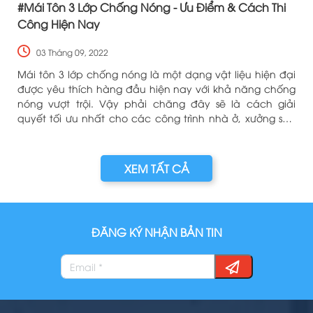
#Mái Tôn 3 Lớp Chống Nóng - Ưu Điểm & Cách Thi
Công Hiện Nay
03 Tháng 09, 2022
y
Mái tôn 3 lớp chống nóng là một dạng vật liệu hiện đại
ể
được yêu thích hàng đầu hiện nay với khả năng chống
nóng vượt trội. Vậy phải chăng đây sẽ là cách giải
quyết tối ưu nhất cho các công trình nhà ở, xưởng sản
xuất, kho bãi.
XEM TẤT CẢ
ĐĂNG KÝ NHẬN BẢN TIN