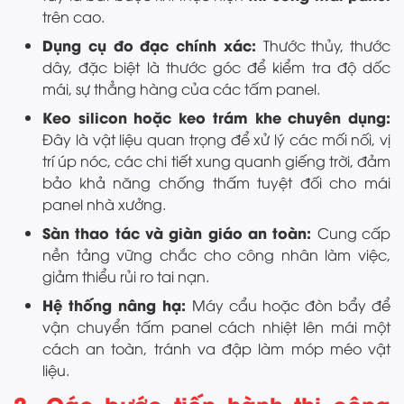
trên cao.
Dụng cụ đo đạc chính xác:
Thước thủy, thước
dây, đặc biệt là thước góc để kiểm tra độ dốc
mái, sự thẳng hàng của các tấm panel.
Keo silicon hoặc keo trám khe chuyên dụng:
Đây là vật liệu quan trọng để xử lý các mối nối, vị
trí úp nóc, các chi tiết xung quanh giếng trời, đảm
bảo khả năng chống thấm tuyệt đối cho mái
panel nhà xưởng.
Sàn thao tác và giàn giáo an toàn:
Cung cấp
nền tảng vững chắc cho công nhân làm việc,
giảm thiểu rủi ro tai nạn.
Hệ thống nâng hạ:
Máy cẩu hoặc đòn bẩy để
vận chuyển tấm panel cách nhiệt lên mái một
cách an toàn, tránh va đập làm móp méo vật
liệu.
2. Các bước tiến hành thi công