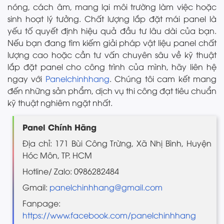
nóng, cách âm, mang lại môi trường làm việc hoặc
sinh hoạt lý tưởng. Chất lượng lắp đặt mái panel là
yếu tố quyết định hiệu quả đầu tư lâu dài của bạn.
Nếu bạn đang tìm kiếm giải pháp vật liệu panel chất
lượng cao hoặc cần tư vấn chuyên sâu về kỹ thuật
lắp đặt panel cho công trình của mình, hãy liên hệ
ngay với
Panelchinhhang
. Chúng tôi cam kết mang
đến những sản phẩm, dịch vụ thi công đạt tiêu chuẩn
kỹ thuật nghiêm ngặt nhất.
Panel Chính Hãng
Địa chỉ: 171 Bùi Công Trừng, Xã Nhị Bình, Huyện
Hóc Môn, TP. HCM
Hotline/ Zalo: 0986282484
Gmail:
panelchinhhang@gmail.com
Fanpage:
https://www.facebook.com/panelchinhhang