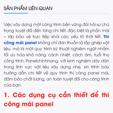
SẢN PHẨM LIÊN QUAN
Việc xây dựng một công trình bền vững đòi hỏi sự chú
trọng tuyệt đối đến từng chi tiết, đặc biệt là phần mái
Thi
– lớp bảo vệ trực tiếp khỏi các yếu tố thời tiết.
công mái panel
không chỉ đơn thuần là lắp ghép vật
liệu, mà là một quy trình kỹ thuật nghiêm ngặt nhằm
tối ưu hóa khả năng cách nhiệt, cách âm, tuổi thọ
công trình. Panelchinhhang, với kinh nghiệm dày dặn
trong lĩnh vực vật liệu xây dựng nhẹ, xin trình bày
hướng dẫn chi tiết về quy trình thi công panel mái,
đảm bảo chất lượng, an toàn tuyệt đối cho công trình
của bạn.
1. Các dụng cụ cần thiết để thi
công mái panel