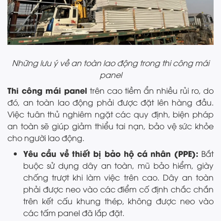
Những lưu ý về an toàn lao động trong thi công mái
panel
Thi công mái panel
trên cao tiềm ẩn nhiều rủi ro, do
đó, an toàn lao động phải được đặt lên hàng đầu.
Việc tuân thủ nghiêm ngặt các quy định, biện pháp
an toàn sẽ giúp giảm thiểu tai nạn, bảo vệ sức khỏe
cho người lao động.
Yêu cầu về thiết bị bảo hộ cá nhân (PPE):
Bắt
buộc sử dụng dây an toàn, mũ bảo hiểm, giày
chống trượt khi làm việc trên cao. Dây an toàn
phải được neo vào các điểm cố định chắc chắn
trên kết cấu khung thép, không được neo vào
các tấm panel đã lắp đặt.