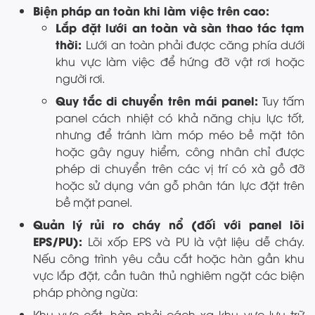
Biện pháp an toàn khi làm việc trên cao:
Lắp đặt lưới an toàn và sàn thao tác tạm
thời:
Lưới an toàn phải được căng phía dưới
khu vực làm việc để hứng đỡ vật rơi hoặc
người rơi.
Quy tắc di chuyển trên mái panel:
Tuy tấm
panel cách nhiệt có khả năng chịu lực tốt,
nhưng để tránh làm móp méo bề mặt tôn
hoặc gây nguy hiểm, công nhân chỉ được
phép di chuyển trên các vị trí có xà gồ đỡ
hoặc sử dụng ván gỗ phân tán lực đặt trên
bề mặt panel.
Quản lý rủi ro cháy nổ (đối với panel lõi
EPS/PU):
Lõi xốp EPS và PU là vật liệu dễ cháy.
Nếu công trình yêu cầu cắt hoặc hàn gần khu
vực lắp đặt, cần tuân thủ nghiêm ngặt các biện
pháp phòng ngừa:
Khu vực cắt, hàn phải cách xa khu vực lưu trữ