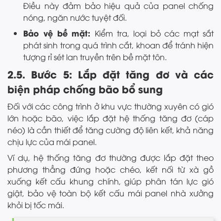
Điều này đảm bảo hiệu quả của panel chống
nóng, ngăn nước tuyệt đối.
Bảo vệ bề mặt:
Kiểm tra, loại bỏ các mạt sắt
phát sinh trong quá trình cắt, khoan để tránh hiện
tượng rỉ sét lan truyền trên bề mặt tôn.
2.5. Bước 5: Lắp đặt tăng đơ và các
biện pháp chống bão bổ sung
Đối với các công trình ở khu vực thường xuyên có gió
lớn hoặc bão, việc lắp đặt hệ thống tăng đơ (cáp
néo) là cần thiết để tăng cường độ liên kết, khả năng
chịu lực của mái panel.
Ví dụ, hệ thống tăng đơ thường được lắp đặt theo
phương thẳng đứng hoặc chéo, kết nối từ xà gồ
xuống kết cấu khung chính, giúp phân tán lực gió
giật, bảo vệ toàn bộ kết cấu mái panel nhà xưởng
khỏi bị tốc mái.