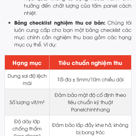
hưởng đến chất lượng của tấm panel cách
nhiệt.
Bảng checklist nghiệm thu cơ bản:
Chúng tôi
luôn cung cấp cho bạn một bảng checklist các
mục chính cần nghiệm thu bao gồm các hạng
mục cụ thể. Ví dụ:
Hạng mục
Tiêu chuẩn nghiệm thu
Dung sai độ lệch
Tối đa ± 5mm/10m chiều dài
mái
Đảm bảo mật độ cố định theo
Số lượng vít/m²
tiêu chuẩn kỹ thuật
Panelchinhhang
Độ dày lớp
Đảm bảo lấp đầy khe hở, không
chống thấm
bị bong tróc
(keo silicon)