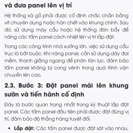
và đưa panel lên vị trí
Hệ thống xà gồ phải được cố định chắc chắn bằng
vít chuyên dụng hoặc hàn chết vào khung chính. Sau
đó, sử dụng máy cẩu hoặc hệ thống đòn bẩy để
nâng các tấm panel cách nhiệt lên vị trí lắp đặt.
Trong các công trình nhà xưởng lớn, việc sử dụng cẩu
trục là bắt buộc. Khi nâng panel, cần sử dụng dây đai
mềm, thanh giằng ngang để phân tán lực, đảm bảo
tấm panel không bị cong vênh trong quá trình vận
chuyển lên cao.
2.3. Bước 3: Đặt panel mái lên khung
sườn và tiến hành cố định
Đây là bước quan trọng nhất trong kỹ thuật lắp đặt
panel. Các tấm panel đầu tiên phải được đặt đúng vị
trí, đảm bảo độ thẳng hàng tuyệt đối.
Lắp đặt:
Các tấm panel được đặt sát vào nhau,