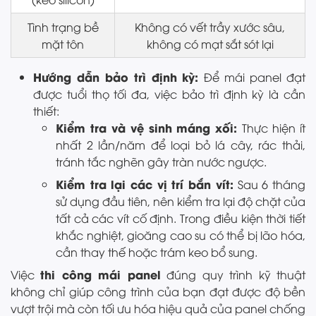
Tình trạng bề
Không có vết trầy xước sâu,
mặt tôn
không có mạt sắt sót lại
Hướng dẫn bảo trì định kỳ:
Để mái panel đạt
được tuổi thọ tối đa, việc bảo trì định kỳ là cần
thiết:
Kiểm tra và vệ sinh máng xối:
Thực hiện ít
nhất 2 lần/năm để loại bỏ lá cây, rác thải,
tránh tắc nghẽn gây tràn nước ngược.
Kiểm tra lại các vị trí bắn vít:
Sau 6 tháng
sử dụng đầu tiên, nên kiểm tra lại độ chặt của
tất cả các vít cố định. Trong điều kiện thời tiết
khắc nghiệt, gioăng cao su có thể bị lão hóa,
cần thay thế hoặc trám keo bổ sung.
thi công mái panel
Việc
đúng quy trình kỹ thuật
không chỉ giúp công trình của bạn đạt được độ bền
vượt trội mà còn tối ưu hóa hiệu quả của panel chống