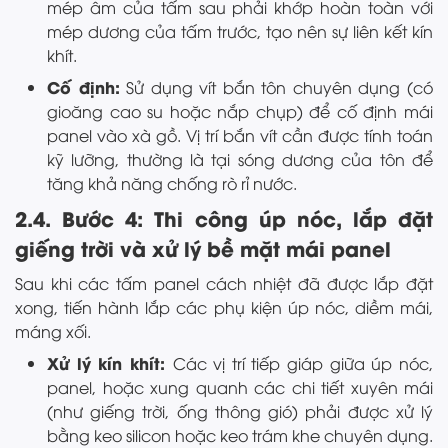
mép âm của tấm sau phải khớp hoàn toàn với
mép dương của tấm trước, tạo nên sự liên kết kín
khít.
Cố định:
Sử dụng vít bắn tôn chuyên dụng (có
gioăng cao su hoặc nắp chụp) để cố định mái
panel vào xà gồ. Vị trí bắn vít cần được tính toán
kỹ lưỡng, thường là tại sóng dương của tôn để
tăng khả năng chống rò rỉ nước.
2.4. Bước 4: Thi công úp nóc, lắp đặt
giếng trời và xử lý bề mặt mái panel
Sau khi các tấm panel cách nhiệt đã được lắp đặt
xong, tiến hành lắp các phụ kiện úp nóc, diềm mái,
máng xối.
Xử lý kín khít:
Các vị trí tiếp giáp giữa úp nóc,
panel, hoặc xung quanh các chi tiết xuyên mái
(như giếng trời, ống thông gió) phải được xử lý
bằng keo silicon hoặc keo trám khe chuyên dụng.