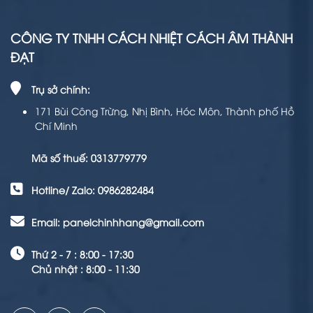
CÔNG TY TNHH CÁCH NHIỆT CÁCH ÂM THÀNH
ĐẠT
Trụ sở chính:
171 Bùi Công Trừng, Nhị Bình, Hóc Môn, Thành phố Hồ
Chí Minh
Mã số thuế: 0313779779
Hotline/ Zalo: 0986282484
Email: panelchinhhang@gmail.com
Thứ 2 - 7 : 8:00 - 17:30
Chủ nhật : 8:00 - 11:30