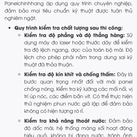
Panelchinhhang áp dụng quy trình chuyên nghiệp,
đảm bảo mọi tiêu chuẩn kỹ thuật được tuân thủ
nghiêm ngặt.
Quy trình kiểm tra chất lượng sau thi công:
Kiểm tra độ phẳng và độ thẳng hàng:
Sử
dụng máy đo laser hoặc thước dây để kiểm
tra độ lệch ngang, dọc của toàn bộ mái. Độ
lệch cho phép phải nằm trong dung sai kỹ
thuật đã thỏa thuận.
Kiểm tra độ kín khít và chống thấm:
Đây là
bước quan trọng nhất đối với mái panel
chống nóng. Kiểm tra kỹ lưỡng các mối nối, vị
trí úp nóc, các điểm bắn vít. Có thể thực hiện
thử nghiệm phun nước giả lập để đảm bảo
không có hiện tượng rò rỉ.
Kiểm tra khả năng thoát nước:
Đảm bảo
độ dốc mái, hệ thống máng xối hoạt động
hiệu quả, không bị đọng nước, tránh ảnh