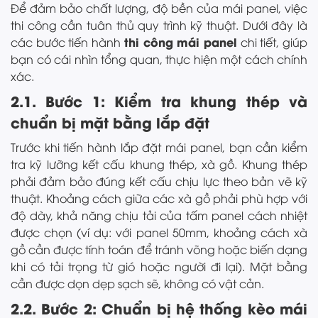
Để đảm bảo chất lượng, độ bền của mái panel, việc
thi công cần tuân thủ quy trình kỹ thuật. Dưới đây là
thi công mái panel
các bước tiến hành
chi tiết, giúp
bạn có cái nhìn tổng quan, thực hiện một cách chính
xác.
2.1. Bước 1: Kiểm tra khung thép và
chuẩn bị mặt bằng lắp đặt
Trước khi tiến hành lắp đặt mái panel, bạn cần kiểm
tra kỹ lưỡng kết cấu khung thép, xà gồ. Khung thép
phải đảm bảo đúng kết cấu chịu lực theo bản vẽ kỹ
thuật. Khoảng cách giữa các xà gồ phải phù hợp với
độ dày, khả năng chịu tải của tấm panel cách nhiệt
được chọn (ví dụ: với panel 50mm, khoảng cách xà
gồ cần được tính toán để tránh võng hoặc biến dạng
khi có tải trọng từ gió hoặc người đi lại). Mặt bằng
cần được dọn dẹp sạch sẽ, không có vật cản.
2.2. Bước 2: Chuẩn bị hệ thống kèo mái