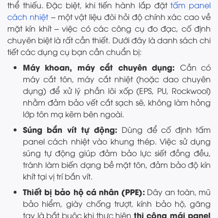
thể thiếu. Đặc biệt, khi tiến hành lắp đặt
tấm panel
cách nhiệt
– một vật liệu đòi hỏi độ chính xác cao về
mặt kín khít – việc có các công cụ đo đạc, cố định
chuyên biệt là rất cần thiết. Dưới đây là danh sách chi
tiết các dụng cụ bạn cần chuẩn bị:
Máy khoan, máy cắt chuyên dụng:
Cần có
máy cắt tôn, máy cắt nhiệt (hoặc dao chuyên
dụng) để xử lý phần lõi xốp (EPS, PU, Rockwool)
nhằm đảm bảo vết cắt sạch sẽ, không làm hỏng
lớp tôn mạ kẽm bên ngoài.
Súng bắn vít tự động:
Dùng để cố định tấm
panel cách nhiệt vào khung thép. Việc sử dụng
súng tự động giúp đảm bảo lực siết đồng đều,
tránh làm biến dạng bề mặt tôn, đảm bảo độ kín
khít tại vị trí bắn vít.
Thiết bị bảo hộ cá nhân (PPE):
Dây an toàn, mũ
bảo hiểm, giày chống trượt, kính bảo hộ, găng
thi công mái panel
tay là bắt buộc khi thực hiện