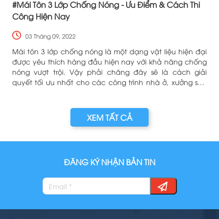
#Mái Tôn 3 Lớp Chống Nóng - Ưu Điểm & Cách Thi
Công Hiện Nay
03 Tháng 09, 2022
y
Mái tôn 3 lớp chống nóng là một dạng vật liệu hiện đại
ể
được yêu thích hàng đầu hiện nay với khả năng chống
nóng vượt trội. Vậy phải chăng đây sẽ là cách giải
quyết tối ưu nhất cho các công trình nhà ở, xưởng sản
xuất, kho bãi.
XEM TẤT CẢ
ĐĂNG KÝ NHẬN BẢN TIN