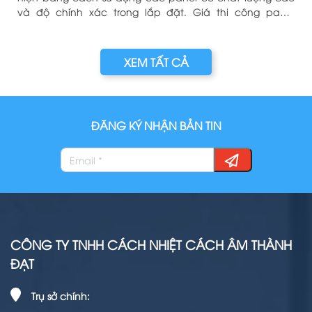
và độ chính xác trong lắp đặt. Giá thi công panel
phòng sạch, cửa panel và panel phòng sạch là những
yếu tố được tính toán cẩn thận để đảm bảo tiết kiệm
chi phí và tăng tính hiệu quả của quá trình thi công.
XEM TẤT CẢ
ĐĂNG KÝ NHẬN BẢN TIN
CÔNG TY TNHH CÁCH NHIỆT CÁCH ÂM THÀNH
ĐẠT
Trụ sở chính: