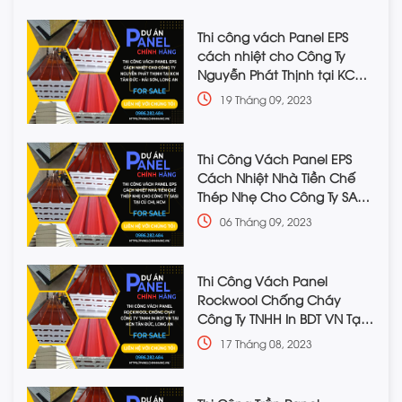
Thi công vách Panel EPS
cách nhiệt cho Công Ty
Nguyễn Phát Thịnh tại KCN
Tân Đức-Hải Sơn, Đức Hoà,
19 Tháng 09, 2023
Long An
Thi Công Vách Panel EPS
Cách Nhiệt Nhà Tiền Chế
Thép Nhẹ Cho Công Ty SASI
Tại Củ Chi, HCM
06 Tháng 09, 2023
Thi Công Vách Panel
Rockwool Chống Cháy
Công Ty TNHH In BDT VN Tại
KCN Tâm Đức, Long An
17 Tháng 08, 2023