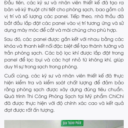
Đầu tiên, các kỹ sư và nhân viên thiết kế đã tạo ra
bản vẽ kỹ thuật chi tiết cho phòng sạch, bao gồm cả
vị trí và số lượng các panel. Tiếp theo, nhà thầu đã
bắt đầu lắp đặt các panel vào vị trí tương ứng và sử
dụng máy móc để cắt và mài chúng cho phù hợp.
Sau đó, các panel được gắn kết với nhau bằng các
khóa và thanh kết nối đặc biệt để tạo thành tường và
trần phòng sạch. Các bộ lọc khí được lắp đặt trong
panel để lọc bụi và các hạt nhỏ từ không khí, giúp
duy trì sự trong sạch trong phòng.
Cuối cùng, các kỹ sư và nhân viên thiết kế đã thực
hiện kiểm tra và kiểm soát chất lượng để đảm bảo
rằng phòng sạch được xây dựng đúng tiêu chuẩn.
Quá trình Thi Công Phòng Sạch tại Mỹ phẩm ChiChi
đã được thực hiện với độ chính xác cao và kết quả
đạt được rất ấn tượng.