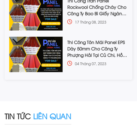
Thi Công Trần Panel
Rockwool Chống Cháy Cho
Công Ty Bao Bì Giấy Ngành
Thực Phẩm Và Đồ Uống
17 Tháng 08, 2023
Huhtamaki (Việt Nam) Tại
Thuận An, Bình Dương
Thi Công Tôn Mái Panel EPS
Dày 50mm Cho Công Ty
Phượng Hải Tại Củ Chi, Hồ
Chí Minh
04 Tháng 07, 2023
TIN TỨC
LIÊN QUAN