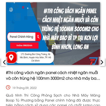
‹
›
#Thi công vách ngăn panel cách nhiệt ngăn muỗi
và côn trùng hệ 100mm 3000m2 cho nhà máy bao
bì TP tại KCN Lợi Bình Nhơn, Long An
19 Tháng 09, 2022
y
Quá trình Thi Công Phòng Sạch cho Nhà Máy Màng
p
Boop Tú Phương bằng Panel chính hãng đã được thực
h
hiện bằng cách sử dụng các panel có chất lượng cao