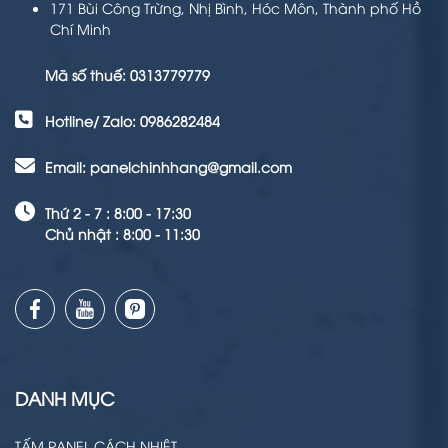
171 Bùi Công Trừng, Nhị Bình, Hóc Môn, Thành phố Hồ
Chí Minh
Mã số thuế: 0313779779
Hotline/ Zalo: 0986282484
Email: panelchinhhang@gmail.com
Thứ 2 - 7 : 8:00 - 17:30
Chủ nhật : 8:00 - 11:30
DANH MỤC
TẤM PANEL CÁCH NHIỆT