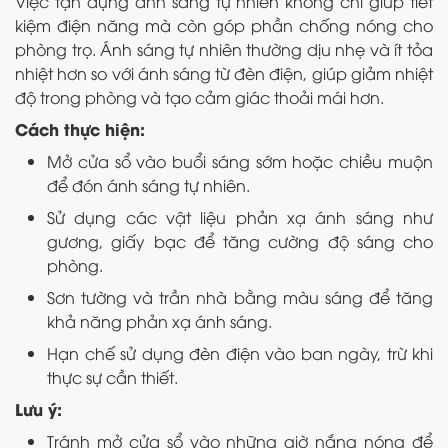
Việc tận dụng ánh sáng tự nhiên không chỉ giúp tiết
kiệm điện năng mà còn góp phần chống nóng cho
phòng trọ. Ánh sáng tự nhiên thường dịu nhẹ và ít tỏa
nhiệt hơn so với ánh sáng từ đèn điện, giúp giảm nhiệt
độ trong phòng và tạo cảm giác thoải mái hơn.
Cách thực hiện:
Mở cửa sổ vào buổi sáng sớm hoặc chiều muộn
để đón ánh sáng tự nhiên.
Sử dụng các vật liệu phản xạ ánh sáng như
gương, giấy bạc để tăng cường độ sáng cho
phòng.
Sơn tường và trần nhà bằng màu sáng để tăng
khả năng phản xạ ánh sáng.
Hạn chế sử dụng đèn điện vào ban ngày, trừ khi
thực sự cần thiết.
Lưu ý:
Tránh mở cửa sổ vào những giờ nắng nóng để