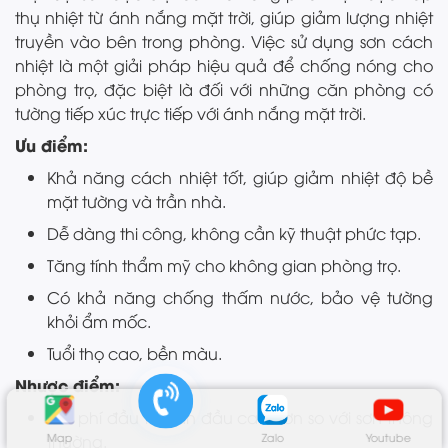
thụ nhiệt từ ánh nắng mặt trời, giúp giảm lượng nhiệt
truyền vào bên trong phòng. Việc sử dụng sơn cách
nhiệt là một giải pháp hiệu quả để chống nóng cho
phòng trọ, đặc biệt là đối với những căn phòng có
tường tiếp xúc trực tiếp với ánh nắng mặt trời.
Ưu điểm:
Khả năng cách nhiệt tốt, giúp giảm nhiệt độ bề
mặt tường và trần nhà.
Dễ dàng thi công, không cần kỹ thuật phức tạp.
Tăng tính thẩm mỹ cho không gian phòng trọ.
Có khả năng chống thấm nước, bảo vệ tường
khỏi ẩm mốc.
Tuổi thọ cao, bền màu.
Nhược điểm:
Chi phí đầu tư ban đầu cao hơn so với sơn thông
Map
Zalo
Youtube
thường.