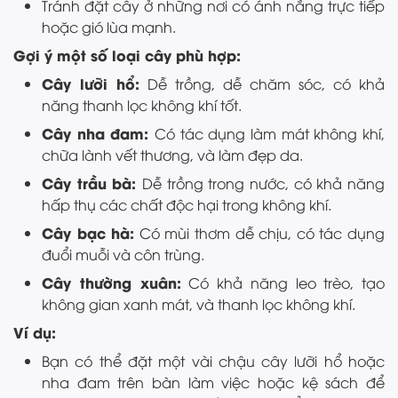
Tránh đặt cây ở những nơi có ánh nắng trực tiếp
hoặc gió lùa mạnh.
Gợi ý một số loại cây phù hợp:
Cây lưỡi hổ:
Dễ trồng, dễ chăm sóc, có khả
năng thanh lọc không khí tốt.
Cây nha đam:
Có tác dụng làm mát không khí,
chữa lành vết thương, và làm đẹp da.
Cây trầu bà:
Dễ trồng trong nước, có khả năng
hấp thụ các chất độc hại trong không khí.
Cây bạc hà:
Có mùi thơm dễ chịu, có tác dụng
đuổi muỗi và côn trùng.
Cây thường xuân:
Có khả năng leo trèo, tạo
không gian xanh mát, và thanh lọc không khí.
Ví dụ:
Bạn có thể đặt một vài chậu cây lưỡi hổ hoặc
nha đam trên bàn làm việc hoặc kệ sách để