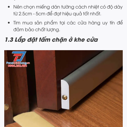
Nên chọn miếng dán tường cách nhiệt có độ dày
từ 2.5cm - 5cm để đạt hiệu quả tốt nhất.
Tìm mua sản phẩm tại các cửa hàng uy tín để
đảm bảo chất lượng.
1.3 Lắp đặt tấm chặn ở khe cửa