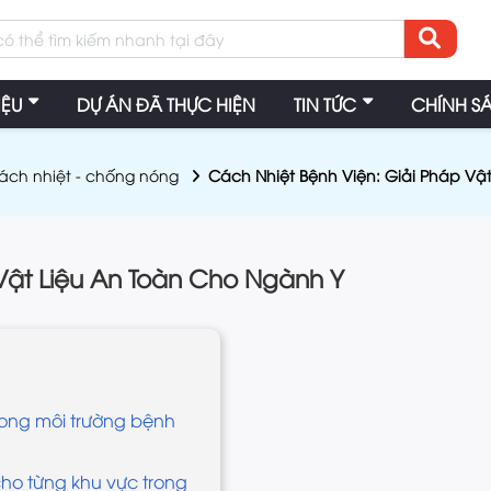
IỆU
DỰ ÁN ĐÃ THỰC HIỆN
TIN TỨC
CHÍNH S
ách nhiệt - chống nóng
Cách Nhiệt Bệnh Viện: Giải Pháp Vậ
Vật Liệu An Toàn Cho Ngành Y
trong môi trường bệnh
cho từng khu vực trong