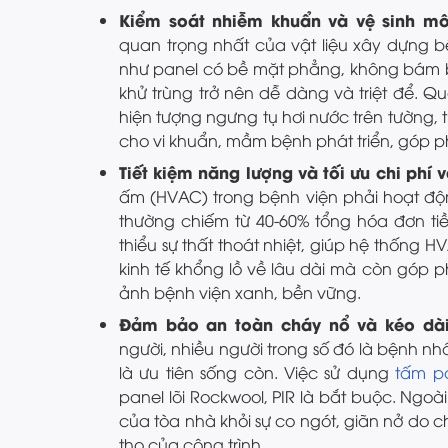
Kiểm soát nhiễm khuẩn và vệ sinh mô
quan trọng nhất của vật liệu xây dựng b
như panel có bề mặt phẳng, không bám bụ
khử trùng trở nên dễ dàng và triệt để. 
hiện tượng ngưng tụ hơi nước trên tường,
cho vi khuẩn, mầm bệnh phát triển, góp ph
Tiết kiệm năng lượng và tối ưu chi phí
ấm (HVAC) trong bệnh viện phải hoạt độn
thường chiếm từ 40-60% tổng hóa đơn tiề
thiểu sự thất thoát nhiệt, giúp hệ thống H
kinh tế khổng lồ về lâu dài mà còn góp 
ảnh bệnh viện xanh, bền vững.
Đảm bảo an toàn cháy nổ và kéo dài 
người, nhiều người trong số đó là bệnh n
là ưu tiên sống còn. Việc sử dụng
tấm pa
panel lõi Rockwool, PIR là bắt buộc. Ngoà
của tòa nhà khỏi sự co ngót, giãn nở do c
thọ của công trình.