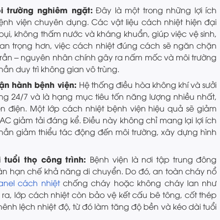
i trường nghiêm ngặt:
Đây là một trong những lợi ích
ệnh viện chuyên dụng. Các vật liệu cách nhiệt hiện đại
i, không thấm nước và kháng khuẩn, giúp việc vệ sinh,
Quan trọng hơn, việc cách nhiệt đúng cách sẽ ngăn chặn
 trần – nguyên nhân chính gây ra nấm mốc và môi trường
ần duy trì không gian vô trùng.
 vận hành bệnh viện:
Hệ thống điều hòa không khí và sưởi
g 24/7 và là hạng mục tiêu tốn năng lượng nhiều nhất,
n điện. Một lớp cách nhiệt bệnh viện hiệu quả sẽ giảm
VAC giảm tải đáng kể. Điều này không chỉ mang lại lợi ích
phần giảm thiểu tác động đến môi trường, xây dựng hình
tuổi thọ công trình:
Bệnh viện là nơi tập trung đông
hân hạn chế khả năng di chuyển. Do đó, an toàn cháy nổ
nel cách nhiệt
chống cháy hoặc không cháy lan như
i ra, lớp cách nhiệt còn bảo vệ kết cấu bê tông, cốt thép
hênh lệch nhiệt độ, từ đó làm tăng độ bền và kéo dài tuổi