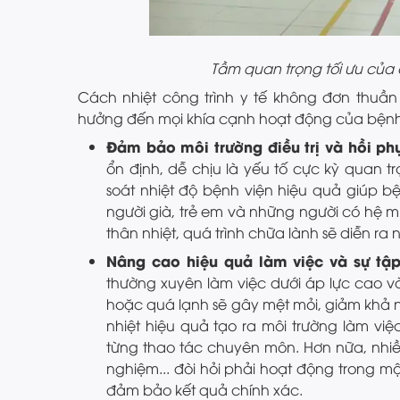
Tầm quan trọng tối ưu của 
Cách nhiệt công trình y tế không đơn thuần
hưởng đến mọi khía cạnh hoạt động của bệnh
Đảm bảo môi trường điều trị và hồi ph
ổn định, dễ chịu là yếu tố cực kỳ quan t
soát nhiệt độ bệnh viện hiệu quả giúp bệ
người già, trẻ em và những người có hệ mi
thân nhiệt, quá trình chữa lành sẽ diễn ra
Nâng cao hiệu quả làm việc và sự tập 
thường xuyên làm việc dưới áp lực cao và
hoặc quá lạnh sẽ gây mệt mỏi, giảm khả n
nhiệt hiệu quả tạo ra môi trường làm việc
từng thao tác chuyên môn. Hơn nữa, nhiều
nghiệm... đòi hỏi phải hoạt động trong m
đảm bảo kết quả chính xác.