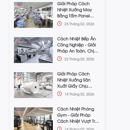
Giải Pháp Cách
Nhiệt Xưởng May
Bằng Tấm Panel
Chuẩn Kỹ Thuật
23 Tháng 02, 2026
Cách Nhiệt Bếp Ăn
Công Nghiệp - Giải
Pháp An Toàn, Chịu
Nhiệt Cao
23 Tháng 02, 2026
Giải Pháp Cách
Nhiệt Xưởng Sản
Xuất Giấy Chịu
Nhiệt, Chống Ẩm Tốt
14 Tháng 02, 2026
Cách Nhiệt Phòng
Gym - Giải Pháp
Cách Nhiệt Vượt Trội,
Giá Rẻ
14 Tháng 02, 2026