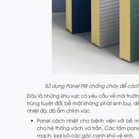
Sử dụng Panel PIR chống cháy để cách
Đây là những khu vực có yêu cầu về môi trườn
trùng tuyệt đối, bề mặt không phát sinh bụi,
nhiệt độ, độ ẩm chính xác.
Panel cách nhiệt cho bệnh viện với bề 
cho hệ thống vách và trần. Các tấm panel
mạch, loại bỏ các góc cạnh khó vệ sinh.