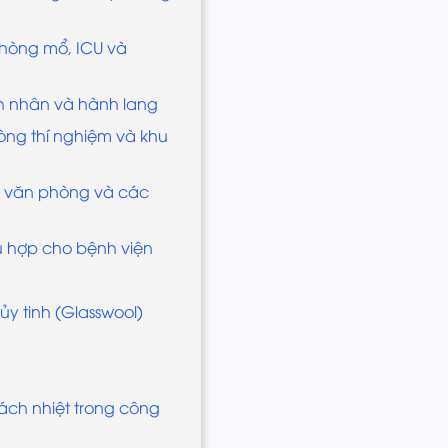
phòng mổ, ICU và
h nhân và hành lang
òng thí nghiệm và khu
h, văn phòng và các
hù hợp cho bệnh viện
y tinh (Glasswool)
cách nhiệt trong công