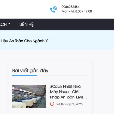
0986282484
Mon - Fri: 8:00 - 17:00
ÁCH
LIÊN HỆ
t Liệu An Toàn Cho Ngành Y
Bài viết gần đây
#Cách Nhiệt Nhà
Máy Nhựa - Giải
Pháp An Toàn Tuyệt
Đối, Hiệu Quả Cao
24 Tháng 02, 2026