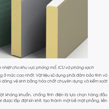
 nhiệt cho khu vực phòng mổ, ICU và phòng sạch
g ở mức cao nhất. Vật liệu sử dụng phải đảm bảo tính vô
 dễ dàng vệ sinh bằng hóa chất chuyên dụng và kiểm soát
mặt kháng khuẩn, chống tĩnh điện là lựa chọn hàng đầu
 được lắp đặt kín khít, tạo thành một bề mặt phẳng, liền