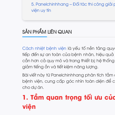
5. Panelchinhhang – Đối tác thi công giả
viện uy tín
SẢN PHẨM LIÊN QUAN
Cách nhiệt bệnh viện
là yếu tố nền tảng quyế
tiếp đến sự an toàn của bệnh nhân, hiệu quả c
cần hơn cả quy mô và trang thiết bị; hệ thống
giảm tiếng ồn và tiết kiệm năng lượng.
Bài viết này từ Panelchinhhang phân tích tầm
bệnh viện, cung cấp góc nhìn toàn diện để c
cho dự án.
1. Tầm quan trọng tối ưu củ
viện