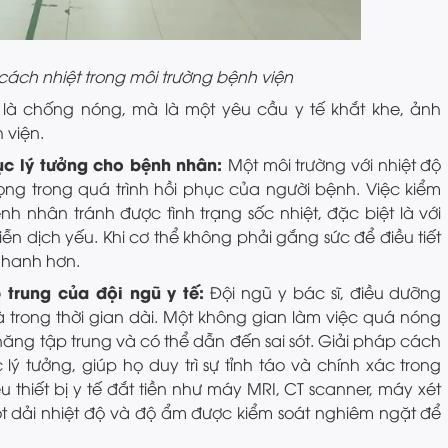
cách nhiệt trong môi trường bệnh viện
 là chống nóng, mà là một yêu cầu y tế khắt khe, ảnh
 viện.
ục lý tưởng cho bệnh nhân:
Một môi trường với nhiệt độ
rọng trong quá trình hồi phục của người bệnh. Việc kiểm
nh nhân tránh được tình trạng sốc nhiệt, đặc biệt là với
ễn dịch yếu. Khi cơ thể không phải gắng sức để điều tiết
 nhanh hơn.
trung của đội ngũ y tế:
Đội ngũ y bác sĩ, điều dưỡng
 trong thời gian dài. Một không gian làm việc quá nóng
ăng tập trung và có thể dẫn đến sai sót. Giải pháp cách
 lý tưởng, giúp họ duy trì sự tỉnh táo và chính xác trong
 thiết bị y tế đắt tiền như máy MRI, CT scanner, máy xét
ột dải nhiệt độ và độ ẩm được kiểm soát nghiêm ngặt để