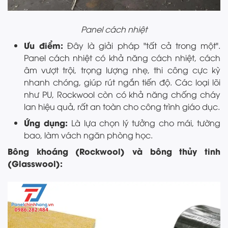
Panel cách nhiệt
Ưu điểm:
Đây là giải pháp "tất cả trong một".
Panel cách nhiệt có khả năng cách nhiệt, cách
âm vượt trội, trọng lượng nhẹ, thi công cực kỳ
nhanh chóng, giúp rút ngắn tiến độ. Các loại lõi
như PU, Rockwool còn có khả năng chống cháy
lan hiệu quả, rất an toàn cho công trình giáo dục.
Ứng dụng:
Là lựa chọn lý tưởng cho mái, tường
bao, làm vách ngăn phòng học.
Bông khoáng (Rockwool) và bông thủy tinh
(Glasswool):