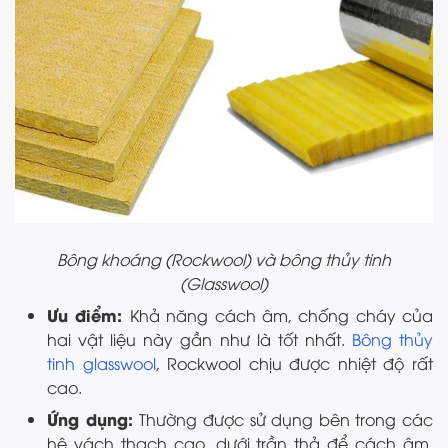
Bông khoáng (Rockwool) và bông thủy tinh
(Glasswool)
Ưu điểm:
Khả năng cách âm, chống cháy của
hai vật liệu này gần như là tốt nhất.
Bông thủy
tinh glasswool
, Rockwool chịu được nhiệt độ rất
cao.
Ứng dụng:
Thường được sử dụng bên trong các
hệ vách thạch cao, dưới trần thả để cách âm,