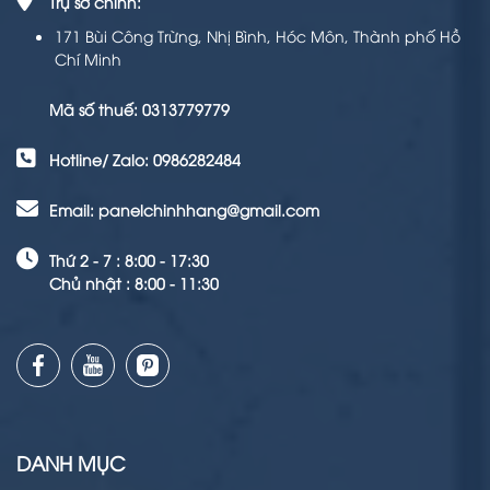
Trụ sở chính:
171 Bùi Công Trừng, Nhị Bình, Hóc Môn, Thành phố Hồ
Chí Minh
Mã số thuế: 0313779779
Hotline/ Zalo: 0986282484
Email: panelchinhhang@gmail.com
Thứ 2 - 7 : 8:00 - 17:30
Chủ nhật : 8:00 - 11:30
DANH MỤC