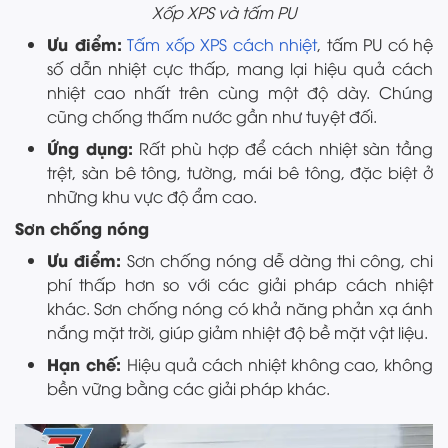
Xốp XPS và tấm PU
Ưu điểm:
Tấm xốp XPS cách nhiệt
, tấm PU có hệ
số dẫn nhiệt cực thấp, mang lại hiệu quả cách
nhiệt cao nhất trên cùng một độ dày. Chúng
cũng chống thấm nước gần như tuyệt đối.
Ứng dụng:
Rất phù hợp để cách nhiệt sàn tầng
trệt, sàn bê tông, tường, mái bê tông, đặc biệt ở
những khu vực độ ẩm cao.
Sơn chống nóng
Ưu điểm:
Sơn chống nóng dễ dàng thi công, chi
phí thấp hơn so với các giải pháp cách nhiệt
khác. Sơn chống nóng có khả năng phản xạ ánh
nắng mặt trời, giúp giảm nhiệt độ bề mặt vật liệu.
Hạn chế:
Hiệu quả cách nhiệt không cao, không
bền vững bằng các giải pháp khác.