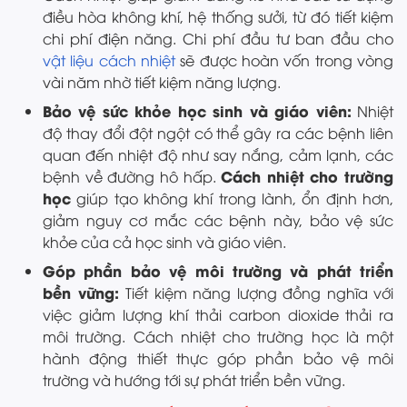
điều hòa không khí, hệ thống sưởi, từ đó tiết kiệm
chi phí điện năng. Chi phí đầu tư ban đầu cho
vật liệu cách nhiệt
sẽ được hoàn vốn trong vòng
vài năm nhờ tiết kiệm năng lượng.
Bảo vệ sức khỏe học sinh và giáo viên:
Nhiệt
độ thay đổi đột ngột có thể gây ra các bệnh liên
quan đến nhiệt độ như say nắng, cảm lạnh, các
Cách nhiệt cho trường
bệnh về đường hô hấp.
học
giúp tạo không khí trong lành, ổn định hơn,
giảm nguy cơ mắc các bệnh này, bảo vệ sức
khỏe của cả học sinh và giáo viên.
Góp phần bảo vệ môi trường và phát triển
bền vững:
Tiết kiệm năng lượng đồng nghĩa với
việc giảm lượng khí thải carbon dioxide thải ra
môi trường. Cách nhiệt cho trường học là một
hành động thiết thực góp phần bảo vệ môi
trường và hướng tới sự phát triển bền vững.