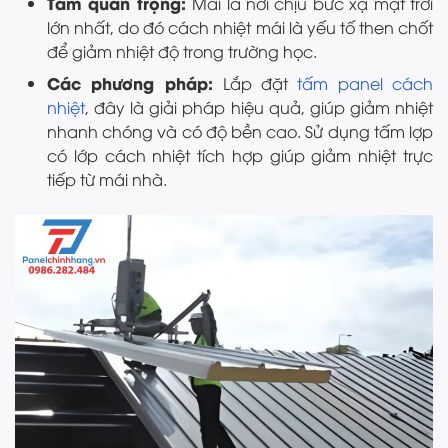
Tầm quan trọng:
Mái là nơi chịu bức xạ mặt trời
lớn nhất, do đó cách nhiệt mái là yếu tố then chốt
để giảm nhiệt độ trong trường học.
Các phương pháp:
Lắp đặt
tấm panel cách
nhiệt
, đây là giải pháp hiệu quả, giúp giảm nhiệt
nhanh chóng và có độ bền cao. Sử dụng tấm lợp
có lớp cách nhiệt tích hợp giúp giảm nhiệt trực
tiếp từ mái nhà.