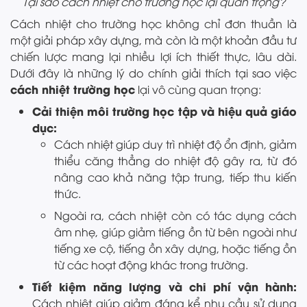
Tại sao cách nhiệt cho trường học lại quan trọng?
Cách nhiệt cho trường học không chỉ đơn thuần là
một giải pháp xây dựng, mà còn là một khoản đầu tư
chiến lược mang lại nhiều lợi ích thiết thực, lâu dài.
Dưới đây là những lý do chính giải thích tại sao việc
cách nhiệt trường học
lại vô cùng quan trọng:
Cải thiện môi trường học tập và hiệu quả giáo
dục:
Cách nhiệt giúp duy trì nhiệt độ ổn định, giảm
thiểu căng thẳng do nhiệt độ gây ra, từ đó
nâng cao khả năng tập trung, tiếp thu kiến
thức.
Ngoài ra, cách nhiệt còn có tác dụng cách
âm nhẹ, giúp giảm tiếng ồn từ bên ngoài như
tiếng xe cộ, tiếng ồn xây dựng, hoặc tiếng ồn
từ các hoạt động khác trong trường.
Tiết kiệm năng lượng và chi phí vận hành:
Cách nhiệt giúp giảm đáng kể nhu cầu sử dụng