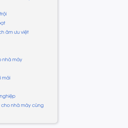
trội
oạt
ch âm ưu việt
cho nhà máy
i mái
 nghiệp
iệt cho nhà máy cùng