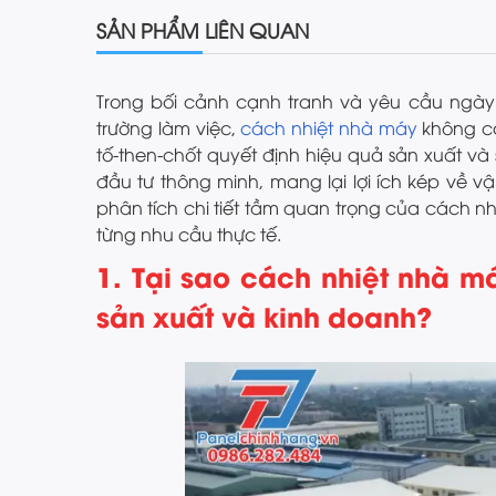
SẢN PHẨM LIÊN QUAN
Trong bối cảnh cạnh tranh và yêu cầu ngà
trường làm việc,
cách nhiệt nhà máy
không cò
tố-then-chốt quyết định hiệu quả sản xuất và
đầu tư thông minh, mang lại lợi ích kép về v
phân tích chi tiết tầm quan trọng của cách n
từng nhu cầu thực tế.
1. Tại sao cách nhiệt nhà m
sản xuất và kinh doanh?