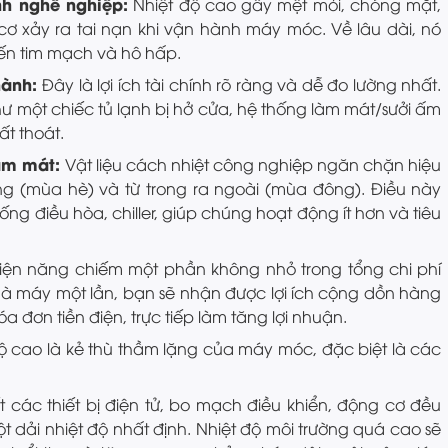
nh nghề nghiệp:
Nhiệt độ cao gây mệt mỏi, chóng mặt,
ơ xảy ra tai nạn khi vận hành máy móc. Về lâu dài, nó
ến tim mạch và hô hấp.
hành:
Đây là lợi ích tài chính rõ ràng và dễ đo lường nhất.
 một chiếc tủ lạnh bị hở cửa, hệ thống làm mát/sưởi ấm
ất thoát.
làm mát:
Vật liệu cách nhiệt công nghiệp ngăn chặn hiệu
ong (mùa hè) và từ trong ra ngoài (mùa đông). Điều này
ng điều hòa, chiller, giúp chúng hoạt động ít hơn và tiêu
iện năng chiếm một phần không nhỏ trong tổng chi phí
hà máy một lần, bạn sẽ nhận được lợi ích cộng dồn hàng
 đơn tiền điện, trực tiếp làm tăng lợi nhuận.
ộ cao là kẻ thù thầm lặng của máy móc, đặc biệt là các
 các thiết bị điện tử, bo mạch điều khiển, động cơ đều
ột dải nhiệt độ nhất định. Nhiệt độ môi trường quá cao sẽ