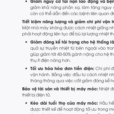
Giảm nguy cơ tai nạn lao động và bệ
giảm khả năng phản xạ, làm tăng nguy c
còn có thể dẫn đến các bệnh liên quan đ
Tiết kiệm năng lượng và giảm chi phí vận 
Một nhà máy không được cách nhiệt giống như
phải hoạt động liên tục để bù lại lượng nhiệt th
Giảm đáng kể tải trọng cho hệ thống 
quả sự truyền nhiệt từ bên ngoài vào tr
giúp giảm tới 40-50% gánh nặng cho hệ thố
thụ ít điện năng hơn.
Tối ưu hóa hóa đơn tiền điện:
Chi phí đ
vận hành. Bằng việc đầu tư cách nhiệt n
tháng thông qua việc cắt giảm đáng kể hóa
Bảo vệ tài sản và thiết bị máy móc:
Nhiệt đ
thiết bị điện tử.
Kéo dài tuổi thọ của máy móc:
Hầu hết
được thiết kế để hoạt động tối ưu trong m