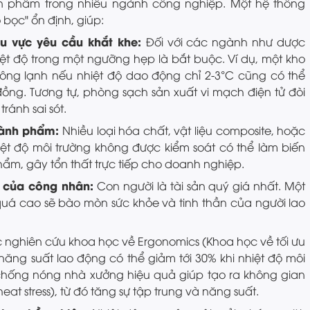
ản phẩm trong nhiều ngành công nghiệp. Một hệ thống
 bọc" ổn định, giúp:
u vực yêu cầu khắt khe:
Đối với các ngành như dược
hiệt độ trong một ngưỡng hẹp là bắt buộc. Ví dụ, một kho
ng lạnh nếu nhiệt độ dao động chỉ 2-3°C cũng có thể
đồng. Tương tự, phòng sạch sản xuất vi mạch điện tử đòi
ránh sai sót.
hành phẩm:
Nhiều loại hóa chất, vật liệu composite, hoặc
ệt độ môi trường không được kiểm soát có thể làm biến
hẩm, gây tổn thất trực tiếp cho doanh nghiệp.
 của công nhân:
Con người là tài sản quý giá nhất. Một
 quá cao sẽ bào mòn sức khỏe và tinh thần của người lao
 nghiên cứu khoa học về Ergonomics (Khoa học về tối ưu
 năng suất lao động có thể giảm tới 30% khi nhiệt độ môi
 chống nóng nhà xưởng hiệu quả giúp tạo ra không gian
at stress), từ đó tăng sự tập trung và năng suất.