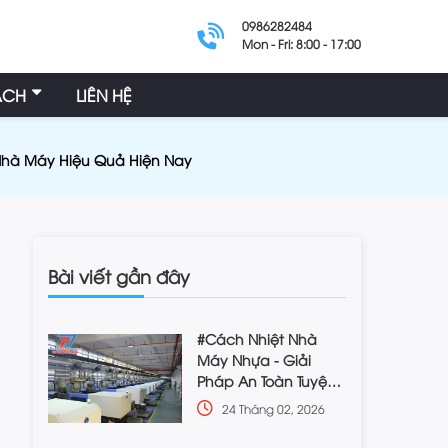
0986282484
Mon - Fri: 8:00 - 17:00
ÁCH
LIÊN HỆ
hà Máy Hiệu Quả Hiện Nay
Bài viết gần đây
#Cách Nhiệt Nhà
Máy Nhựa - Giải
Pháp An Toàn Tuyệt
Đối, Hiệu Quả Cao
24 Tháng 02, 2026