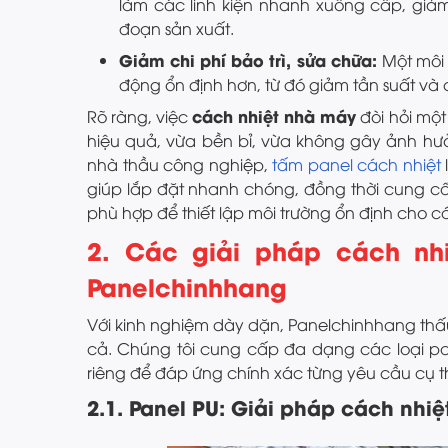
làm các linh kiện nhanh xuống cấp, giả
đoạn sản xuất.
Giảm chi phí bảo trì, sửa chữa:
Một môi 
động ổn định hơn, từ đó giảm tần suất và c
cách nhiệt nhà máy
Rõ ràng, việc
đòi hỏi một
hiệu quả, vừa bền bỉ, vừa không gây ảnh hư
nhà thầu công nghiệp,
tấm panel cách nhiệt
giúp lắp đặt nhanh chóng, đồng thời cung cấp
phù hợp để thiết lập môi trường ổn định cho c
2. Các giải pháp cách nh
Panelchinhhang
Với kinh nghiệm dày dặn, Panelchinhhang thấ
cả. Chúng tôi cung cấp đa dạng các loại pa
riêng để đáp ứng chính xác từng yêu cầu cụ t
2.1. Panel PU: Giải pháp cách nhiệt