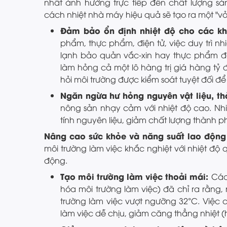
nhất ảnh hưởng trực tiếp đến chất lượng s
cách nhiệt nhà máy hiệu quả sẽ tạo ra một "vỏ
Đảm bảo ổn định nhiệt độ cho các kh
phẩm, thực phẩm, điện tử, việc duy trì n
lạnh bảo quản vắc-xin hay thực phẩm đô
làm hỏng cả một lô hàng trị giá hàng tỷ 
hỏi môi trường được kiểm soát tuyệt đối để t
Ngăn ngừa hư hỏng nguyên vật liệu, t
nông sản nhạy cảm với nhiệt độ cao. Nhi
tính nguyên liệu, giảm chất lượng thành p
Nâng cao sức khỏe và năng suất lao động
môi trường làm việc khắc nghiệt với nhiệt độ
động.
Tạo môi trường làm việc thoải mái:
Các
hóa môi trường làm việc) đã chỉ ra rằng,
trường làm việc vượt ngưỡng 32°C. Việc
làm việc dễ chịu, giảm căng thẳng nhiệt (he