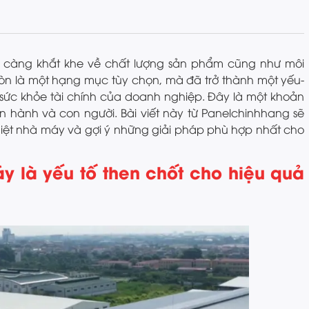
y càng khắt khe về chất lượng sản phẩm cũng như môi
n là một hạng mục tùy chọn, mà đã trở thành một yếu-
 sức khỏe tài chính của doanh nghiệp. Đây là một khoản
ận hành và con người. Bài viết này từ Panelchinhhang sẽ
hiệt nhà máy và gợi ý những giải pháp phù hợp nhất cho
áy là yếu tố then chốt cho hiệu quả