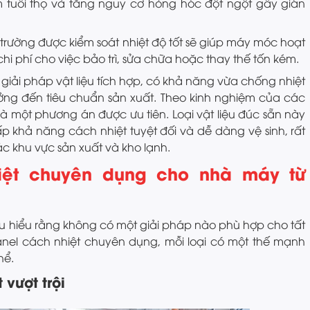
m tuổi thọ và tăng nguy cơ hỏng hóc đột ngột gây gián
trường được kiểm soát nhiệt độ tốt sẽ giúp máy móc hoạt
hi phí cho việc bảo trì, sửa chữa hoặc thay thế tốn kém.
 giải pháp vật liệu tích hợp, có khả năng vừa chống nhiệt
ởng đến tiêu chuẩn sản xuất. Theo kinh nghiệm của các
là một phương án được ưu tiên. Loại vật liệu đúc sẵn này
 khả năng cách nhiệt tuyệt đối và dễ dàng vệ sinh, rất
ác khu vực sản xuất và kho lạnh.
iệt chuyên dụng cho nhà máy từ
u hiểu rằng không có một giải pháp nào phù hợp cho tất
nel cách nhiệt chuyên dụng, mỗi loại có một thế mạnh
hể.
 vượt trội