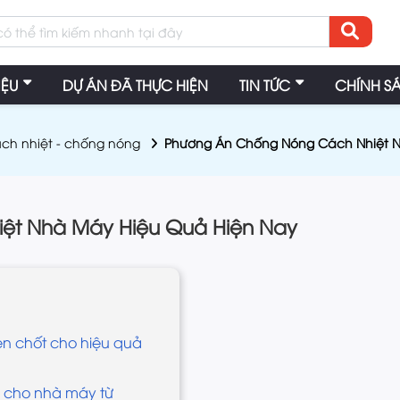
IỆU
DỰ ÁN ĐÃ THỰC HIỆN
TIN TỨC
CHÍNH S
ch nhiệt - chống nóng
Phương Án Chống Nóng Cách Nhiệt N
ệt Nhà Máy Hiệu Quả Hiện Nay
hen chốt cho hiệu quả
g cho nhà máy từ