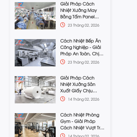
Giải Pháp Cách
Nhiệt Xưởng May
Bằng Tấm Panel
Chuẩn Kỹ Thuật
23 Tháng 02, 2026
Cách Nhiệt Bếp Ăn
Công Nghiệp - Giải
Pháp An Toàn, Chịu
Nhiệt Cao
23 Tháng 02, 2026
Giải Pháp Cách
Nhiệt Xưởng Sản
Xuất Giấy Chịu
Nhiệt, Chống Ẩm Tốt
14 Tháng 02, 2026
Cách Nhiệt Phòng
Gym - Giải Pháp
Cách Nhiệt Vượt Trội,
Giá Rẻ
14 Tháng 02, 2026