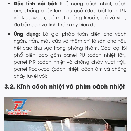
Đặc tính nổi bật:
Khả năng cách nhiệt, cách
âm, chống cháy lan hiệu quả (đặc biệt là lõi PIR
và Rockwool), bề mặt kháng khuẩn, dễ vệ sinh,
độ bền cao và tính thẩm mỹ hiện đại.
Ứng dụng:
Là giải pháp toàn diện cho vách
ngăn, trần, mái, cửa và thậm chí là sàn cho hầu
hết các khu vực trong phòng khám. Các loại lõi
phổ biến bao gồm panel PU (cách nhiệt tốt),
panel PIR (cách nhiệt và chống cháy vượt trội),
panel Rockwool (cách nhiệt, cách âm và chống
cháy tuyệt vời).
3.2. Kính cách nhiệt và phim cách nhiệt