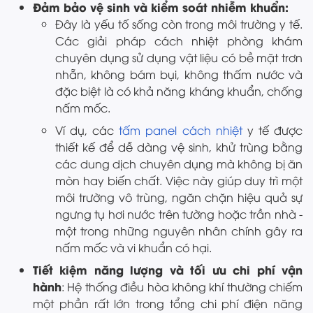
Đảm bảo vệ sinh và kiểm soát nhiễm khuẩn:
Đây là yếu tố sống còn trong môi trường y tế.
Các giải pháp cách nhiệt phòng khám
chuyên dụng sử dụng vật liệu có bề mặt trơn
nhẵn, không bám bụi, không thấm nước và
đặc biệt là có khả năng kháng khuẩn, chống
nấm mốc.
Ví dụ, các
tấm panel cách nhiệt
y tế được
thiết kế để dễ dàng vệ sinh, khử trùng bằng
các dung dịch chuyên dụng mà không bị ăn
mòn hay biến chất. Việc này giúp duy trì một
môi trường vô trùng, ngăn chặn hiệu quả sự
ngưng tụ hơi nước trên tường hoặc trần nhà -
một trong những nguyên nhân chính gây ra
nấm mốc và vi khuẩn có hại.
Tiết kiệm năng lượng và tối ưu chi phí vận
hành
: Hệ thống điều hòa không khí thường chiếm
một phần rất lớn trong tổng chi phí điện năng