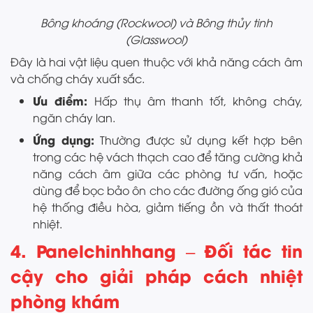
Bông khoáng (Rockwool) và Bông thủy tinh
(Glasswool)
Đây là hai vật liệu quen thuộc với khả năng cách âm
và chống cháy xuất sắc.
Ưu điểm:
Hấp thụ âm thanh tốt, không cháy,
ngăn cháy lan.
Ứng dụng:
Thường được sử dụng kết hợp bên
trong các hệ vách thạch cao để tăng cường khả
năng cách âm giữa các phòng tư vấn, hoặc
dùng để bọc bảo ôn cho các đường ống gió của
hệ thống điều hòa, giảm tiếng ồn và thất thoát
nhiệt.
4. Panelchinhhang – Đối tác tin
cậy cho giải pháp cách nhiệt
phòng khám