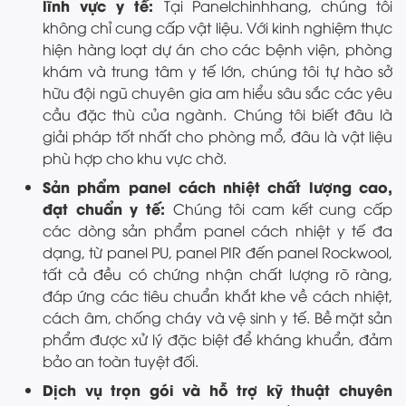
lĩnh vực y tế:
Tại Panelchinhhang, chúng tôi
không chỉ cung cấp vật liệu. Với kinh nghiệm thực
hiện hàng loạt dự án cho các bệnh viện, phòng
khám và trung tâm y tế lớn, chúng tôi tự hào sở
hữu đội ngũ chuyên gia am hiểu sâu sắc các yêu
cầu đặc thù của ngành. Chúng tôi biết đâu là
giải pháp tốt nhất cho phòng mổ, đâu là vật liệu
phù hợp cho khu vực chờ.
Sản phẩm panel cách nhiệt chất lượng cao,
đạt chuẩn y tế:
Chúng tôi cam kết cung cấp
các dòng sản phẩm panel cách nhiệt y tế đa
dạng, từ panel PU, panel PIR đến panel Rockwool,
tất cả đều có chứng nhận chất lượng rõ ràng,
đáp ứng các tiêu chuẩn khắt khe về cách nhiệt,
cách âm, chống cháy và vệ sinh y tế. Bề mặt sản
phẩm được xử lý đặc biệt để kháng khuẩn, đảm
bảo an toàn tuyệt đối.
Dịch vụ trọn gói và hỗ trợ kỹ thuật chuyên