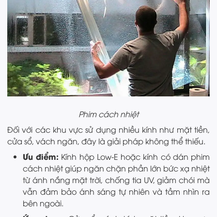
Phim cách nhiệt
Đối với các khu vực sử dụng nhiều kính như mặt tiền,
cửa sổ, vách ngăn, đây là giải pháp không thể thiếu.
Ưu điểm:
Kính hộp Low-E hoặc kính có dán phim
cách nhiệt giúp ngăn chặn phần lớn bức xạ nhiệt
từ ánh nắng mặt trời, chống tia UV, giảm chói mà
vẫn đảm bảo ánh sáng tự nhiên và tầm nhìn ra
bên ngoài.