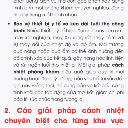
chất lượng dịch vụ mà còn góp phần xây dựng
hình ảnh một phòng khám chuyên nghiệp, đáng
tin cậy trong mắt bệnh nhân.
Bảo vệ thiết bị y tế và kéo dài tuổi thọ công
trình:
Nhiều thiết bị y tế hiện đại như máy siêu âm,
máy xét nghiệm, máy X-quang rất nhạy cảm với
sự thay đổi của nhiệt độ và độ ẩm. Môi trường
quá nóng hoặc quá ẩm có thể ảnh hưởng đến
độ chính xác của kết quả, gây hỏng hóc linh kiện
cách
và rút ngắn tuổi thọ thiết bị. Một giải pháp
nhiệt phòng khám
hiệu quả giúp duy trì môi
trường hoạt động lý tưởng, bảo vệ khối tài sản đắt
giá này. Đồng thời, nó cũng bảo vệ kết cấu công
trình khỏi các tác động của thời tiết, giảm chi phí
bảo trì, sửa chữa trong tương lai.
2. Các giải pháp cách nhiệt
chuyên biệt cho từng khu vực