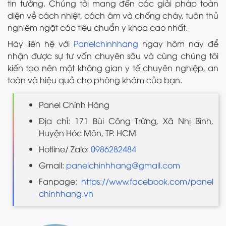
tin tưởng. Chúng tôi mang đến các giải pháp toàn
diện về cách nhiệt, cách âm và chống cháy, tuân thủ
nghiêm ngặt các tiêu chuẩn y khoa cao nhất.
Hãy liên hệ với
Panelchinhhang
ngay hôm nay để
nhận được sự tư vấn chuyên sâu và cùng chúng tôi
kiến tạo nên một không gian y tế chuyên nghiệp, an
toàn và hiệu quả cho phòng khám của bạn.
Panel Chính Hãng
Địa chỉ: 171 Bùi Công Trừng, Xã Nhị Bình,
Huyện Hóc Môn, TP. HCM
Hotline/ Zalo:
0986282484
Gmail:
panelchinhhang@gmail.com
Fanpage:
https://www.facebook.com/panel
chinhhang.vn