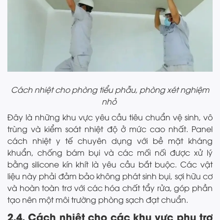
Cách nhiệt cho phòng tiểu phẫu, phòng xét nghiệm
nhỏ
Đây là những khu vực yêu cầu tiêu chuẩn vệ sinh, vô
trùng và kiểm soát nhiệt độ ở mức cao nhất. Panel
cách nhiệt y tế chuyên dụng với bề mặt kháng
khuẩn, chống bám bụi và các mối nối được xử lý
bằng silicone kín khít là yêu cầu bắt buộc. Các vật
liệu này phải đảm bảo không phát sinh bụi, sợi hữu cơ
và hoàn toàn trơ với các hóa chất tẩy rửa, góp phần
tạo nên một môi trường phòng sạch đạt chuẩn.
2.4. Cách nhiệt cho các khu vực phụ trợ