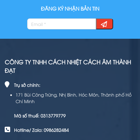
ĐĂNG KÝ NHẬN BẢN TIN
CÔNG TY TNHH CÁCH NHIỆT CÁCH ÂM THÀNH
ĐẠT
Trụ sở chính:
171 Bùi Công Trừng, Nhị Bình, Hóc Môn, Thành phố Hồ
Chí Minh
Mã số thuế: 0313779779
Hotline/ Zalo: 0986282484