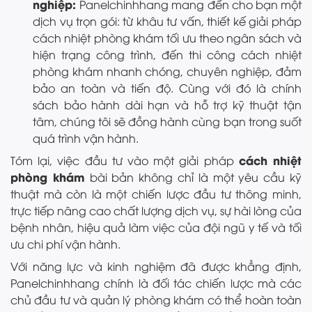
nghiệp:
Panelchinhhang mang đến cho bạn một
dịch vụ trọn gói: từ khâu tư vấn, thiết kế giải pháp
cách nhiệt phòng khám tối ưu theo ngân sách và
hiện trạng công trình, đến thi công cách nhiệt
phòng khám nhanh chóng, chuyên nghiệp, đảm
bảo an toàn và tiến độ. Cùng với đó là chính
sách bảo hành dài hạn và hỗ trợ kỹ thuật tận
tâm, chúng tôi sẽ đồng hành cùng bạn trong suốt
quá trình vận hành.
cách nhiệt
Tóm lại, việc đầu tư vào một giải pháp
phòng khám
bài bản không chỉ là một yêu cầu kỹ
thuật mà còn là một chiến lược đầu tư thông minh,
trực tiếp nâng cao chất lượng dịch vụ, sự hài lòng của
bệnh nhân, hiệu quả làm việc của đội ngũ y tế và tối
ưu chi phí vận hành.
Với năng lực và kinh nghiệm đã được khẳng định,
Panelchinhhang chính là đối tác chiến lược mà các
chủ đầu tư và quản lý phòng khám có thể hoàn toàn