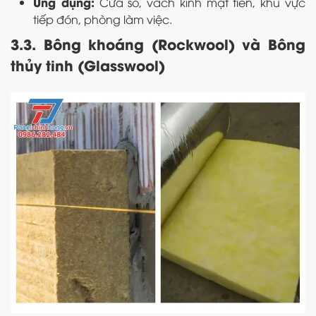
Ứng dụng:
Cửa sổ, vách kính mặt tiền, khu vực
tiếp đón, phòng làm việc.
3.3. Bông khoáng (Rockwool) và Bông
thủy tinh (Glasswool)