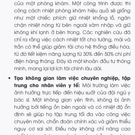
của một phòng khám. Một công trình được thi
công cách nhiệt phòng khám hiệu quả sẽ giống
như một chiếc phích giữ nhiệt khổng lồ, ngăn
chặn nhiệt nóng từ bên ngoài xâm nhập và giữ
không khí lạnh ở bên trong. Các nghiên cứu đã
chỉ ra rằng việc cách nhiệt tốt cho tường, mái và
trần có thể giúp giảm tải cho hệ thống điều hòa,
từ đó tiết kiệm năng lượng từ 30% đến 50% chi phí
điện hàng tháng. Đây là một khoản đầu tư thông
minh, mang lại lợi ích tài chính lâu dài.
Tạo không gian làm việc chuyên nghiệp, tập
trung cho nhân viên y tế:
Môi trường làm việc
ảnh hưởng trực tiếp đến hiệu suất của đội ngũ y
bác sĩ. Một không gian yên tĩnh, không bị ảnh
hưởng bởi tiếng ồn bên ngoài và có nhiệt độ ổn
định sẽ giúp họ tập trung tối đa vào công việc
chuyên môn, chẩn đoán chính xác và giảm thiểu
nguy cơ sai sót. Điều này không chỉ nâng cao