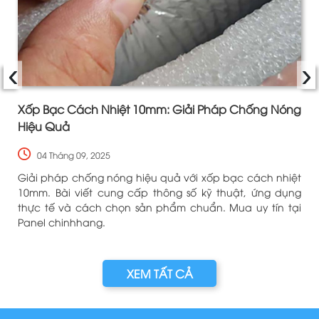
‹
›
Xốp Bạc Cách Nhiệt 10mm: Giải Pháp Chống Nóng
Hiệu Quả
04 Tháng 09, 2025
u
Giải pháp chống nóng hiệu quả với xốp bạc cách nhiệt
o
10mm. Bài viết cung cấp thông số kỹ thuật, ứng dụng
i
thực tế và cách chọn sản phẩm chuẩn. Mua uy tín tại
Panel chinhhang.
XEM TẤT CẢ