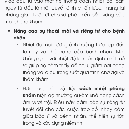
Việc đầu tư vào một hệ thống cách nhiệt bài bản
ngay từ đầu là một quyết định chiến lược, mang lại
những giá trị cốt lõi cho sự phát triển bền vững của
mọi phòng khám.
Nâng cao sự thoải mái và riêng tư cho bệnh
nhân:
Nhiệt độ môi trường ảnh hưởng trực tiếp đến
tâm lý và thể trạng của bệnh nhân. Một
không gian với nhiệt độ luôn ổn định, mát mẻ
sẽ giúp họ cảm thấy dễ chịu, giảm bớt căng
thẳng và lo âu trong suốt quá trình chờ đợi và
thăm khám.
cách nhiệt phòng
Hơn nữa, các vật liệu
khám
hiện đại thường đi kèm khả năng cách
âm vượt trội. Điều này đảm bảo sự riêng tư
tuyệt đối cho các cuộc trao đổi nhạy cảm
giữa bác sĩ và bệnh nhân, thể hiện sự tôn
trọng và xây dựng niềm tin.