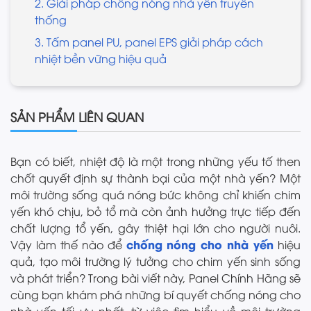
2. Giải pháp chống nóng nhà yến truyền
thống
3. Tấm panel PU, panel EPS giải pháp cách
nhiệt bền vững hiệu quả
SẢN PHẨM LIÊN QUAN
Bạn có biết, nhiệt độ là một trong những yếu tố then
chốt quyết định sự thành bại của một nhà yến? Một
môi trường sống quá nóng bức không chỉ khiến chim
yến khó chịu, bỏ tổ mà còn ảnh hưởng trực tiếp đến
chất lượng tổ yến, gây thiệt hại lớn cho người nuôi.
chống nóng cho nhà yến
Vậy làm thế nào để
hiệu
quả, tạo môi trường lý tưởng cho chim yến sinh sống
và phát triển? Trong bài viết này, Panel Chính Hãng sẽ
cùng bạn khám phá những bí quyết chống nóng cho