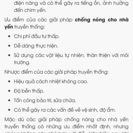
điện năng và có thể gây ra tiếng ồn, ảnh hưởng
đến chim yến.
chống nóng cho nhà
Ưu điểm của các giải pháp
yến
truyền thống:
Chi phí đầu tư thấp.
Dễ dàng thực hiện.
Sử dụng các vật liệu tự nhiên, thân thiện với môi
trường.
Nhược điểm của các giải pháp truyền thống:
Hiệu quả cách nhiệt không cao.
Độ bền thấp.
Tốn công bảo trì, sửa chữa.
Có thể gây ra các vấn đề về vệ sinh, độ ẩm.
Mặc dù các giải pháp chống nóng cho nhà yến
truyền thống có những ưu điểm nhất định, nhưng