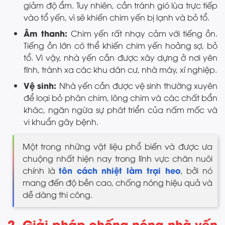
giảm độ ẩm. Tuy nhiên, cần tránh gió lùa trực tiếp
vào tổ yến, vì sẽ khiến chim yến bị lạnh và bỏ tổ.
Âm thanh:
Chim yến rất nhạy cảm với tiếng ồn.
Tiếng ồn lớn có thể khiến chim yến hoảng sợ, bỏ
tổ. Vì vậy, nhà yến cần được xây dựng ở nơi yên
tĩnh, tránh xa các khu dân cư, nhà máy, xí nghiệp.
Vệ sinh:
Nhà yến cần được vệ sinh thường xuyên
để loại bỏ phân chim, lông chim và các chất bẩn
khác, ngăn ngừa sự phát triển của nấm mốc và
vi khuẩn gây bệnh.
Một trong những vật liệu phổ biến và được ưa
chuộng nhất hiện nay trong lĩnh vực chăn nuôi
tôn cách nhiệt làm trại heo
chính là
, bởi nó
mang đến độ bền cao, chống nóng hiệu quả và
dễ dàng thi công.
2. Giải pháp chống nóng nhà yến