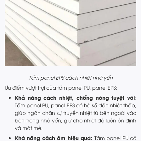
Tấm panel EPS cách nhiệt nhà yến
Ưu điểm vượt trội của tấm panel PU, panel EPS:
Khả năng cách nhiệt, chống nóng tuyệt vời
:
Tấm panel PU, panel EPS có hệ số dẫn nhiệt thấp,
giúp ngăn chặn sự truyền nhiệt từ bên ngoài vào
bên trong nhà yến, giữ cho nhiệt độ luôn ổn định
và mát mẻ.
Khả năng cách âm hiệu quả:
Tấm panel PU có