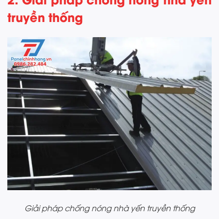
truyền thống
Giải pháp chống nóng nhà yến truyền thống