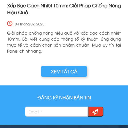
Xốp Bạc Cách Nhiệt 10mm: Giải Pháp Chống Nóng
Hiệu Quả
04 Tháng 09, 2025
u
Giải pháp chống nóng hiệu quả với xốp bạc cách nhiệt
o
10mm. Bài viết cung cấp thông số kỹ thuật, ứng dụng
i
thực tế và cách chọn sản phẩm chuẩn. Mua uy tín tại
Panel chinhhang.
XEM TẤT CẢ
ĐĂNG KÝ NHẬN BẢN TIN