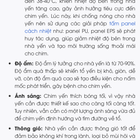
đến 38-40°C, khiến nhiệt độ bên trong nhà
yến tăng cao, gây ảnh hưởng tiêu cực đến
chim yến. Lúc này, khi chống nóng cho nhà
yến nên sử dụng các giải pháp
tấm panel
cách nhiệt
như: panel PU, panel EPS sẽ phát
huy tác dụng, giúp giảm nhiệt độ bên trong
nhà yến và tạo môi trường sống thoải mái
cho chim.
Độ ẩm:
Độ ẩm lý tưởng cho nhà yến là từ 70-90%.
Độ ẩm quá thấp sẽ khiến tổ yến bị khô, giòn, dễ
vỡ, còn độ ẩm quá cao sẽ tạo điều kiện cho nấm
mốc phát triển, gây bệnh cho chim yến.
Ánh sáng:
Chim yến thích bóng tối, vì vậy nhà
yến cần được thiết kế sao cho càng tối càng tốt.
Tuy nhiên, vẫn cần có một lượng ánh sáng vừa đủ
để chim yến định hướng và tìm đường về tổ.
Thông gió:
Nhà yến cần được thông gió tốt để
đảm bảo không khí trong lành, loại bỏ mùi hôi và