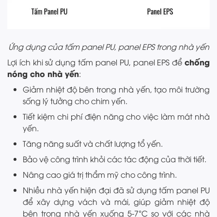
Ứng dụng của tấm panel PU, panel EPS trong nhà yến
chống
Lợi ích khi sử dụng tấm panel PU, panel EPS để
nóng cho nhà yến
:
Giảm nhiệt độ bên trong nhà yến, tạo môi trường
sống lý tưởng cho chim yến.
Tiết kiệm chi phí điện năng cho việc làm mát nhà
yến.
Tăng năng suất và chất lượng tổ yến.
Bảo vệ công trình khỏi các tác động của thời tiết.
Nâng cao giá trị thẩm mỹ cho công trình.
Nhiều nhà yến hiện đại đã sử dụng tấm panel PU
để xây dựng vách và mái, giúp giảm nhiệt độ
bên trong nhà yến xuống 5-7°C so với các nhà