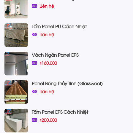
Liên hệ
Tấm Panel PU Cách Nhiệt
Liên hệ
Vách Ngăn Panel EPS
₫160.000
Panel Bông Thủy Tinh (Glasswool)
Liên hệ
Tấm Panel EPS Cách Nhiệt
₫200.000