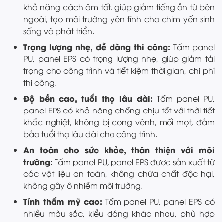
khả năng cách âm tốt, giúp giảm tiếng ồn từ bên
ngoài, tạo môi trường yên tĩnh cho chim yến sinh
sống và phát triển.
Trọng lượng nhẹ, dễ dàng thi công:
Tấm panel
PU, panel EPS có trọng lượng nhẹ, giúp giảm tải
trọng cho công trình và tiết kiệm thời gian, chi phí
thi công.
Độ bền cao, tuổi thọ lâu dài:
Tấm panel PU,
panel EPS có khả năng chống chịu tốt với thời tiết
khắc nghiệt, không bị cong vênh, mối mọt, đảm
bảo tuổi thọ lâu dài cho công trình.
An toàn cho sức khỏe, thân thiện với môi
trường:
Tấm panel PU, panel EPS được sản xuất từ
các vật liệu an toàn, không chứa chất độc hại,
không gây ô nhiễm môi trường.
Tính thẩm mỹ cao:
Tấm panel PU, panel EPS có
nhiều màu sắc, kiểu dáng khác nhau, phù hợp