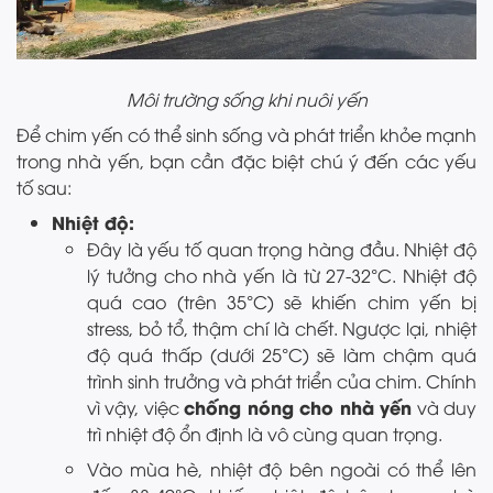
Môi trường sống khi nuôi yến
Để chim yến có thể sinh sống và phát triển khỏe mạnh
trong nhà yến, bạn cần đặc biệt chú ý đến các yếu
tố sau:
Nhiệt độ:
Đây là yếu tố quan trọng hàng đầu. Nhiệt độ
lý tưởng cho nhà yến là từ 27-32°C. Nhiệt độ
quá cao (trên 35°C) sẽ khiến chim yến bị
stress, bỏ tổ, thậm chí là chết. Ngược lại, nhiệt
độ quá thấp (dưới 25°C) sẽ làm chậm quá
trình sinh trưởng và phát triển của chim. Chính
chống nóng cho nhà yến
vì vậy, việc
và duy
trì nhiệt độ ổn định là vô cùng quan trọng.
Vào mùa hè, nhiệt độ bên ngoài có thể lên