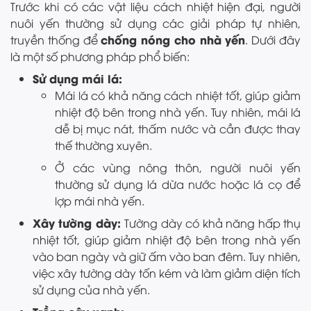
Trước khi có các vật liệu cách nhiệt hiện đại, người
nuôi yến thường sử dụng các giải pháp tự nhiên,
chống nóng cho nhà yến
truyền thống để
. Dưới đây
là một số phương pháp phổ biến:
Sử dụng mái lá:
Mái lá có khả năng cách nhiệt tốt, giúp giảm
nhiệt độ bên trong nhà yến. Tuy nhiên, mái lá
dễ bị mục nát, thấm nước và cần được thay
thế thường xuyên.
Ở các vùng nông thôn, người nuôi yến
thường sử dụng lá dừa nước hoặc lá cọ để
lợp mái nhà yến.
Xây tường dày:
Tường dày có khả năng hấp thụ
nhiệt tốt, giúp giảm nhiệt độ bên trong nhà yến
vào ban ngày và giữ ấm vào ban đêm. Tuy nhiên,
việc xây tường dày tốn kém và làm giảm diện tích
sử dụng của nhà yến.