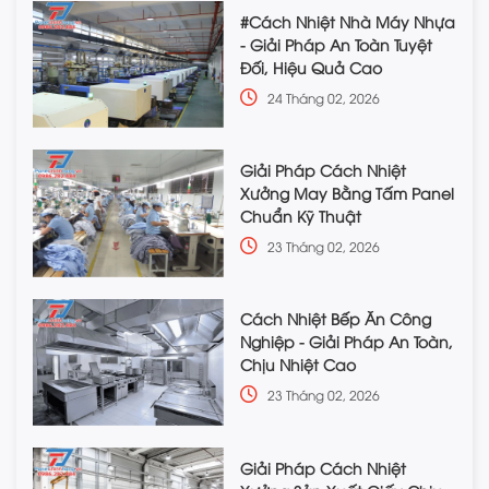
#Cách Nhiệt Nhà Máy Nhựa
- Giải Pháp An Toàn Tuyệt
Đối, Hiệu Quả Cao
24 Tháng 02, 2026
Giải Pháp Cách Nhiệt
Xưởng May Bằng Tấm Panel
Chuẩn Kỹ Thuật
23 Tháng 02, 2026
Cách Nhiệt Bếp Ăn Công
Nghiệp - Giải Pháp An Toàn,
Chịu Nhiệt Cao
23 Tháng 02, 2026
Giải Pháp Cách Nhiệt