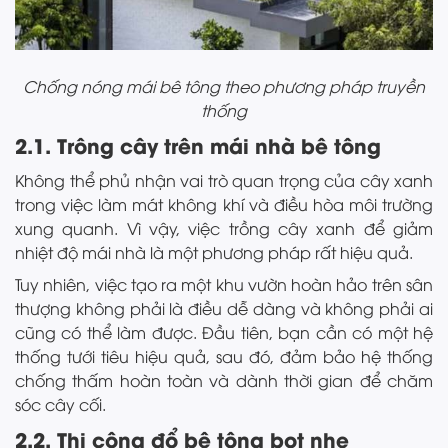
Chống nóng mái bê tông theo phương pháp truyền
thống
2.1. Trông cây trên mái nhà bê tông
Không thể phủ nhận vai trò quan trọng của cây xanh
trong việc làm mát không khí và điều hòa môi trường
xung quanh. Vì vậy, việc trồng cây xanh để giảm
nhiệt độ mái nhà là một phương pháp rất hiệu quả.
Tuy nhiên, việc tạo ra một khu vườn hoàn hảo trên sân
thượng không phải là điều dễ dàng và không phải ai
cũng có thể làm được. Đầu tiên, bạn cần có một hệ
thống tưới tiêu hiệu quả, sau đó, đảm bảo hệ thống
chống thấm hoàn toàn và dành thời gian để chăm
sóc cây cối.
2.2. Thi công đổ bê tông bọt nhẹ