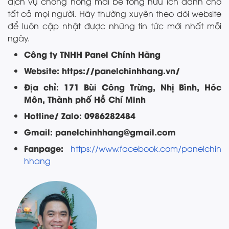
dịch vụ chống nóng mái bê tông hữu ích dành cho
tất cả mọi người. Hãy thường xuyên theo dõi website
để luôn cập nhật được những tin tức mới nhất mỗi
ngày.
Công ty TNHH Panel Chính Hãng
Website: https://panelchinhhang.vn/
Địa chỉ: 171 Bùi Công Trừng, Nhị Bình, Hóc
Môn, Thành phố Hồ Chí Minh
Hotline/ Zalo: 0986282484
Gmail: panelchinhhang@gmail.com
Fanpage:
https://www.facebook.com/panelchin
hhang