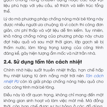
liệu phù hợp với yêu cầu, sở thích và kiến trúc tổng
thể.
Lý do mà phương pháp chống nóng mái bê tông này
được nhiều người ưa chuộng là vì cách thi công đơn
giản, chi phí thấp và vật liệu dễ tìm kiếm. Tuy nhiên,
khả năng chống nóng của phương pháp này chưa
đạt hiệu quả và sau một thời gian, lớp gạch sẽ bị
thấm nước, làm tăng trọng lượng của công trình
đáng kể, gây hiện tượng ẩm mốc và nứt trần nhà.
2.4. Sử dụng tấm tôn cách nhiệt
Chính nhờ hiệu suất truyền nhiệt thấp, hạn chế hấp
thụ nhiệt lượng từ ánh nắng mặt trời nên
Tôn cách
nhiệt PU
còn là giải pháp chống nóng hiệu quả cho
các công trình mái bê tông.
Điều này là rất quan trọng, không chỉ mang đến một
không gian sinh hoạt và làm việc mát mẻ. Mà đồng
thời, còn hạn chế được sự hư hỏng ở các đồ dùng,