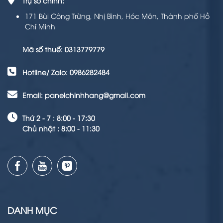
Trụ sở chính:
171 Bùi Công Trừng, Nhị Bình, Hóc Môn, Thành phố Hồ
Chí Minh
Mã số thuế: 0313779779
Hotline/ Zalo: 0986282484
Email: panelchinhhang@gmail.com
Thứ 2 - 7 : 8:00 - 17:30
Chủ nhật : 8:00 - 11:30
DANH MỤC