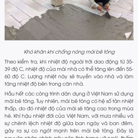
Khó khăn khi chống nóng mái bê tông
Theo kiểm tra, khi nhiệt độ ngoài trời dao động từ 35-
39 độ C, nhiệt độ của mái nhà có thể tăng lên đến 55-
60 độ C. Lượng nhiệt này sẽ truyền vào nhà và làm
tăng nhiệt độ bên trong căn nhà.
Hầu hết các công trình dân dụng ở Việt Nam sử dụng
mái bê tông. Tuy nhiên, mái bê tông có hệ số tản nhiệt
thấp, do đó nhiệt độ của mái sẽ tăng cao trong mùa
hè. Khí hậu nhiệt đới của Việt Nam, với mưa nhiều và
sự chênh lệch nhiệt độ giữa ban ngày và ban đêm,
gây ra sự co ngót mạnh trên mái bê tông. Đây là
nguyên nhân chính gây nên tình trạng vỡ ngói, thấm