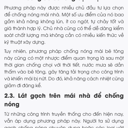
Phương pháp này được nhiều chủ đầu tư lựa chọn
để chống nóng mái nhà. Một số ưu điểm của nó bao
gồm khả năng không lún, ít co ngót, tự chảy tốt và
giá thành hợp lý. Chủ nhà cũng có thể dễ dàng kiểm
soát chất lượng mà không cần có nhiều kiến thức về
kỹ thuật xây dựng.
Tuy nhiên, phương pháp chống nóng mái bê tông
này cũng có một nhược điểm quan trọng là sau một
thời gian chống chọi với thời tiết, nước mưa sẽ dần
thấm vào bê tông, gây tăng tải trọng cho công trình
và khiến mái bị nứt. Do đó, khả năng cách nhiệt cũng
giảm đi đáng kể.
2.3. Lát gạch trên mái nhà để chống
nóng
Từ những công trình truyền thống cho đến hiện nay,
vẫn áp dụng phương pháp này. Người ta sử dụng
gạch chống nóng chuyên dụng hoặc các loại vật