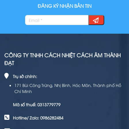
ĐĂNG KÝ NHẬN BẢN TIN
CÔNG TY TNHH CÁCH NHIỆT CÁCH ÂM THÀNH
ĐẠT
Trụ sở chính:
171 Bùi Công Trừng, Nhị Bình, Hóc Môn, Thành phố Hồ
Chí Minh
Mã số thuế: 0313779779
Hotline/ Zalo: 0986282484