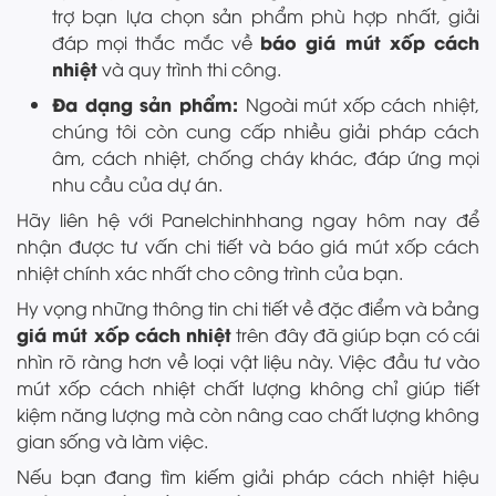
trợ bạn lựa chọn sản phẩm phù hợp nhất, giải
báo giá mút xốp cách
đáp mọi thắc mắc về
nhiệt
và quy trình thi công.
Đa dạng sản phẩm:
Ngoài mút xốp cách nhiệt,
chúng tôi còn cung cấp nhiều giải pháp cách
âm, cách nhiệt, chống cháy khác, đáp ứng mọi
nhu cầu của dự án.
Hãy liên hệ với Panelchinhhang ngay hôm nay để
nhận được tư vấn chi tiết và báo giá mút xốp cách
nhiệt chính xác nhất cho công trình của bạn.
Hy vọng những thông tin chi tiết về đặc điểm và bảng
giá mút xốp cách nhiệt
trên đây đã giúp bạn có cái
nhìn rõ ràng hơn về loại vật liệu này. Việc đầu tư vào
mút xốp cách nhiệt chất lượng không chỉ giúp tiết
kiệm năng lượng mà còn nâng cao chất lượng không
gian sống và làm việc.
Nếu bạn đang tìm kiếm giải pháp cách nhiệt hiệu