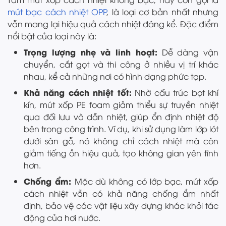
mút bạc cách nhiệt OPP
, là loại cơ bản nhất nhưng
vẫn mang lại hiệu quả cách nhiệt đáng kể. Đặc điểm
nổi bật của loại này là:
Trọng lượng nhẹ và linh hoạt:
Dễ dàng vận
chuyển, cắt gọt và thi công ở nhiều vị trí khác
nhau, kể cả những nơi có hình dạng phức tạp.
Khả năng cách nhiệt tốt:
Nhờ cấu trúc bọt khí
kín, mút xốp PE foam giảm thiểu sự truyền nhiệt
qua đối lưu và dẫn nhiệt, giúp ổn định nhiệt độ
bên trong công trình. Ví dụ, khi sử dụng làm lớp lót
dưới sàn gỗ, nó không chỉ cách nhiệt mà còn
giảm tiếng ồn hiệu quả, tạo không gian yên tĩnh
hơn.
Chống ẩm:
Mặc dù không có lớp bạc, mút xốp
cách nhiệt vẫn có khả năng chống ẩm nhất
định, bảo vệ các vật liệu xây dựng khác khỏi tác
động của hơi nước.