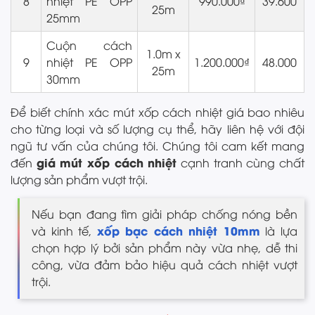
8
nhiệt PE OPP
990.000₫
39.600
25m
25mm
Cuộn cách
1.0m x
9
nhiệt PE OPP
1.200.000₫
48.000
25m
30mm
Để biết chính xác mút xốp cách nhiệt giá bao nhiêu
cho từng loại và số lượng cụ thể, hãy liên hệ với đội
ngũ tư vấn của chúng tôi. Chúng tôi cam kết mang
giá mút xốp cách nhiệt
đến
cạnh tranh cùng chất
lượng sản phẩm vượt trội.
Nếu bạn đang tìm giải pháp chống nóng bền
xốp bạc cách nhiệt 10mm
và kinh tế,
là lựa
chọn hợp lý bởi sản phẩm này vừa nhẹ, dễ thi
công, vừa đảm bảo hiệu quả cách nhiệt vượt
trội.