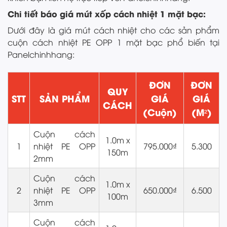
Chi tiết báo giá mút xốp cách nhiệt 1 mặt bạc:
Dưới đây là giá mút cách nhiệt cho các sản phẩm
cuộn cách nhiệt PE OPP 1 mặt bạc phổ biến tại
Panelchinhhang:
ĐƠN
ĐƠN
QUY
STT
SẢN PHẨM
GIÁ
GIÁ
CÁCH
(Cuộn)
(M²)
Cuộn cách
1.0m x
1
nhiệt PE OPP
795.000₫
5.300
150m
2mm
Cuộn cách
1.0m x
2
nhiệt PE OPP
650.000₫
6.500
100m
3mm
Cuộn cách