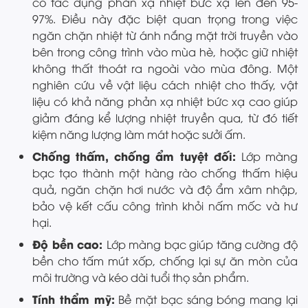
có tác dụng phản xạ nhiệt bức xạ lên đến 95-
97%. Điều này đặc biệt quan trọng trong việc
ngăn chặn nhiệt từ ánh nắng mặt trời truyền vào
bên trong công trình vào mùa hè, hoặc giữ nhiệt
không thất thoát ra ngoài vào mùa đông. Một
nghiên cứu về vật liệu cách nhiệt cho thấy, vật
liệu có khả năng phản xạ nhiệt bức xạ cao giúp
giảm đáng kể lượng nhiệt truyền qua, từ đó tiết
kiệm năng lượng làm mát hoặc sưởi ấm.
Chống thấm, chống ẩm tuyệt đối:
Lớp màng
bạc tạo thành một hàng rào chống thấm hiệu
quả, ngăn chặn hơi nước và độ ẩm xâm nhập,
bảo vệ kết cấu công trình khỏi nấm mốc và hư
hại.
Độ bền cao:
Lớp màng bạc giúp tăng cường độ
bền cho tấm mút xốp, chống lại sự ăn mòn của
môi trường và kéo dài tuổi thọ sản phẩm.
Tính thẩm mỹ:
Bề mặt bạc sáng bóng mang lại