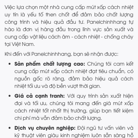
Việc lựa chọn một nhà cung cấp mút xốp cách nhiệt
uy tín là yếu tố then chốt để đảm bảo chất lượng
công trình và hiệu quả đầu tư. Panelchinhhang tự
hào là đơn vị hàng đầu trong lĩnh vực sản xuất và
cung cấp vật liệu cách âm - cách nhiệt - chống cháy
tại Việt Nam.
Khi đến với Panelchinhhang, bạn sẽ nhận được:
Sản phẩm chất lượng cao:
Chúng tôi cam kết
cung cấp mút xốp cách nhiệt đạt tiêu chuẩn, có
nguồn gốc rõ ràng, đảm bảo hiệu quả cách
nhiệt tối ưu và độ bền vượt thời gian.
Giá cả cạnh tranh:
Với quy trình sản xuất hiện
đại và tối ưu, chúng tôi mang đến giá mút xốp
cách nhiệt tốt nhất thị trường, giúp bạn tiết kiệm
chi phí mà vẫn đảm bảo chất lượng.
Dịch vụ chuyên nghiệp:
Đội ngũ tư vấn viên và
kỹ thuật viên giàu kinh nghiệm luôn sẵn sàng hỗ