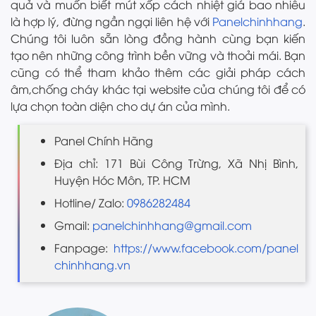
quả và muốn biết mút xốp cách nhiệt giá bao nhiêu
là hợp lý, đừng ngần ngại liên hệ với
Panelchinhhang
.
Chúng tôi luôn sẵn lòng đồng hành cùng bạn kiến
tạo nên những công trình bền vững và thoải mái. Bạn
cũng có thể tham khảo thêm các giải pháp cách
âm,chống cháy khác tại website của chúng tôi để có
lựa chọn toàn diện cho dự án của mình.
Panel Chính Hãng
Địa chỉ: 171 Bùi Công Trừng, Xã Nhị Bình,
Huyện Hóc Môn, TP. HCM
Hotline/ Zalo:
0986282484
Gmail:
panelchinhhang@gmail.com
Fanpage:
https://www.facebook.com/panel
chinhhang.vn