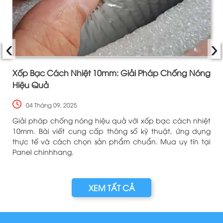
‹
›
Xốp Bạc Cách Nhiệt 10mm: Giải Pháp Chống Nóng
Hiệu Quả
04 Tháng 09, 2025
u
Giải pháp chống nóng hiệu quả với xốp bạc cách nhiệt
o
10mm. Bài viết cung cấp thông số kỹ thuật, ứng dụng
i
thực tế và cách chọn sản phẩm chuẩn. Mua uy tín tại
Panel chinhhang.
XEM TẤT CẢ