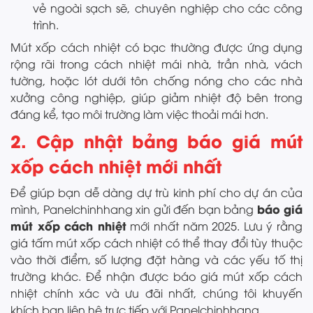
vẻ ngoài sạch sẽ, chuyên nghiệp cho các công
trình.
Mút xốp cách nhiệt có bạc thường được ứng dụng
rộng rãi trong cách nhiệt mái nhà, trần nhà, vách
tường, hoặc lót dưới tôn chống nóng cho các nhà
xưởng công nghiệp, giúp giảm nhiệt độ bên trong
đáng kể, tạo môi trường làm việc thoải mái hơn.
2. Cập nhật bảng báo giá mút
xốp cách nhiệt mới nhất
Để giúp bạn dễ dàng dự trù kinh phí cho dự án của
báo giá
mình, Panelchinhhang xin gửi đến bạn bảng
mút xốp cách nhiệt
mới nhất năm 2025. Lưu ý rằng
giá tấm mút xốp cách nhiệt có thể thay đổi tùy thuộc
vào thời điểm, số lượng đặt hàng và các yếu tố thị
trường khác. Để nhận được báo giá mút xốp cách
nhiệt chính xác và ưu đãi nhất, chúng tôi khuyến
khích bạn liên hệ trực tiếp với Panelchinhhang.