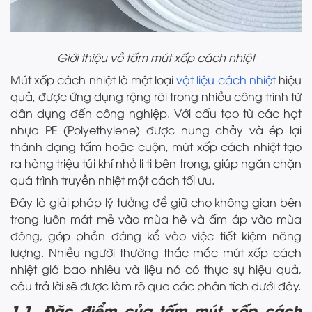
Giới thiệu về tấm mút xốp cách nhiệt
Mút xốp cách nhiệt là một loại
vật liệu cách nhiệt
hiệu
quả, được ứng dụng rộng rãi trong nhiều công trình từ
dân dụng đến công nghiệp. Với cấu tạo từ các hạt
nhựa PE (Polyethylene) được nung chảy và ép lại
thành dạng tấm hoặc cuộn, mút xốp cách nhiệt tạo
ra hàng triệu túi khí nhỏ li ti bên trong, giúp ngăn chặn
quá trình truyền nhiệt một cách tối ưu.
Đây là giải pháp lý tưởng để giữ cho không gian bên
trong luôn mát mẻ vào mùa hè và ấm áp vào mùa
đông, góp phần đáng kể vào việc tiết kiệm năng
lượng. Nhiều người thường thắc mắc mút xốp cách
nhiệt giá bao nhiêu và liệu nó có thực sự hiệu quả,
câu trả lời sẽ được làm rõ qua các phân tích dưới đây.
1.1. Đặc điểm của tấm mút xốp cách