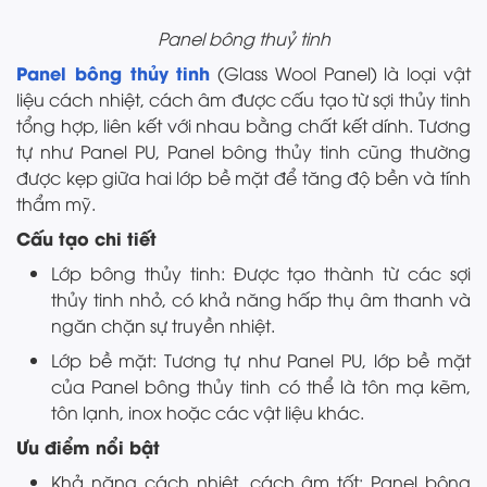
Panel bông thuỷ tinh
Panel bông thủy tinh
(Glass Wool Panel) là loại vật
liệu cách nhiệt, cách âm được cấu tạo từ sợi thủy tinh
tổng hợp, liên kết với nhau bằng chất kết dính. Tương
tự như Panel PU, Panel bông thủy tinh cũng thường
được kẹp giữa hai lớp bề mặt để tăng độ bền và tính
thẩm mỹ.
Cấu tạo chi tiết
Lớp bông thủy tinh: Được tạo thành từ các sợi
thủy tinh nhỏ, có khả năng hấp thụ âm thanh và
ngăn chặn sự truyền nhiệt.
Lớp bề mặt: Tương tự như Panel PU, lớp bề mặt
của Panel bông thủy tinh có thể là tôn mạ kẽm,
tôn lạnh, inox hoặc các vật liệu khác.
Ưu điểm nổi bật
Khả năng cách nhiệt, cách âm tốt: Panel bông