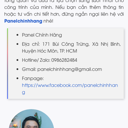
công trình của mình. Nếu bạn cần thêm thông tin
hoặc tư vấn chi tiết hơn, đừng ngần ngại liên hệ với
Panelchinhhang
nhé!
Panel Chính Hãng
Địa chỉ: 171 Bùi Công Trừng, Xã Nhị Bình,
Huyện Hóc Môn, TP. HCM
Hotline/ Zalo: 0986282484
Gmail: panelchinhhang@gmail.com
Fanpage:
https://www.facebook.com/panelchinhhan
g