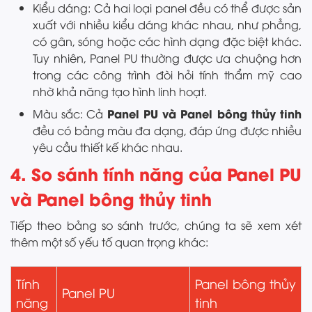
Kiểu dáng: Cả hai loại panel đều có thể được sản
xuất với nhiều kiểu dáng khác nhau, như phẳng,
có gân, sóng hoặc các hình dạng đặc biệt khác.
Tuy nhiên, Panel PU thường được ưa chuộng hơn
trong các công trình đòi hỏi tính thẩm mỹ cao
nhờ khả năng tạo hình linh hoạt.
Panel PU và Panel bông thủy tinh
Màu sắc: Cả
đều có bảng màu đa dạng, đáp ứng được nhiều
yêu cầu thiết kế khác nhau.
4. So sánh tính năng của Panel PU
và Panel bông thủy tinh
Tiếp theo bảng so sánh trước, chúng ta sẽ xem xét
thêm một số yếu tố quan trọng khác:
Tính
Panel bông thủy
Panel PU
năng
tinh