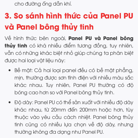
cho đường ống dẫn khí.
3. So sánh hình thức của Panel PU
và Panel bông thủy tinh
Panel PU và Panel bông
Về hình thức bên ngoài,
thủy tinh
có khá nhiều điểm tương đồng, tuy nhiên,
vẫn có những khác biệt nhỏ giúp chúng ta phân biệt
được hai loại vật liệu này:
Bề mặt: Cả hai loại panel đều có bề mặt phẳng,
mịn, thường được sơn tĩnh điện với nhiều màu sắc
khác nhau. Tuy nhiên, Panel PU thường có độ
bóng cao hơn so với Panel bông thủy tinh.
Độ dày: Panel PU có thể sản xuất với nhiều độ dày
khác nhau, từ 20mm đến 200mm hoặc hơn, tùy
thuộc vào yêu cầu cách nhiệt. Panel bông thủy
tinh cũng có nhiều lựa chọn về độ dày, nhưng
thường không đa dạng như Panel PU.