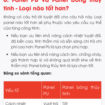
tinh - Loại nào tốt hơn?
Không có câu trả lời tuyệt đối cho câu hỏi này. Loại
panel nào tốt hơn sẽ phụ thuộc vào yêu cầu cụ thể
của từng công trình.
Nếu bạn ưu tiên khả năng cách nhiệt tuyệt đối,
độ bền cao, tính thẩm mỹ và sẵn sàng chi trả chi
phí cao hơn: Panel PU là lựa chọn phù hợp.
Nếu bạn ưu tiên khả năng cách âm, chống cháy,
giá thành hợp lý và không quá khắt khe về tính
thẩm mỹ: Panel bông thủy tinh là lựa chọn tốt.
Bảng so sánh tổng quan:
Panel
Panel bông thủy
Yếu tố
PU
tinh
Cách nhiệt
Vượt trội
Tốt