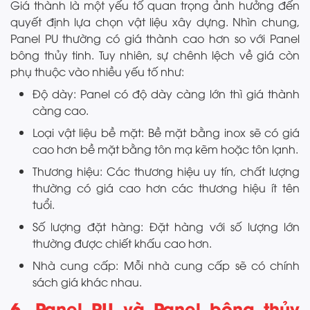
Giá thành là một yếu tố quan trọng ảnh hưởng đến
quyết định lựa chọn vật liệu xây dựng. Nhìn chung,
Panel PU thường có giá thành cao hơn so với Panel
bông thủy tinh. Tuy nhiên, sự chênh lệch về giá còn
phụ thuộc vào nhiều yếu tố như:
Độ dày: Panel có độ dày càng lớn thì giá thành
càng cao.
Loại vật liệu bề mặt: Bề mặt bằng inox sẽ có giá
cao hơn bề mặt bằng tôn mạ kẽm hoặc tôn lạnh.
Thương hiệu: Các thương hiệu uy tín, chất lượng
thường có giá cao hơn các thương hiệu ít tên
tuổi.
Số lượng đặt hàng: Đặt hàng với số lượng lớn
thường được chiết khấu cao hơn.
Nhà cung cấp: Mỗi nhà cung cấp sẽ có chính
sách giá khác nhau.
6. Panel PU và Panel bông thủy