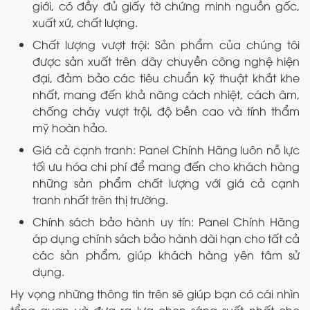
giới, có đầy đủ giấy tờ chứng minh nguồn gốc,
xuất xứ, chất lượng.
Chất lượng vượt trội: Sản phẩm của chúng tôi
được sản xuất trên dây chuyền công nghệ hiện
đại, đảm bảo các tiêu chuẩn kỹ thuật khắt khe
nhất, mang đến khả năng cách nhiệt, cách âm,
chống cháy vượt trội, độ bền cao và tính thẩm
mỹ hoàn hảo.
Giá cả cạnh tranh: Panel Chính Hãng luôn nỗ lực
tối ưu hóa chi phí để mang đến cho khách hàng
những sản phẩm chất lượng với giá cả cạnh
tranh nhất trên thị trường.
Chính sách bảo hành uy tín: Panel Chính Hãng
áp dụng chính sách bảo hành dài hạn cho tất cả
các sản phẩm, giúp khách hàng yên tâm sử
dụng.
Hy vọng những thông tin trên sẽ giúp bạn có cái nhìn
tổng quan và đưa ra lựa chọn sáng suốt nhất cho