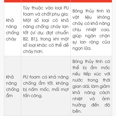
Tùy thuộc vào loại PU
Bông thủy tinh là
foam và chất phụ gia.
vật liệu không
Khả
Một số loại có khả
cháy, có khả năng
năng
năng chống cháy lan
chịu nhiệt cao,
chống
tốt (ví dụ: đạt chuẩn
giúp ngăn chặn
cháy
B2, B1), trong khi một
sự lan rộng của
số loại khác có thể dễ
ngọn lửa.
cháy hơn.
Bông thủy tinh có
thể bị ẩm mốc
nếu tiếp xúc với
Khả
PU foam có khả năng
nước trong thời
năng
chống ẩm tốt, không
gian dài, làm giảm
chống
bị nấm mốc, mối mọt
khả năng cách
ẩm
tấn công.
nhiệt và ảnh
hưởng đến độ
bền.