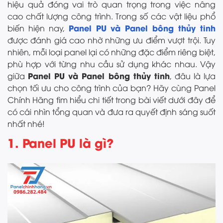
hiệu quả đóng vai trò quan trọng trong việc nâng
cao chất lượng công trình. Trong số các vật liệu phổ
Panel PU và Panel bông thủy tinh
biến hiện nay,
được đánh giá cao nhờ những ưu điểm vượt trội. Tuy
nhiên, mỗi loại panel lại có những đặc điểm riêng biệt,
phù hợp với từng nhu cầu sử dụng khác nhau. Vậy
Panel PU và Panel bông thủy tinh
giữa
, đâu là lựa
chọn tối ưu cho công trình của bạn? Hãy cùng Panel
Chính Hãng tìm hiểu chi tiết trong bài viết dưới đây để
có cái nhìn tổng quan và đưa ra quyết định sáng suốt
nhất nhé!
1. Panel PU là gì?