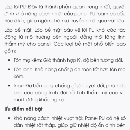
Lớp lõi PU: Đây là thành phần quan trọng nhất, quyết
định khả năng cách nhiệt của panel. PU foam có cấu
trúc ô kín, giúp ngăn chặn sự truyền nhiệt qua vật liệu.
Lớp bề mặt: Lớp bề mặt bảo vệ lõi PU khỏi các tác
động từ môi trường bên ngoài, đồng thời tăng tính
thẩm mỹ cho panel. Các loại bề mặt phổ biến bao
gồm:
Tôn mạ kẽm: Giá thành hợp lý, độ bền tương đối.
Tôn lạnh: Khả năng chống ăn mòn tốt hơn tôn mạ
kẽm.
Inox: Độ bền cao, chống gỉ sét tuyệt đối, phù hợp
cho các công trình đòi hỏi tính thẩm mỹ cao và
môi trường khắc nghiệt.
Ưu điểm nổi bật
Khả năng cách nhiệt vượt trội: Panel PU có hệ số
dẫn nhiệt rất thấp, giúp giữ nhiệt độ ổn định bên