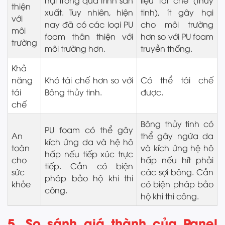
hại trong quá trình sản
liệu tái chế (thủy
thiện
xuất. Tuy nhiên, hiện
tinh), ít gây hại
với
nay đã có các loại PU
cho môi trường
môi
foam thân thiện với
hơn so với PU foam
trường
môi trường hơn.
truyền thống.
Khả
năng
Khó tái chế hơn so với
Có thể tái chế
tái
Bông thủy tinh.
được.
chế
Bông thủy tinh có
PU foam có thể gây
An
thể gây ngứa da
kích ứng da và hệ hô
toàn
và kích ứng hệ hô
hấp nếu tiếp xúc trực
cho
hấp nếu hít phải
tiếp. Cần có biện
sức
các sợi bông. Cần
pháp bảo hộ khi thi
khỏe
có biện pháp bảo
công.
hộ khi thi công.
5. So sánh giá thành của Panel