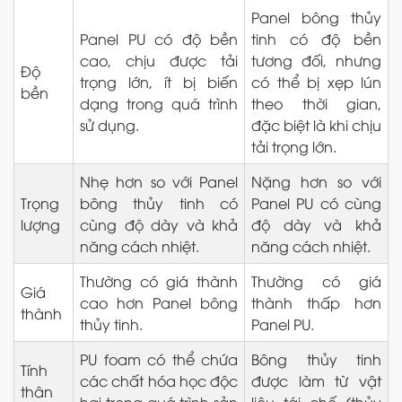
Panel bông thủy
Panel PU có độ bền
tinh có độ bền
cao, chịu được tải
tương đối, nhưng
Độ
trọng lớn, ít bị biến
có thể bị xẹp lún
bền
dạng trong quá trình
theo thời gian,
sử dụng.
đặc biệt là khi chịu
tải trọng lớn.
Nhẹ hơn so với Panel
Nặng hơn so với
Trọng
bông thủy tinh có
Panel PU có cùng
lượng
cùng độ dày và khả
độ dày và khả
năng cách nhiệt.
năng cách nhiệt.
Thường có giá thành
Thường có giá
Giá
cao hơn Panel bông
thành thấp hơn
thành
thủy tinh.
Panel PU.
PU foam có thể chứa
Bông thủy tinh
Tính
các chất hóa học độc
được làm từ vật
thân