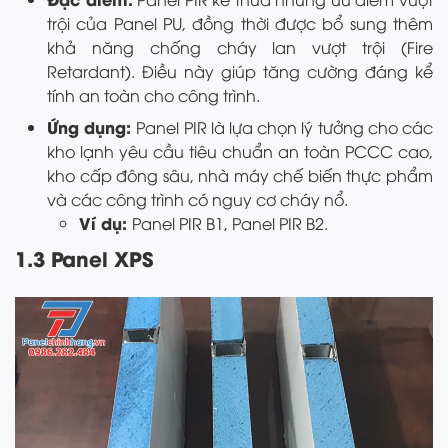
trội của Panel PU, đồng thời được bổ sung thêm
khả năng chống cháy lan vượt trội (Fire
Retardant). Điều này giúp tăng cường đáng kể
tính an toàn cho công trình.
Ứng dụng:
Panel PIR là lựa chọn lý tưởng cho các
kho lạnh yêu cầu tiêu chuẩn an toàn PCCC cao,
kho cấp đông sâu, nhà máy chế biến thực phẩm
và các công trình có nguy cơ cháy nổ.
Ví dụ:
Panel PIR B1, Panel PIR B2.
1.3 Panel XPS