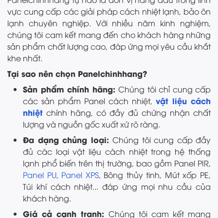
vực cung cấp các giải pháp cách nhiệt lạnh, bảo ôn
lạnh chuyên nghiệp. Với nhiều năm kinh nghiệm,
chúng tôi cam kết mang đến cho khách hàng những
sản phẩm chất lượng cao, đáp ứng mọi yêu cầu khắt
khe nhất.
Tại sao nên chọn Panelchinhhang?
Sản phẩm chính hãng:
Chúng tôi chỉ cung cấp
vật liệu cách
các sản phẩm Panel cách nhiệt,
nhiệt
chính hãng, có đầy đủ chứng nhận chất
lượng và nguồn gốc xuất xứ rõ ràng.
Đa dạng chủng loại:
Chúng tôi cung cấp đầy
đủ các loại vật liệu cách nhiệt trong hệ thống
lạnh phổ biến trên thị trường, bao gồm Panel PIR,
Panel PU
,
Panel XPS
, Bông thủy tinh, Mút xốp PE,
Túi khí cách nhiệt... đáp ứng mọi nhu cầu của
khách hàng.
Giá cả cạnh tranh:
Chúng tôi cam kết mang