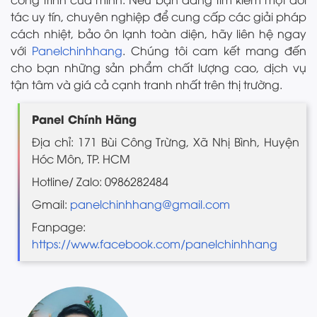
tác uy tín, chuyên nghiệp để cung cấp các giải pháp
cách nhiệt, bảo ôn lạnh toàn diện, hãy liên hệ ngay
với
Panelchinhhang
. Chúng tôi cam kết mang đến
cho bạn những sản phẩm chất lượng cao, dịch vụ
tận tâm và giá cả cạnh tranh nhất trên thị trường.
Panel Chính Hãng
Địa chỉ: 171 Bùi Công Trừng, Xã Nhị Bình, Huyện
Hóc Môn, TP. HCM
Hotline/ Zalo: 0986282484
Gmail:
panelchinhhang@gmail.com
Fanpage:
https://www.facebook.com/panelchinhhang