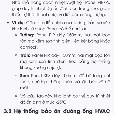
Nhờ khả năng cách nhiệt vượt trội, Panel PIR/PU
giúp duy trì nhiệt độ ổn định bên trong kho, giảm
thiểu sự thất thoát nhiệt và tiết kiệm năng lượng.
Ví dụ:
Cấu tạo điển hình của tường, trần và sàn
kho lạnh sử dụng Panel có thể như sau:
Tường:
Panel PIR dày 150mm, hai mặt bọc
tôn mạ kẽm sơn tĩnh điện, liên kết bằng khóa
camlock.
Trần:
Panel PIR dày 150mm, hai mặt bọc tôn
mạ kẽm sơn tĩnh điện, treo bằng hệ thống
khung xương chịu lực.
Sàn:
Panel XPS dày 100mm, đổ bê tông cốt
thép, phủ lớp chống thấm và lớp bảo vệ bề
mặt.
Với cấu tạo này, kho lạnh có thể duy trì nhiệt
độ ổn định ở mức -25°C.
3.2 Hệ thống bảo ôn đường ống HVAC