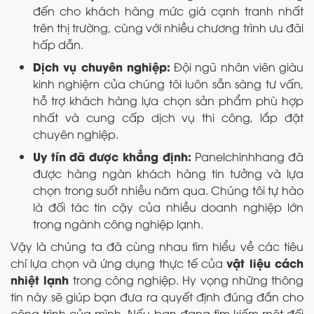
đến cho khách hàng mức giá cạnh tranh nhất
trên thị trường, cùng với nhiều chương trình ưu đãi
hấp dẫn.
Dịch vụ chuyên nghiệp:
Đội ngũ nhân viên giàu
kinh nghiệm của chúng tôi luôn sẵn sàng tư vấn,
hỗ trợ khách hàng lựa chọn sản phẩm phù hợp
nhất và cung cấp dịch vụ thi công, lắp đặt
chuyên nghiệp.
Uy tín đã được khẳng định:
Panelchinhhang đã
được hàng ngàn khách hàng tin tưởng và lựa
chọn trong suốt nhiều năm qua. Chúng tôi tự hào
là đối tác tin cậy của nhiều doanh nghiệp lớn
trong ngành công nghiệp lạnh.
Vậy là chúng ta đã cùng nhau tìm hiểu về các tiêu
vật liệu cách
chí lựa chọn và ứng dụng thực tế của
nhiệt lạnh
trong công nghiệp. Hy vọng những thông
tin này sẽ giúp bạn đưa ra quyết định đúng đắn cho
công trình của mình. Nếu bạn đang tìm kiếm một đối