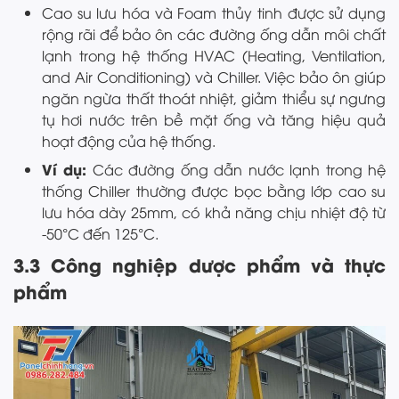
Cao su lưu hóa và Foam thủy tinh được sử dụng
rộng rãi để bảo ôn các đường ống dẫn môi chất
lạnh trong hệ thống HVAC (Heating, Ventilation,
and Air Conditioning) và Chiller. Việc bảo ôn giúp
ngăn ngừa thất thoát nhiệt, giảm thiểu sự ngưng
tụ hơi nước trên bề mặt ống và tăng hiệu quả
hoạt động của hệ thống.
Ví dụ:
Các đường ống dẫn nước lạnh trong hệ
thống Chiller thường được bọc bằng lớp cao su
lưu hóa dày 25mm, có khả năng chịu nhiệt độ từ
-50°C đến 125°C.
3.3 Công nghiệp dược phẩm và thực
phẩm