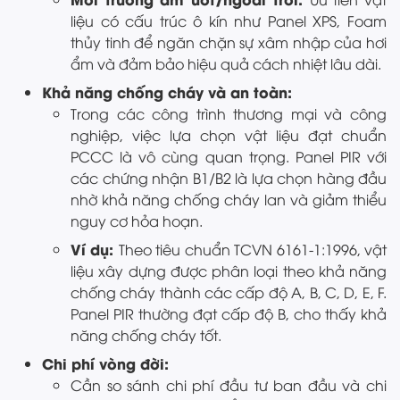
liệu có cấu trúc ô kín như Panel XPS, Foam
thủy tinh để ngăn chặn sự xâm nhập của hơi
ẩm và đảm bảo hiệu quả cách nhiệt lâu dài.
Khả năng chống cháy và an toàn:
Trong các công trình thương mại và công
nghiệp, việc lựa chọn vật liệu đạt chuẩn
PCCC là vô cùng quan trọng. Panel PIR với
các chứng nhận B1/B2 là lựa chọn hàng đầu
nhờ khả năng chống cháy lan và giảm thiểu
nguy cơ hỏa hoạn.
Ví dụ:
Theo tiêu chuẩn TCVN 6161-1:1996, vật
liệu xây dựng được phân loại theo khả năng
chống cháy thành các cấp độ A, B, C, D, E, F.
Panel PIR thường đạt cấp độ B, cho thấy khả
năng chống cháy tốt.
Chi phí vòng đời:
Cần so sánh chi phí đầu tư ban đầu và chi