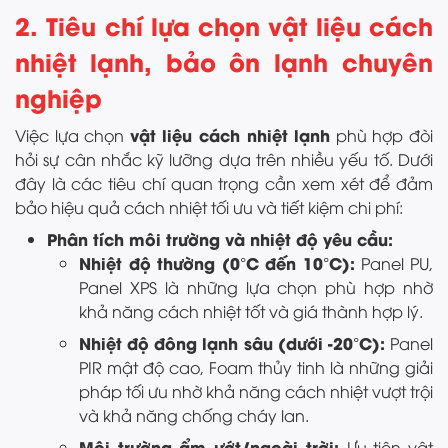
2. Tiêu chí lựa chọn vật liệu cách
nhiệt lạnh, bảo ôn lạnh chuyên
nghiệp
vật liệu cách nhiệt lạnh
Việc lựa chọn
phù hợp đòi
hỏi sự cân nhắc kỹ lưỡng dựa trên nhiều yếu tố. Dưới
đây là các tiêu chí quan trọng cần xem xét để đảm
bảo hiệu quả cách nhiệt tối ưu và tiết kiệm chi phí:
Phân tích môi trường và nhiệt độ yêu cầu:
Nhiệt độ thường (0°C đến 10°C):
Panel PU,
Panel XPS là những lựa chọn phù hợp nhờ
khả năng cách nhiệt tốt và giá thành hợp lý.
Nhiệt độ đông lạnh sâu (dưới -20°C):
Panel
PIR mật độ cao, Foam thủy tinh là những giải
pháp tối ưu nhờ khả năng cách nhiệt vượt trội
và khả năng chống cháy lan.
Môi trường ẩm ướt/ngoài trời:
Ưu tiên vật