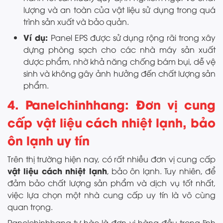
lượng và an toàn của vật liệu sử dụng trong quá
trình sản xuất và bảo quản.
Ví dụ:
Panel EPS được sử dụng rộng rãi trong xây
dựng phòng sạch cho các nhà máy sản xuất
dược phẩm, nhờ khả năng chống bám bụi, dễ vệ
sinh và không gây ảnh hưởng đến chất lượng sản
phẩm.
4. Panelchinhhang: Đơn vị cung
cấp vật liệu cách nhiệt lạnh, bảo
ôn lạnh uy tín
Trên thị trường hiện nay, có rất nhiều đơn vị cung cấp
vật liệu cách nhiệt lạnh
, bảo ôn lạnh. Tuy nhiên, để
đảm bảo chất lượng sản phẩm và dịch vụ tốt nhất,
việc lựa chọn một nhà cung cấp uy tín là vô cùng
quan trọng.
Panelchinhhang tự hào là đơn vị hàng đầu trong lĩnh