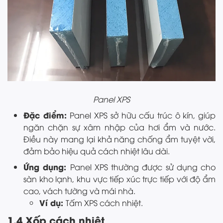
Panel XPS
Đặc điểm:
Panel XPS sở hữu cấu trúc ô kín, giúp
ngăn chặn sự xâm nhập của hơi ẩm và nước.
Điều này mang lại khả năng chống ẩm tuyệt vời,
đảm bảo hiệu quả cách nhiệt lâu dài.
Ứng dụng:
Panel XPS thường được sử dụng cho
sàn kho lạnh, khu vực tiếp xúc trực tiếp với độ ẩm
cao, vách tường và mái nhà.
Ví dụ:
Tấm XPS cách nhiệt.
1.4 Xốp cách nhiệt