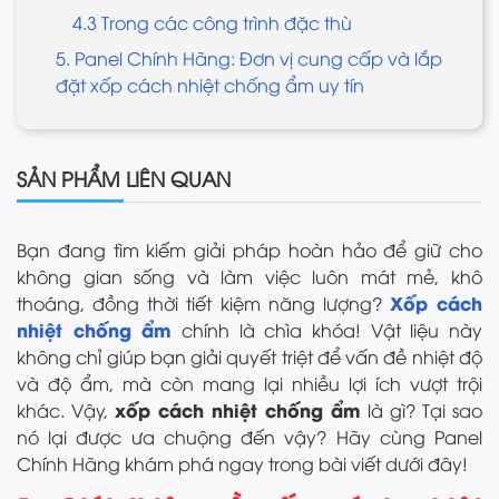
4.3 Trong các công trình đặc thù
5. Panel Chính Hãng: Đơn vị cung cấp và lắp
đặt xốp cách nhiệt chống ẩm uy tín
SẢN PHẨM LIÊN QUAN
Bạn đang tìm kiếm giải pháp hoàn hảo để giữ cho
không gian sống và làm việc luôn mát mẻ, khô
Xốp cách
thoáng, đồng thời tiết kiệm năng lượng?
nhiệt chống ẩm
chính là chìa khóa! Vật liệu này
không chỉ giúp bạn giải quyết triệt để vấn đề nhiệt độ
và độ ẩm, mà còn mang lại nhiều lợi ích vượt trội
xốp cách nhiệt chống ẩm
khác. Vậy,
là gì? Tại sao
nó lại được ưa chuộng đến vậy? Hãy cùng Panel
Chính Hãng khám phá ngay trong bài viết dưới đây!