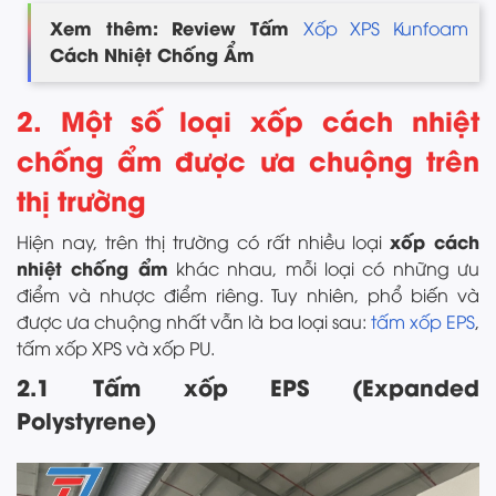
Xem thêm: Review Tấm
Xốp XPS Kunfoam
Cách Nhiệt Chống Ẩm
2. Một số loại xốp cách nhiệt
chống ẩm được ưa chuộng trên
thị trường
xốp cách
Hiện nay, trên thị trường có rất nhiều loại
nhiệt chống ẩm
khác nhau, mỗi loại có những ưu
điểm và nhược điểm riêng. Tuy nhiên, phổ biến và
được ưa chuộng nhất vẫn là ba loại sau:
tấm xốp EPS
,
tấm xốp XPS và xốp PU.
2.1 Tấm xốp EPS (Expanded
Polystyrene)