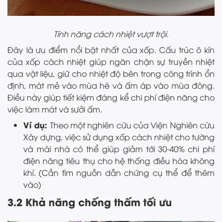
Tính năng cách nhiệt vượt trội.
Đây là ưu điểm nổi bật nhất của xốp. Cấu trúc ô kín
của xốp cách nhiệt giúp ngăn chặn sự truyền nhiệt
qua vật liệu, giữ cho nhiệt độ bên trong công trình ổn
định, mát mẻ vào mùa hè và ấm áp vào mùa đông.
Điều này giúp tiết kiệm đáng kể chi phí điện năng cho
việc làm mát và sưởi ấm.
Ví dụ:
Theo một nghiên cứu của Viện Nghiên cứu
Xây dựng, việc sử dụng xốp cách nhiệt cho tường
và mái nhà có thể giúp giảm tới 30-40% chi phí
điện năng tiêu thụ cho hệ thống điều hòa không
khí. (Cần tìm nguồn dẫn chứng cụ thể để thêm
vào)
3.2 Khả năng chống thấm tối ưu