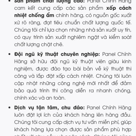
Sản phẩm chất lượng cao:
Panel Chính Hãng
xốp cách
cam kết cung cấp các sản phẩm
nhiệt chống ẩm
chính hãng, có nguồn gốc xuất
xứ rõ ràng, đạt tiêu chuẩn chất lượng quốc tế.
Chúng tôi chỉ lựa chọn những nhà sản xuất uy tín,
có quy trình sản xuất nghiêm ngặt và kiểm soát
chất lượng chặt chẽ.
Đội ngũ kỹ thuật chuyên nghiệp:
Panel Chính
Hãng sở hữu đội ngũ kỹ thuật viên giàu kinh
nghiệm, được đào tạo bài bản về kỹ thuật thi
công và lắp đặt xốp cách nhiệt. Chúng tôi luôn
cập nhật những công nghệ mới nhất để đảm
bảo quá trình thi công diễn ra nhanh chóng,
chính xác và an toàn.
Dịch vụ tận tâm, chu đáo:
Panel Chính Hãng
luôn đặt lợi ích của khách hàng lên hàng đầu.
Chúng tôi cung cấp dịch vụ tư vấn miễn phí, giúp
khách hàng lựa chọn được sản phẩm phù hợp