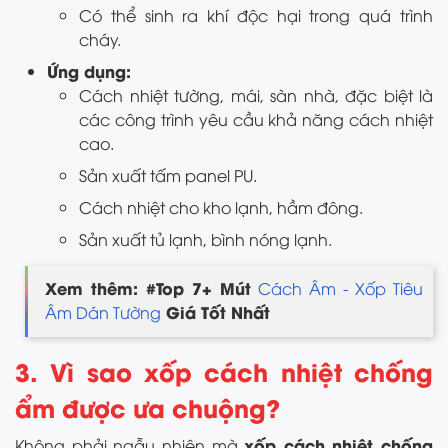
Có thể sinh ra khí độc hại trong quá trình
cháy.
Ứng dụng:
Cách nhiệt tường, mái, sàn nhà, đặc biệt là
các công trình yêu cầu khả năng cách nhiệt
cao.
Sản xuất tấm panel PU.
Cách nhiệt cho kho lạnh, hầm đông.
Sản xuất tủ lạnh, bình nóng lạnh.
Xem thêm: #Top 7+ Mút
Cách Âm - Xốp Tiêu
Giá Tốt Nhất
Âm Dán Tường
3. Vì sao xốp cách nhiệt chống
ẩm được ưa chuộng?
xốp cách nhiệt chống
Không phải ngẫu nhiên mà