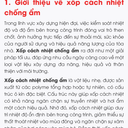
1. Giới thiệu về xốp cách nhiệt
chống ẩm
Trong lĩnh vực xây dựng hiện đại, việc kiểm soát nhiệt
độ và độ ẩm bên trong công trình đóng vai trò then
chốt, ảnh hưởng trực tiếp đến sự thoải mái, sức khỏe
của người sử dụng và hiệu quả năng lượng của tòa
Xốp cách nhiệt chống ẩm
nhà.
ra đời như một giải
pháp tối ưu, đáp ứng nhu cầu ngày càng cao về một
loại vật liệu xây dựng đa năng, hiệu quả và thân
thiện với môi trường.
Xốp cách nhiệt chống ẩm
là vật liệu nhẹ, được sản
xuất từ các polyme tổng hợp hoặc tự nhiên, có cấu
trúc ô kín đặc biệt. Cấu trúc này giúp xốp cách nhiệt
có khả năng ngăn chặn sự truyền nhiệt và hơi ẩm
một cách hiệu quả. Nhờ đó, xốp cách nhiệt giúp duy
trì nhiệt độ ổn định bên trong công trình, giảm thiểu sự
thất thoát nhiệt vào mùa đông và ngăn chặn sự xâm