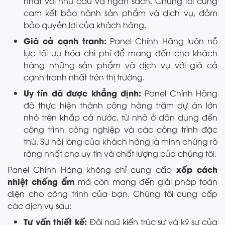
nhất với nhu cầu và ngân sách. Chúng tôi cũng
cam kết bảo hành sản phẩm và dịch vụ, đảm
bảo quyền lợi của khách hàng.
Giá cả cạnh tranh:
Panel Chính Hãng luôn nỗ
lực tối ưu hóa chi phí để mang đến cho khách
hàng những sản phẩm và dịch vụ với giá cả
cạnh tranh nhất trên thị trường.
Uy tín đã được khẳng định:
Panel Chính Hãng
đã thực hiện thành công hàng trăm dự án lớn
nhỏ trên khắp cả nước, từ nhà ở dân dụng đến
công trình công nghiệp và các công trình đặc
thù. Sự hài lòng của khách hàng là minh chứng rõ
ràng nhất cho uy tín và chất lượng của chúng tôi.
xốp cách
Panel Chính Hãng không chỉ cung cấp
nhiệt chống ẩm
mà còn mang đến giải pháp toàn
diện cho công trình của bạn. Chúng tôi cung cấp
các dịch vụ sau:
Tư vấn thiết kế:
Đội ngũ kiến trúc sư và kỹ sư của