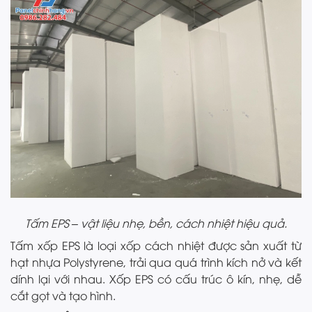
Tấm EPS – vật liệu nhẹ, bền, cách nhiệt hiệu quả.
Tấm xốp EPS là loại xốp cách nhiệt được sản xuất từ
hạt nhựa Polystyrene, trải qua quá trình kích nở và kết
dính lại với nhau. Xốp EPS có cấu trúc ô kín, nhẹ, dễ
cắt gọt và tạo hình.