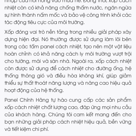
nhập của hơi nóng vào mùa hè. Đồng thời, xốp cách
nhiệt còn có khả năng chống thấm nước, ngăn ngừa
sự hình thành nấm mốc và bảo vệ công trình khỏi các
tác động tiêu cực của môi trường.
Xốp đóng vai trò nền tảng trong nhiều giải pháp xây
dựng hiện đại. Nó thường được sử dụng làm lõi bên
trong các tấm panel cách nhiệt, tạo nên một vật liệu
hoàn chỉnh có khả năng cách ly môi trường vượt trội
cho tường, mái và sàn nhà. Ngoài ra, xốp cách nhiệt
còn được sử dụng để cách nhiệt cho đường ống, hệ
thống thông gió và điều hòa không khí, giúp giảm
thiểu sự thất thoát năng lượng và nâng cao hiệu quả
hoạt động của hệ thống.
Panel Chính Hãng tự hào cung cấp các sản phẩm
xốp cách nhiệt chất lượng cao, đáp ứng mọi nhu cầu
của khách hàng. Chúng tôi cam kết mang đến cho
bạn những giải pháp cách nhiệt hiệu quả, bền vững
và tiết kiệm chi phí.