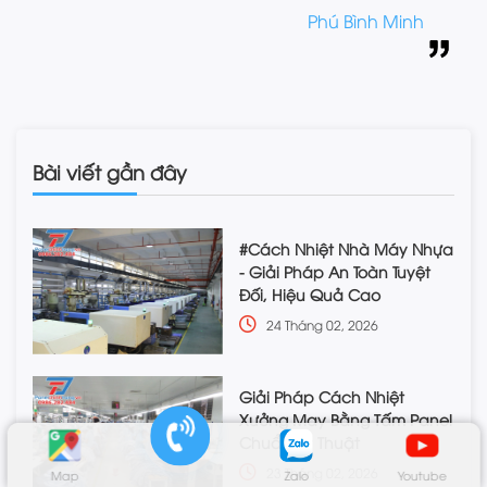
Phú Bình Minh
Bài viết gần đây
#Cách Nhiệt Nhà Máy Nhựa
- Giải Pháp An Toàn Tuyệt
Đối, Hiệu Quả Cao
24 Tháng 02, 2026
Giải Pháp Cách Nhiệt
Xưởng May Bằng Tấm Panel
Chuẩn Kỹ Thuật
23 Tháng 02, 2026
Map
Zalo
Youtube