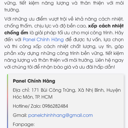
vững, tiết kiệm năng lượng và thân thiện với môi
trường.
Với những ưu điểm vượt trội về khả năng cách nhiệt,
xốp cách nhiệt
chống thấm, chịu lực và độ bền cao,
chống ẩm
là giải pháp tối ưu cho mọi công trình. Hãy
đến với
Panel Chính Hãng
để được tư vấn, lựa chọn
và thi công xốp cách nhiệt chất lượng, uy tín, góp
phần xây dựng những công trình bền vững, tiết kiệm
năng lượng và thân thiện với môi trường. Liên hệ ngay
với chúng tôi để nhận báo giá và ưu đãi hấp dẫn!
Panel Chính Hãng
Địa chỉ: 171 Bùi Công Trừng, Xã Nhị Bình, Huyện
Hóc Môn, TP. HCM
Hotline/ Zalo: 0986282484
Gmail:
panelchinhhang@gmail.com
Fanpage: