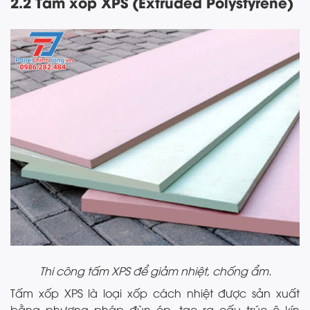
2.2 Tấm xốp XPS (Extruded Polystyrene)
Thi công tấm XPS để giảm nhiệt, chống ẩm.
Tấm xốp XPS là loại xốp cách nhiệt được sản xuất
bằng phương pháp đùn ép, tạo ra cấu trúc ô kín