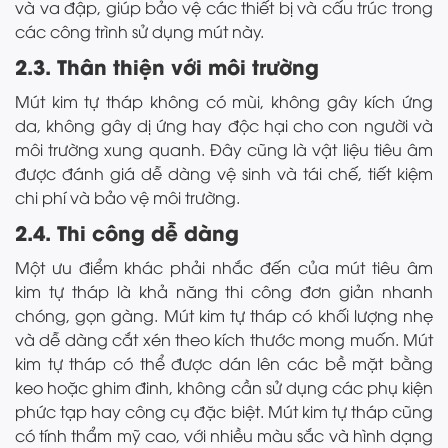
và va đập, giúp bảo vệ các thiết bị và cấu trúc trong
các công trình sử dụng mút này.
2.3. Thân thiện với môi trường
Mút kim tự tháp không có mùi, không gây kích ứng
da, không gây dị ứng hay độc hại cho con người và
môi trường xung quanh. Đây cũng là vật liệu tiêu âm
được đánh giá dễ dàng vệ sinh và tái chế, tiết kiệm
chi phí và bảo vệ môi trường.
2.4. Thi công dễ dàng
Một ưu điểm khác phải nhắc đến của mút tiêu âm
kim tự tháp là khả năng thi công đơn giản nhanh
chóng, gọn gàng. Mút kim tự tháp có khối lượng nhẹ
và dễ dàng cắt xén theo kích thước mong muốn. Mút
kim tự tháp có thể được dán lên các bề mặt bằng
keo hoặc ghim đinh, không cần sử dụng các phụ kiện
phức tạp hay công cụ đặc biệt. Mút kim tự tháp cũng
có tính thẩm mỹ cao, với nhiều màu sắc và hình dạng