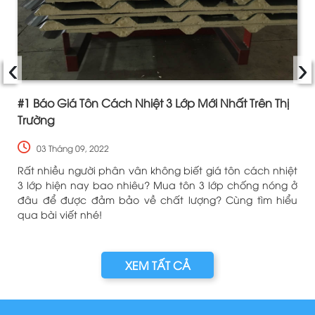
‹
›
#1 Báo Giá Tôn Cách Nhiệt 3 Lớp Mới Nhất Trên Thị
Trường
03 Tháng 09, 2022
g
Rất nhiều người phân vân không biết giá tôn cách nhiệt
ở
3 lớp hiện nay bao nhiêu? Mua tôn 3 lớp chống nóng ở
à
đâu để được đảm bảo về chất lượng? Cùng tìm hiểu
m
qua bài viết nhé!
XEM TẤT CẢ