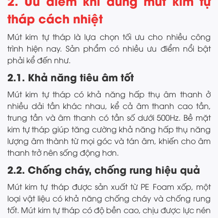
2. Ưu điểm khi dùng mút kim tự
tháp cách nhiệt
Mút kim tự tháp là lựa chọn tối ưu cho nhiều công
trình hiện nay. Sản phẩm có nhiều ưu điểm nổi bật
phải kể đến như.
2.1. Khả năng tiêu âm tốt
Mút kim tự tháp có khả năng hấp thụ âm thanh ở
nhiều dải tần khác nhau, kể cả âm thanh cao tần,
trung tần và âm thanh có tần số dưới 500Hz. Bề mặt
kim tự tháp giúp tăng cường khả năng hấp thụ năng
lượng âm thành từ mọi góc và tán âm, khiến cho âm
thanh trở nên sống động hơn.
2.2. Chống cháy, chống rung hiệu quả
Mút kim tự tháp được sản xuất từ PE Foam xốp, một
loại vật liệu có khả năng chống cháy và chống rung
tốt. Mút kim tự tháp có độ bền cao, chịu được lực nén