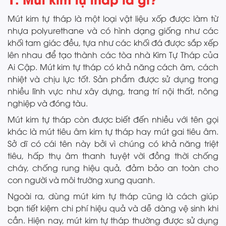
Mút kim tự tháp là một loại vật liệu xốp được làm từ
nhựa polyurethane và có hình dạng giống như các
khối tam giác đều, tựa như các khối đá được sắp xếp
lên nhau để tạo thành các tòa nhà Kim Tự Tháp của
Ai Cập. Mút kim tự tháp có khả năng cách âm, cách
nhiệt và chịu lực tốt. Sản phẩm được sử dụng trong
nhiều lĩnh vực như xây dựng, trang trí nội thất, nông
nghiệp và đóng tàu.
Mút kim tự tháp còn được biết đến nhiều với tên gọi
khác là mút tiêu âm kim tự tháp hay mút gai tiêu âm.
Sở dĩ có cái tên này bởi vì chúng có khả năng triệt
tiêu, hấp thụ âm thanh tuyệt vời đồng thời chống
cháy, chống rung hiệu quả, đảm bảo an toàn cho
con người và môi trường xung quanh.
Ngoài ra, dùng mút kim tự tháp cũng là cách giúp
bạn tiết kiệm chi phí hiệu quả và dễ dàng vệ sinh khi
cần. Hiện nay, mút kim tự tháp thường được sử dụng