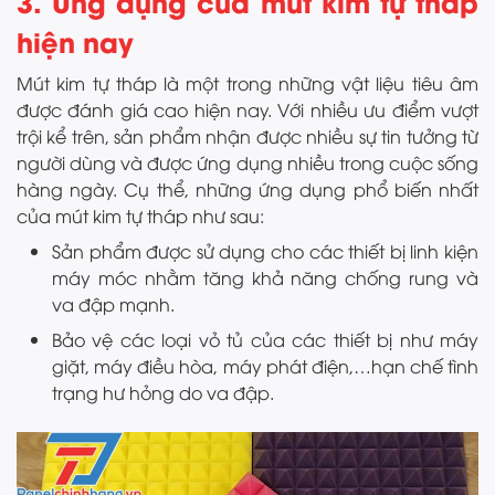
3. Ứng dụng của mút kim tự tháp
hiện nay
Mút kim tự tháp là một trong những vật liệu tiêu âm
được đánh giá cao hiện nay. Với nhiều ưu điểm vượt
trội kể trên, sản phẩm nhận được nhiều sự tin tưởng từ
người dùng và được ứng dụng nhiều trong cuộc sống
hàng ngày. Cụ thể, những ứng dụng phổ biến nhất
của mút kim tự tháp như sau:
Sản phẩm được sử dụng cho các thiết bị linh kiện
máy móc nhằm tăng khả năng chống rung và
va đập mạnh.
Bảo vệ các loại vỏ tủ của các thiết bị như máy
giặt, máy điều hòa, máy phát điện,…hạn chế tình
trạng hư hỏng do va đập.