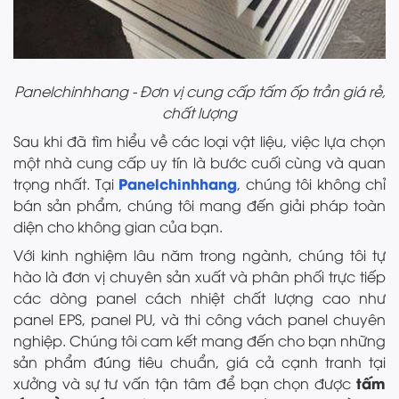
Panelchinhhang - Đơn vị cung cấp tấm ốp trần giá rẻ,
chất lượng
Sau khi đã tìm hiểu về các loại vật liệu, việc lựa chọn
một nhà cung cấp uy tín là bước cuối cùng và quan
Panelchinhhang
trọng nhất. Tại
, chúng tôi không chỉ
bán sản phẩm, chúng tôi mang đến giải pháp toàn
diện cho không gian của bạn.
Với kinh nghiệm lâu năm trong ngành, chúng tôi tự
hào là đơn vị chuyên sản xuất và phân phối trực tiếp
các dòng panel cách nhiệt chất lượng cao như
panel EPS, panel PU, và thi công vách panel chuyên
nghiệp. Chúng tôi cam kết mang đến cho bạn những
sản phẩm đúng tiêu chuẩn, giá cả cạnh tranh tại
tấm
xưởng và sự tư vấn tận tâm để bạn chọn được