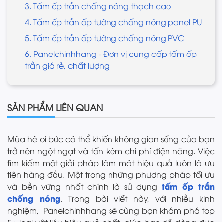
3. Tấm ốp trần chống nóng thạch cao
4. Tấm ốp trần ốp tường chống nóng panel PU
5. Tấm ốp trần ốp tường chống nóng PVC
6. Panelchinhhang - Đơn vị cung cấp tấm ốp
trần giá rẻ, chất lượng
SẢN PHẨM LIÊN QUAN
Mùa hè oi bức có thể khiến không gian sống của bạn
trở nên ngột ngạt và tốn kém chi phí điện năng. Việc
tìm kiếm một giải pháp làm mát hiệu quả luôn là ưu
tiên hàng đầu. Một trong những phương pháp tối ưu
tấm ốp trần
và bền vững nhất chính là sử dụng
chống nóng
. Trong bài viết này, với nhiều kinh
nghiệm, Panelchinhhang sẽ cùng bạn khám phá top