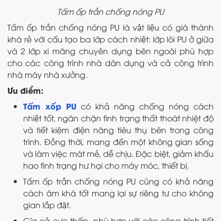
Tấm ốp trần chống nóng PU
Tấm ốp trần chống nóng PU là vật liệu có giá thành
khá rẻ với cấu tạo ba lớp cách nhiệt: lớp lõi PU ở giữa
và 2 lớp xi măng chuyên dụng bên ngoài phù hợp
cho các công trình nhà dân dụng và cả công trình
nhà máy nhà xưởng.
Ưu điểm:
Tấm xốp PU
có khả năng chống nóng cách
nhiệt tốt, ngăn chặn tình trạng thất thoát nhiệt độ
và tiết kiệm điện năng tiêu thụ bên trong công
trình. Đồng thời, mang đến một không gian sống
và làm việc mát mẻ, dễ chịu. Đặc biệt, giảm khấu
hao tình trạng hư hại cho máy móc, thiết bị.
Tấm ốp trần chống nóng PU cũng có khả năng
cách âm khá tốt mang lại sự riêng tư cho không
gian lắp đặt.
Gía cả cực thấp, phù hợp với các công trình tiết