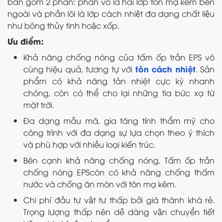
bản gồm 2 phần: phần vỏ là hai lớp tôn mạ kẽm bên
ngoài và phần lõi là lớp cách nhiệt đa dạng chất liệu
như bông thủy tinh hoặc xốp.
Ưu điểm:
Khả năng chống nóng của tấm ốp trần EPS vô
tôn cách nhiệt
cùng hiệu quả, tương tự với
. Sản
phẩm có khả năng tản nhiệt cực kỳ nhanh
chóng, còn có thể cho lại những tia bức xạ từ
mặt trời.
Đa dạng mẫu mã, gia tăng tính thẩm mỹ cho
công trình với đa dạng sự lựa chọn theo ý thích
và phù hợp với nhiều loại kiến trúc.
Bên cạnh khả năng chống nóng, Tấm ốp trần
chống nóng EPScòn có khả năng chống thấm
nước và chống ăn mòn với tôn mạ kẽm.
Chi phí đầu tư vật tư thấp bởi giá thành khá rẻ.
Trọng lượng thấp nên dễ dàng vận chuyển tiết