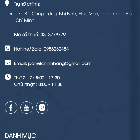
Trụ sở chính:
171 Bùi Công Trừng, Nhị Bình, Hóc Môn, Thành phố Hồ
Chí Minh
Mã số thuế: 0313779779
Hotline/ Zalo: 0986282484
Email: panelchinhhang@gmail.com
Thứ 2 - 7 : 8:00 - 17:30
Chủ nhật : 8:00 - 11:30
DANH MỤC