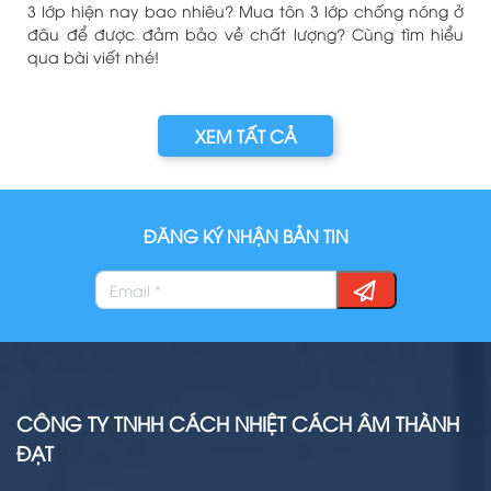
ở
3 lớp hiện nay bao nhiêu? Mua tôn 3 lớp chống nóng ở
à
đâu để được đảm bảo về chất lượng? Cùng tìm hiểu
m
qua bài viết nhé!
XEM TẤT CẢ
ĐĂNG KÝ NHẬN BẢN TIN
CÔNG TY TNHH CÁCH NHIỆT CÁCH ÂM THÀNH
ĐẠT