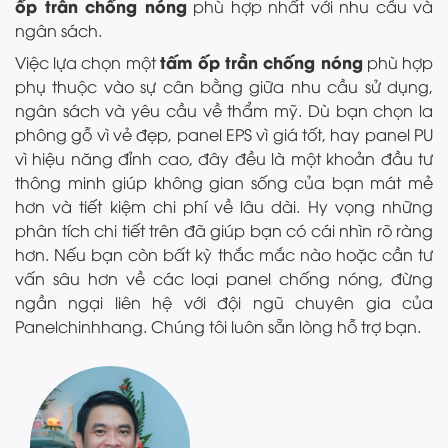
ốp trần chống nóng
phù hợp nhất với nhu cầu và
ngân sách.
tấm ốp trần chống nóng
Việc lựa chọn một
phù hợp
phụ thuộc vào sự cân bằng giữa nhu cầu sử dụng,
ngân sách và yêu cầu về thẩm mỹ. Dù bạn chọn la
phông gỗ vì vẻ đẹp, panel EPS vì giá tốt, hay panel PU
vì hiệu năng đỉnh cao, đây đều là một khoản đầu tư
thông minh giúp không gian sống của bạn mát mẻ
hơn và tiết kiệm chi phí về lâu dài. Hy vọng những
phân tích chi tiết trên đã giúp bạn có cái nhìn rõ ràng
hơn. Nếu bạn còn bất kỳ thắc mắc nào hoặc cần tư
vấn sâu hơn về các loại panel chống nóng, đừng
ngần ngại liên hệ với đội ngũ chuyên gia của
Panelchinhhang. Chúng tôi luôn sẵn lòng hỗ trợ bạn.